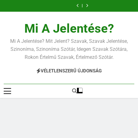
Contemporary
Cigánykerék
Ugrás
jelentése
jelentése
Cingár jelentése
Civilizáció
a
jelentése
Contemporary
jelentése
tartalomra
Mi A Jelentése?
Mi A Jelentése? Mit Jelent? Szavak, Szavak Jelentése,
Szinoníma, Szinoníma Szótár, Idegen Szavak Szótára,
Rokon Értelmű Szavak, Értelmező Szótár.
VÉLETLENSZERŰ ÚJDONSÁG