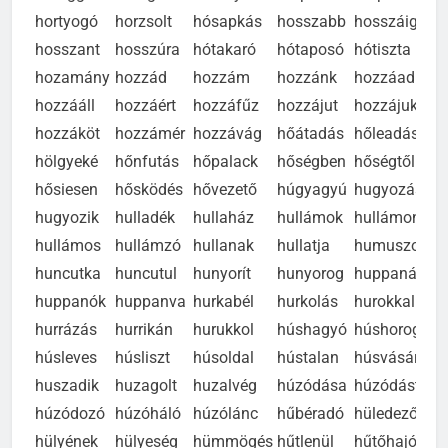
hortyogó
horzsolt
hósapkás
hosszabb
hosszáig
hosszant
hosszúra
hótakaró
hótaposó
hótiszta
hozamány
hozzád
hozzám
hozzánk
hozzáad
hozzááll
hozzáért
hozzáfűz
hozzájut
hozzájuk
hozzáköt
hozzámér
hozzávág
hőátadás
hőleadás
hölgyeké
hőnfutás
hőpalack
hőségben
hőségtől
hősiesen
hősködés
hővezető
húgyagyú
hugyozás
hugyozik
hulladék
hullaház
hullámok
hullámon
hullámos
hullámzó
hullanak
hullatja
humuszos
huncutka
huncutul
hunyorít
hunyorog
huppanás
huppanók
huppanva
hurkabél
hurkolás
hurokkal
hurrázás
hurrikán
hurukkol
húshagyó
húshorog
húsleves
húsliszt
húsoldal
hústalan
húsvásár
huszadik
huzagolt
huzalvég
húzódása
húzódást
húzódozó
húzóháló
húzólánc
hűbéradó
hüledező
hülyének
hülyeség
hümmögés
hűtlenül
hűtőhajó