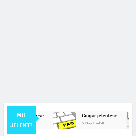
MIT
kerék jelentése
Cingár jelentése
lőtt
5 Nap Ezelőtt
JELENT?