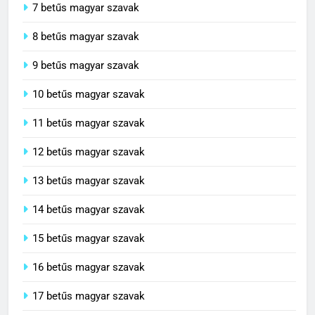
7 betűs magyar szavak
8 betűs magyar szavak
9 betűs magyar szavak
10 betűs magyar szavak
11 betűs magyar szavak
12 betűs magyar szavak
13 betűs magyar szavak
14 betűs magyar szavak
15 betűs magyar szavak
16 betűs magyar szavak
17 betűs magyar szavak