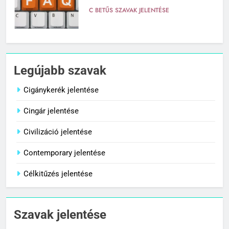
C BETŰS SZAVAK JELENTÉSE
7
Céltudatos jelentése
Legújabb szavak
C BETŰS SZAVAK JELENTÉSE
Cigánykerék jelentése
Cingár jelentése
8
Centenárium jelentése
Civilizáció jelentése
C BETŰS SZAVAK JELENTÉSE
Contemporary jelentése
Célkitűzés jelentése
1
Cigánykerék jelentése
Szavak jelentése
C BETŰS SZAVAK JELENTÉSE