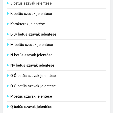
J betűs szavak jelentése
Célkitűzés jelentése
C BETŰS SZAVAK JELENTÉSE
K betűs szavak jelentése
Karakterek jelentése
6
L-Ly betűs szavak jelentése
Centrális jelentése
M betűs szavak jelentése
C BETŰS SZAVAK JELENTÉSE
N betűs szavak jelentése
7
Ny betűs szavak jelentése
Céltudatos jelentése
O-Ó betűs szavak jelentése
C BETŰS SZAVAK JELENTÉSE
Ö-Ő betűs szavak jelentése
8
P betűs szavak jelentése
Centenárium jelentése
Q betűs szavak jelentése
C BETŰS SZAVAK JELENTÉSE