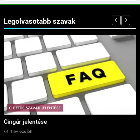
Legolvasotabb szavak
C BETŰS SZAVAK JELENTÉSE
Civilizáció jelentése
C
1 év ezelőtt