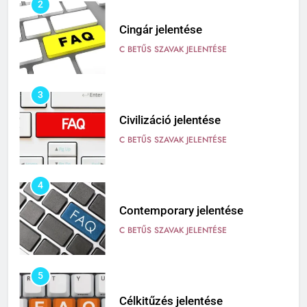
3
Civilizáció jelentése
C BETŰS SZAVAK JELENTÉSE
4
Contemporary jelentése
C BETŰS SZAVAK JELENTÉSE
5
Célkitűzés jelentése
C BETŰS SZAVAK JELENTÉSE
6
Centrális jelentése