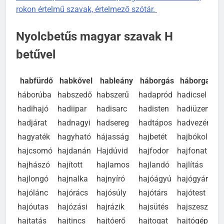
rokon értelmű szavak, értelmező szótár.
Nyolcbetűs magyar szavak H
betűvel
habfürdő
habkővel
hableány
háborgás
háborgat
háborúba
habszedő
habszerű
hadapród
hadicsel
hadihajó
hadiipar
hadisarc
hadisten
hadiüzem
hadjárat
hadnagyi
hadsereg
hadtápos
hadvezér
hagyaték
hagyható
hájasság
hajbetét
hajbókol
hajcsomó
hajdanán
Hajdúvid
hajfodor
hajfonat
hajhászó
hajított
hajlamos
hajlandó
hajlítás
hajlongó
hajnalka
hajnyíró
hajóágyú
hajógyár
hajólánc
hajórács
hajósúly
hajótárs
hajótest
hajóutas
hajózási
hajrázik
hajsütés
hajszesz
hajtatás
hajtincs
hajtóerő
hajtogat
hajtógép