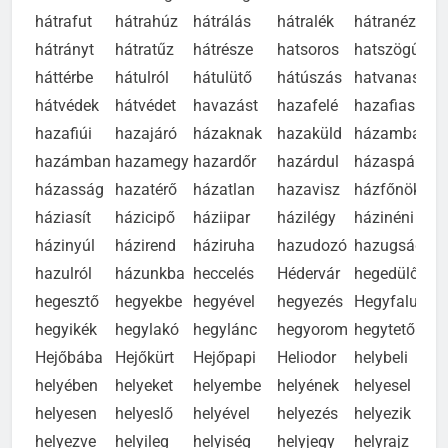
hátrafut
hátrahúz
hátrálás
hátralék
hátranéz
hátrányt
hátratűz
hátrésze
hatsoros
hatszögű
háttérbe
hátulról
hátulütő
hátúszás
hatvanas
hátvédek
hátvédet
havazást
hazafelé
hazafias
hazafiúi
hazajáró
házaknak
hazaküld
házamban
hazámban
hazamegy
hazardőr
hazárdul
házaspár
házasság
hazatérő
házatlan
hazavisz
házfőnök
háziasít
házicipő
háziipar
házilégy
házinéni
házinyúl
házirend
háziruha
hazudozó
hazugság
hazulról
házunkba
heccelés
Hédervár
hegedülő
hegesztő
hegyekbe
hegyével
hegyezés
Hegyfalu
hegyikék
hegylakó
hegylánc
hegyorom
hegytető
Hejőbába
Hejőkürt
Hejőpapi
Heliodor
helybeli
helyében
helyeket
helyembe
helyének
helyesel
helyesen
helyeslő
helyével
helyezés
helyezik
helyezve
helyileg
helyiség
helyjegy
helyrajz