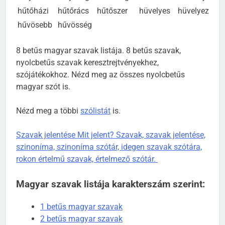
hűtőházi
hűtőrács
hűtőszer
hüvelyes
hüvelyez
hűvösebb
hűvösség
8 betűs magyar szavak listája. 8 betűs szavak,
nyolcbetűs szavak keresztrejtvényekhez,
szójátékokhoz. Nézd meg az összes nyolcbetűs
magyar szót is.
Nézd meg a többi
szólistát
is.
Szavak jelentése Mit jelent? Szavak, szavak jelentése,
szinoníma, szinoníma szótár, idegen szavak szótára,
rokon értelmű szavak, értelmező szótár.
Magyar szavak listája karakterszám szerint:
1 betűs magyar szavak
2 betűs magyar szavak