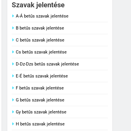
Szavak jelentése
1
Cigánykerék jelentése
A-Á betűs szavak jelentése
C BETŰS SZAVAK JELENTÉSE
B betűs szavak jelentése
C betűs szavak jelentése
2
Cingár jelentése
Cs betűs szavak jelentése
C BETŰS SZAVAK JELENTÉSE
D-Dz-Dzs betűs szavak jelentése
3
E-É betűs szavak jelentése
Civilizáció jelentése
F betűs szavak jelentése
C BETŰS SZAVAK JELENTÉSE
G betűs szavak jelentése
4
Gy betűs szavak jelentése
Contemporary jelentése
H betűs szavak jelentése
C BETŰS SZAVAK JELENTÉSE