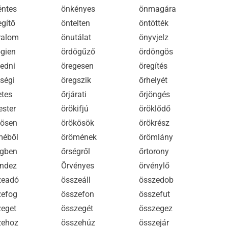
éntes
önkényes
önmagára
gítő
öntelten
öntötték
ralom
önutálat
önyvjelz
gien
ördögűző
ördöngös
edni
öregesen
öregítés
ségi
öregszik
őrhelyét
etes
őrjárati
őrjöngés
ster
örökifjú
öröklődő
kösen
örökösök
örökrész
méből
örömének
örömlány
égben
őrségről
őrtorony
endez
Örvényes
örvénylő
zeadó
összeáll
összedob
zefog
összefon
összefut
zeget
összegét
összegez
zehoz
összehúz
összejár