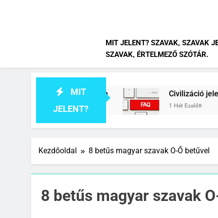
MIT JELENT? SZAVAK, SZAVAK J
SZAVAK, ÉRTELMEZŐ SZÓTÁR.
MIT
Cingár jelentése
Civilizáció jelentése
5 Nap Ezelőtt
1 Hét Ezelőtt
JELENT?
Kezdőoldal
8 betűs magyar szavak O-Ő betűvel
8 betűs magyar szavak O