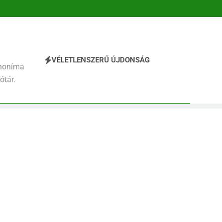
VÉLETLENSZERŰ ÚJDONSÁG
inoníma
ótár.
5