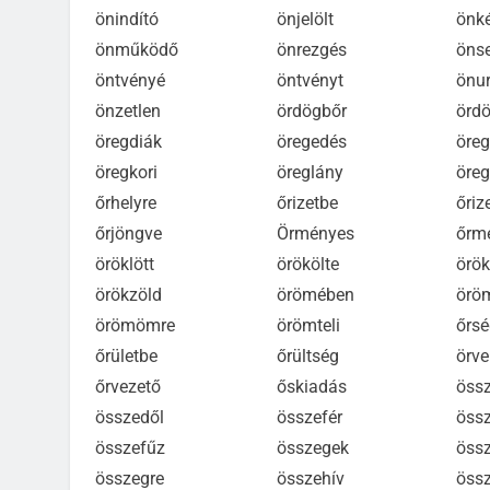
önindító
önjelölt
önk
önműködő
önrezgés
önse
öntvényé
öntvényt
önu
önzetlen
ördögbőr
ördö
öregdiák
öregedés
öreg
öregkori
öreglány
öreg
őrhelyre
őrizetbe
őriz
őrjöngve
Örményes
őrme
öröklött
örökölte
örö
örökzöld
örömében
örö
örömömre
örömteli
őrs
őrületbe
őrültség
örv
őrvezető
őskiadás
öss
összedől
összefér
öss
összefűz
összegek
öss
összegre
összehív
öss