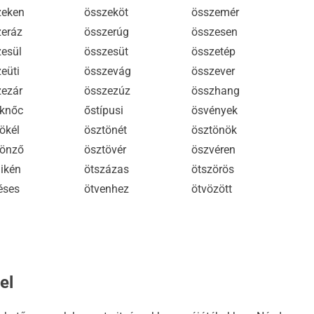
zeken
összeköt
összemér
zeráz
összerúg
összesen
esül
összesüt
összetép
eüti
összevág
összever
zezár
összezúz
összhang
eknőc
őstípusi
ösvények
ökél
ösztönét
ösztönök
tönző
ösztövér
öszvéren
ikén
ötszázas
ötszörös
éses
ötvenhez
ötvözött
el