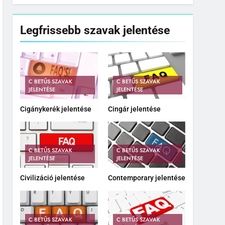
Legfrissebb szavak jelentése
C BETŰS SZAVAK
C BETŰS SZAVAK
JELENTÉSE
JELENTÉSE
Cigánykerék jelentése
Cingár jelentése
C BETŰS SZAVAK
C BETŰS SZAVAK
JELENTÉSE
JELENTÉSE
Civilizáció jelentése
Contemporary jelentése
C BETŰS SZAVAK
C BETŰS SZAVAK