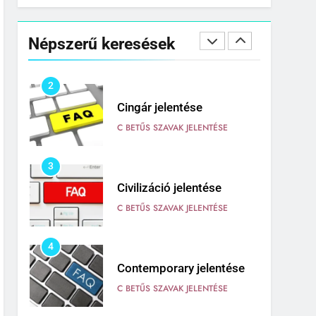
1
Cigánykerék jelentése
Népszerű keresések
C BETŰS SZAVAK JELENTÉSE
2
Cingár jelentése
C BETŰS SZAVAK JELENTÉSE
3
Civilizáció jelentése
C BETŰS SZAVAK JELENTÉSE
4
Contemporary jelentése
C BETŰS SZAVAK JELENTÉSE