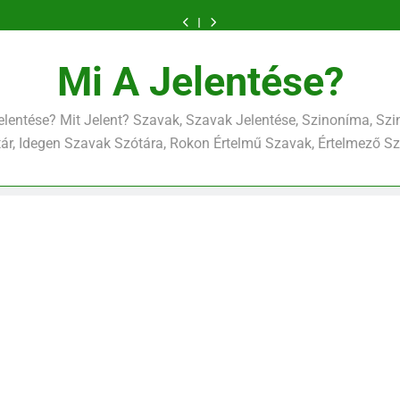
Contemporary
Cigánykerék
Cingár
Civilizáció
Contemporary
Cigánykerék
Cingár
jelentése
jelentése
jelentése
jelentése
jelentése
jelentése
jelentése
Civilizáció
Contemporary
jelentése
jelentése
Mi A Jelentése?
elentése? Mit Jelent? Szavak, Szavak Jelentése, Szinoníma, Sz
ár, Idegen Szavak Szótára, Rokon Értelmű Szavak, Értelmező Sz