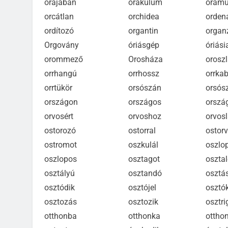
órájában
orákulum
óramű
orcátlan
orchidea
orden
ordítozó
organtin
organ
Orgovány
óriásgép
óriási
orommező
Orosháza
orosz
orrhangú
orrhossz
orrkab
orrtükör
orsószán
orsós
országon
országos
orszá
orvosért
orvoshoz
orvos
ostorozó
ostorral
ostor
ostromot
oszkulál
oszlo
oszlopos
osztagot
oszta
osztályú
osztandó
osztá
osztódik
osztójel
osztó
osztozás
osztozik
osztri
otthonba
otthonka
ottho