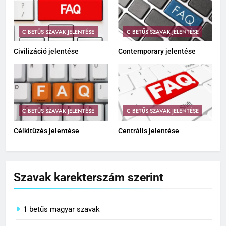
C BETŰS SZAVAK JELENTÉSE
C BETŰS SZAVAK JELENTÉSE
Civilizáció jelentése
Contemporary jelentése
C BETŰS SZAVAK JELENTÉSE
C BETŰS SZAVAK JELENTÉSE
Célkitűzés jelentése
Centrális jelentése
Szavak karekterszám szerint
1 betűs magyar szavak