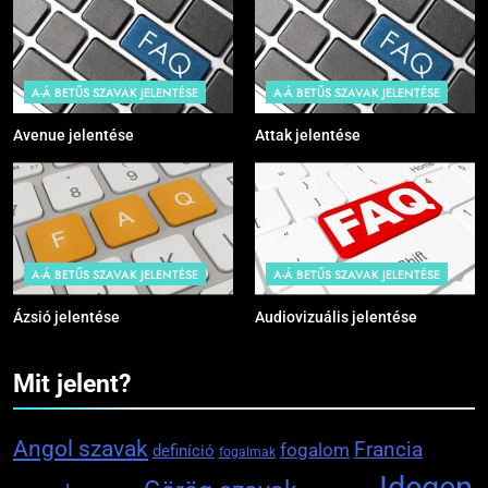
A-Á BETŰS SZAVAK JELENTÉSE
A-Á BETŰS SZAVAK JELENTÉSE
Avenue jelentése
Attak jelentése
A-Á BETŰS SZAVAK JELENTÉSE
A-Á BETŰS SZAVAK JELENTÉSE
Ázsió jelentése
Audiovizuális jelentése
Mit jelent?
Angol szavak
Francia
fogalom
definíció
fogalmak
Idegen