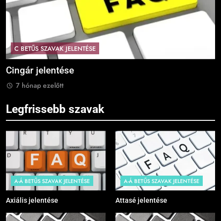
C BETŰS SZAVAK JELENTÉSE
Cingár jelentése
C
7 hónap ezelőtt
Legfrissebb szavak
A-Á BETŰS SZAVAK JELENTÉSE
A-Á BETŰS SZAVAK JELENTÉSE
Axiális jelentése
Attasé jelentése