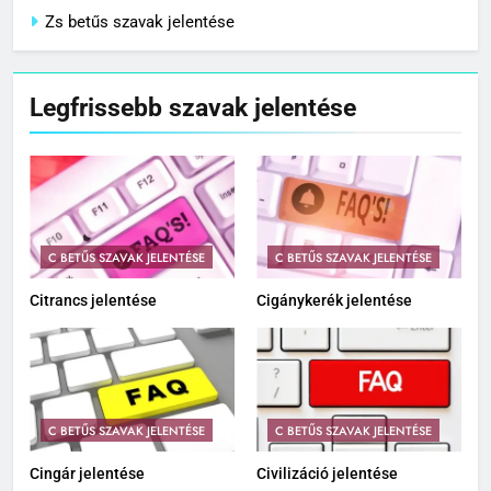
Zs betűs szavak jelentése
Legfrissebb szavak jelentése
C BETŰS SZAVAK JELENTÉSE
C BETŰS SZAVAK JELENTÉSE
Citrancs jelentése
Cigánykerék jelentése
C BETŰS SZAVAK JELENTÉSE
C BETŰS SZAVAK JELENTÉSE
Cingár jelentése
Civilizáció jelentése