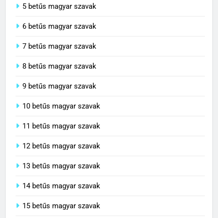
5 betűs magyar szavak
6 betűs magyar szavak
7 betűs magyar szavak
8 betűs magyar szavak
9 betűs magyar szavak
10 betűs magyar szavak
11 betűs magyar szavak
12 betűs magyar szavak
13 betűs magyar szavak
14 betűs magyar szavak
15 betűs magyar szavak