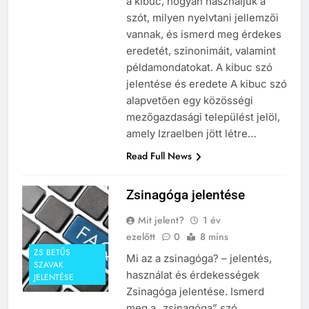
a kibuc, hogyan használjuk a
szót, milyen nyelvtani jellemzői
vannak, és ismerd meg érdekes
6
eredetét, szinonimáit, valamint
példamondatokat. A kibuc szó
Célkitűzés jelentése
jelentése és eredete A kibuc szó
C BETŰS SZAVAK JELENTÉSE
alapvetően egy közösségi
mezőgazdasági települést jelöl,
amely Izraelben jött létre…
7
Read Full News
Centrális jelentése
C BETŰS SZAVAK JELENTÉSE
Zsinagóga jelentése
Mit jelent?
1 év
8
ezelőtt
0
8 mins
Céltudatos jelentése
ZS BETŰS
Mi az a zsinagóga? – jelentés,
SZAVAK
C BETŰS SZAVAK JELENTÉSE
használat és érdekességek
JELENTÉSE
Zsinagóga jelentése. Ismerd
meg a „zsinagóga” szó