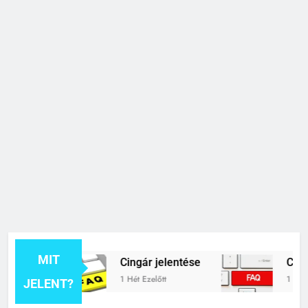
MIT
tése
Cingár jelentése
Civilizá
1 Hét Ezelőtt
1 Hét Ezelő
JELENT?