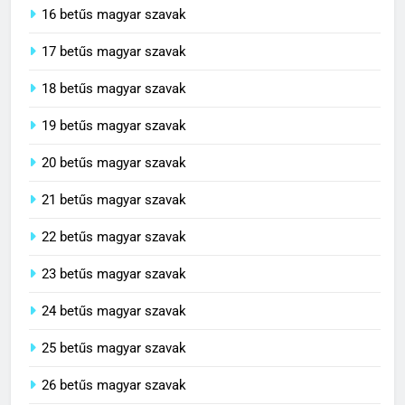
16 betűs magyar szavak
17 betűs magyar szavak
18 betűs magyar szavak
19 betűs magyar szavak
20 betűs magyar szavak
21 betűs magyar szavak
22 betűs magyar szavak
23 betűs magyar szavak
24 betűs magyar szavak
25 betűs magyar szavak
26 betűs magyar szavak