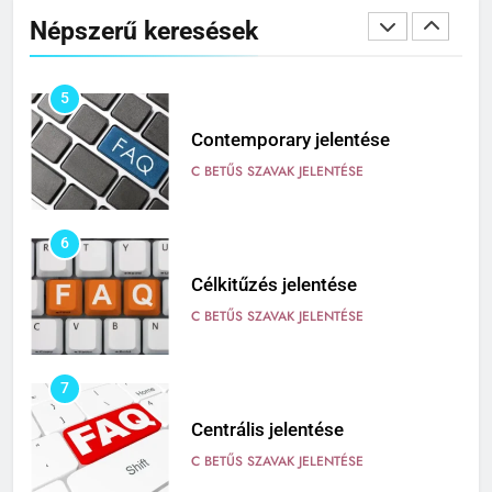
Népszerű keresések
C BETŰS SZAVAK JELENTÉSE
5
Contemporary jelentése
C BETŰS SZAVAK JELENTÉSE
6
Célkitűzés jelentése
C BETŰS SZAVAK JELENTÉSE
7
Centrális jelentése
C BETŰS SZAVAK JELENTÉSE