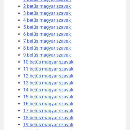
2 betűs magyar szavak
3 betűs magyar szavak
4 betűs magyar szavak
5 betűs magyar szavak
6 betűs magyar szavak
7 betűs magyar szavak
5
8 betűs magyar szavak
Célkitűzés jelentése
9 betűs magyar szavak
C BETŰS SZAVAK JELENTÉSE
10 betűs magyar szavak
11 betűs magyar szavak
12 betűs magyar szavak
6
13 betűs magyar szavak
14 betűs magyar szavak
Centrális jelentése
15 betűs magyar szavak
C BETŰS SZAVAK JELENTÉSE
16 betűs magyar szavak
17 betűs magyar szavak
18 betűs magyar szavak
7
19 betűs magyar szavak
Céltudatos jelentése