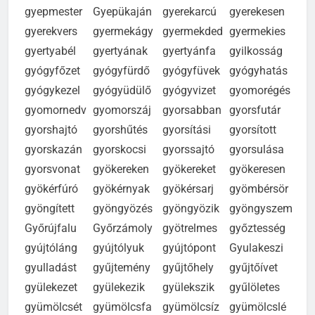
gyepmester
Gyepükaján
gyerekarcú
gyerekesen
gye
gyerekvers
gyermekágy
gyermekded
gyermekies
gye
gyertyabél
gyertyának
gyertyánfa
gyilkosság
gyó
gyógyfőzet
gyógyfürdő
gyógyfüvek
gyógyhatás
gyó
gyógykezel
gyógyüdülő
gyógyvizet
gyomorégés
gy
gyomornedv
gyomorszáj
gyorsabban
gyorsfutár
gyo
gyorshajtó
gyorshűtés
gyorsítási
gyorsított
gyo
gyorskazán
gyorskocsi
gyorssajtó
gyorsulása
gyo
gyorsvonat
gyökereken
gyökereket
gyökeresen
gyö
gyökérfúró
gyökérnyak
gyökérsarj
gyömbérsör
gy
gyöngített
gyöngyözés
gyöngyözik
gyöngyszem
gyö
Győrújfalu
Győrzámoly
gyötrelmes
győztesség
gyú
gyújtóláng
gyújtólyuk
gyújtópont
Gyulakeszi
Gyu
gyulladást
gyűjtemény
gyűjtőhely
gyűjtőívet
gyü
gyülekezet
gyülekezik
gyülekszik
gyűlöletes
gyű
gyümölcsét
gyümölcsfa
gyümölcsíz
gyümölcslé
gy