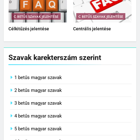
C BETŰS SZAVAK JELENTÉSE
C BETŰS SZAVAK JELENTÉSE
Célkitűzés jelentése
Centrális jelentése
Szavak karekterszám szerint
1 betűs magyar szavak
2 betűs magyar szavak
3 betűs magyar szavak
4 betűs magyar szavak
5 betűs magyar szavak