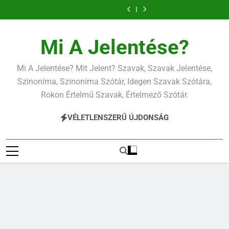
Contemporary
Cigánykerék
Ugrás
jelentése
jelentése
Cingár jelentése
Civilizáció
a
jelentése
Contemporary
jelentése
tartalomra
Mi A Jelentése?
Mi A Jelentése? Mit Jelent? Szavak, Szavak Jelentése,
Szinoníma, Szinoníma Szótár, Idegen Szavak Szótára,
Rokon Értelmű Szavak, Értelmező Szótár.
VÉLETLENSZERŰ ÚJDONSÁG