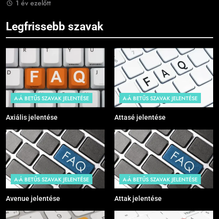
1 év ezelőtt
Legfrissebb szavak
A-Á BETŰS SZAVAK JELENTÉSE
A-Á BETŰS SZAVAK JELENTÉSE
Axiális jelentése
Attasé jelentése
A-Á BETŰS SZAVAK JELENTÉSE
A-Á BETŰS SZAVAK JELENTÉSE
Avenue jelentése
Attak jelentése