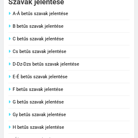
Szavak jelentése
C BETŰS SZAVAK JELENTÉSE
A-Á betűs szavak jelentése
2
B betűs szavak jelentése
Cingár jelentése
C betűs szavak jelentése
C BETŰS SZAVAK JELENTÉSE
Cs betűs szavak jelentése
3
D-Dz-Dzs betűs szavak jelentése
Civilizáció jelentése
E-É betűs szavak jelentése
C BETŰS SZAVAK JELENTÉSE
F betűs szavak jelentése
G betűs szavak jelentése
4
Contemporary jelentése
Gy betűs szavak jelentése
C BETŰS SZAVAK JELENTÉSE
H betűs szavak jelentése