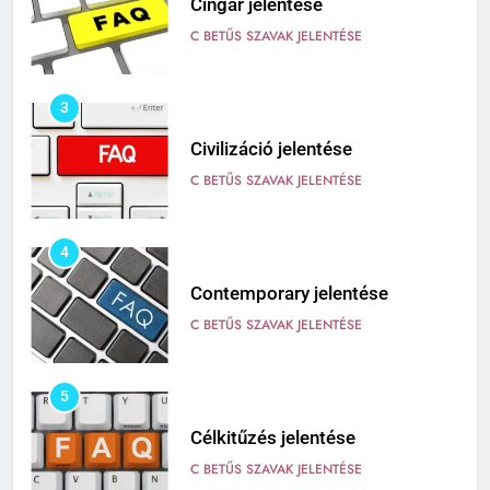
Civilizáció jelentése
C BETŰS SZAVAK JELENTÉSE
4
Contemporary jelentése
C BETŰS SZAVAK JELENTÉSE
5
Célkitűzés jelentése
C BETŰS SZAVAK JELENTÉSE
6
Centrális jelentése
C BETŰS SZAVAK JELENTÉSE