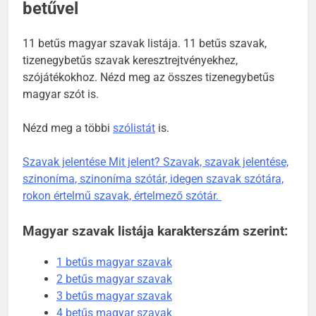
betűvel
11 betűs magyar szavak listája. 11 betűs szavak,
tizenegybetűs szavak keresztrejtvényekhez,
szójátékokhoz. Nézd meg az összes tizenegybetűs
magyar szót is.
Nézd meg a többi
szólistát
is.
Szavak jelentése Mit jelent? Szavak, szavak jelentése,
szinoníma, szinoníma szótár, idegen szavak szótára,
rokon értelmű szavak, értelmező szótár.
Magyar szavak listája karakterszám szerint:
1 betűs magyar szavak
2 betűs magyar szavak
3 betűs magyar szavak
4 betűs magyar szavak