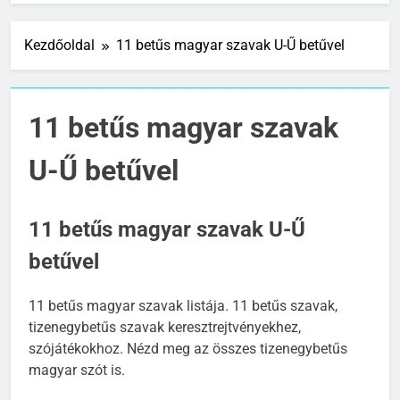
Kezdőoldal
11 betűs magyar szavak U-Ű betűvel
11 betűs magyar szavak
U-Ű betűvel
11 betűs magyar szavak U-Ű
betűvel
11 betűs magyar szavak listája. 11 betűs szavak,
tizenegybetűs szavak keresztrejtvényekhez,
szójátékokhoz. Nézd meg az összes tizenegybetűs
magyar szót is.