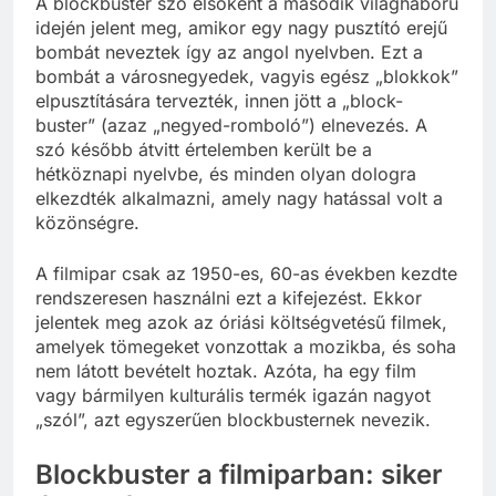
A blockbuster szó elsőként a második világháború
idején jelent meg, amikor egy nagy pusztító erejű
bombát neveztek így az angol nyelvben. Ezt a
bombát a városnegyedek, vagyis egész „blokkok”
elpusztítására tervezték, innen jött a „block-
buster” (azaz „negyed-romboló”) elnevezés. A
szó később átvitt értelemben került be a
hétköznapi nyelvbe, és minden olyan dologra
elkezdték alkalmazni, amely nagy hatással volt a
közönségre.
A filmipar csak az 1950-es, 60-as években kezdte
rendszeresen használni ezt a kifejezést. Ekkor
jelentek meg azok az óriási költségvetésű filmek,
amelyek tömegeket vonzottak a mozikba, és soha
nem látott bevételt hoztak. Azóta, ha egy film
vagy bármilyen kulturális termék igazán nagyot
„szól”, azt egyszerűen blockbusternek nevezik.
Blockbuster a filmiparban: siker