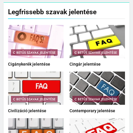
Legfrissebb szavak jelentése
C BETŰS SZAVAK JELENTÉSE
C BETŰS SZAVAK JELENTÉSE
Cigánykerék jelentése
Cingár jelentése
C BETŰS SZAVAK JELENTÉSE
C BETŰS SZAVAK JELENTÉSE
Civilizáció jelentése
Contemporary jelentése