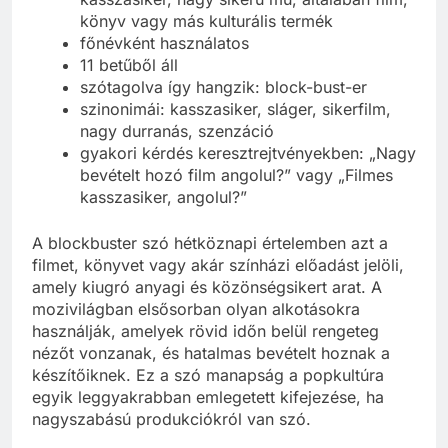
könyv vagy más kulturális termék
főnévként használatos
11 betűből áll
szótagolva így hangzik: block-bust-er
szinonimái: kasszasiker, sláger, sikerfilm,
nagy durranás, szenzáció
gyakori kérdés keresztrejtvényekben: „Nagy
bevételt hozó film angolul?” vagy „Filmes
kasszasiker, angolul?”
A blockbuster szó hétköznapi értelemben azt a
filmet, könyvet vagy akár színházi előadást jelöli,
amely kiugró anyagi és közönségsikert arat. A
mozivilágban elsősorban olyan alkotásokra
használják, amelyek rövid időn belül rengeteg
nézőt vonzanak, és hatalmas bevételt hoznak a
készítőiknek. Ez a szó manapság a popkultúra
egyik leggyakrabban emlegetett kifejezése, ha
nagyszabású produkciókról van szó.