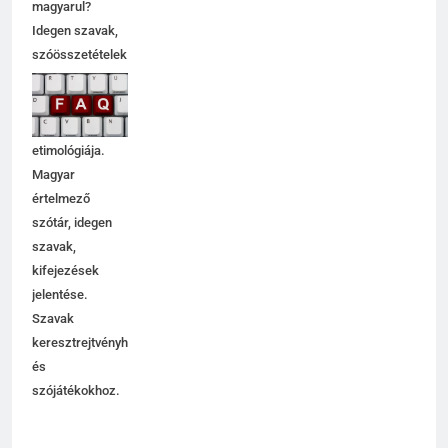
magyarul?
Idegen szavak,
szóösszetételek
jelentése,
magyarázata,
használata,
etimológiája.
Magyar
értelmező
szótár, idegen
szavak,
kifejezések
jelentése.
Szavak
keresztrejtvényhez
és
szójátékokhoz.