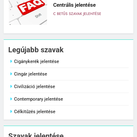
Centrális jelentése
C BETŰS SZAVAK JELENTÉSE
7
Céltudatos jelentése
Legújabb szavak
C BETŰS SZAVAK JELENTÉSE
Cigánykerék jelentése
Cingár jelentése
8
Centenárium jelentése
Civilizáció jelentése
C BETŰS SZAVAK JELENTÉSE
Contemporary jelentése
Célkitűzés jelentése
1
Cigánykerék jelentése
Szavak jelentése
C BETŰS SZAVAK JELENTÉSE