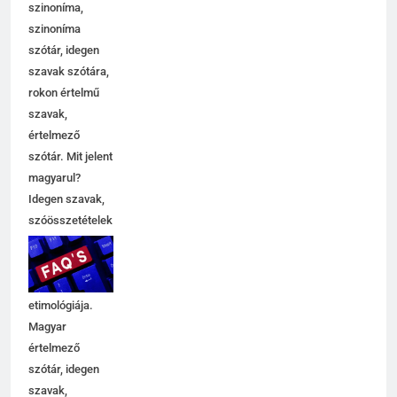
szinoníma,
szinoníma
szótár, idegen
szavak szótára,
rokon értelmű
szavak,
5
értelmező
Célkitűzés jelentése
szótár. Mit jelent
C BETŰS SZAVAK JELENTÉSE
magyarul?
Idegen szavak,
szóösszetételek
6
jelentése,
magyarázata,
Centrális jelentése
használata,
C BETŰS SZAVAK JELENTÉSE
etimológiája.
Magyar
értelmező
7
szótár, idegen
Céltudatos jelentése
szavak,