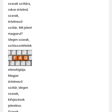
szavak szótára,
rokon értelmű
szavak,
értelmező
szótár. Mit jelent
magyarul?
Idegen szavak,
szóösszetételek
jelentése,
magyarázata,
használata,
etimológiája.
Magyar
értelmező
szótár, idegen
szavak,
kifejezések
jelentése.
Szavak