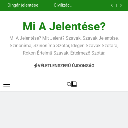
Contemporary
Cigánykerék
Ugrás
jelentése
jelentése
Cingár jelentése
Civilizáció
a
jelentése
Contemporary
jelentése
tartalomra
Mi A Jelentése?
Mi A Jelentése? Mit Jelent? Szavak, Szavak Jelentése,
Szinoníma, Szinoníma Szótár, Idegen Szavak Szótára,
Rokon Értelmű Szavak, Értelmező Szótár.
VÉLETLENSZERŰ ÚJDONSÁG