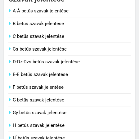
A-Á betűs szavak jelentése
2
B betűs szavak jelentése
Cingár jelentése
C betűs szavak jelentése
C BETŰS SZAVAK JELENTÉSE
Cs betűs szavak jelentése
3
D-Dz-Dzs betűs szavak jelentése
Civilizáció jelentése
E-É betűs szavak jelentése
C BETŰS SZAVAK JELENTÉSE
F betűs szavak jelentése
G betűs szavak jelentése
4
Contemporary jelentése
Gy betűs szavak jelentése
C BETŰS SZAVAK JELENTÉSE
H betűs szavak jelentése
I-Í betűs szavak jelentése