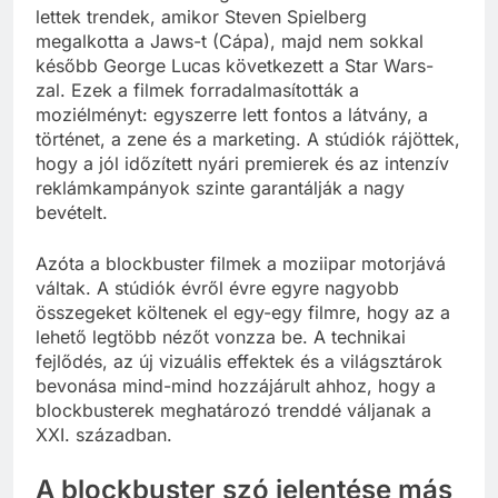
lettek trendek, amikor Steven Spielberg
megalkotta a Jaws-t (Cápa), majd nem sokkal
később George Lucas következett a Star Wars-
zal. Ezek a filmek forradalmasították a
moziélményt: egyszerre lett fontos a látvány, a
történet, a zene és a marketing. A stúdiók rájöttek,
hogy a jól időzített nyári premierek és az intenzív
reklámkampányok szinte garantálják a nagy
bevételt.
Azóta a blockbuster filmek a moziipar motorjává
váltak. A stúdiók évről évre egyre nagyobb
összegeket költenek el egy-egy filmre, hogy az a
lehető legtöbb nézőt vonzza be. A technikai
fejlődés, az új vizuális effektek és a világsztárok
bevonása mind-mind hozzájárult ahhoz, hogy a
blockbusterek meghatározó trenddé váljanak a
XXI. században.
A blockbuster szó jelentése más