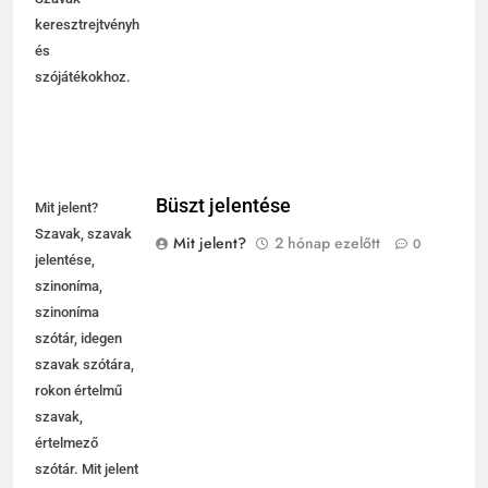
keresztrejtvényhez
és
szójátékokhoz.
Büszt jelentése
Mit jelent?
Szavak, szavak
Mit jelent?
2 hónap ezelőtt
0
jelentése,
szinoníma,
szinoníma
szótár, idegen
szavak szótára,
rokon értelmű
szavak,
értelmező
szótár. Mit jelent