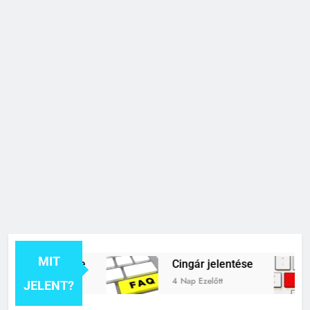
MIT
k jelentése
Cingár jelentése
4 Nap Ezelőtt
JELENT?