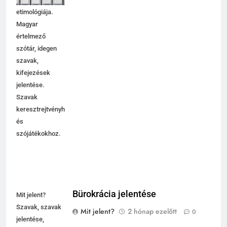
etimológiája.
Magyar
értelmező
szótár, idegen
szavak,
kifejezések
jelentése.
Szavak
keresztrejtvényhez
és
szójátékokhoz.
Bürokrácia jelentése
Mit jelent?
Szavak, szavak
Mit jelent?
2 hónap ezelőtt
0
jelentése,