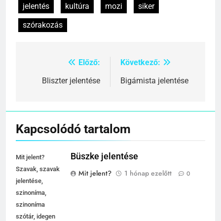
jelentés
kultúra
mozi
siker
szórakozás
Előző:
Következő:
Bejegyzés
navigáció
Bliszter jelentése
Bigámista jelentése
Kapcsolódó tartalom
Büszke jelentése
Mit jelent?
Szavak, szavak
Mit jelent?
1 hónap ezelőtt
0
jelentése,
szinoníma,
szinoníma
szótár, idegen