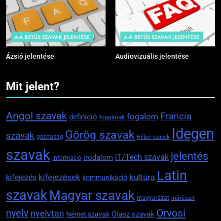
A-Á BETŰS SZAVAK JELENTÉSE
A-Á BETŰS SZAVAK JELENTÉSE
Ázsió jelentése
Audiovizuális jelentése
Mit jelent?
Angol szavak
Francia
fogalom
definíció
fogalmak
Idegen
Görög szavak
szavak
gazdaság
Héber szavak
szavak
jelentés
IT/Tech szavak
irodalom
információ
Latin
kifejezések
kifejezés
kultúra
kommunikáció
szavak
Magyar szavak
magyarázat
művészet
Orvosi
nyelv
nyelvtan
Olasz szavak
Német szavak