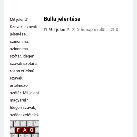
Bulla jelentése
Mit jelent?
Szavak, szavak
Mit jelent?
2 hónap ezelőtt
0
jelentése,
szinoníma,
szinoníma
szótár, idegen
szavak szótára,
rokon értelmű
szavak,
értelmező
szótár. Mit jelent
magyarul?
Idegen szavak,
szóösszetételek
jelentése,
magyarázata,
használata,