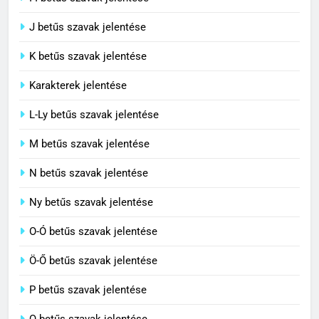
5
J betűs szavak jelentése
Célkitűzés jelentése
C BETŰS SZAVAK JELENTÉSE
K betűs szavak jelentése
Karakterek jelentése
6
L-Ly betűs szavak jelentése
Centrális jelentése
M betűs szavak jelentése
C BETŰS SZAVAK JELENTÉSE
N betűs szavak jelentése
7
Ny betűs szavak jelentése
Céltudatos jelentése
O-Ó betűs szavak jelentése
C BETŰS SZAVAK JELENTÉSE
Ö-Ő betűs szavak jelentése
8
P betűs szavak jelentése
Centenárium jelentése
Q betűs szavak jelentése