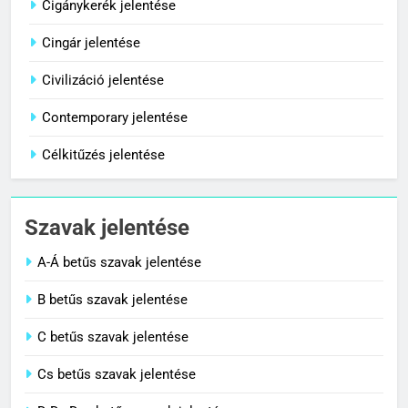
Cigánykerék jelentése
Cingár jelentése
8
Centenárium jelentése
Civilizáció jelentése
C BETŰS SZAVAK JELENTÉSE
Contemporary jelentése
Célkitűzés jelentése
1
Cigánykerék jelentése
Szavak jelentése
C BETŰS SZAVAK JELENTÉSE
A-Á betűs szavak jelentése
2
B betűs szavak jelentése
Cingár jelentése
C betűs szavak jelentése
C BETŰS SZAVAK JELENTÉSE
Cs betűs szavak jelentése
3