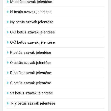
M betűs szavak jelentése
C BETŰS SZAVAK JELENTÉSE
N betűs szavak jelentése
7
Ny betűs szavak jelentése
Céltudatos jelentése
O-Ó betűs szavak jelentése
C BETŰS SZAVAK JELENTÉSE
Ö-Ő betűs szavak jelentése
8
P betűs szavak jelentése
Centenárium jelentése
Q betűs szavak jelentése
C BETŰS SZAVAK JELENTÉSE
R betűs szavak jelentése
S betűs szavak jelentése
Sz betűs szavak jelentése
T-Ty betűs szavak jelentése