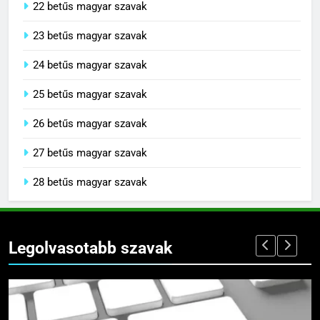
22 betűs magyar szavak
23 betűs magyar szavak
24 betűs magyar szavak
25 betűs magyar szavak
26 betűs magyar szavak
27 betűs magyar szavak
28 betűs magyar szavak
Legolvasotabb szavak