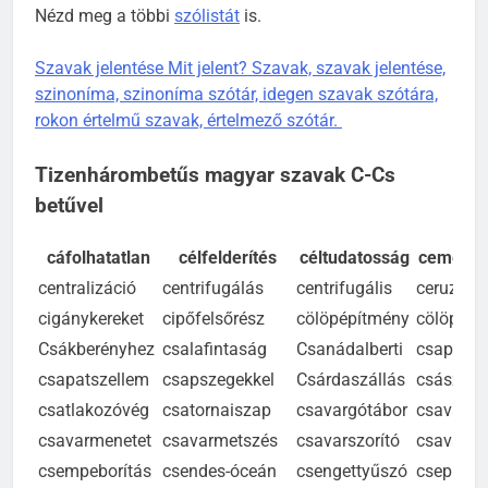
Nézd meg a többi
szólistát
is.
Szavak jelentése Mit jelent? Szavak, szavak jelentése,
szinoníma, szinoníma szótár, idegen szavak szótára,
rokon értelmű szavak, értelmező szótár.
Tizenhárombetűs magyar szavak C-Cs
betűvel
cáfolhatatlan
célfelderítés
céltudatosság
cementa
centralizáció
centrifugálás
centrifugális
ceruzahe
cigánykereket
cipőfelsőrész
cölöpépítmény
cölöpsor
Csákberényhez
csalafintaság
Csanádalberti
csapágy
csapatszellem
csapszegekkel
Csárdaszállás
császárz
csatlakozóvég
csatornaiszap
csavargótábor
csavargó
csavarmenetet
csavarmetszés
csavarszorító
csavarvo
csempeborítás
csendes-óceán
csengettyűszó
cseppfoly