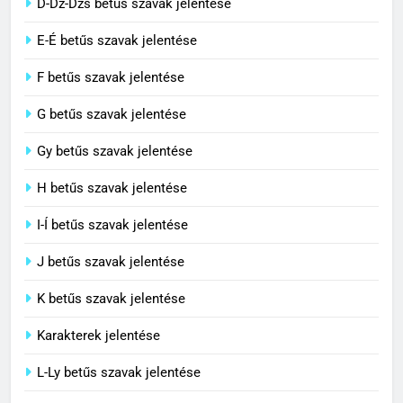
D-Dz-Dzs betűs szavak jelentése
Civilizáció jelentése
E-É betűs szavak jelentése
C BETŰS SZAVAK JELENTÉSE
F betűs szavak jelentése
G betűs szavak jelentése
4
Contemporary jelentése
Gy betűs szavak jelentése
C BETŰS SZAVAK JELENTÉSE
H betűs szavak jelentése
I-Í betűs szavak jelentése
5
J betűs szavak jelentése
Célkitűzés jelentése
C BETŰS SZAVAK JELENTÉSE
K betűs szavak jelentése
Karakterek jelentése
6
L-Ly betűs szavak jelentése
Centrális jelentése