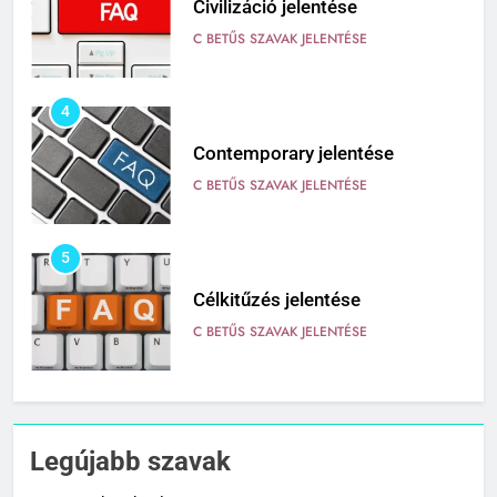
Contemporary jelentése
C BETŰS SZAVAK JELENTÉSE
5
Célkitűzés jelentése
C BETŰS SZAVAK JELENTÉSE
6
Centrális jelentése
C BETŰS SZAVAK JELENTÉSE
7
Céltudatos jelentése
Legújabb szavak
C BETŰS SZAVAK JELENTÉSE