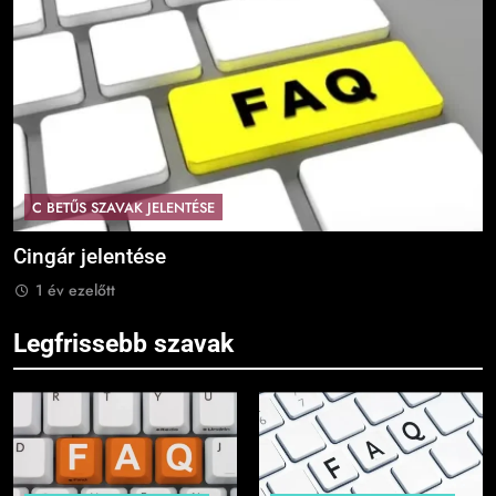
C BETŰS SZAVAK JELENTÉSE
Civilizáció jelentése
C
1 év ezelőtt
Legfrissebb szavak