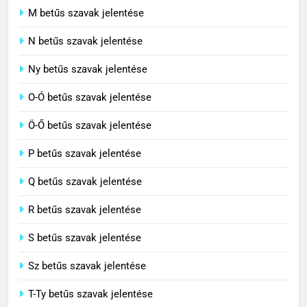
M betűs szavak jelentése
C BETŰS SZAVAK JELENTÉSE
N betűs szavak jelentése
7
Ny betűs szavak jelentése
Céltudatos jelentése
O-Ó betűs szavak jelentése
C BETŰS SZAVAK JELENTÉSE
Ö-Ő betűs szavak jelentése
8
P betűs szavak jelentése
Centenárium jelentése
Q betűs szavak jelentése
C BETŰS SZAVAK JELENTÉSE
R betűs szavak jelentése
S betűs szavak jelentése
Sz betűs szavak jelentése
T-Ty betűs szavak jelentése