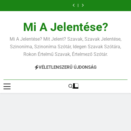
Contemporary
Cigánykerék
Ugrás
jelentése
jelentése
Cingár jelentése
Civilizáció
a
jelentése
Contemporary
jelentése
tartalomra
Mi A Jelentése?
Mi A Jelentése? Mit Jelent? Szavak, Szavak Jelentése,
Szinoníma, Szinoníma Szótár, Idegen Szavak Szótára,
Rokon Értelmű Szavak, Értelmező Szótár.
VÉLETLENSZERŰ ÚJDONSÁG