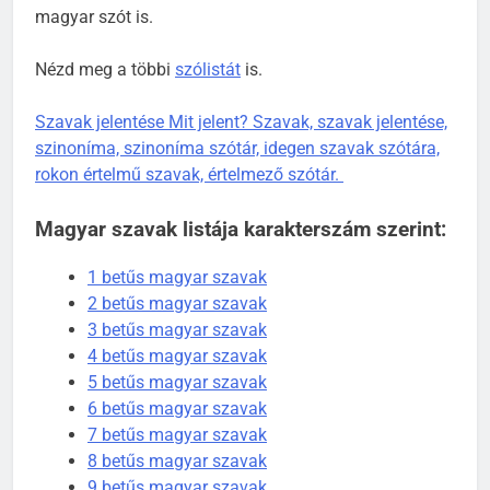
magyar szót is.
Nézd meg a többi
szólistát
is.
Szavak jelentése Mit jelent? Szavak, szavak jelentése,
szinoníma, szinoníma szótár, idegen szavak szótára,
rokon értelmű szavak, értelmező szótár.
Magyar szavak listája karakterszám szerint:
1 betűs magyar szavak
2 betűs magyar szavak
3 betűs magyar szavak
4 betűs magyar szavak
5 betűs magyar szavak
6 betűs magyar szavak
7 betűs magyar szavak
5
8 betűs magyar szavak
Célkitűzés jelentése
9 betűs magyar szavak