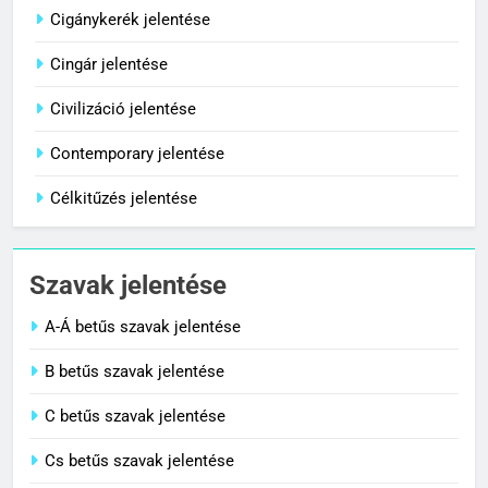
Cigánykerék jelentése
Cingár jelentése
8
Centenárium jelentése
Civilizáció jelentése
C BETŰS SZAVAK JELENTÉSE
Contemporary jelentése
Célkitűzés jelentése
1
Cigánykerék jelentése
Szavak jelentése
C BETŰS SZAVAK JELENTÉSE
A-Á betűs szavak jelentése
2
B betűs szavak jelentése
Cingár jelentése
C betűs szavak jelentése
C BETŰS SZAVAK JELENTÉSE
Cs betűs szavak jelentése