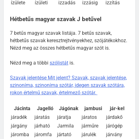
ízülete
ízületi
izzadás
izzásig
izzítás
Hétbetűs magyar szavak J betűvel
7 betűs magyar szavak listája. 7 betűs szavak,
hétbetűs szavak keresztrejtvényekhez, szójátékokhoz.
Nézd meg az összes hétbetűs magyar szót is.
Nézd meg a többi
szólistát
is.
Szavak jelentése Mit jelent? Szavak, szavak jelentése,
szinoníma, szinoníma szótár, idegen szavak szótára,
rokon értelmű szavak, értelmező szótár.
Jácinta
Jagelló
Jágónak
jambusi
jár-kel
járadék
járatás
járatja
járatos
járdakő
járgány
járható
Jarmila
járműre
járógép
járomba
járomfa
jártató
járulék
járvány