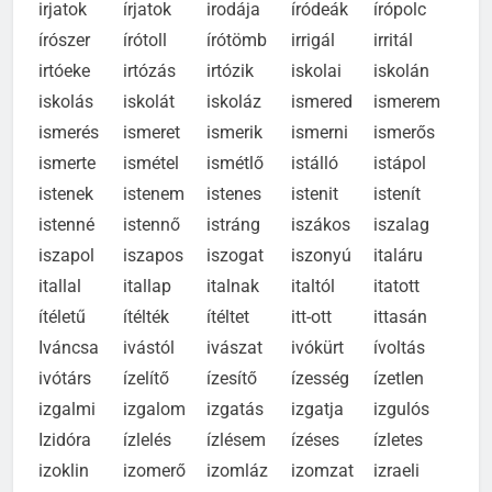
irjatok
írjatok
irodája
íródeák
írópolc
írószer
írótoll
írótömb
irrigál
irritál
irtóeke
irtózás
irtózik
iskolai
iskolán
iskolás
iskolát
iskoláz
ismered
ismerem
ismerés
ismeret
ismerik
ismerni
ismerős
ismerte
ismétel
ismétlő
istálló
istápol
istenek
istenem
istenes
istenit
istenít
istenné
istennő
istráng
iszákos
iszalag
iszapol
iszapos
iszogat
iszonyú
italáru
itallal
itallap
italnak
italtól
itatott
ítéletű
ítélték
ítéltet
itt-ott
ittasán
Iváncsa
ivástól
ivászat
ivókürt
ívoltás
ivótárs
ízelítő
ízesítő
ízesség
ízetlen
izgalmi
izgalom
izgatás
izgatja
izgulós
Izidóra
ízlelés
ízlésem
ízéses
ízletes
izoklin
izomerő
izomláz
izomzat
izraeli