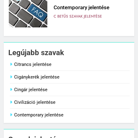
Célkitűzés jelentése
C BETŰS SZAVAK JELENTÉSE
7
Centrális jelentése
Legújabb szavak
C BETŰS SZAVAK JELENTÉSE
Citrancs jelentése
Cigánykerék jelentése
8
Céltudatos jelentése
Cingár jelentése
C BETŰS SZAVAK JELENTÉSE
Civilizáció jelentése
Contemporary jelentése
1
Citrancs jelentése