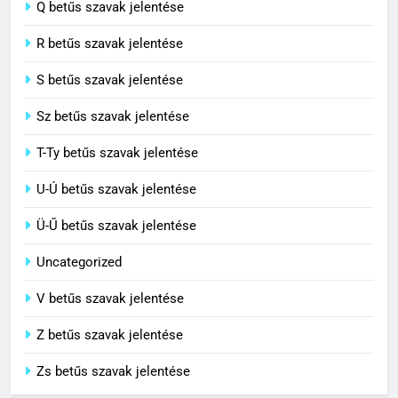
Céltudatos jelentése
Q betűs szavak jelentése
C BETŰS SZAVAK JELENTÉSE
R betűs szavak jelentése
S betűs szavak jelentése
Sz betűs szavak jelentése
T-Ty betűs szavak jelentése
U-Ú betűs szavak jelentése
Ü-Ű betűs szavak jelentése
Uncategorized
V betűs szavak jelentése
Z betűs szavak jelentése
Zs betűs szavak jelentése