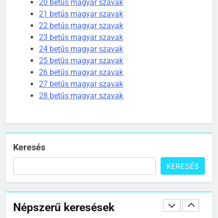
20 betűs magyar szavak
C BETŰS SZAVAK JELENTÉSE
21 betűs magyar szavak
22 betűs magyar szavak
23 betűs magyar szavak
8
24 betűs magyar szavak
25 betűs magyar szavak
Céltudatos jelentése
26 betűs magyar szavak
C BETŰS SZAVAK JELENTÉSE
27 betűs magyar szavak
28 betűs magyar szavak
1
Citrancs jelentése
C BETŰS SZAVAK JELENTÉSE
Keresés
KERESÉS
2
Cigánykerék jelentése
Népszerű keresések
C BETŰS SZAVAK JELENTÉSE