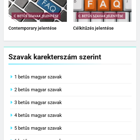
C BETŰS SZAVAK JELENTÉSE
C BETŰS SZAVAK JELENTÉSE
Contemporary jelentése
Célkitűzés jelentése
Szavak karekterszám szerint
1 betűs magyar szavak
2 betűs magyar szavak
3 betűs magyar szavak
4 betűs magyar szavak
5 betűs magyar szavak