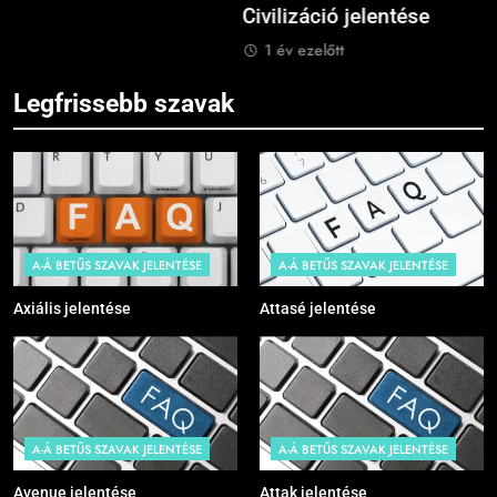
Civilizáció jelentése
C
1 év ezelőtt
Legfrissebb szavak
A-Á BETŰS SZAVAK JELENTÉSE
A-Á BETŰS SZAVAK JELENTÉSE
Axiális jelentése
Attasé jelentése
A-Á BETŰS SZAVAK JELENTÉSE
A-Á BETŰS SZAVAK JELENTÉSE
Avenue jelentése
Attak jelentése