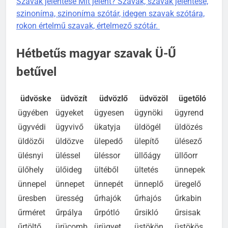
Szavak jelentése Mit jelent? Szavak, szavak jelentése,
szinoníma, szinoníma szótár, idegen szavak szótára,
rokon értelmű szavak, értelmező szótár.
Hétbetűs magyar szavak Ü-Ű
betűvel
üdvöske
üdvözít
üdvözlő
üdvözöl
ügetőló
ügyében
ügyeket
ügyesen
ügynöki
ügyrend
ügyvédi
ügyvivő
ükatyja
üldögél
üldözés
üldözői
üldözve
ülepedő
ülepítő
ülésező
ülésnyi
üléssel
üléssor
üllőágy
üllőorr
ülőhely
ülőideg
ültéből
ültetés
ünnepek
ünnepel
ünnepet
ünnepét
ünneplő
üregelő
üresben
üresség
űrhajók
űrhajós
űrkabin
űrméret
űrpálya
űrpótló
űrsikló
űrsisak
űrtöltő
ürücomb
ürügyet
üstökön
üstökös