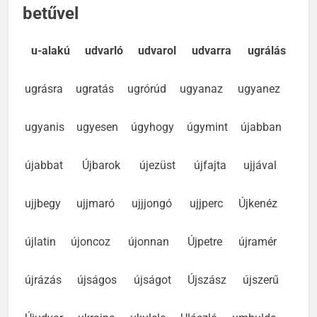
betűvel
u-alakú
udvarló
udvarol
udvarra
ugrálás
ugrásra
ugratás
ugrórúd
ugyanaz
ugyanez
ugyanis
ugyesen
úgyhogy
úgymint
újabban
újabbat
Újbarok
újezüst
újfajta
ujjával
ujjbegy
ujjmaró
ujjjongó
ujjperc
Újkenéz
újlatin
újoncoz
újonnan
Újpetre
újramér
újrázás
újságos
újságot
Újszász
újszerű