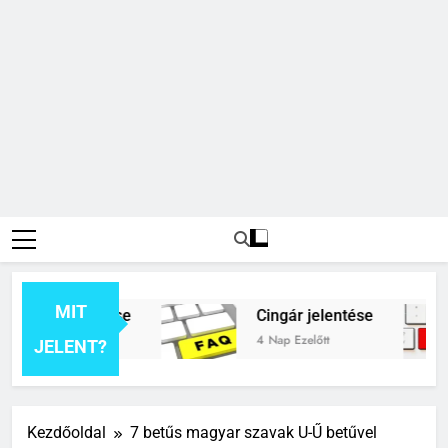
MIT
rék jelentése
Cingár jelentése
őtt
4 Nap Ezelőtt
JELENT?
Kezdőoldal
7 betűs magyar szavak U-Ű betűvel