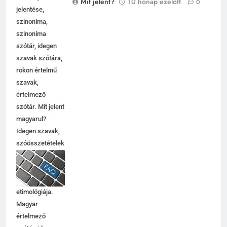
Mit jelent?
10 hónap ezelőtt
0
jelentése,
szinoníma,
szinoníma
szótár, idegen
szavak szótára,
rokon értelmű
szavak,
5
értelmező
Célkitűzés jelentése
szótár. Mit jelent
C BETŰS SZAVAK JELENTÉSE
magyarul?
Idegen szavak,
szóösszetételek
6
jelentése,
magyarázata,
Centrális jelentése
használata,
C BETŰS SZAVAK JELENTÉSE
etimológiája.
Magyar
értelmező
7