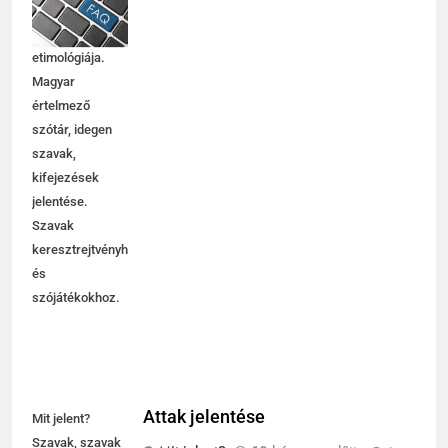
magyarázata,
használata,
etimológiája.
Magyar
értelmező
szótár, idegen
szavak,
kifejezések
jelentése.
Szavak
keresztrejtvényhez
és
szójátékokhoz.
Attak jelentése
Mit jelent?
Szavak, szavak