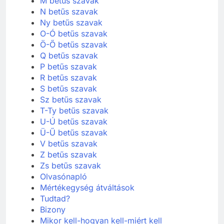
M betűs szavak
N betűs szavak
Ny betűs szavak
O-Ó betűs szavak
Ö-Ő betűs szavak
Q betűs szavak
P betűs szavak
R betűs szavak
S betűs szavak
Sz betűs szavak
T-Ty betűs szavak
U-Ú betűs szavak
Ü-Ű betűs szavak
V betűs szavak
Z betűs szavak
Zs betűs szavak
Olvasónapló
Mértékegység átváltások
Tudtad?
Bizony
Mikor kell-hogyan kell-miért kell