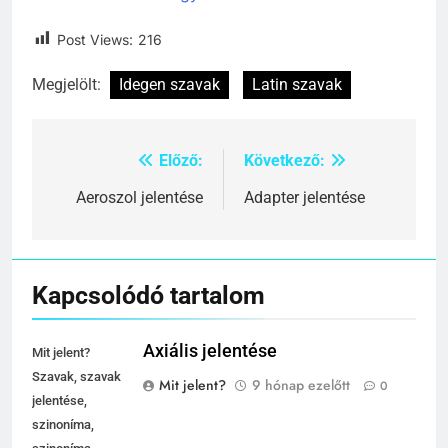
Post Views:
216
Megjelölt:
Idegen szavak
Latin szavak
Előző:
Következő:
Bejegyzés
navigáció
Aeroszol jelentése
Adapter jelentése
Kapcsolódó tartalom
Axiális jelentése
Mit jelent?
Szavak, szavak
Mit jelent?
9 hónap ezelőtt
0
jelentése,
szinoníma,