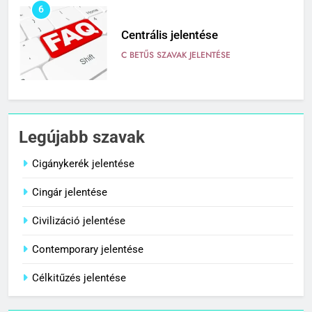
6
Centrális jelentése
C BETŰS SZAVAK JELENTÉSE
7
Céltudatos jelentése
Legújabb szavak
C BETŰS SZAVAK JELENTÉSE
Cigánykerék jelentése
Cingár jelentése
8
Centenárium jelentése
Civilizáció jelentése
C BETŰS SZAVAK JELENTÉSE
Contemporary jelentése
Célkitűzés jelentése
1
Cigánykerék jelentése