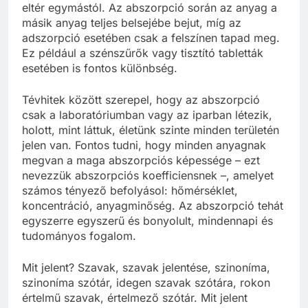
eltér egymástól. Az abszorpció során az anyag a
másik anyag teljes belsejébe bejut, míg az
adszorpció esetében csak a felszínen tapad meg.
Ez például a szénszűrők vagy tisztító tabletták
esetében is fontos különbség.
Tévhitek között szerepel, hogy az abszorpció
csak a laboratóriumban vagy az iparban létezik,
holott, mint láttuk, életünk szinte minden területén
jelen van. Fontos tudni, hogy minden anyagnak
megvan a maga abszorpciós képessége – ezt
nevezzük abszorpciós koefficiensnek –, amelyet
számos tényező befolyásol: hőmérséklet,
koncentráció, anyagminőség. Az abszorpció tehát
egyszerre egyszerű és bonyolult, mindennapi és
tudományos fogalom.
Mit jelent? Szavak, szavak jelentése, szinoníma,
szinoníma szótár, idegen szavak szótára, rokon
értelmű szavak, értelmező szótár. Mit jelent