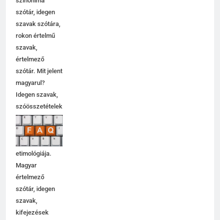
szinoníma
szótár, idegen
szavak szótára,
rokon értelmű
szavak,
értelmező
szótár. Mit jelent
magyarul?
Idegen szavak,
szóösszetételek
jelentése,
magyarázata,
használata,
etimológiája.
Magyar
értelmező
szótár, idegen
szavak,
kifejezések