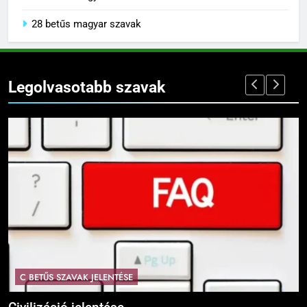
28 betűs magyar szavak
Legolvasotabb szavak
C BETŰS SZAVAK JELENTÉSE