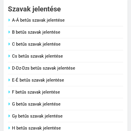
Szavak jelentése
C BETŰS SZAVAK JELENTÉSE
A-Á betűs szavak jelentése
2
B betűs szavak jelentése
Cingár jelentése
C betűs szavak jelentése
C BETŰS SZAVAK JELENTÉSE
Cs betűs szavak jelentése
3
D-Dz-Dzs betűs szavak jelentése
Civilizáció jelentése
E-É betűs szavak jelentése
C BETŰS SZAVAK JELENTÉSE
F betűs szavak jelentése
G betűs szavak jelentése
4
Contemporary jelentése
Gy betűs szavak jelentése
C BETŰS SZAVAK JELENTÉSE
H betűs szavak jelentése