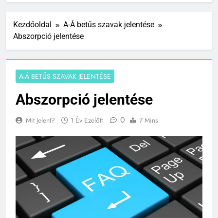
Kezdőoldal
A-Á betűs szavak jelentése
Abszorpció jelentése
A-Á BETŰS SZAVAK JELENTÉSE
Abszorpció jelentése
0
Mit Jelent?
1 Év Ezelőtt
7 Mins