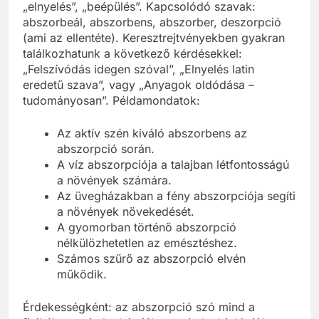
„elnyelés”, „beépülés”. Kapcsolódó szavak:
abszorbeál, abszorbens, abszorber, deszorpció
(ami az ellentéte). Keresztrejtvényekben gyakran
találkozhatunk a következő kérdésekkel:
„Felszívódás idegen szóval”, „Elnyelés latin
eredetű szava”, vagy „Anyagok oldódása –
tudományosan”. Példamondatok:
Az aktív szén kiváló abszorbens az
abszorpció során.
A víz abszorpciója a talajban létfontosságú
a növények számára.
Az üvegházakban a fény abszorpciója segíti
a növények növekedését.
A gyomorban történő abszorpció
nélkülözhetetlen az emésztéshez.
Számos szűrő az abszorpció elvén
működik.
Érdekességként: az abszorpció szó mind a