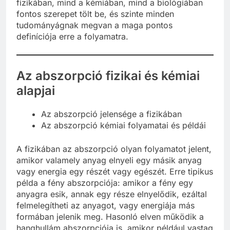
fizikában, mind a kémiában, mind a biológiában
fontos szerepet tölt be, és szinte minden
tudományágnak megvan a maga pontos
definíciója erre a folyamatra.
Az abszorpció fizikai és kémiai
alapjai
Az abszorpció jelensége a fizikában
Az abszorpció kémiai folyamatai és példái
A fizikában az abszorpció olyan folyamatot jelent,
amikor valamely anyag elnyeli egy másik anyag
vagy energia egy részét vagy egészét. Erre tipikus
példa a fény abszorpciója: amikor a fény egy
anyagra esik, annak egy része elnyelődik, ezáltal
felmelegítheti az anyagot, vagy energiája más
formában jelenik meg. Hasonló elven működik a
hanghullám abszorpciója is, amikor például vastag