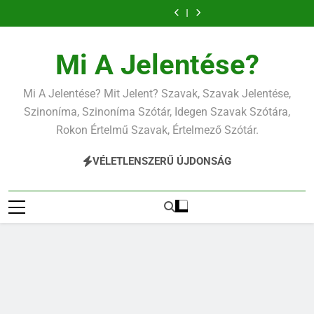
Ugrás
a
tartalomra
Mi A Jelentése?
Mi A Jelentése? Mit Jelent? Szavak, Szavak Jelentése,
Szinoníma, Szinoníma Szótár, Idegen Szavak Szótára,
Rokon Értelmű Szavak, Értelmező Szótár.
VÉLETLENSZERŰ ÚJDONSÁG