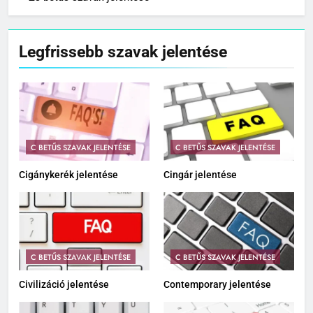
Legfrissebb szavak jelentése
C BETŰS SZAVAK JELENTÉSE
C BETŰS SZAVAK JELENTÉSE
Cigánykerék jelentése
Cingár jelentése
C BETŰS SZAVAK JELENTÉSE
C BETŰS SZAVAK JELENTÉSE
Civilizáció jelentése
Contemporary jelentése