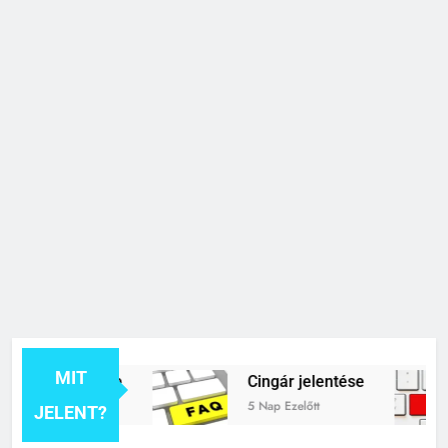
MIT
rék jelentése
Cingár jelentése
tt
5 Nap Ezelőtt
JELENT?