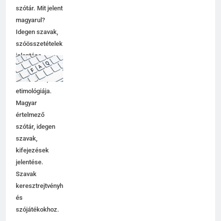
szótár. Mit jelent
magyarul?
Idegen szavak,
szóösszetételek
jelentése,
magyarázata,
használata,
etimológiája.
Magyar
értelmező
szótár, idegen
szavak,
kifejezések
jelentése.
Szavak
keresztrejtvényhez
és
szójátékokhoz.