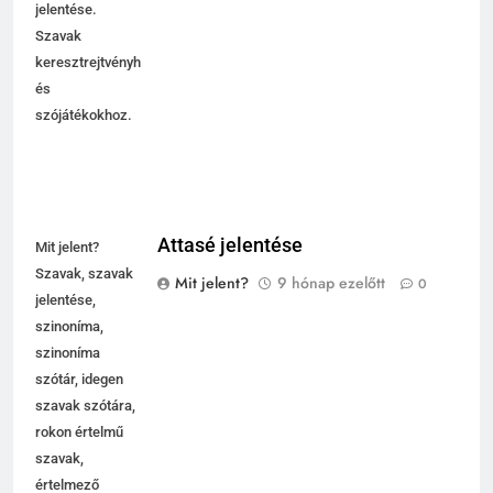
jelentése.
Szavak
keresztrejtvényhez
és
szójátékokhoz.
Attasé jelentése
Mit jelent?
Szavak, szavak
Mit jelent?
9 hónap ezelőtt
0
jelentése,
szinoníma,
szinoníma
szótár, idegen
szavak szótára,
rokon értelmű
szavak,
értelmező