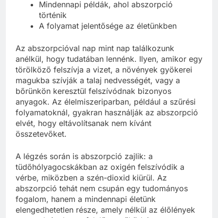
Mindennapi példák, ahol abszorpció
történik
A folyamat jelentősége az életünkben
Az abszorpcióval nap mint nap találkozunk
anélkül, hogy tudatában lennénk. Ilyen, amikor egy
törölköző felszívja a vizet, a növények gyökerei
magukba szívják a talaj nedvességét, vagy a
bőrünkön keresztül felszívódnak bizonyos
anyagok. Az élelmiszeriparban, például a szűrési
folyamatoknál, gyakran használják az abszorpció
elvét, hogy eltávolítsanak nem kívánt
összetevőket.
A légzés során is abszorpció zajlik: a
tüdőhólyagocskákban az oxigén felszívódik a
vérbe, miközben a szén-dioxid kiürül. Az
abszorpció tehát nem csupán egy tudományos
fogalom, hanem a mindennapi életünk
elengedhetetlen része, amely nélkül az élőlények