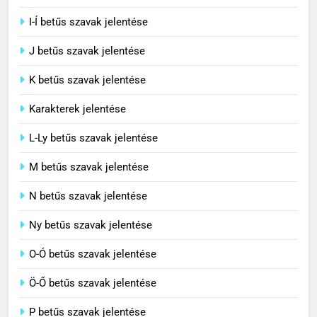
I-Í betűs szavak jelentése
5
J betűs szavak jelentése
Célkitűzés jelentése
C BETŰS SZAVAK JELENTÉSE
K betűs szavak jelentése
Karakterek jelentése
6
L-Ly betűs szavak jelentése
Centrális jelentése
M betűs szavak jelentése
C BETŰS SZAVAK JELENTÉSE
N betűs szavak jelentése
7
Ny betűs szavak jelentése
Céltudatos jelentése
O-Ó betűs szavak jelentése
C BETŰS SZAVAK JELENTÉSE
Ö-Ő betűs szavak jelentése
8
P betűs szavak jelentése