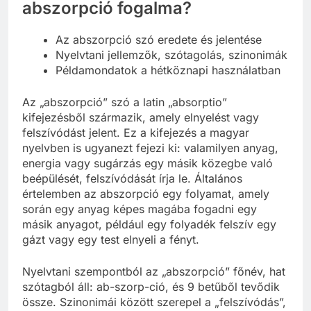
abszorpció fogalma?
Az abszorpció szó eredete és jelentése
Nyelvtani jellemzők, szótagolás, szinonimák
Példamondatok a hétköznapi használatban
Az „abszorpció” szó a latin „absorptio”
kifejezésből származik, amely elnyelést vagy
felszívódást jelent. Ez a kifejezés a magyar
nyelvben is ugyanezt fejezi ki: valamilyen anyag,
energia vagy sugárzás egy másik közegbe való
beépülését, felszívódását írja le. Általános
értelemben az abszorpció egy folyamat, amely
során egy anyag képes magába fogadni egy
másik anyagot, például egy folyadék felszív egy
gázt vagy egy test elnyeli a fényt.
Nyelvtani szempontból az „abszorpció” főnév, hat
szótagból áll: ab-szorp-ció, és 9 betűből tevődik
össze. Szinonimái között szerepel a „felszívódás”,