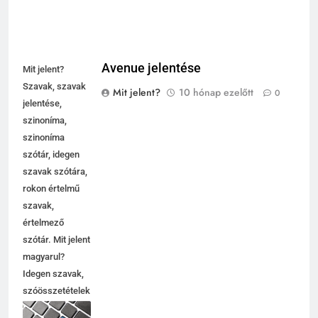
Avenue jelentése
Mit jelent?
Szavak, szavak
Mit jelent?
10 hónap ezelőtt
0
jelentése,
szinoníma,
szinoníma
szótár, idegen
szavak szótára,
rokon értelmű
szavak,
értelmező
szótár. Mit jelent
magyarul?
Idegen szavak,
szóösszetételek
jelentése,