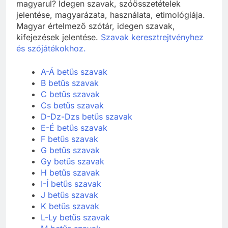
magyarul? Idegen szavak, szóösszetételek
jelentése, magyarázata, használata, etimológiája.
Magyar értelmező szótár, idegen szavak,
kifejezések jelentése.
Szavak keresztrejtvényhez
és szójátékokhoz.
A-Á betűs szavak
B betűs szavak
C betűs szavak
Cs betűs szavak
D-Dz-Dzs betűs szavak
E-É betűs szavak
F betűs szavak
G betűs szavak
Gy betűs szavak
H betűs szavak
I-Í betűs szavak
J betűs szavak
K betűs szavak
L-Ly betűs szavak