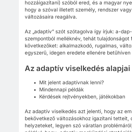
hozzáigazítani) szóból ered, és a magyar ny
hogy a szóval illetett személy, rendszer vag
változásaira reagálva.
Az „adaptív” szót szótagolva így írjuk: a-dap-
szempontból melléknév, tehát tulajdonságot f
következőket: alkalmazkodó, rugalmas, válto
egyszerű, idegen eredete ellenére betűhíven í
Az adaptív viselkedés alapjai
Mit jelent adaptívnak lenni?
Mindennapi példák
Kérdések rejtvényekben, játékokban
Az adaptív viselkedés azt jelenti, hogy az e
bekövetkező változásokhoz igazítani tetteit, d
helyzeteket, legyen szó váratlan problémáról,