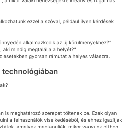
”, amikor valaki nehézségekre kreatív és rugalmas
álkozhatunk ezzel a szóval, például ilyen kérdések
 könnyedén alkalmazkodik az új körülményekhez?”
, aki mindig megtalálja a helyét?”
z esetekben gyorsan rámutat a helyes válaszra.
a technológiában
vak?
an is meghatározó szerepet töltenek be. Ezek olyan
ni a felhasználók viselkedéséből, és ehhez igazítják
ztátok, amelyek megtanulják, mikor vagyunk otthon,