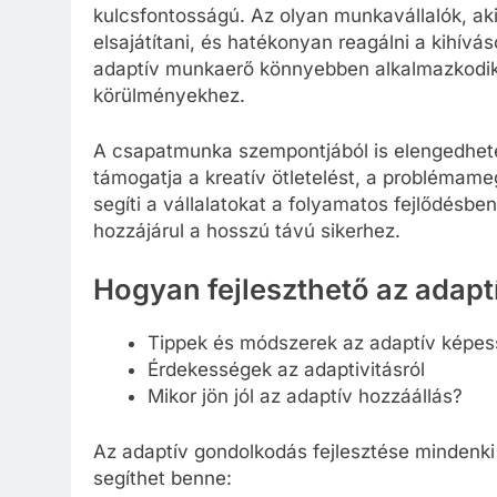
kulcsfontosságú. Az olyan munkavállalók, ak
elsajátítani, és hatékonyan reagálni a kihívá
adaptív munkaerő könnyebben alkalmazkodik 
körülményekhez.
A csapatmunka szempontjából is elengedhete
támogatja a kreatív ötletelést, a problémameg
segíti a vállalatokat a folyamatos fejlődésbe
hozzájárul a hosszú távú sikerhez.
Hogyan fejleszthető az adap
Tippek és módszerek az adaptív képes
Érdekességek az adaptivitásról
Mikor jön jól az adaptív hozzáállás?
Az adaptív gondolkodás fejlesztése mindenk
segíthet benne: