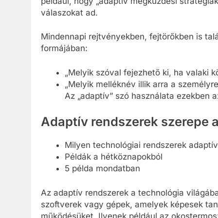
például, hogy „adaptív megküzdési stratégiák
válaszokat ad.
Mindennapi rejtvényekben, fejtörőkben is tal
formájában:
„Melyik szóval fejezhető ki, ha valaki
„Melyik melléknév illik arra a személyre
Az „adaptív” szó használata ezekben a
Adaptív rendszerek szerepe 
Milyen technológiai rendszerek adaptí
Példák a hétköznapokból
5 példa mondatban
Az adaptív rendszerek a technológia világáb
szoftverek vagy gépek, amelyek képesek tanul
működésüket. Ilyenek például az okostermos