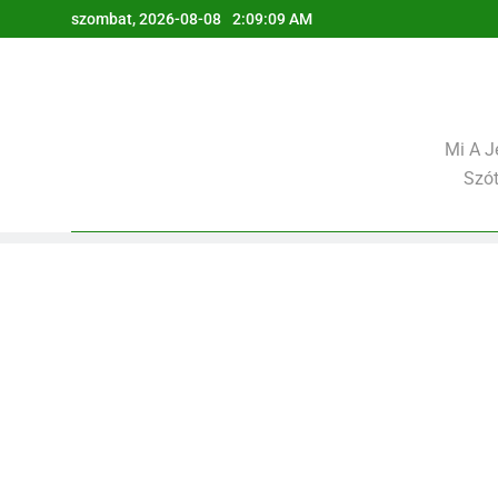
Ugrás
szombat, 2026-08-08
2:09:10 AM
a
tartalomra
Mi A J
Szót