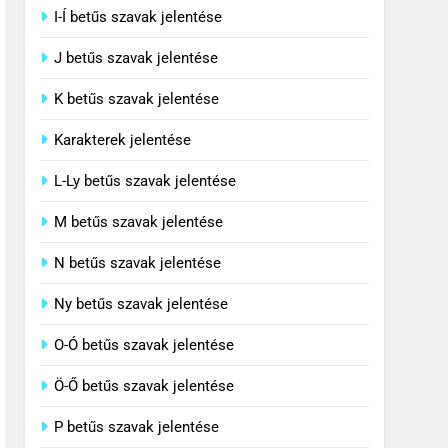
I-Í betűs szavak jelentése
5
J betűs szavak jelentése
Célkitűzés jelentése
C BETŰS SZAVAK JELENTÉSE
K betűs szavak jelentése
Karakterek jelentése
6
Centrális jelentése
L-Ly betűs szavak jelentése
C BETŰS SZAVAK JELENTÉSE
M betűs szavak jelentése
7
N betűs szavak jelentése
Céltudatos jelentése
Ny betűs szavak jelentése
C BETŰS SZAVAK JELENTÉSE
O-Ó betűs szavak jelentése
8
Ö-Ő betűs szavak jelentése
Centenárium jelentése
P betűs szavak jelentése
C BETŰS SZAVAK JELENTÉSE