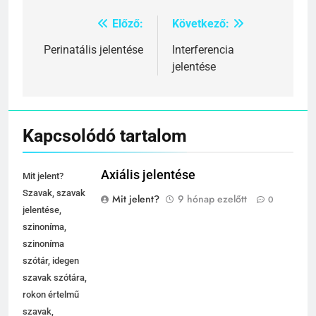
Előző:
Következő:
Bejegyzés
navigáció
Perinatális jelentése
Interferencia
jelentése
Kapcsolódó tartalom
Axiális jelentése
Mit jelent?
Szavak, szavak
Mit jelent?
9 hónap ezelőtt
0
jelentése,
szinoníma,
szinoníma
szótár, idegen
szavak szótára,
rokon értelmű
szavak,