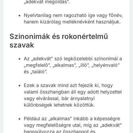
„adekvát megoldás”.
Nyelvtanilag nem ragozható ige vagy főnév,
hanem kizárólag melléknévként használjuk.
Szinonimák és rokonértelmű
szavak
Az „adekvát” szó legközelebbi szinonimái a
„megfelelő”, „alkalmas”, „illő”, „helyénvaló”
és „találó”.
Ezek a szavak mind azt fejezik ki, hogy
valami összhangban áll egy adott helyzettel
vagy elvárással, bár árnyalatnyi
különbségek lehetnek közöttük.
Például az „alkalmas” inkább a képességre
vagy megfelelőségre utal, míg az „adekvát”
hangsúlyozza az összhangot és