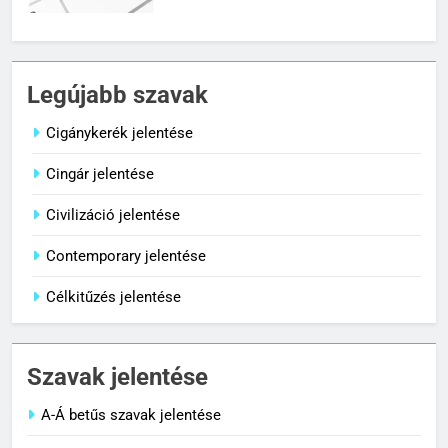
7
Céltudatos jelentése
Legújabb szavak
C BETŰS SZAVAK JELENTÉSE
Cigánykerék jelentése
Cingár jelentése
8
Centenárium jelentése
Civilizáció jelentése
C BETŰS SZAVAK JELENTÉSE
Contemporary jelentése
Célkitűzés jelentése
1
Cigánykerék jelentése
Szavak jelentése
C BETŰS SZAVAK JELENTÉSE
A-Á betűs szavak jelentése
2