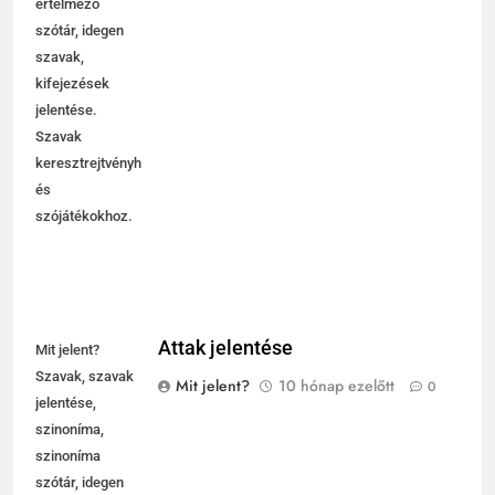
értelmező
szótár, idegen
szavak,
kifejezések
jelentése.
Szavak
keresztrejtvényhez
és
szójátékokhoz.
Attak jelentése
Mit jelent?
Szavak, szavak
Mit jelent?
10 hónap ezelőtt
0
jelentése,
szinoníma,
szinoníma
szótár, idegen