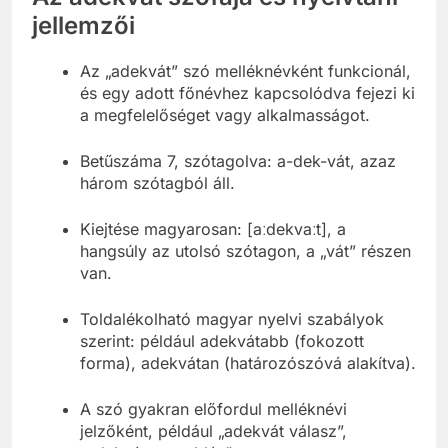
jellemzői
Az „adekvát” szó melléknévként funkcionál,
és egy adott főnévhez kapcsolódva fejezi ki
a megfelelőséget vagy alkalmasságot.
Betűszáma 7, szótagolva: a-dek-vát, azaz
három szótagból áll.
Kiejtése magyarosan: [aːdekvaːt], a
hangsúly az utolsó szótagon, a „vát” részen
van.
Toldalékolható magyar nyelvi szabályok
szerint: például adekvátabb (fokozott
forma), adekvátan (határozószóvá alakítva).
A szó gyakran előfordul melléknévi
jelzőként, például „adekvát válasz”,