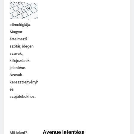
jelentése,
magyarázata,
használata,
etimológiája.
Magyar
értelmező
szótár, idegen
szavak,
kifejezések
jelentése.
Szavak
keresztrejtvényhez
és
szójátékokhoz.
Avenue jelentése
Mit jelent?