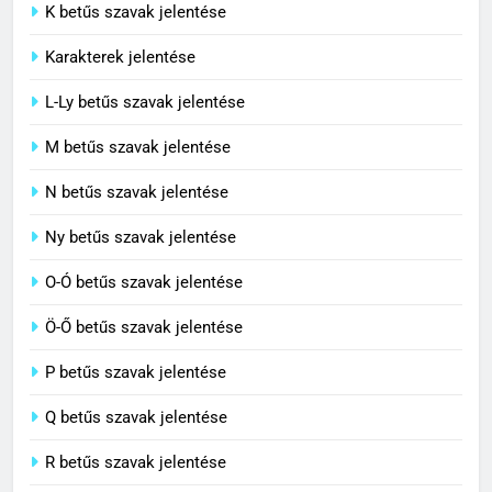
C BETŰS SZAVAK JELENTÉSE
K betűs szavak jelentése
Karakterek jelentése
6
L-Ly betűs szavak jelentése
Centrális jelentése
M betűs szavak jelentése
C BETŰS SZAVAK JELENTÉSE
N betűs szavak jelentése
7
Ny betűs szavak jelentése
Céltudatos jelentése
O-Ó betűs szavak jelentése
C BETŰS SZAVAK JELENTÉSE
Ö-Ő betűs szavak jelentése
8
P betűs szavak jelentése
Centenárium jelentése
Q betűs szavak jelentése
C BETŰS SZAVAK JELENTÉSE
R betűs szavak jelentése