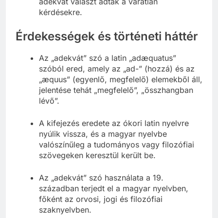
adekvát választ adtak a váratlan
kérdésekre.
Érdekességek és történeti háttér
Az „adekvát” szó a latin „adæquatus”
szóból ered, amely az „ad-” (hozzá) és az
„æquus” (egyenlő, megfelelő) elemekből áll,
jelentése tehát „megfelelő”, „összhangban
lévő”.
A kifejezés eredete az ókori latin nyelvre
nyúlik vissza, és a magyar nyelvbe
valószínűleg a tudományos vagy filozófiai
szövegeken keresztül került be.
Az „adekvát” szó használata a 19.
században terjedt el a magyar nyelvben,
főként az orvosi, jogi és filozófiai
szaknyelvben.