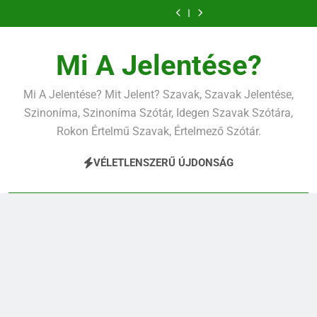
Ugrás
a
tartalomra
Mi A Jelentése?
Mi A Jelentése? Mit Jelent? Szavak, Szavak Jelentése,
Szinoníma, Szinoníma Szótár, Idegen Szavak Szótára,
Rokon Értelmű Szavak, Értelmező Szótár.
VÉLETLENSZERŰ ÚJDONSÁG