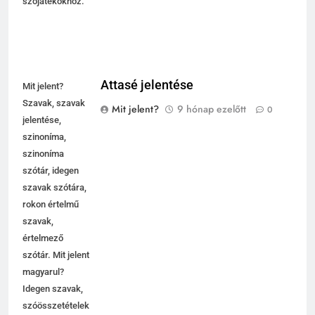
szójátékokhoz.
Attasé jelentése
Mit jelent?
Szavak, szavak
Mit jelent?
9 hónap ezelőtt
0
jelentése,
szinoníma,
szinoníma
szótár, idegen
szavak szótára,
rokon értelmű
szavak,
értelmező
szótár. Mit jelent
magyarul?
Idegen szavak,
szóösszetételek