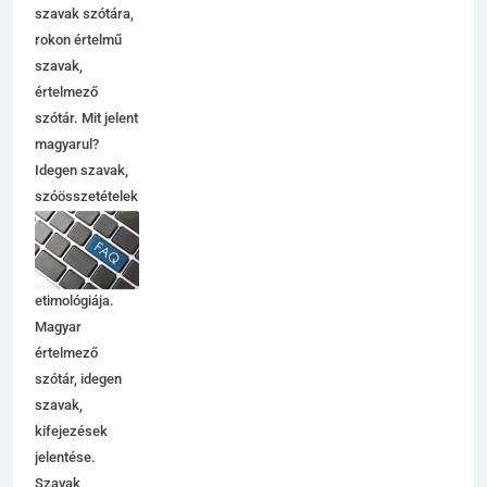
szavak szótára,
rokon értelmű
szavak,
5
értelmező
Célkitűzés jelentése
szótár. Mit jelent
C BETŰS SZAVAK JELENTÉSE
magyarul?
Idegen szavak,
szóösszetételek
6
jelentése,
magyarázata,
Centrális jelentése
használata,
C BETŰS SZAVAK JELENTÉSE
etimológiája.
Magyar
értelmező
7
szótár, idegen
Céltudatos jelentése
szavak,
C BETŰS SZAVAK JELENTÉSE
kifejezések
jelentése.
Szavak