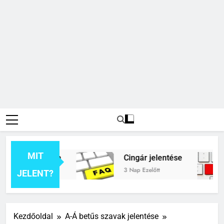
MIT
k jelentése
Cingár jelentése
t
3 Nap Ezelőtt
JELENT?
Kezdőoldal
A-Á betűs szavak jelentése