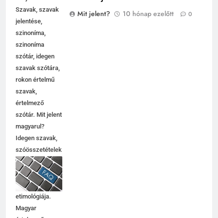
Szavak, szavak
Mit jelent?
10 hónap ezelőtt
0
jelentése,
szinoníma,
szinoníma
szótár, idegen
szavak szótára,
rokon értelmű
szavak,
értelmező
szótár. Mit jelent
magyarul?
Idegen szavak,
szóösszetételek
jelentése,
magyarázata,
használata,
etimológiája.
Magyar