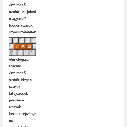
értelmező
szótár. Mit jelent
magyarul?
Idegen szavak,
szóösszetételek
jelentése,
magyarázata,
használata,
etimológiája.
Magyar
értelmező
szótár, idegen
szavak,
kifejezések
jelentése.
Szavak
keresztrejtvényhez
és