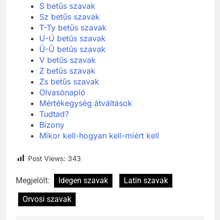
S betűs szavak
Sz betűs szavak
T-Ty betűs szavak
U-Ú betűs szavak
Ü-Ű betűs szavak
V betűs szavak
Z betűs szavak
Zs betűs szavak
Olvasónapló
Mértékegység átváltások
Tudtad?
Bizony
Mikor kell-hogyan kell-miért kell
Post Views:
343
Megjelölt:
Idegen szavak
Latin szavak
Orvosi szavak