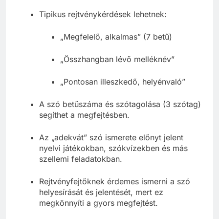
Tipikus rejtvénykérdések lehetnek:
„Megfelelő, alkalmas” (7 betű)
„Összhangban lévő melléknév”
„Pontosan illeszkedő, helyénvaló”
A szó betűszáma és szótagolása (3 szótag)
segíthet a megfejtésben.
Az „adekvát” szó ismerete előnyt jelent
nyelvi játékokban, szókvízekben és más
szellemi feladatokban.
Rejtvényfejtőknek érdemes ismerni a szó
helyesírását és jelentését, mert ez
megkönnyíti a gyors megfejtést.