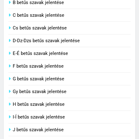
B betűs szavak jelentése
Cingár jelentése
C betűs szavak jelentése
C BETŰS SZAVAK JELENTÉSE
Cs betűs szavak jelentése
3
D-Dz-Dzs betűs szavak jelentése
Civilizáció jelentése
E-É betűs szavak jelentése
C BETŰS SZAVAK JELENTÉSE
F betűs szavak jelentése
G betűs szavak jelentése
4
Contemporary jelentése
Gy betűs szavak jelentése
C BETŰS SZAVAK JELENTÉSE
H betűs szavak jelentése
I-Í betűs szavak jelentése
5
J betűs szavak jelentése
Célkitűzés jelentése