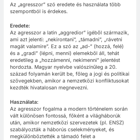
Az „agresszor” szó eredete és használata több
szempontból is érdekes.
Eredete:
Az agresszor a latin „aggredior” igéből származik,
ami azt jelenti: „nekirontani”, „támadni”, „rávetni
magát valamire”. Ez a szó az „ad-” (hozzá, felé)
és a „gradi” (lépni, menni) elemekből áll, tehát
eredetileg a „hozzámenni, nekimenni” jelentést
hordozta. Magyar nyelvbe valószínűleg a 20.
század folyamán került be, főleg a jogi és politikai
szövegekben, amikor a nemzetközi konfliktusokat
kezdték hivatalosan megnevezni.
Használata:
Az agresszor fogalma a modern történelem során
vált különösen fontossá, főként a világháborúk
után, amikor nemzetközi szervezetek (pl. ENSZ)
szabályozták a háborús cselekményeket, és
megkülönböztették a támadó felet a