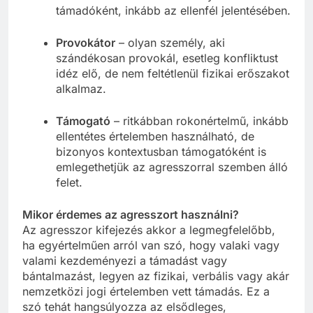
támadóként, inkább az ellenfél jelentésében.
Provokátor
– olyan személy, aki
szándékosan provokál, esetleg konfliktust
idéz elő, de nem feltétlenül fizikai erőszakot
alkalmaz.
Támogató
– ritkábban rokonértelmű, inkább
ellentétes értelemben használható, de
bizonyos kontextusban támogatóként is
emlegethetjük az agresszorral szemben álló
felet.
Mikor érdemes az agresszort használni?
Az agresszor kifejezés akkor a legmegfelelőbb,
ha egyértelműen arról van szó, hogy valaki vagy
valami kezdeményezi a támadást vagy
bántalmazást, legyen az fizikai, verbális vagy akár
nemzetközi jogi értelemben vett támadás. Ez a
szó tehát hangsúlyozza az elsődleges,