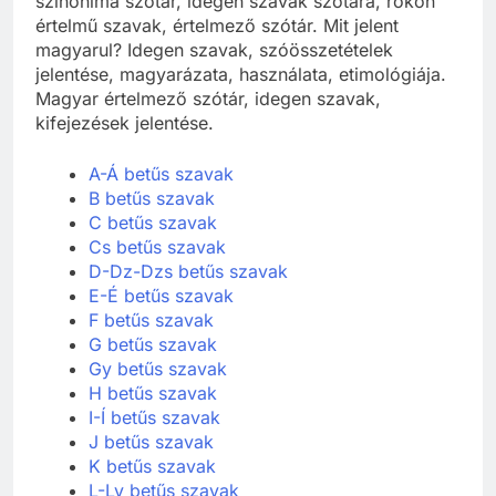
szinoníma szótár, idegen szavak szótára, rokon
értelmű szavak, értelmező szótár. Mit jelent
magyarul? Idegen szavak, szóösszetételek
jelentése, magyarázata, használata, etimológiája.
Magyar értelmező szótár, idegen szavak,
kifejezések jelentése.
A-Á betűs szavak
B betűs szavak
C betűs szavak
Cs betűs szavak
D-Dz-Dzs betűs szavak
E-É betűs szavak
F betűs szavak
G betűs szavak
Gy betűs szavak
H betűs szavak
I-Í betűs szavak
J betűs szavak
K betűs szavak
L-Ly betűs szavak