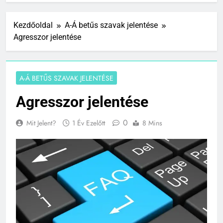
Kezdőoldal
A-Á betűs szavak jelentése
Agresszor jelentése
A-Á BETŰS SZAVAK JELENTÉSE
Agresszor jelentése
0
Mit Jelent?
1 Év Ezelőtt
8 Mins