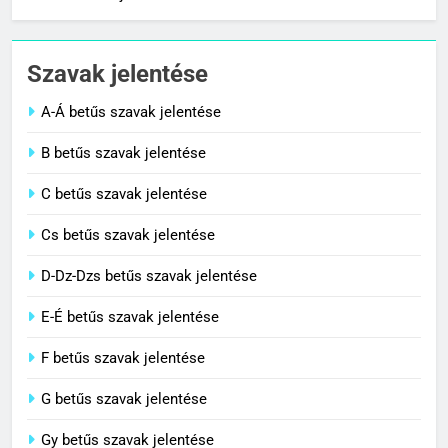
1
Cigánykerék jelentése
Szavak jelentése
C BETŰS SZAVAK JELENTÉSE
A-Á betűs szavak jelentése
2
B betűs szavak jelentése
Cingár jelentése
C betűs szavak jelentése
C BETŰS SZAVAK JELENTÉSE
Cs betűs szavak jelentése
3
D-Dz-Dzs betűs szavak jelentése
Civilizáció jelentése
E-É betűs szavak jelentése
C BETŰS SZAVAK JELENTÉSE
F betűs szavak jelentése
G betűs szavak jelentése
4
Contemporary jelentése
Gy betűs szavak jelentése