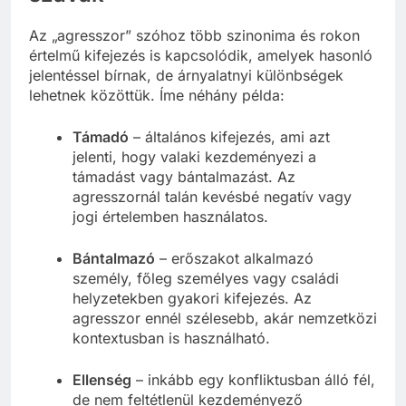
Az „agresszor” szóhoz több szinonima és rokon
értelmű kifejezés is kapcsolódik, amelyek hasonló
jelentéssel bírnak, de árnyalatnyi különbségek
lehetnek közöttük. Íme néhány példa:
Támadó
– általános kifejezés, ami azt
jelenti, hogy valaki kezdeményezi a
támadást vagy bántalmazást. Az
agresszornál talán kevésbé negatív vagy
jogi értelemben használatos.
Bántalmazó
– erőszakot alkalmazó
személy, főleg személyes vagy családi
helyzetekben gyakori kifejezés. Az
agresszor ennél szélesebb, akár nemzetközi
kontextusban is használható.
Ellenség
– inkább egy konfliktusban álló fél,
de nem feltétlenül kezdeményező