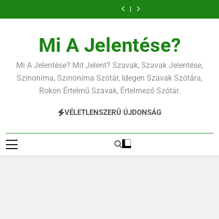
Ugrás
a
tartalomra
Mi A Jelentése?
Mi A Jelentése? Mit Jelent? Szavak, Szavak Jelentése,
Szinoníma, Szinoníma Szótár, Idegen Szavak Szótára,
Rokon Értelmű Szavak, Értelmező Szótár.
VÉLETLENSZERŰ ÚJDONSÁG