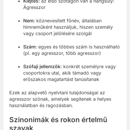
Kiejtés:
az első szótagon van a hangsúly:
Ágresszor
Nem:
köznevesített főnév, általában
hímneműként használjuk, hiszen személy
vagy csoport jelölésére szolgál
Szám:
egyes és többes szám is használható
(pl. egy agresszor, több agresszor)
Szófaji jellemzők:
konkrét személyre vagy
csoportokra utal, akik támadó vagy
erőszakos magatartást tanúsítanak
Ezek az alapvető nyelvtani tulajdonságai az
agresszor szónak, amelyek segítenek a helyes
használatban és ragozásban.
Szinonimák és rokon értelmű
szavak