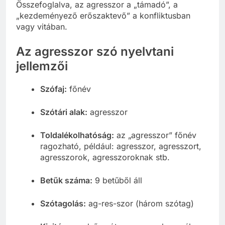
Összefoglalva, az agresszor a „támadó”, a
„kezdeményező erőszaktevő” a konfliktusban
vagy vitában.
Az agresszor szó nyelvtani
jellemzői
Szófaj:
főnév
Szótári alak:
agresszor
Toldalékolhatóság:
az „agresszor” főnév
ragozható, például: agresszor, agresszort,
agresszorok, agresszoroknak stb.
Betűk száma:
9 betűből áll
Szótagolás:
ag-res-szor (három szótag)