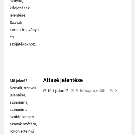
szavak,
kifejezések
jelentése.
Szavak
keresztrejtvényhez
és
szójátékokhoz.
Attasé jelentése
Mit jelent?
Szavak, szavak
Mit jelent?
9 hónap ezelőtt
0
jelentése,
szinoníma,
szinoníma
szótár, idegen
szavak szótára,
rokon értelmű