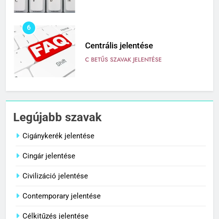
6
Centrális jelentése
C BETŰS SZAVAK JELENTÉSE
7
Céltudatos jelentése
Legújabb szavak
C BETŰS SZAVAK JELENTÉSE
Cigánykerék jelentése
Cingár jelentése
8
Centenárium jelentése
Civilizáció jelentése
C BETŰS SZAVAK JELENTÉSE
Contemporary jelentése
Célkitűzés jelentése