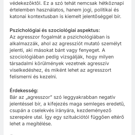
védekezőktől. Ez a szó tehát nemcsak hétköznapi
értelemben használatos, hanem jogi, politikai és
katonai kontextusban is kiemelt jelentőséggel bír.
Pszichológiai és szociológiai aspektus:
Az agresszor fogalmát a pszichológiában is
alkalmazzák, ahol az agressziót mutató személyt
jelenti, aki másokat bánt vagy fenyeget. A
szociológiában pedig vizsgálják, hogy milyen
társadalmi körülmények vezetnek agresszív
viselkedéshez, és miként lehet az agresszort
felismerni és kezelni.
Érdekesség:
Bár az „agresszor” szó leggyakrabban negatív
jelentéssel bír, a kifejezés maga semleges eredetű,
csupán a cselekvés irányára, kezdeményező
szerepére utal. Így egy szituációtól függően eltérő
lehet a megítélése.