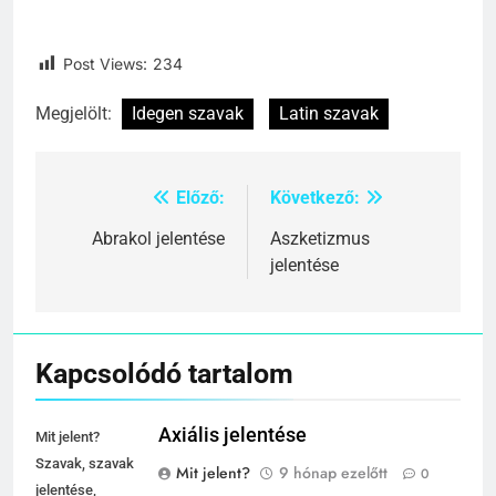
Post Views:
234
Megjelölt:
Idegen szavak
Latin szavak
Előző:
Következő:
Bejegyzés
navigáció
Abrakol jelentése
Aszketizmus
jelentése
Kapcsolódó tartalom
Axiális jelentése
Mit jelent?
Szavak, szavak
Mit jelent?
9 hónap ezelőtt
0
jelentése,