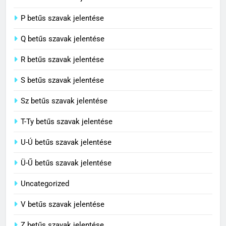
8
P betűs szavak jelentése
Centenárium jelentése
Q betűs szavak jelentése
C BETŰS SZAVAK JELENTÉSE
R betűs szavak jelentése
S betűs szavak jelentése
Sz betűs szavak jelentése
T-Ty betűs szavak jelentése
U-Ú betűs szavak jelentése
Ü-Ű betűs szavak jelentése
Uncategorized
V betűs szavak jelentése
Z betűs szavak jelentése