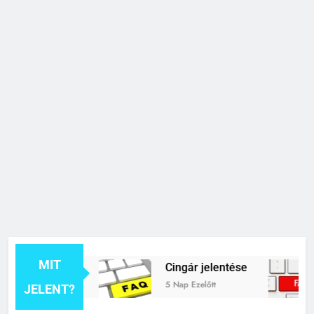
MIT
 jelentése
Cingár jelentése
C
5 Nap Ezelőtt
1
JELENT?