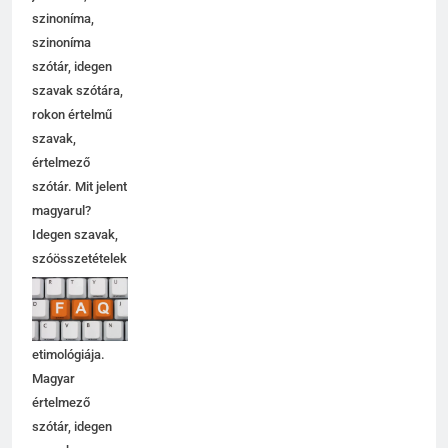
szinoníma,
szinoníma
szótár, idegen
szavak szótára,
rokon értelmű
szavak,
értelmező
szótár. Mit jelent
magyarul?
Idegen szavak,
szóösszetételek
jelentése,
magyarázata,
használata,
etimológiája.
Magyar
értelmező
szótár, idegen