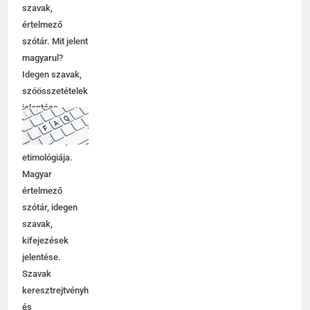
szavak,
értelmező
szótár. Mit jelent
magyarul?
Idegen szavak,
szóösszetételek
jelentése,
magyarázata,
használata,
etimológiája.
Magyar
értelmező
szótár, idegen
szavak,
kifejezések
jelentése.
Szavak
keresztrejtvényhez
és