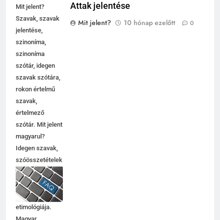
Attak jelentése
Mit jelent?
Szavak, szavak
Mit jelent?
10 hónap ezelőtt
0
jelentése,
szinoníma,
szinoníma
szótár, idegen
szavak szótára,
rokon értelmű
szavak,
5
értelmező
Célkitűzés jelentése
szótár. Mit jelent
C BETŰS SZAVAK JELENTÉSE
magyarul?
Idegen szavak,
szóösszetételek
6
jelentése,
magyarázata,
Centrális jelentése
használata,
C BETŰS SZAVAK JELENTÉSE
etimológiája.
Magyar