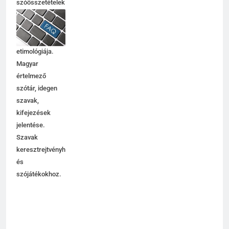
szóösszetételek
jelentése,
magyarázata,
használata,
etimológiája.
Magyar
értelmező
szótár, idegen
szavak,
kifejezések
jelentése.
Szavak
keresztrejtvényhez
és
szójátékokhoz.