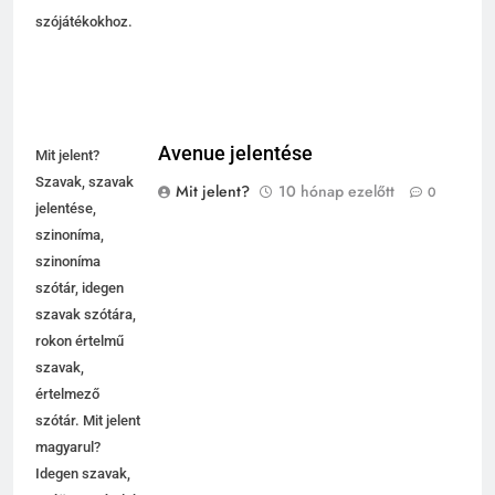
szójátékokhoz.
Avenue jelentése
Mit jelent?
Szavak, szavak
Mit jelent?
10 hónap ezelőtt
0
jelentése,
szinoníma,
szinoníma
szótár, idegen
szavak szótára,
rokon értelmű
szavak,
értelmező
szótár. Mit jelent
magyarul?
Idegen szavak,