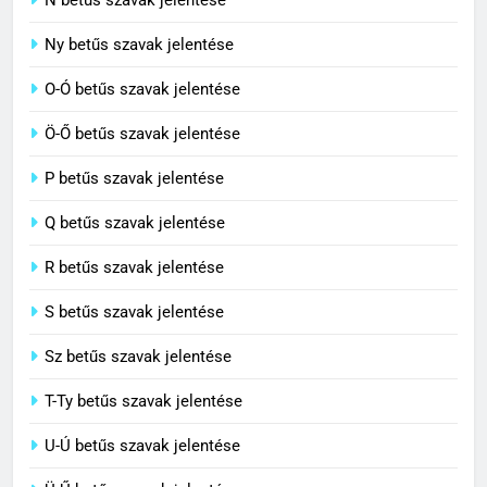
7
Ny betűs szavak jelentése
Céltudatos jelentése
O-Ó betűs szavak jelentése
C BETŰS SZAVAK JELENTÉSE
Ö-Ő betűs szavak jelentése
8
P betűs szavak jelentése
Centenárium jelentése
Q betűs szavak jelentése
C BETŰS SZAVAK JELENTÉSE
R betűs szavak jelentése
S betűs szavak jelentése
Sz betűs szavak jelentése
T-Ty betűs szavak jelentése
U-Ú betűs szavak jelentése