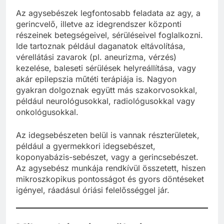
Az agysebészek legfontosabb feladata az agy, a
gerincvelő, illetve az idegrendszer központi
részeinek betegségeivel, sérüléseivel foglalkozni.
Ide tartoznak például daganatok eltávolítása,
vérellátási zavarok (pl. aneurizma, vérzés)
kezelése, baleseti sérülések helyreállítása, vagy
akár epilepszia műtéti terápiája is. Nagyon
gyakran dolgoznak együtt más szakorvosokkal,
például neurológusokkal, radiológusokkal vagy
onkológusokkal.
Az idegsebészeten belül is vannak részterületek,
például a gyermekkori idegsebészet,
koponyabázis-sebészet, vagy a gerincsebészet.
Az agysebész munkája rendkívül összetett, hiszen
mikroszkopikus pontosságot és gyors döntéseket
igényel, ráadásul óriási felelősséggel jár.