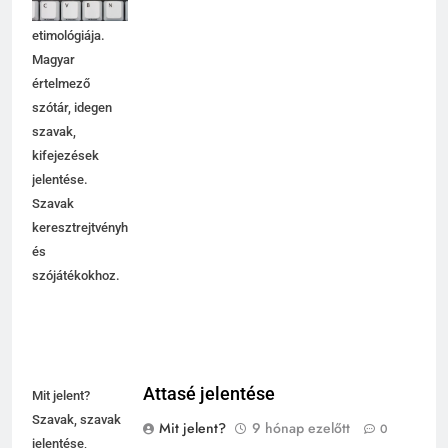
használata,
etimológiája.
Magyar
értelmező
szótár, idegen
szavak,
kifejezések
jelentése.
Szavak
keresztrejtvényhez
és
szójátékokhoz.
Attasé jelentése
Mit jelent?
Szavak, szavak
Mit jelent?
9 hónap ezelőtt
0
jelentése,