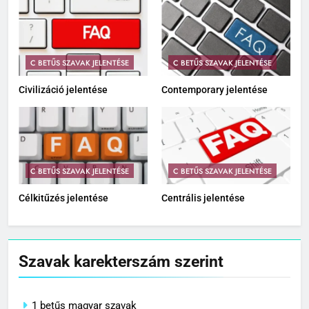
C BETŰS SZAVAK JELENTÉSE
C BETŰS SZAVAK JELENTÉSE
Civilizáció jelentése
Contemporary jelentése
C BETŰS SZAVAK JELENTÉSE
C BETŰS SZAVAK JELENTÉSE
Célkitűzés jelentése
Centrális jelentése
Szavak karekterszám szerint
1 betűs magyar szavak