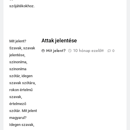
szójátékokhoz.
Attak jelentése
Mit jelent?
Szavak, szavak
Mit jelent?
10 hónap ezelőtt
0
jelentése,
szinoníma,
szinoníma
szótár, idegen
szavak szótára,
rokon értelmű
szavak,
5
értelmező
Célkitűzés jelentése
szótár. Mit jelent
C BETŰS SZAVAK JELENTÉSE
magyarul?
Idegen szavak,