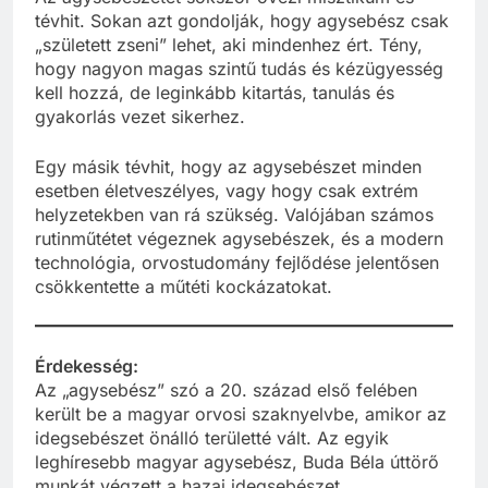
tévhit. Sokan azt gondolják, hogy agysebész csak
„született zseni” lehet, aki mindenhez ért. Tény,
hogy nagyon magas szintű tudás és kézügyesség
kell hozzá, de leginkább kitartás, tanulás és
gyakorlás vezet sikerhez.
Egy másik tévhit, hogy az agysebészet minden
esetben életveszélyes, vagy hogy csak extrém
helyzetekben van rá szükség. Valójában számos
rutinműtétet végeznek agysebészek, és a modern
technológia, orvostudomány fejlődése jelentősen
csökkentette a műtéti kockázatokat.
Érdekesség:
Az „agysebész” szó a 20. század első felében
került be a magyar orvosi szaknyelvbe, amikor az
idegsebészet önálló területté vált. Az egyik
leghíresebb magyar agysebész, Buda Béla úttörő
munkát végzett a hazai idegsebészet