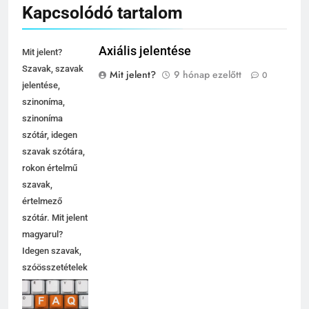
Kapcsolódó tartalom
Axiális jelentése
Mit jelent?
Szavak, szavak
Mit jelent?
9 hónap ezelőtt
0
jelentése,
szinoníma,
szinoníma
szótár, idegen
szavak szótára,
rokon értelmű
szavak,
értelmező
szótár. Mit jelent
magyarul?
Idegen szavak,
szóösszetételek
jelentése,
magyarázata,