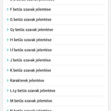
C BETŰS SZAVAK JELENTÉSE
F betűs szavak jelentése
G betűs szavak jelentése
4
Contemporary jelentése
Gy betűs szavak jelentése
C BETŰS SZAVAK JELENTÉSE
H betűs szavak jelentése
I-Í betűs szavak jelentése
5
J betűs szavak jelentése
Célkitűzés jelentése
C BETŰS SZAVAK JELENTÉSE
K betűs szavak jelentése
Karakterek jelentése
6
L-Ly betűs szavak jelentése
Centrális jelentése
M betűs szavak jelentése
C BETŰS SZAVAK JELENTÉSE
N betűs szavak jelentése