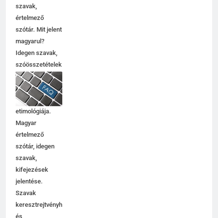
szavak,
értelmező
szótár. Mit jelent
magyarul?
Idegen szavak,
szóösszetételek
jelentése,
magyarázata,
használata,
etimológiája.
Magyar
értelmező
szótár, idegen
szavak,
kifejezések
jelentése.
Szavak
keresztrejtvényhez
és