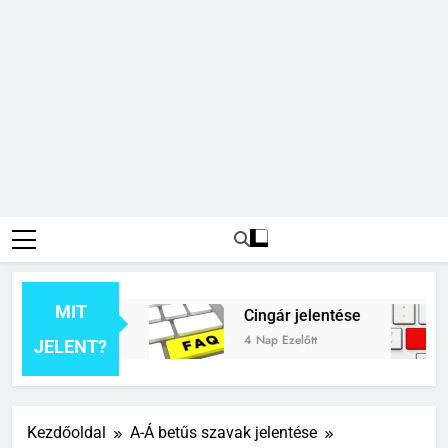
MIT
ék jelentése
Cingár jelentése
tt
4 Nap Ezelőtt
JELENT?
Kezdőoldal
A-Á betűs szavak jelentése