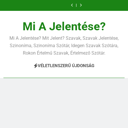
Ugrás
a
tartalomra
Mi A Jelentése?
Mi A Jelentése? Mit Jelent? Szavak, Szavak Jelentése,
Szinoníma, Szinoníma Szótár, Idegen Szavak Szótára,
Rokon Értelmű Szavak, Értelmező Szótár.
VÉLETLENSZERŰ ÚJDONSÁG