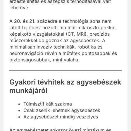
érzéstelenítés és aszepszis térhódításával vált
lehetővé.
A 20. és 21. századra a technológia soha nem
látott fejlődést hozott: ma már mikroszkópokkal,
képalkotó vizsgálatokkal (CT, MRI), precíziós
műszerekkel dolgoznak az agysebészek. A
minimálisan invazív technikák, robotika és
neuronavigáció révén a műtétek pontosabbak és
biztonságosabbak, mint valaha.
Gyakori tévhitek az agysebészek
munkájáról
Túlmisztifikált szakma
Csak zsenik lehetnek agysebészek
Az agysebészet mindig veszélyes
Az agysebészetet sokszor övezi misztikum és