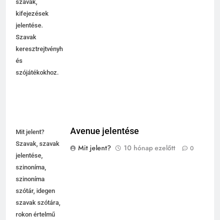
szavak,
kifejezések
jelentése.
Szavak
keresztrejtvényhez
és
szójátékokhoz.
Avenue jelentése
Mit jelent?
Szavak, szavak
Mit jelent?
10 hónap ezelőtt
0
jelentése,
szinoníma,
szinoníma
szótár, idegen
szavak szótára,
rokon értelmű