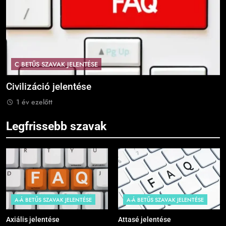
C BETŰS SZAVAK JELENTÉSE
Civilizáció jelentése
C
1 év ezelőtt
Legfrissebb szavak
A-Á BETŰS SZAVAK JELENTÉSE
A-Á BETŰS SZAVAK JELENTÉSE
Axiális jelentése
Attasé jelentése