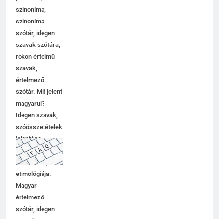
szinoníma,
szinoníma
szótár, idegen
szavak szótára,
rokon értelmű
szavak,
értelmező
szótár. Mit jelent
magyarul?
Idegen szavak,
szóösszetételek
jelentése,
magyarázata,
használata,
etimológiája.
Magyar
értelmező
szótár, idegen