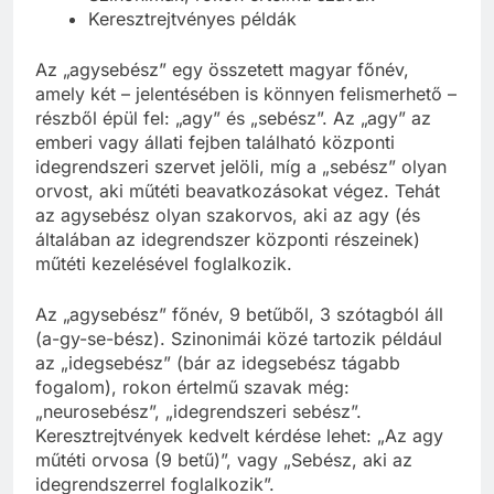
Keresztrejtvényes példák
Az „agysebész” egy összetett magyar főnév,
amely két – jelentésében is könnyen felismerhető –
részből épül fel: „agy” és „sebész”. Az „agy” az
emberi vagy állati fejben található központi
idegrendszeri szervet jelöli, míg a „sebész” olyan
orvost, aki műtéti beavatkozásokat végez. Tehát
az agysebész olyan szakorvos, aki az agy (és
általában az idegrendszer központi részeinek)
műtéti kezelésével foglalkozik.
Az „agysebész” főnév, 9 betűből, 3 szótagból áll
(a-gy-se-bész). Szinonimái közé tartozik például
az „idegsebész” (bár az idegsebész tágabb
fogalom), rokon értelmű szavak még:
„neurosebész”, „idegrendszeri sebész”.
Keresztrejtvények kedvelt kérdése lehet: „Az agy
műtéti orvosa (9 betű)”, vagy „Sebész, aki az
idegrendszerrel foglalkozik”.