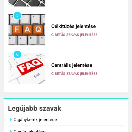
5
Célkitűzés jelentése
C BETŰS SZAVAK JELENTÉSE
6
Centrális jelentése
C BETŰS SZAVAK JELENTÉSE
7
Céltudatos jelentése
Legújabb szavak
C BETŰS SZAVAK JELENTÉSE
Cigánykerék jelentése
Cingár jelentése