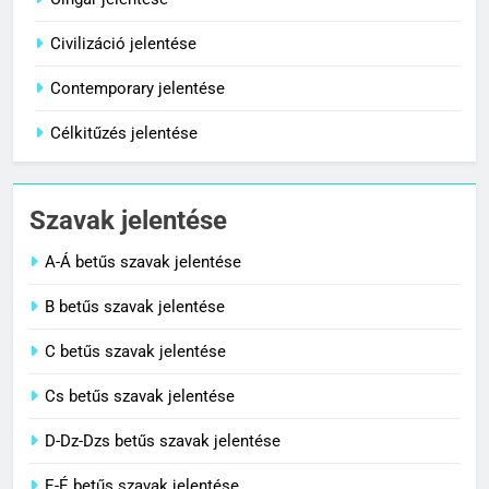
8
Centenárium jelentése
Civilizáció jelentése
C BETŰS SZAVAK JELENTÉSE
Contemporary jelentése
Célkitűzés jelentése
1
Cigánykerék jelentése
Szavak jelentése
C BETŰS SZAVAK JELENTÉSE
A-Á betűs szavak jelentése
2
B betűs szavak jelentése
Cingár jelentése
C betűs szavak jelentése
C BETŰS SZAVAK JELENTÉSE
Cs betűs szavak jelentése
3
D-Dz-Dzs betűs szavak jelentése
Civilizáció jelentése
E-É betűs szavak jelentése