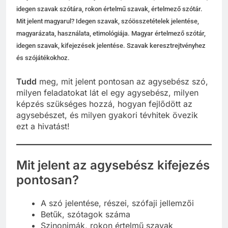
idegen szavak szótára, rokon értelmű szavak, értelmező szótár.
Mit jelent magyarul? Idegen szavak, szóösszetételek jelentése,
magyarázata, használata, etimológiája. Magyar értelmező szótár,
idegen szavak, kifejezések jelentése. Szavak keresztrejtvényhez
és szójátékokhoz.
Tudd
meg, mit jelent pontosan az agysebész szó,
milyen feladatokat lát el egy agysebész, milyen
képzés szükséges hozzá, hogyan fejlődött az
agysebészet, és milyen gyakori tévhitek övezik
ezt a hivatást!
Mit jelent az agysebész kifejezés
pontosan?
A szó jelentése, részei, szófaji jellemzői
Betűk, szótagok száma
Szinonimák, rokon értelmű szavak