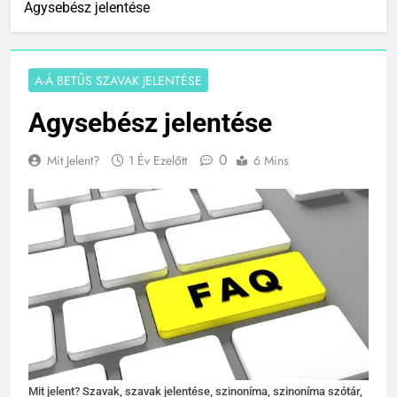
Agysebész jelentése
A-Á BETŰS SZAVAK JELENTÉSE
Agysebész jelentése
0
Mit Jelent?
1 Év Ezelőtt
6 Mins
Mit jelent? Szavak, szavak jelentése, szinoníma, szinoníma szótár,