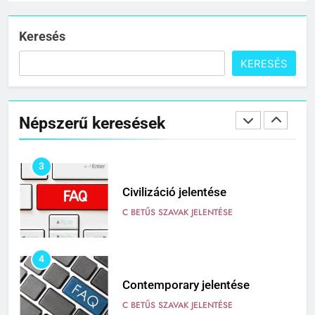
Cigánykerék jelentése
C BETŰS SZAVAK JELENTÉSE
Keresés
KERESÉS
2
Cingár jelentése
Népszerű keresések
C BETŰS SZAVAK JELENTÉSE
3
Civilizáció jelentése
C BETŰS SZAVAK JELENTÉSE
4
Contemporary jelentése
C BETŰS SZAVAK JELENTÉSE