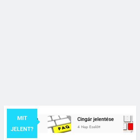
MIT
k jelentése
Cingár jelentése
t
4 Nap Ezelőtt
JELENT?