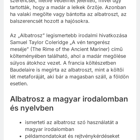
szerencsét, illetve védelmet jelentett, mivel úgy
tartották, hogy a madár a lelkek őrzője. Azonban
ha valaki megölte vagy bántotta az albatroszt, az
balszerencsét hozott a hajósokra.
Az „Albatrosz” legismertebb irodalmi hivatkozása
Samuel Taylor Coleridge „A vén tengerész
meséje” (The Rime of the Ancient Mariner) című
költeményében található, ahol a madár megölése
súlyos átokhoz vezet. A francia költészetben
Baudelaire is megírta az albatroszt, mint a költői
lét metaforáját, aki bár a magasban száll, a földön
esetlen.
Albatrosz a magyar irodalomban
és nyelvben
ismerteti az albatrosz szó használatát a
magyar irodalomban
példamondatokat és rejtvénykérdéseket