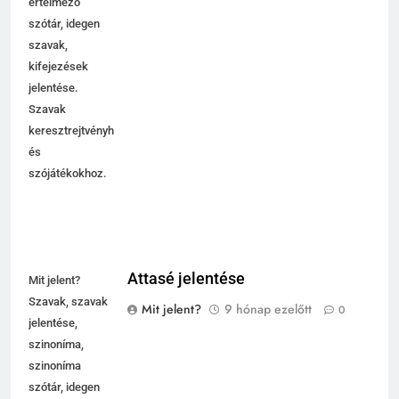
értelmező
szótár, idegen
szavak,
kifejezések
jelentése.
Szavak
keresztrejtvényhez
és
szójátékokhoz.
Attasé jelentése
Mit jelent?
Szavak, szavak
Mit jelent?
9 hónap ezelőtt
0
jelentése,
szinoníma,
szinoníma
szótár, idegen