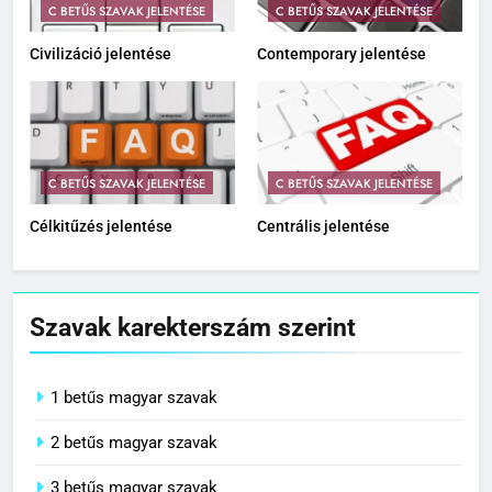
C BETŰS SZAVAK JELENTÉSE
C BETŰS SZAVAK JELENTÉSE
Civilizáció jelentése
Contemporary jelentése
C BETŰS SZAVAK JELENTÉSE
C BETŰS SZAVAK JELENTÉSE
Célkitűzés jelentése
Centrális jelentése
Szavak karekterszám szerint
1 betűs magyar szavak
2 betűs magyar szavak
3 betűs magyar szavak