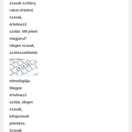
szavak szótára,
rokon értelmű
szavak,
értelmező
szótár. Mit jelent
magyarul?
Idegen szavak,
szóösszetételek
jelentése,
magyarázata,
használata,
etimológiája.
Magyar
értelmező
szótár, idegen
szavak,
kifejezések
jelentése.
Szavak