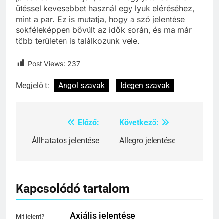
ütéssel kevesebbet használ egy lyuk eléréséhez,
mint a par. Ez is mutatja, hogy a szó jelentése
sokféleképpen bővült az idők során, és ma már
több területen is találkozunk vele.
Post Views:
237
Megjelölt:
Angol szavak
Idegen szavak
Előző:
Következő:
Bejegyzés
navigáció
Állhatatos jelentése
Allegro jelentése
Kapcsolódó tartalom
Axiális jelentése
Mit jelent?