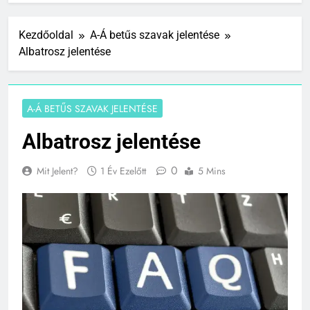
Kezdőoldal
A-Á betűs szavak jelentése
Albatrosz jelentése
A-Á BETŰS SZAVAK JELENTÉSE
Albatrosz jelentése
0
Mit Jelent?
1 Év Ezelőtt
5 Mins