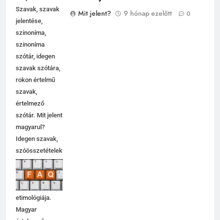
Szavak, szavak
Mit jelent?
9 hónap ezelőtt
0
jelentése,
szinoníma,
szinoníma
szótár, idegen
szavak szótára,
rokon értelmű
szavak,
értelmező
szótár. Mit jelent
magyarul?
Idegen szavak,
szóösszetételek
jelentése,
magyarázata,
használata,
etimológiája.
Magyar