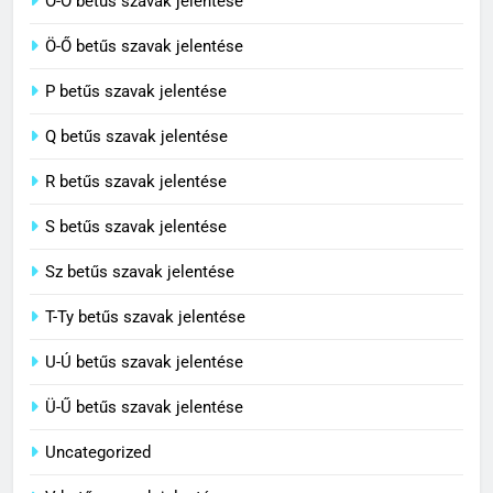
O-Ó betűs szavak jelentése
C BETŰS SZAVAK JELENTÉSE
Ö-Ő betűs szavak jelentése
8
P betűs szavak jelentése
Centenárium jelentése
Q betűs szavak jelentése
C BETŰS SZAVAK JELENTÉSE
R betűs szavak jelentése
S betűs szavak jelentése
Sz betűs szavak jelentése
T-Ty betűs szavak jelentése
U-Ú betűs szavak jelentése
Ü-Ű betűs szavak jelentése
Uncategorized