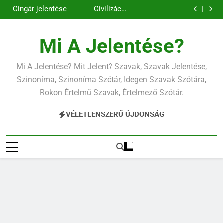
Contemporary
Cigánykerék
Ugrás
jelentése
jelentése
Cingár jelentése
Civilizáció
a
jelentése
Contemporary
jelentése
tartalomra
Mi A Jelentése?
Mi A Jelentése? Mit Jelent? Szavak, Szavak Jelentése,
Szinoníma, Szinoníma Szótár, Idegen Szavak Szótára,
Rokon Értelmű Szavak, Értelmező Szótár.
VÉLETLENSZERŰ ÚJDONSÁG