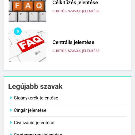
Célkitűzés jelentése
C BETŰS SZAVAK JELENTÉSE
6
Centrális jelentése
C BETŰS SZAVAK JELENTÉSE
7
Céltudatos jelentése
Legújabb szavak
C BETŰS SZAVAK JELENTÉSE
Cigánykerék jelentése
Cingár jelentése
8
Centenárium jelentése
Civilizáció jelentése
C BETŰS SZAVAK JELENTÉSE
Contemporary jelentése