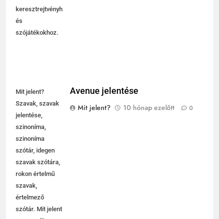
keresztrejtvényhez
és
szójátékokhoz.
Avenue jelentése
Mit jelent?
Szavak, szavak
Mit jelent?
10 hónap ezelőtt
0
jelentése,
szinoníma,
szinoníma
szótár, idegen
szavak szótára,
rokon értelmű
szavak,
értelmező
szótár. Mit jelent