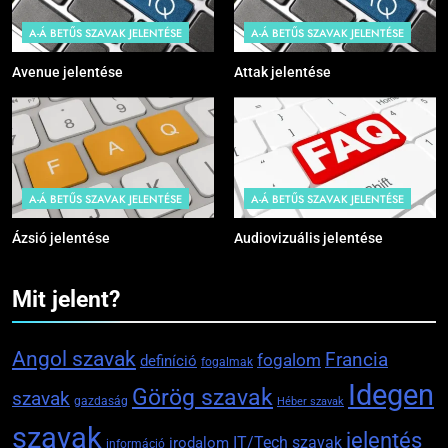
A-Á BETŰS SZAVAK JELENTÉSE
A-Á BETŰS SZAVAK JELENTÉSE
Avenue jelentése
Attak jelentése
A-Á BETŰS SZAVAK JELENTÉSE
A-Á BETŰS SZAVAK JELENTÉSE
Ázsió jelentése
Audiovizuális jelentése
Mit jelent?
Angol szavak
Francia
fogalom
definíció
fogalmak
Idegen
Görög szavak
szavak
gazdaság
Héber szavak
szavak
jelentés
IT/Tech szavak
irodalom
információ