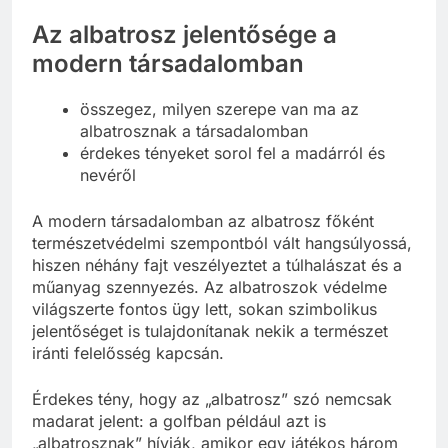
Az albatrosz jelentősége a
modern társadalomban
összegez, milyen szerepe van ma az
albatrosznak a társadalomban
érdekes tényeket sorol fel a madárról és
nevéről
A modern társadalomban az albatrosz főként
természetvédelmi szempontból vált hangsúlyossá,
hiszen néhány fajt veszélyeztet a túlhalászat és a
műanyag szennyezés. Az albatroszok védelme
világszerte fontos ügy lett, sokan szimbolikus
jelentőséget is tulajdonítanak nekik a természet
iránti felelősség kapcsán.
Érdekes tény, hogy az „albatrosz” szó nemcsak
madarat jelent: a golfban például azt is
„albatrosznak” hívják, amikor egy játékos három