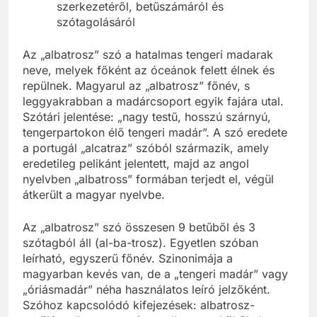
szerkezetéről, betűszámáról és
szótagolásáról
Az „albatrosz” szó a hatalmas tengeri madarak
neve, melyek főként az óceánok felett élnek és
repülnek. Magyarul az „albatrosz” főnév, s
leggyakrabban a madárcsoport egyik fajára utal.
Szótári jelentése: „nagy testű, hosszú szárnyú,
tengerpartokon élő tengeri madár”. A szó eredete
a portugál „alcatraz” szóból származik, amely
eredetileg pelikánt jelentett, majd az angol
nyelvben „albatross” formában terjedt el, végül
átkerült a magyar nyelvbe.
Az „albatrosz” szó összesen 9 betűből és 3
szótagból áll (al-ba-trosz). Egyetlen szóban
leírható, egyszerű főnév. Szinonimája a
magyarban kevés van, de a „tengeri madár” vagy
„óriásmadár” néha használatos leíró jelzőként.
Szóhoz kapcsolódó kifejezések: albatrosz-