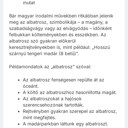
mutat
Bár magyar irodalmi művekben ritkábban jelenik
meg az albatrosz, szimbolikája – a magány, a
szabadságvágy vagy az elvágyódás – időnként
felbukkan költeményekben és esszékben. Az
albatrosz szó gyakran előkerül
keresztrejtvényekben is, mint például: „Hosszú
szárnyú tengeri madár (8 betű)”.
Példamondatok az „albatrosz” szóval:
Az albatrosz fenségesen repülte át az
óceánt.
A költő az albatroszhoz hasonlította magát.
Az albatroszokat a hajósok
szerencsehozónak tartották.
Rejtvényben gyakran szerepel az albatrosz,
mint megfejtés.
A madárparkban láttunk egy albatroszt.