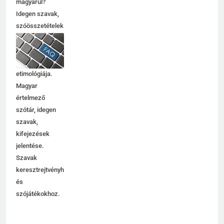
magyarul?
Idegen szavak,
szóösszetételek
jelentése,
magyarázata,
használata,
etimológiája.
Magyar
értelmező
szótár, idegen
szavak,
kifejezések
jelentése.
Szavak
keresztrejtvényhez
és
szójátékokhoz.