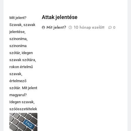
Attak jelentése
Mit jelent?
Szavak, szavak
Mit jelent?
10 hónap ezelőtt
0
jelentése,
szinoníma,
szinoníma
szótár, idegen
szavak szótára,
rokon értelmű
szavak,
5
értelmező
Célkitűzés jelentése
szótár. Mit jelent
C BETŰS SZAVAK JELENTÉSE
magyarul?
Idegen szavak,
szóösszetételek
6
jelentése,
magyarázata,
Centrális jelentése
használata,