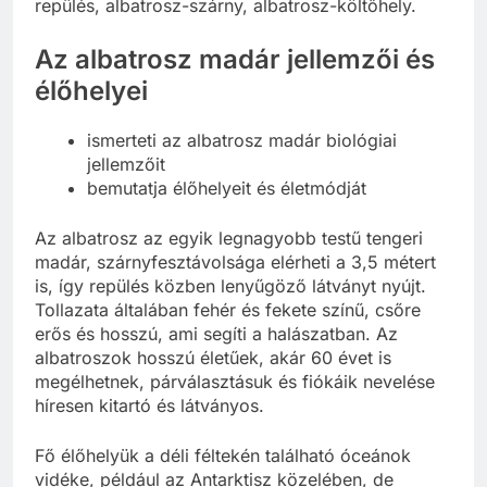
repülés, albatrosz-szárny, albatrosz-költőhely.
Az albatrosz madár jellemzői és
élőhelyei
ismerteti az albatrosz madár biológiai
jellemzőit
bemutatja élőhelyeit és életmódját
Az albatrosz az egyik legnagyobb testű tengeri
madár, szárnyfesztávolsága elérheti a 3,5 métert
is, így repülés közben lenyűgöző látványt nyújt.
Tollazata általában fehér és fekete színű, csőre
erős és hosszú, ami segíti a halászatban. Az
albatroszok hosszú életűek, akár 60 évet is
megélhetnek, párválasztásuk és fiókáik nevelése
híresen kitartó és látványos.
Fő élőhelyük a déli féltekén található óceánok
vidéke, például az Antarktisz közelében, de