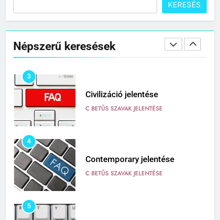
KERESÉS
2
Cingár jelentése
Népszerű keresések
C BETŰS SZAVAK JELENTÉSE
3
Civilizáció jelentése
C BETŰS SZAVAK JELENTÉSE
4
Contemporary jelentése
C BETŰS SZAVAK JELENTÉSE
5