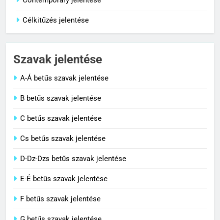
Célkitűzés jelentése
1
Cigánykerék jelentése
Szavak jelentése
C BETŰS SZAVAK JELENTÉSE
A-Á betűs szavak jelentése
2
B betűs szavak jelentése
Cingár jelentése
C betűs szavak jelentése
C BETŰS SZAVAK JELENTÉSE
Cs betűs szavak jelentése
3
D-Dz-Dzs betűs szavak jelentése
Civilizáció jelentése
E-É betűs szavak jelentése
C BETŰS SZAVAK JELENTÉSE
F betűs szavak jelentése
G betűs szavak jelentése
4