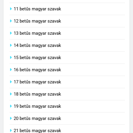
11 betűs magyar szavak
12 betűs magyar szavak
13 betűs magyar szavak
14 betűs magyar szavak
15 betűs magyar szavak
16 betűs magyar szavak
17 betűs magyar szavak
18 betűs magyar szavak
19 betűs magyar szavak
20 betűs magyar szavak
21 betűs magyar szavak