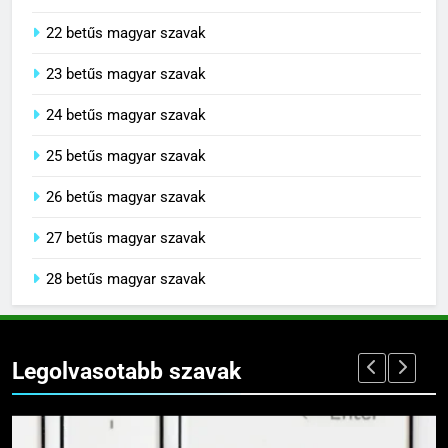
22 betűs magyar szavak
23 betűs magyar szavak
24 betűs magyar szavak
25 betűs magyar szavak
26 betűs magyar szavak
27 betűs magyar szavak
28 betűs magyar szavak
Legolvasotabb szavak