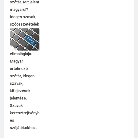
Célkitűzés jelentése
szótár. Mit jelent
C BETŰS SZAVAK JELENTÉSE
magyarul?
Idegen szavak,
szóösszetételek
6
jelentése,
magyarázata,
Centrális jelentése
használata,
C BETŰS SZAVAK JELENTÉSE
etimológiája.
Magyar
értelmező
7
szótár, idegen
Céltudatos jelentése
szavak,
C BETŰS SZAVAK JELENTÉSE
kifejezések
jelentése.
Szavak
8
keresztrejtvényhez
és
Centenárium jelentése
szójátékokhoz.
C BETŰS SZAVAK JELENTÉSE