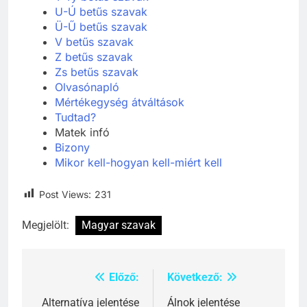
U-Ú betűs szavak
Ü-Ű betűs szavak
V betűs szavak
Z betűs szavak
Zs betűs szavak
Olvasónapló
Mértékegység átváltások
Tudtad?
Matek infó
Bizony
Mikor kell-hogyan kell-miért kell
Post Views:
231
Megjelölt:
Magyar szavak
Előző:
Következő:
Bejegyzés
navigáció
Alternatíva jelentése
Álnok jelentése