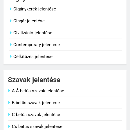
C BETŰS SZAVAK JELENTÉSE
Cigánykerék jelentése
Cingár jelentése
8
Centenárium jelentése
Civilizáció jelentése
C BETŰS SZAVAK JELENTÉSE
Contemporary jelentése
Célkitűzés jelentése
1
Cigánykerék jelentése
Szavak jelentése
C BETŰS SZAVAK JELENTÉSE
A-Á betűs szavak jelentése
2
B betűs szavak jelentése
Cingár jelentése
C betűs szavak jelentése
C BETŰS SZAVAK JELENTÉSE
Cs betűs szavak jelentése