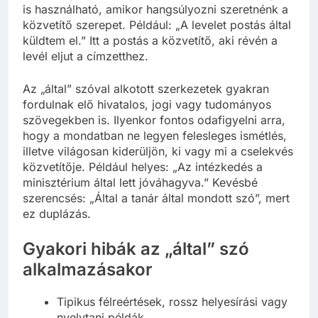
is használható, amikor hangsúlyozni szeretnénk a
közvetítő szerepet. Például: „A levelet postás által
küldtem el.” Itt a postás a közvetítő, aki révén a
levél eljut a címzetthez.
Az „által” szóval alkotott szerkezetek gyakran
fordulnak elő hivatalos, jogi vagy tudományos
szövegekben is. Ilyenkor fontos odafigyelni arra,
hogy a mondatban ne legyen felesleges ismétlés,
illetve világosan kiderüljön, ki vagy mi a cselekvés
közvetítője. Például helyes: „Az intézkedés a
minisztérium által lett jóváhagyva.” Kevésbé
szerencsés: „Által a tanár által mondott szó”, mert
ez duplázás.
Gyakori hibák az „által” szó
alkalmazásakor
Tipikus félreértések, rossz helyesírási vagy
nyelvtani példák