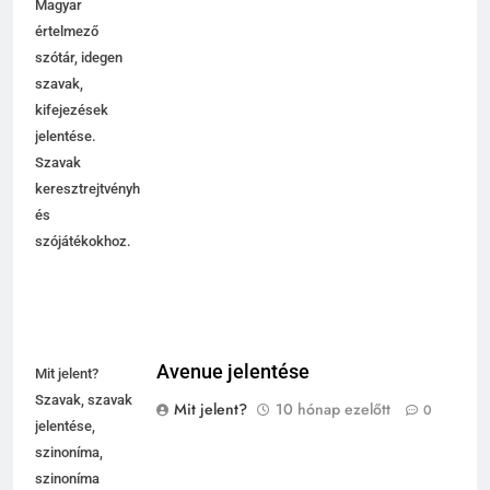
Magyar
értelmező
szótár, idegen
szavak,
kifejezések
jelentése.
Szavak
keresztrejtvényhez
és
szójátékokhoz.
Avenue jelentése
Mit jelent?
Szavak, szavak
Mit jelent?
10 hónap ezelőtt
0
jelentése,
szinoníma,
szinoníma