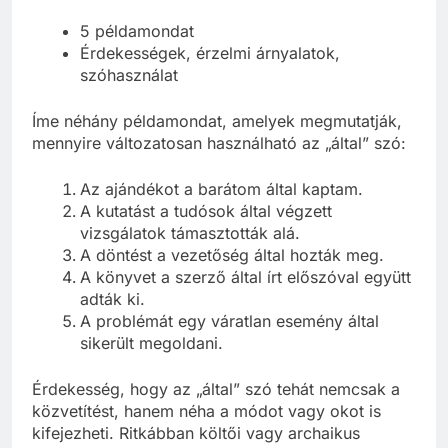
5 példamondat
Érdekességek, érzelmi árnyalatok,
szóhasználat
Íme néhány példamondat, amelyek megmutatják,
mennyire változatosan használható az „által” szó:
Az ajándékot a barátom által kaptam.
A kutatást a tudósok által végzett
vizsgálatok támasztották alá.
A döntést a vezetőség által hozták meg.
A könyvet a szerző által írt előszóval együtt
adták ki.
A problémát egy váratlan esemény által
sikerült megoldani.
Érdekesség, hogy az „által” szó tehát nemcsak a
közvetítést, hanem néha a módot vagy okot is
kifejezheti. Ritkábban költői vagy archaikus