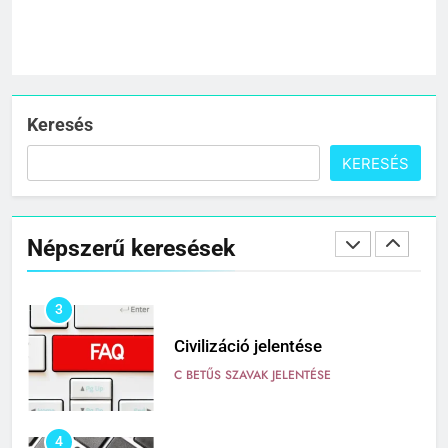
1
Cigánykerék jelentése
C BETŰS SZAVAK JELENTÉSE
Keresés
KERESÉS
2
Cingár jelentése
Népszerű keresések
C BETŰS SZAVAK JELENTÉSE
3
Civilizáció jelentése
C BETŰS SZAVAK JELENTÉSE
4