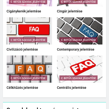
C BETŰS SZAVAK JELENTÉSE
C BETŰS SZAVAK JELENTÉSE
Cigánykerék jelentése
Cingár jelentése
C BETŰS SZAVAK JELENTÉSE
C BETŰS SZAVAK JELENTÉSE
Civilizáció jelentése
Contemporary jelentése
C BETŰS SZAVAK JELENTÉSE
C BETŰS SZAVAK JELENTÉSE
Célkitűzés jelentése
Centrális jelentése