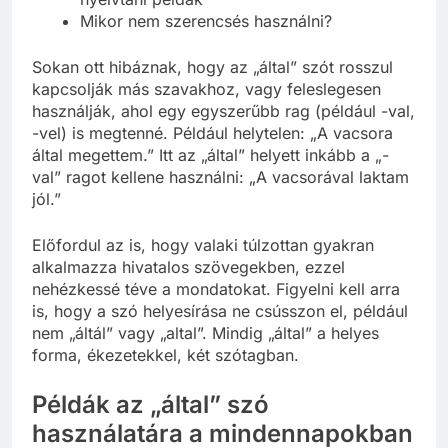
Mikor nem szerencsés használni?
Sokan ott hibáznak, hogy az „által” szót rosszul
kapcsolják más szavakhoz, vagy feleslegesen
használják, ahol egy egyszerűbb rag (például -val,
-vel) is megtenné. Például helytelen: „A vacsora
által megettem.” Itt az „által” helyett inkább a „-
val” ragot kellene használni: „A vacsorával laktam
jól.”
Előfordul az is, hogy valaki túlzottan gyakran
alkalmazza hivatalos szövegekben, ezzel
nehézkessé téve a mondatokat. Figyelni kell arra
is, hogy a szó helyesírása ne csússzon el, például
nem „áltál” vagy „altal”. Mindig „által” a helyes
forma, ékezetekkel, két szótagban.
Példák az „által” szó
használatára a mindennapokban