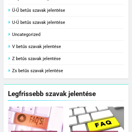
Ü-Ű betűs szavak jelentése
U-Ú betűs szavak jelentése
Uncategorized
V betűs szavak jelentése
Z betűs szavak jelentése
Zs betűs szavak jelentése
Legfrissebb szavak jelentése