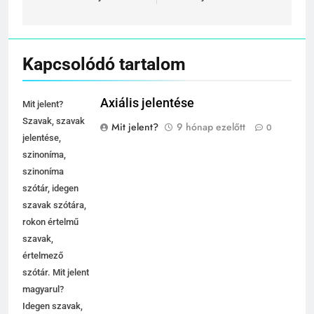
Kapcsolódó tartalom
Axiális jelentése
Mit jelent?
Szavak, szavak
Mit jelent?
9 hónap ezelőtt
0
jelentése,
szinoníma,
szinoníma
szótár, idegen
szavak szótára,
rokon értelmű
szavak,
értelmező
szótár. Mit jelent
magyarul?
Idegen szavak,