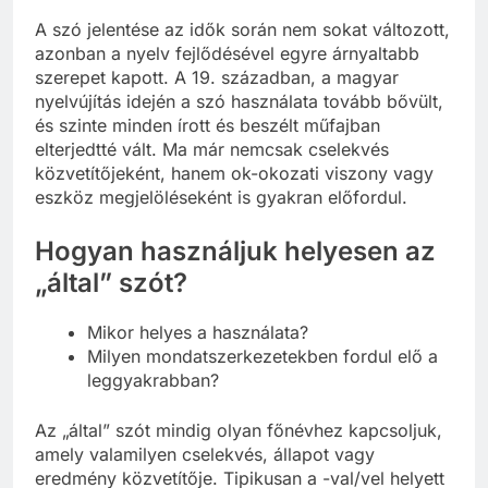
A szó jelentése az idők során nem sokat változott,
azonban a nyelv fejlődésével egyre árnyaltabb
szerepet kapott. A 19. században, a magyar
nyelvújítás idején a szó használata tovább bővült,
és szinte minden írott és beszélt műfajban
elterjedtté vált. Ma már nemcsak cselekvés
közvetítőjeként, hanem ok-okozati viszony vagy
eszköz megjelöléseként is gyakran előfordul.
Hogyan használjuk helyesen az
„által” szót?
Mikor helyes a használata?
Milyen mondatszerkezetekben fordul elő a
leggyakrabban?
Az „által” szót mindig olyan főnévhez kapcsoljuk,
amely valamilyen cselekvés, állapot vagy
eredmény közvetítője. Tipikusan a -val/vel helyett