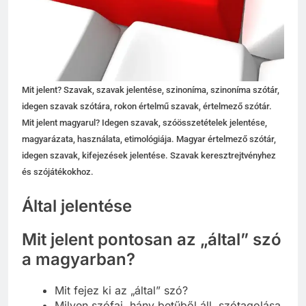
Mit jelent? Szavak, szavak jelentése, szinoníma, szinoníma szótár,
idegen szavak szótára, rokon értelmű szavak, értelmező szótár.
Mit jelent magyarul? Idegen szavak, szóösszetételek jelentése,
magyarázata, használata, etimológiája. Magyar értelmező szótár,
idegen szavak, kifejezések jelentése. Szavak keresztrejtvényhez
és szójátékokhoz.
Által jelentése
Mit jelent pontosan az „által” szó
a magyarban?
Mit fejez ki az „által” szó?
Milyen szófaj, hány betűből áll, szótagolása