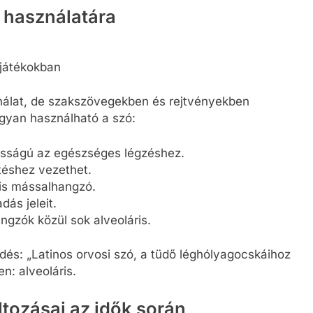
s használatára
ójátékokban
nálat, de szakszövegekben és rejtvényekben
gyan használható a szó:
tosságú az egészséges légzéshez.
téshez vezethet.
ris mássalhangzó.
dás jeleit.
gzók közül sok alveoláris.
rdés: „Latinos orvosi szó, a tüdő léghólyagocskáihoz
n: alveoláris.
ltozásai az idők során