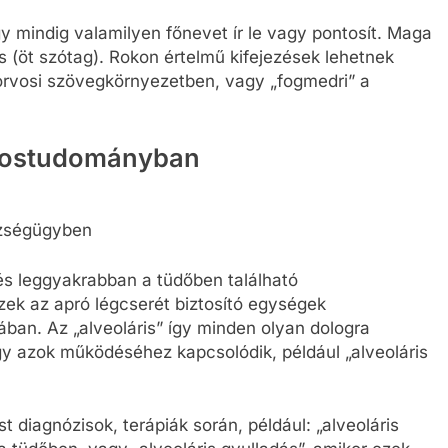
így mindig valamilyen főnevet ír le vagy pontosít. Maga
is (öt szótag). Rokon értelmű kifejezések lehetnek
 orvosi szövegkörnyezetben, vagy „fogmedri” a
orvostudományban
szségügyben
és leggyakrabban a tüdőben található
zek az apró légcserét biztosító egységek
ában. Az „alveoláris” így minden olyan dologra
y azok működéséhez kapcsolódik, például „alveoláris
t diagnózisok, terápiák során, például: „alveoláris