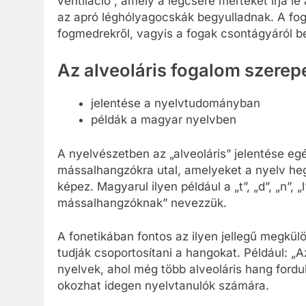
ventiláció”, amely a légcsere mértékét írja le
az apró léghólyagocskák begyulladnak. A fogá
fogmedrekről, vagyis a fogak csontágyáról be
Az alveoláris fogalom szerep
jelentése a nyelvtudományban
példák a magyar nyelvben
A nyelvészetben az „alveoláris” jelentése e
mássalhangzókra utal, amelyeket a nyelv heg
képez. Magyarul ilyen például a „t”, „d”, „n”, 
mássalhangzóknak” nevezzük.
A fonetikában fontos az ilyen jellegű megkü
tudják csoportosítani a hangokat. Például: „Az
nyelvek, ahol még több alveoláris hang fordu
okozhat idegen nyelvtanulók számára.