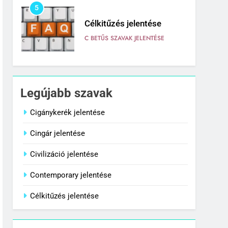
5
Célkitűzés jelentése
C BETŰS SZAVAK JELENTÉSE
6
Centrális jelentése
Legújabb szavak
C BETŰS SZAVAK JELENTÉSE
Cigánykerék jelentése
7
Cingár jelentése
Céltudatos jelentése
C BETŰS SZAVAK JELENTÉSE
Civilizáció jelentése
Contemporary jelentése
8
Célkitűzés jelentése
Centenárium jelentése
C BETŰS SZAVAK JELENTÉSE