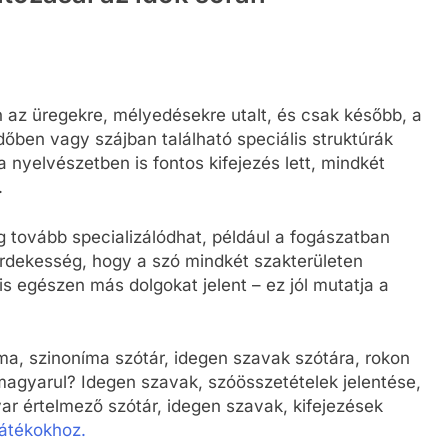
en az üregekre, mélyedésekre utalt, és csak később, a
őben vagy szájban található speciális struktúrák
yelvészetben is fontos kifejezés lett, mindkét
.
g tovább specializálódhat, például a fogászatban
 Érdekesség, hogy a szó mindkét szakterületen
gis egészen más dolgokat jelent – ez jól mutatja a
íma, szinoníma szótár, idegen szavak szótára, rokon
 magyarul? Idegen szavak, szóösszetételek jelentése,
ar értelmező szótár, idegen szavak, kifejezések
játékokhoz.