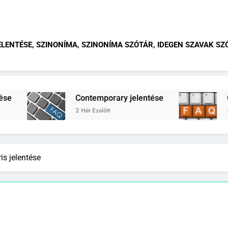
ELENTÉSE, SZINONÍMA, SZINONÍMA SZÓTÁR, IDEGEN SZAVAK S
Contemporary jelentése
Célkitűzés je
2 Hét Ezelőtt
2 Hét Ezelőtt
is jelentése