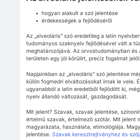
hogyan alakult a szó jelentése
érdekességek a fejlődéséről
Az „alveoláris” szó eredetileg a latin nyelvb
tudományos szaknyelv fejlődésével vált a tüd
meghatározójává. Az orvostudományban és a n
területen egy jól körülírt, precíz fogalmat jelöl
Napjainkban az „alveoláris” szó jelentése mé
külön fogmedri elváltozásokat írnak le vele.
ugyanabból a latin eredetből fejlődött ki, mé
nyelv állandó változását, gazdagodását.
Mit jelent? Szavak, szavak jelentése, szinon
értelmű szavak, értelmező szótár. Mit jelent
magyarázata, használata, etimológiája. Magy
jelentése.
Szavak keresztrejtvényhez és szó