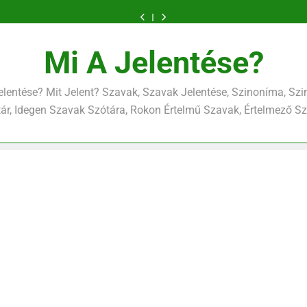
Contemporary
Cigánykerék
Cingár
Civilizáció
Contemporary
Cigánykerék
Cingár
jelentése
jelentése
jelentése
jelentése
jelentése
jelentése
jelentése
Civilizáció
Contemporary
jelentése
jelentése
Mi A Jelentése?
elentése? Mit Jelent? Szavak, Szavak Jelentése, Szinoníma, Sz
ár, Idegen Szavak Szótára, Rokon Értelmű Szavak, Értelmező Sz