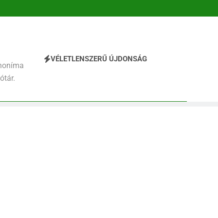
VÉLETLENSZERŰ ÚJDONSÁG
inoníma
ótár.
5