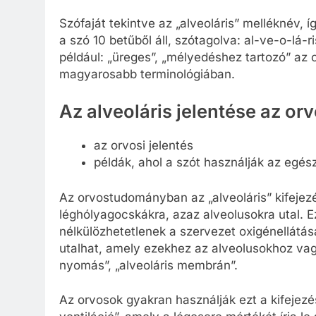
Szófaját tekintve az „alveoláris” melléknév, 
a szó 10 betűből áll, szótagolva: al-ve-o-lá-r
például: „üreges”, „mélyedéshez tartozó” az
magyarosabb terminológiában.
Az alveoláris jelentése az 
az orvosi jelentés
példák, ahol a szót használják az egé
Az orvostudományban az „alveoláris” kifejez
léghólyagocskákra, azaz alveolusokra utal. E
nélkülözhetetlenek a szervezet oxigénellátás
utalhat, amely ezekhez az alveolusokhoz vag
nyomás”, „alveoláris membrán”.
Az orvosok gyakran használják ezt a kifejezés