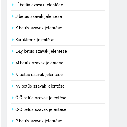
I-Í betűs szavak jelentése
5
J betűs szavak jelentése
Célkitűzés jelentése
C BETŰS SZAVAK JELENTÉSE
K betűs szavak jelentése
Karakterek jelentése
6
Centrális jelentése
L-Ly betűs szavak jelentése
C BETŰS SZAVAK JELENTÉSE
M betűs szavak jelentése
7
N betűs szavak jelentése
Céltudatos jelentése
Ny betűs szavak jelentése
C BETŰS SZAVAK JELENTÉSE
Ö-Ő betűs szavak jelentése
8
O-Ó betűs szavak jelentése
Centenárium jelentése
P betűs szavak jelentése
C BETŰS SZAVAK JELENTÉSE