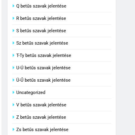
Q betűs szavak jelentése
R betűs szavak jelentése
S betűs szavak jelentése
Sz betűs szavak jelentése
T-Ty betűs szavak jelentése
U-Ú betűs szavak jelentése
Ü-Ű betűs szavak jelentése
Uncategorized
V betűs szavak jelentése
Z betűs szavak jelentése
Zs betűs szavak jelentése