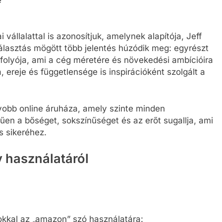
vállalattal is azonosítjuk, amelynek alapítója, Jeff
álasztás mögött több jelentés húzódik meg: egyrészt
folyója, ami a cég méretére és növekedési ambícióira
 ereje és függetlensége is inspirációként szolgált a
obb online áruháza, amely szinte minden
űen a bőséget, sokszínűséget és az erőt sugallja, ami
s sikeréhez.
 használatáról
kkal az „amazon” szó használatára: