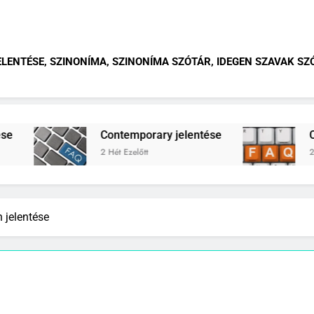
ELENTÉSE, SZINONÍMA, SZINONÍMA SZÓTÁR, IDEGEN SZAVAK S
Contemporary jelentése
Célkitűzés jel
2 Hét Ezelőtt
2 Hét Ezelőtt
jelentése