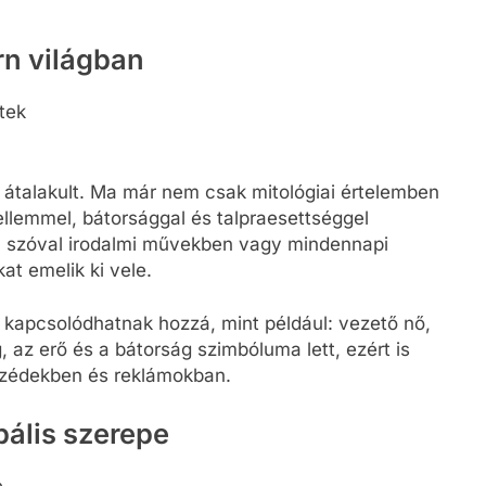
n világban
etek
 átalakult. Ma már nem csak mitológiai értelemben
jellemmel, bátorsággal és talpraesettséggel
 a szóval irodalmi művekben vagy mindennapi
at emelik ki vele.
kapcsolódhatnak hozzá, mint például: vezető nő,
, az erő és a bátorság szimbóluma lett, ezért is
eszédekben és reklámokban.
ális szerepe
e