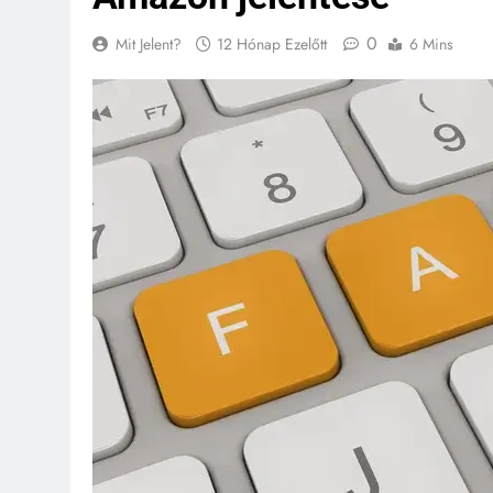
0
Mit Jelent?
12 Hónap Ezelőtt
6 Mins