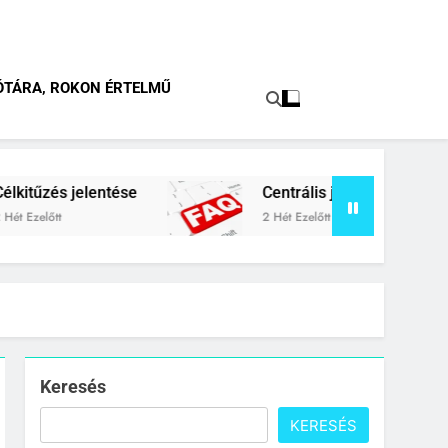
Célkitűzés jelentése
C BETŰS SZAVAK JELENTÉSE
ZÓTÁRA, ROKON ÉRTELMŰ
6
Centrális jelentése
C BETŰS SZAVAK JELENTÉSE
entése
Centrális jelentése
Cél
2 Hét Ezelőtt
3 Hé
7
Céltudatos jelentése
C BETŰS SZAVAK JELENTÉSE
8
Centenárium jelentése
Keresés
C BETŰS SZAVAK JELENTÉSE
KERESÉS