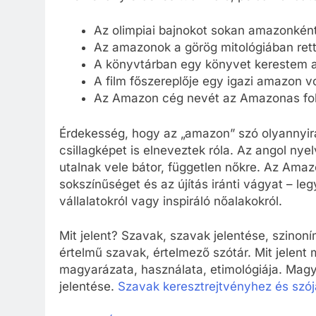
Az olimpiai bajnokot sokan amazonként
Az amazonok a görög mitológiában rett
A könyvtárban egy könyvet kerestem 
A film főszereplője egy igazi amazon vo
Az Amazon cég nevét az Amazonas folyó
Érdekesség, hogy az „amazon” szó olyannyira
csillagképet is elneveztek róla. Az angol ny
utalnak vele bátor, független nőkre. Az Amaz
sokszínűséget és az újítás iránti vágyat – le
vállalatokról vagy inspiráló nőalakokról.
Mit jelent? Szavak, szavak jelentése, szinon
értelmű szavak, értelmező szótár. Mit jelent
magyarázata, használata, etimológiája. Magy
jelentése.
Szavak keresztrejtvényhez és szó