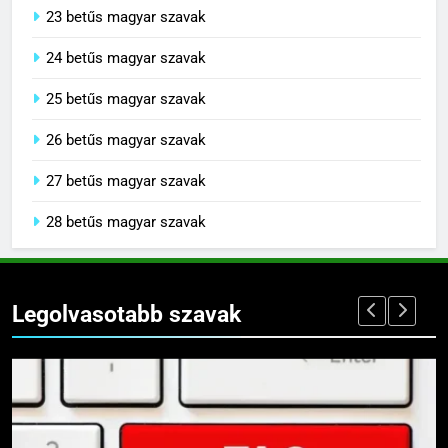
23 betűs magyar szavak
24 betűs magyar szavak
25 betűs magyar szavak
26 betűs magyar szavak
27 betűs magyar szavak
28 betűs magyar szavak
Legolvasotabb szavak