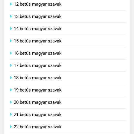
12 betűs magyar szavak
13 betűs magyar szavak
14 betűs magyar szavak
15 betűs magyar szavak
16 betűs magyar szavak
17 betűs magyar szavak
18 betűs magyar szavak
19 betűs magyar szavak
20 betűs magyar szavak
21 betűs magyar szavak
22 betűs magyar szavak