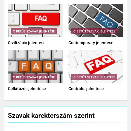
C BETŰS SZAVAK JELENTÉSE
C BETŰS SZAVAK JELENTÉSE
Civilizáció jelentése
Contemporary jelentése
C BETŰS SZAVAK JELENTÉSE
C BETŰS SZAVAK JELENTÉSE
Célkitűzés jelentése
Centrális jelentése
Szavak karekterszám szerint