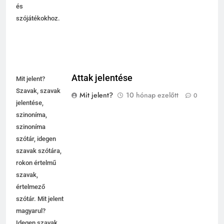
és
szójátékokhoz.
Attak jelentése
Mit jelent?
Szavak, szavak
Mit jelent?
10 hónap ezelőtt
0
jelentése,
szinoníma,
szinoníma
szótár, idegen
szavak szótára,
rokon értelmű
szavak,
5
értelmező
Célkitűzés jelentése
szótár. Mit jelent
C BETŰS SZAVAK JELENTÉSE
magyarul?
Idegen szavak,