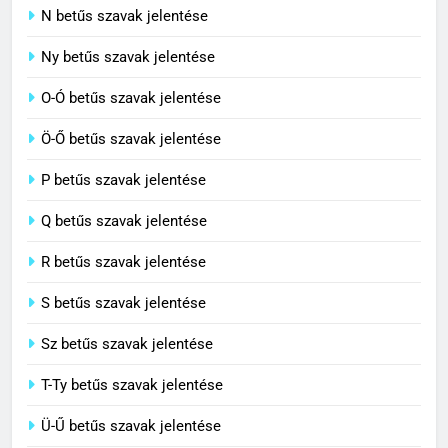
N betűs szavak jelentése
7
Ny betűs szavak jelentése
Céltudatos jelentése
O-Ó betűs szavak jelentése
C BETŰS SZAVAK JELENTÉSE
Ö-Ő betűs szavak jelentése
8
P betűs szavak jelentése
Centenárium jelentése
Q betűs szavak jelentése
C BETŰS SZAVAK JELENTÉSE
R betűs szavak jelentése
S betűs szavak jelentése
Sz betűs szavak jelentése
T-Ty betűs szavak jelentése
Ü-Ű betűs szavak jelentése