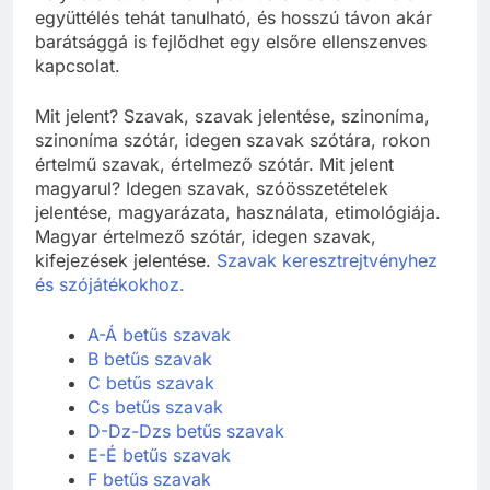
együttélés tehát tanulható, és hosszú távon akár
barátsággá is fejlődhet egy elsőre ellenszenves
kapcsolat.
Mit jelent? Szavak, szavak jelentése, szinoníma,
szinoníma szótár, idegen szavak szótára, rokon
értelmű szavak, értelmező szótár. Mit jelent
magyarul? Idegen szavak, szóösszetételek
jelentése, magyarázata, használata, etimológiája.
Magyar értelmező szótár, idegen szavak,
kifejezések jelentése.
Szavak keresztrejtvényhez
és szójátékokhoz.
A-Á betűs szavak
B betűs szavak
C betűs szavak
Cs betűs szavak
D-Dz-Dzs betűs szavak
E-É betűs szavak
F betűs szavak