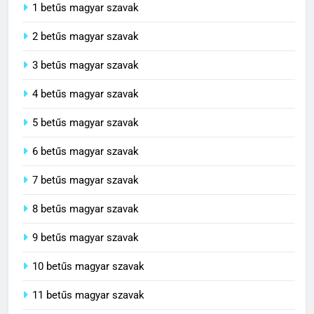
1 betűs magyar szavak
2 betűs magyar szavak
3 betűs magyar szavak
4 betűs magyar szavak
5 betűs magyar szavak
6 betűs magyar szavak
7 betűs magyar szavak
8 betűs magyar szavak
9 betűs magyar szavak
10 betűs magyar szavak
11 betűs magyar szavak