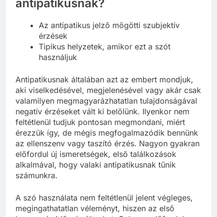
antipatikusnak?
Az antipatikus jelző mögötti szubjektív
érzések
Tipikus helyzetek, amikor ezt a szót
használjuk
Antipatikusnak általában azt az embert mondjuk,
aki viselkedésével, megjelenésével vagy akár csak
valamilyen megmagyarázhatatlan tulajdonságával
negatív érzéseket vált ki belőlünk. Ilyenkor nem
feltétlenül tudjuk pontosan megmondani, miért
érezzük így, de mégis megfogalmazódik bennünk
az ellenszenv vagy taszító érzés. Nagyon gyakran
előfordul új ismeretségek, első találkozások
alkalmával, hogy valaki antipatikusnak tűnik
számunkra.
A szó használata nem feltétlenül jelent végleges,
megingathatatlan véleményt, hiszen az első