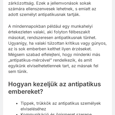
zárkózottság. Ezek a jellemvonások sokak
számára ellenszenvesek lehetnek, s emiatt az
adott személyt antipatikusnak tartják.
A mindennapokban például egy munkahelyi
értekezleten valaki, aki folyton félbeszakít
másokat, rendszeresen antipatikusnak tűnhet.
Ugyanígy, ha valaki túlzottan kritikus vagy gúnyos,
az is sok emberben kelthet ilyen érzéseket.
Mégsem szabad elfelejteni, hogy mindenki más
„antipatikus-mércével” rendelkezik, és amit
egyikünk elviselhetetlennek tart, az másnak fel
sem tűnik.
Hogyan kezeljük az antipatikus
embereket?
Tippek, trükkök az antipatikus személyek
elviseléséhez
Kommunikáció és önismeret szerepe