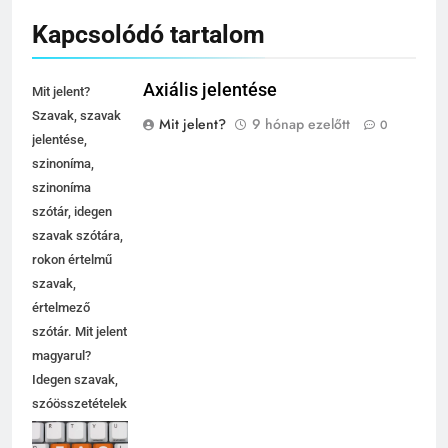
Kapcsolódó tartalom
Axiális jelentése
Mit jelent?
Szavak, szavak
Mit jelent?
9 hónap ezelőtt
0
jelentése,
szinoníma,
szinoníma
szótár, idegen
szavak szótára,
rokon értelmű
szavak,
értelmező
szótár. Mit jelent
magyarul?
Idegen szavak,
szóösszetételek
jelentése,