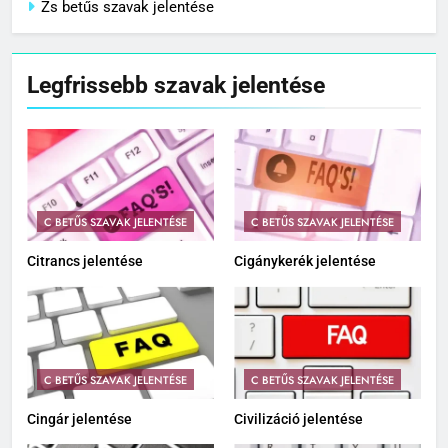
Zs betűs szavak jelentése
Legfrissebb szavak jelentése
C BETŰS SZAVAK JELENTÉSE
C BETŰS SZAVAK JELENTÉSE
Citrancs jelentése
Cigánykerék jelentése
C BETŰS SZAVAK JELENTÉSE
C BETŰS SZAVAK JELENTÉSE
Cingár jelentése
Civilizáció jelentése