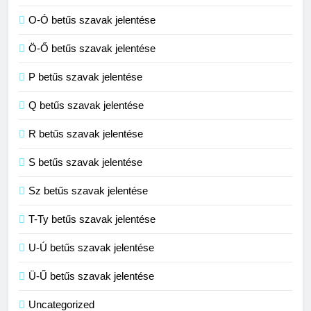
Céltudatos jelentése
O-Ó betűs szavak jelentése
C BETŰS SZAVAK JELENTÉSE
Ö-Ő betűs szavak jelentése
8
P betűs szavak jelentése
Centenárium jelentése
Q betűs szavak jelentése
C BETŰS SZAVAK JELENTÉSE
R betűs szavak jelentése
S betűs szavak jelentése
Sz betűs szavak jelentése
T-Ty betűs szavak jelentése
U-Ú betűs szavak jelentése
Ü-Ű betűs szavak jelentése
Uncategorized