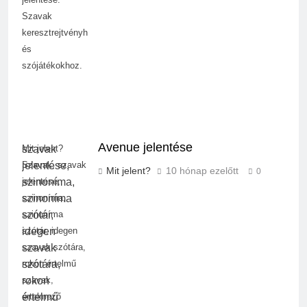
Szavak
keresztrejtvényhez
és
szójátékokhoz.
Avenue jelentése
Mit jelent?
Szavak, szavak
Mit jelent?
10 hónap ezelőtt
0
jelentése,
szinoníma,
szinoníma
szótár, idegen
szavak szótára,
rokon értelmű
szavak,
értelmező