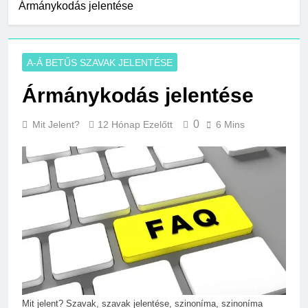
Ármánykodás jelentése
A-Á BETŰS SZAVAK JELENTÉSE
Ármánykodás jelentése
0
Mit Jelent?
12 Hónap Ezelőtt
6 Mins
Mit jelent? Szavak, szavak jelentése, szinoníma, szinoníma