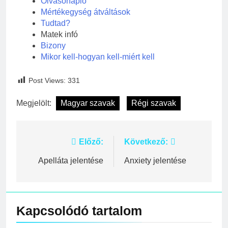
Olvasónapló
Mértékegység átváltások
Tudtad?
Matek infó
Bizony
Mikor kell-hogyan kell-miért kell
Post Views:
331
Megjelölt:
Magyar szavak
Régi szavak
Bejegyzés
Előző:
Következő:
navigáció
Apelláta jelentése
Anxiety jelentése
Kapcsolódó tartalom