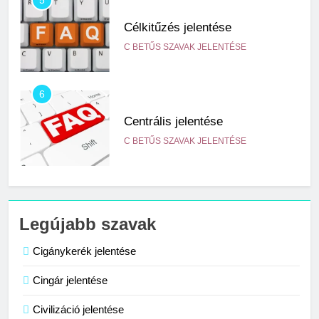
5
Célkitűzés jelentése
C BETŰS SZAVAK JELENTÉSE
6
Centrális jelentése
C BETŰS SZAVAK JELENTÉSE
7
Céltudatos jelentése
Legújabb szavak
C BETŰS SZAVAK JELENTÉSE
Cigánykerék jelentése
Cingár jelentése
8
Centenárium jelentése
Civilizáció jelentése