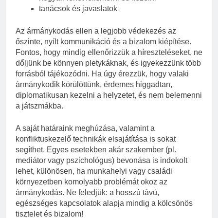
tanácsok és javaslatok
Az ármánykodás ellen a legjobb védekezés az
őszinte, nyílt kommunikáció és a bizalom kiépítése.
Fontos, hogy mindig ellenőrizzük a híreszteléseket, ne
dőljünk be könnyen pletykáknak, és igyekezzünk több
forrásból tájékozódni. Ha úgy érezzük, hogy valaki
ármánykodik körülöttünk, érdemes higgadtan,
diplomatikusan kezelni a helyzetet, és nem belemenni
a játszmákba.
A saját határaink meghúzása, valamint a
konfliktuskezelő technikák elsajátítása is sokat
segíthet. Egyes esetekben akár szakember (pl.
mediátor vagy pszichológus) bevonása is indokolt
lehet, különösen, ha munkahelyi vagy családi
környezetben komolyabb problémát okoz az
ármánykodás. Ne feledjük: a hosszú távú,
egészséges kapcsolatok alapja mindig a kölcsönös
tisztelet és bizalom!