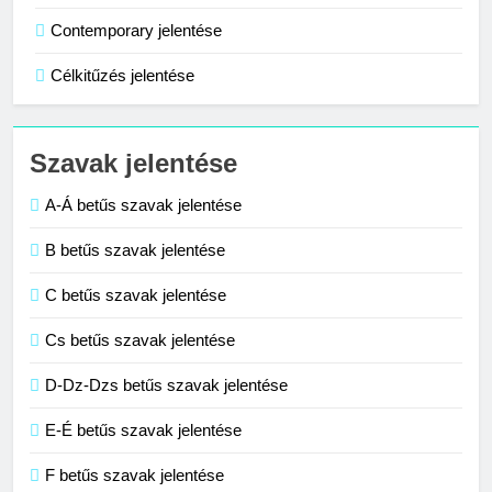
C BETŰS SZAVAK JELENTÉSE
Contemporary jelentése
Célkitűzés jelentése
1
Cigánykerék jelentése
Szavak jelentése
C BETŰS SZAVAK JELENTÉSE
A-Á betűs szavak jelentése
2
B betűs szavak jelentése
Cingár jelentése
C betűs szavak jelentése
C BETŰS SZAVAK JELENTÉSE
Cs betűs szavak jelentése
3
D-Dz-Dzs betűs szavak jelentése
Civilizáció jelentése
E-É betűs szavak jelentése
C BETŰS SZAVAK JELENTÉSE
F betűs szavak jelentése