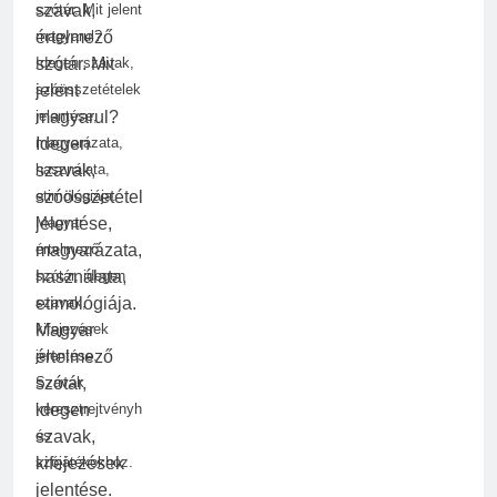
szótár. Mit jelent
magyarul?
Idegen szavak,
szóösszetételek
jelentése,
magyarázata,
használata,
etimológiája.
Magyar
értelmező
szótár, idegen
szavak,
kifejezések
jelentése.
Szavak
keresztrejtvényhez
és
szójátékokhoz.