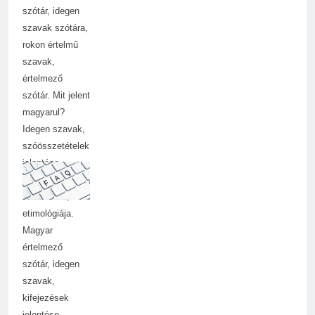
szótár, idegen
szavak szótára,
rokon értelmű
szavak,
értelmező
szótár. Mit jelent
magyarul?
Idegen szavak,
szóösszetételek
jelentése,
magyarázata,
használata,
etimológiája.
Magyar
értelmező
szótár, idegen
szavak,
kifejezések
jelentése.