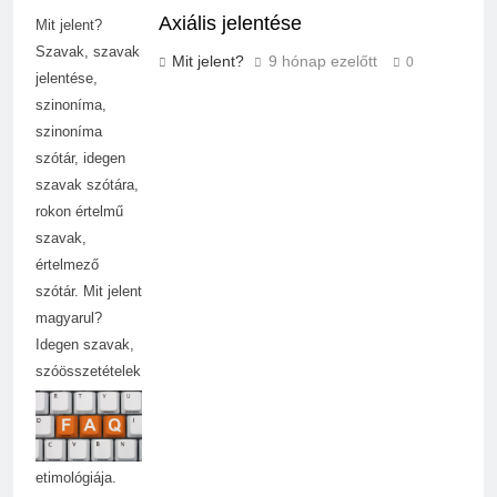
Axiális jelentése
Mit jelent?
Szavak, szavak
Mit jelent?
9 hónap ezelőtt
0
jelentése,
szinoníma,
szinoníma
szótár, idegen
szavak szótára,
rokon értelmű
szavak,
értelmező
szótár. Mit jelent
magyarul?
Idegen szavak,
szóösszetételek
jelentése,
magyarázata,
használata,
etimológiája.