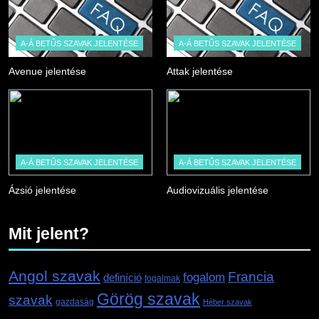
A-Á BETŰS SZAVAK JELENTÉSE
A-Á BETŰS SZAVAK JELENTÉSE
Avenue jelentése
Attak jelentése
A-Á BETŰS SZAVAK JELENTÉSE
A-Á BETŰS SZAVAK JELENTÉSE
Ázsió jelentése
Audiovizuális jelentése
Mit jelent?
Angol szavak
Francia
fogalom
definíció
fogalmak
Görög szavak
szavak
gazdaság
Héber szavak