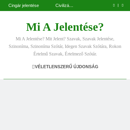
Contemporary
Cigánykerék
Ugrás
jelentése
jelentése
Cingár jelentése
Civilizáció
a
jelentése
Contemporary
jelentése
tartalomra
Mi A Jelentése?
Mi A Jelentése? Mit Jelent? Szavak, Szavak Jelentése,
Szinoníma, Szinoníma Szótár, Idegen Szavak Szótára, Rokon
Értelmű Szavak, Értelmező Szótár.
VÉLETLENSZERŰ ÚJDONSÁG