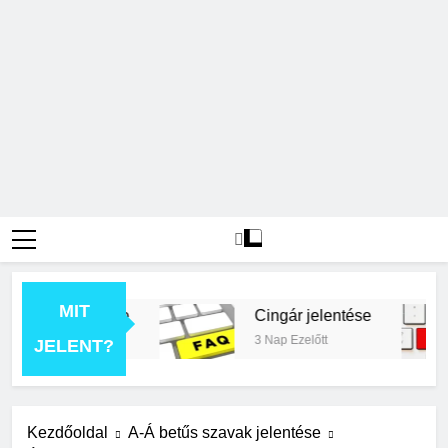
MIT
ék jelentése
Cingár jelentése
t
3 Nap Ezelőtt
JELENT?
Kezdőoldal
A-Á betűs szavak jelentése