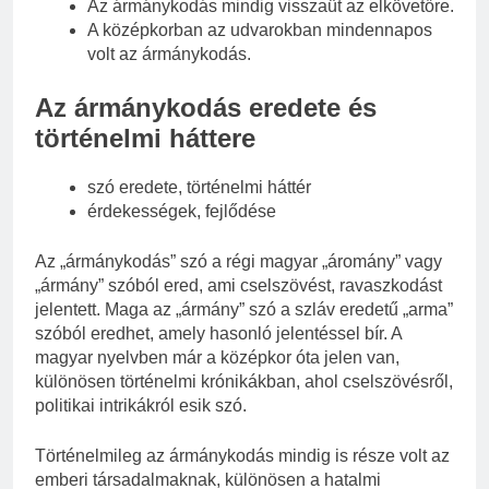
Az ármánykodás mindig visszaüt az elkövetőre.
A középkorban az udvarokban mindennapos
volt az ármánykodás.
Az ármánykodás eredete és
történelmi háttere
szó eredete, történelmi háttér
érdekességek, fejlődése
Az „ármánykodás” szó a régi magyar „áromány” vagy
„ármány” szóból ered, ami cselszövést, ravaszkodást
jelentett. Maga az „ármány” szó a szláv eredetű „arma”
szóból eredhet, amely hasonló jelentéssel bír. A
magyar nyelvben már a középkor óta jelen van,
különösen történelmi krónikákban, ahol cselszövésről,
politikai intrikákról esik szó.
Történelmileg az ármánykodás mindig is része volt az
emberi társadalmaknak, különösen a hatalmi