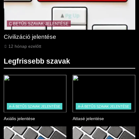
C BETŰS SZAVAK JELENTÉSE
Civilizáció jelentése
C
12 hónap ezelőtt
Legfrissebb szavak
A-Á BETŰS SZAVAK JELENTÉSE
A-Á BETŰS SZAVAK JELENTÉSE
Axiális jelentése
Attasé jelentése