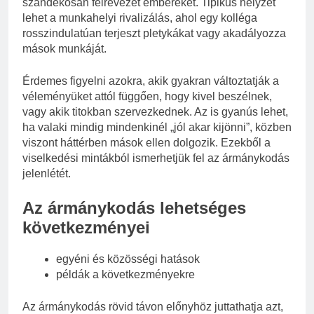
szándékosan félrevezet embereket. Tipikus helyzet
lehet a munkahelyi rivalizálás, ahol egy kolléga
rosszindulatúan terjeszt pletykákat vagy akadályozza
mások munkáját.
Érdemes figyelni azokra, akik gyakran változtatják a
véleményüket attól függően, hogy kivel beszélnek,
vagy akik titokban szervezkednek. Az is gyanús lehet,
ha valaki mindig mindenkinél „jól akar kijönni”, közben
viszont háttérben mások ellen dolgozik. Ezekből a
viselkedési mintákból ismerhetjük fel az ármánykodás
jelenlétét.
Az ármánykodás lehetséges
következményei
egyéni és közösségi hatások
példák a következményekre
Az ármánykodás rövid távon előnyhöz juttathatja azt,