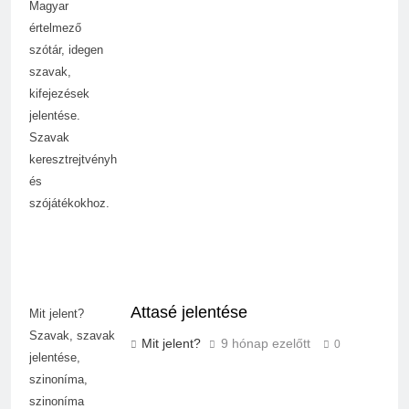
Magyar
értelmező
szótár, idegen
szavak,
kifejezések
jelentése.
Szavak
keresztrejtvényhez
és
szójátékokhoz.
Attasé jelentése
Mit jelent?
Szavak, szavak
Mit jelent?
9 hónap ezelőtt
0
jelentése,
szinoníma,
szinoníma