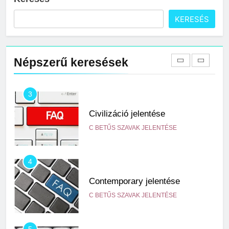
KERESÉS
2
Cingár jelentése
Népszerű keresések
C BETŰS SZAVAK JELENTÉSE
3
Civilizáció jelentése
C BETŰS SZAVAK JELENTÉSE
4
Contemporary jelentése
C BETŰS SZAVAK JELENTÉSE