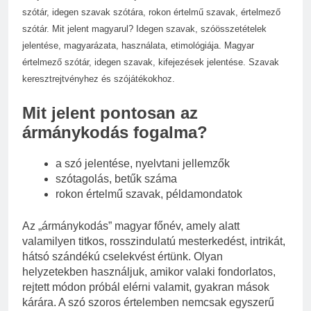
szótár, idegen szavak szótára, rokon értelmű szavak, értelmező
szótár. Mit jelent magyarul? Idegen szavak, szóösszetételek
jelentése, magyarázata, használata, etimológiája. Magyar
értelmező szótár, idegen szavak, kifejezések jelentése. Szavak
keresztrejtvényhez és szójátékokhoz.
Mit jelent pontosan az
ármánykodás fogalma?
a szó jelentése, nyelvtani jellemzők
szótagolás, betűk száma
rokon értelmű szavak, példamondatok
Az „ármánykodás” magyar főnév, amely alatt
valamilyen titkos, rosszindulatú mesterkedést, intrikát,
hátsó szándékú cselekvést értünk. Olyan
helyzetekben használjuk, amikor valaki fondorlatos,
rejtett módon próbál elérni valamit, gyakran mások
kárára. A szó szoros értelemben nemcsak egyszerű