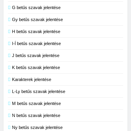
G betűs szavak jelentése
4
Contemporary jelentése
Gy betűs szavak jelentése
C BETŰS SZAVAK JELENTÉSE
H betűs szavak jelentése
I-Í betűs szavak jelentése
5
J betűs szavak jelentése
Célkitűzés jelentése
C BETŰS SZAVAK JELENTÉSE
K betűs szavak jelentése
Karakterek jelentése
6
L-Ly betűs szavak jelentése
Centrális jelentése
M betűs szavak jelentése
C BETŰS SZAVAK JELENTÉSE
N betűs szavak jelentése
7
Ny betűs szavak jelentése