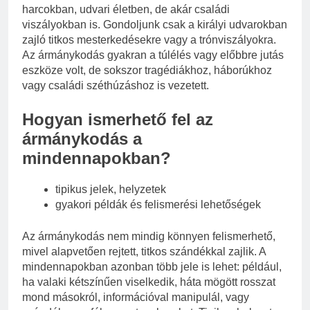
harcokban, udvari életben, de akár családi
viszályokban is. Gondoljunk csak a királyi udvarokban
zajló titkos mesterkedésekre vagy a trónviszályokra.
Az ármánykodás gyakran a túlélés vagy előbbre jutás
eszköze volt, de sokszor tragédiákhoz, háborúkhoz
vagy családi széthúzáshoz is vezetett.
Hogyan ismerhető fel az
ármánykodás a
mindennapokban?
tipikus jelek, helyzetek
gyakori példák és felismerési lehetőségek
Az ármánykodás nem mindig könnyen felismerhető,
mivel alapvetően rejtett, titkos szándékkal zajlik. A
mindennapokban azonban több jele is lehet: például,
ha valaki kétszínűen viselkedik, háta mögött rosszat
mond másokról, információval manipulál, vagy