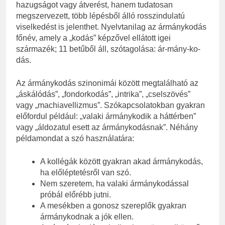
hazugságot vagy átverést, hanem tudatosan
megszervezett, több lépésből álló rosszindulatú
viselkedést is jelenthet. Nyelvtanilag az ármánykodás
főnév, amely a „kodás” képzővel ellátott igei
származék; 11 betűből áll, szótagolása: ár-mány-ko-
dás.
Az ármánykodás szinonimái között megtalálható az
„áskálódás”, „fondorkodás”, „intrika”, „cselszövés”
vagy „machiavellizmus”. Szókapcsolatokban gyakran
előfordul például: „valaki ármánykodik a háttérben”
vagy „áldozatul esett az ármánykodásnak”. Néhány
példamondat a szó használatára:
A kollégák között gyakran akad ármánykodás,
ha előléptetésről van szó.
Nem szeretem, ha valaki ármánykodással
próbál előrébb jutni.
A mesékben a gonosz szereplők gyakran
ármánykodnak a jók ellen.