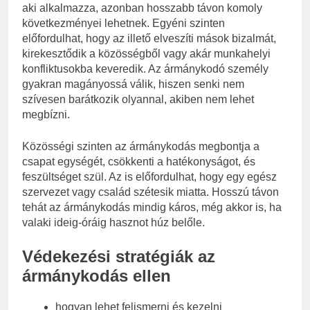
aki alkalmazza, azonban hosszabb távon komoly
következményei lehetnek. Egyéni szinten
előfordulhat, hogy az illető elveszíti mások bizalmát,
kirekesztődik a közösségből vagy akár munkahelyi
konfliktusokba keveredik. Az ármánykodó személy
gyakran magányossá válik, hiszen senki nem
szívesen barátkozik olyannal, akiben nem lehet
megbízni.
Közösségi szinten az ármánykodás megbontja a
csapat egységét, csökkenti a hatékonyságot, és
feszültséget szül. Az is előfordulhat, hogy egy egész
szervezet vagy család szétesik miatta. Hosszú távon
tehát az ármánykodás mindig káros, még akkor is, ha
valaki ideig-óráig hasznot húz belőle.
Védekezési stratégiák az
ármánykodás ellen
hogyan lehet felismerni és kezelni