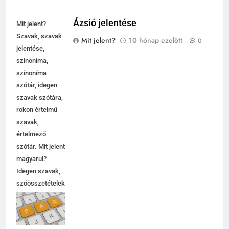
Ázsió jelentése
Mit jelent?
Szavak, szavak
Mit jelent?
10 hónap ezelőtt
0
jelentése,
szinoníma,
szinoníma
szótár, idegen
szavak szótára,
rokon értelmű
szavak,
5
értelmező
Célkitűzés jelentése
szótár. Mit jelent
C BETŰS SZAVAK JELENTÉSE
magyarul?
Idegen szavak,
szóösszetételek
6
jelentése,
magyarázata,
Centrális jelentése