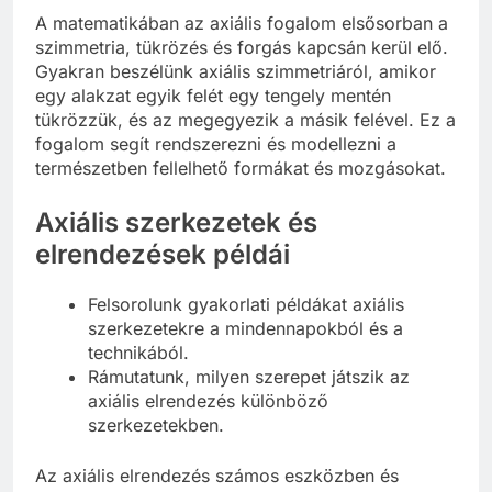
A matematikában az axiális fogalom elsősorban a
szimmetria, tükrözés és forgás kapcsán kerül elő.
Gyakran beszélünk axiális szimmetriáról, amikor
egy alakzat egyik felét egy tengely mentén
tükrözzük, és az megegyezik a másik felével. Ez a
fogalom segít rendszerezni és modellezni a
természetben fellelhető formákat és mozgásokat.
Axiális szerkezetek és
elrendezések példái
Felsorolunk gyakorlati példákat axiális
szerkezetekre a mindennapokból és a
technikából.
Rámutatunk, milyen szerepet játszik az
axiális elrendezés különböző
szerkezetekben.