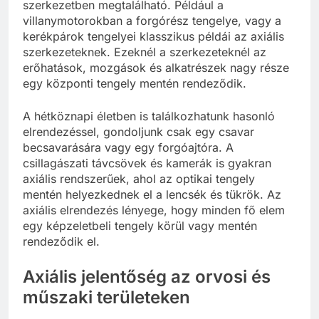
Az axiális elrendezés számos eszközben és
szerkezetben megtalálható. Például a
villanymotorokban a forgórész tengelye, vagy a
kerékpárok tengelyei klasszikus példái az axiális
szerkezeteknek. Ezeknél a szerkezeteknél az
erőhatások, mozgások és alkatrészek nagy része
egy központi tengely mentén rendeződik.
A hétköznapi életben is találkozhatunk hasonló
elrendezéssel, gondoljunk csak egy csavar
becsavarására vagy egy forgóajtóra. A
csillagászati távcsövek és kamerák is gyakran
axiális rendszerűek, ahol az optikai tengely
mentén helyezkednek el a lencsék és tükrök. Az
axiális elrendezés lényege, hogy minden fő elem
egy képzeletbeli tengely körül vagy mentén
rendeződik el.
Axiális jelentőség az orvosi és
műszaki területeken