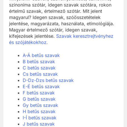
Mit jelent? Szavak, szavak jelentése, szinoníma,
szinoníma szótár, idegen szavak szótára, rokon
értelmű szavak, értelmező szótár. Mit jelent
magyarul? Idegen szavak, szóösszetételek
jelentése, magyarázata, használata, etimológiája.
Magyar értelmező szótár, idegen szavak,
kifejezések jelentése.
Szavak keresztrejtvényhez
és szójátékokhoz.
A-Á betűs szavak
B betűs szavak
C betűs szavak
Cs betűs szavak
D-Dz-Dzs betűs szavak
E-É betűs szavak
F betűs szavak
G betűs szavak
Gy betűs szavak
H betűs szavak
I-Í betűs szavak