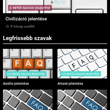
C BETŰS SZAVAK JELENTÉSE
Civilizáció jelentése
C
9 hónap ezelőtt
Legfrissebb szavak
A-Á BETŰS SZAVAK JELENTÉSE
A-Á BETŰS SZAVAK JELENTÉSE
Axiális jelentése
Attasé jelentése