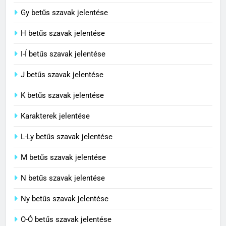
G betűs szavak jelentése
4
Contemporary jelentése
Gy betűs szavak jelentése
C BETŰS SZAVAK JELENTÉSE
H betűs szavak jelentése
I-Í betűs szavak jelentése
5
J betűs szavak jelentése
Célkitűzés jelentése
C BETŰS SZAVAK JELENTÉSE
K betűs szavak jelentése
Karakterek jelentése
6
L-Ly betűs szavak jelentése
Centrális jelentése
M betűs szavak jelentése
C BETŰS SZAVAK JELENTÉSE
N betűs szavak jelentése
7
Ny betűs szavak jelentése
Céltudatos jelentése