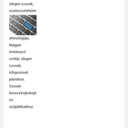
magyarul?
Idegen szavak,
szóösszetételek
jelentése,
magyarázata,
használata,
etimológiája.
Magyar
értelmező
szótár, idegen
szavak,
kifejezések
jelentése.
Szavak
keresztrejtvényhez
és
szójátékokhoz.