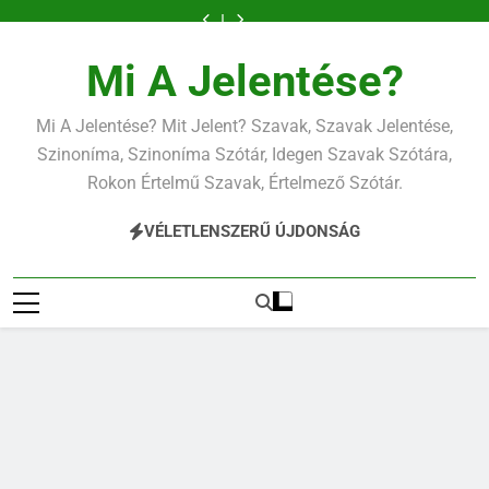
Ugrás
a
tartalomra
Mi A Jelentése?
Mi A Jelentése? Mit Jelent? Szavak, Szavak Jelentése,
Szinoníma, Szinoníma Szótár, Idegen Szavak Szótára,
Rokon Értelmű Szavak, Értelmező Szótár.
VÉLETLENSZERŰ ÚJDONSÁG