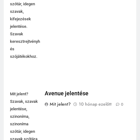
értelmező
szótár, idegen
szavak,
kifejezések
jelentése.
Szavak
keresztrejtvényhez
és
szójátékokhoz.
Avenue jelentése
Mit jelent?
Szavak, szavak
Mit jelent?
10 hónap ezelőtt
0
jelentése,
szinoníma,
szinoníma
szótár, idegen