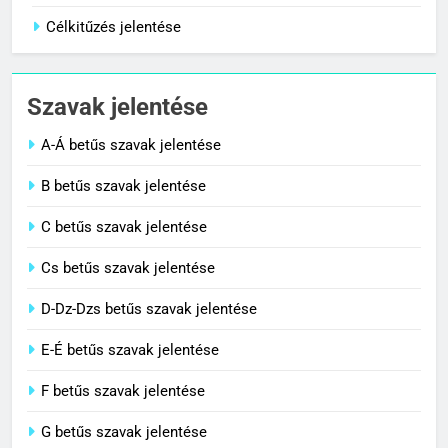
Contemporary jelentése
Célkitűzés jelentése
1
Cigánykerék jelentése
Szavak jelentése
C BETŰS SZAVAK JELENTÉSE
A-Á betűs szavak jelentése
2
B betűs szavak jelentése
Cingár jelentése
C betűs szavak jelentése
C BETŰS SZAVAK JELENTÉSE
Cs betűs szavak jelentése
3
D-Dz-Dzs betűs szavak jelentése
Civilizáció jelentése
E-É betűs szavak jelentése
C BETŰS SZAVAK JELENTÉSE
F betűs szavak jelentése