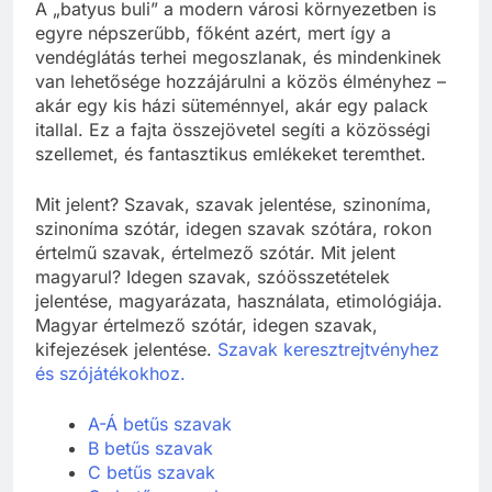
A „batyus buli” a modern városi környezetben is
egyre népszerűbb, főként azért, mert így a
vendéglátás terhei megoszlanak, és mindenkinek
van lehetősége hozzájárulni a közös élményhez –
akár egy kis házi süteménnyel, akár egy palack
itallal. Ez a fajta összejövetel segíti a közösségi
szellemet, és fantasztikus emlékeket teremthet.
Mit jelent? Szavak, szavak jelentése, szinoníma,
szinoníma szótár, idegen szavak szótára, rokon
értelmű szavak, értelmező szótár. Mit jelent
magyarul? Idegen szavak, szóösszetételek
jelentése, magyarázata, használata, etimológiája.
Magyar értelmező szótár, idegen szavak,
kifejezések jelentése.
Szavak keresztrejtvényhez
és szójátékokhoz.
A-Á betűs szavak
B betűs szavak
C betűs szavak