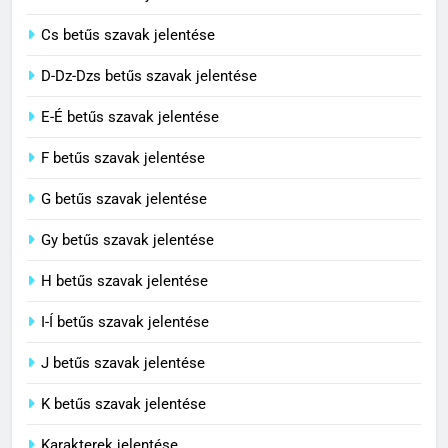
C BETŰS SZAVAK JELENTÉSE
Cs betűs szavak jelentése
3
D-Dz-Dzs betűs szavak jelentése
Civilizáció jelentése
E-É betűs szavak jelentése
C BETŰS SZAVAK JELENTÉSE
F betűs szavak jelentése
G betűs szavak jelentése
4
Contemporary jelentése
Gy betűs szavak jelentése
C BETŰS SZAVAK JELENTÉSE
H betűs szavak jelentése
I-Í betűs szavak jelentése
5
J betűs szavak jelentése
Célkitűzés jelentése
C BETŰS SZAVAK JELENTÉSE
K betűs szavak jelentése
Karakterek jelentése