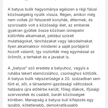
A batyus bulik hagyománya egészen a régi falusi
közösségekig nyúlik vissza. Régen, amikor még
nem voltak jól felszerelt konyhák, éttermek, és
szorosabb volt a közösségi élet, az emberek
gyakran gyűltek össze közösen ünnepelni
különféle alkalmakat, például szüreti
mulatságokat, táncházakat vagy lakodalmakat.
Ilyen alkalmakkor mindenki a saját portájáról
hozott valamit, így osztották meg egymással az
örömöt, a terheket és a javakat is.
A „batyus” szó eredete a batyuhoz, vagyis a
ruhába tekert elemózsiához, csomaghoz kötődik.
A batyus bulik népszerűsége a 20. században sem
tűnt el, sőt, a társadalmi-gazdasági változások
hatására újra előtérbe került, főleg diákok, ifjúsági
szervezetek és családi, baráti közösségek
körében. Manapság a batyus buli kifejezés egy
lazább, kötetlenebb, demokratikusabb