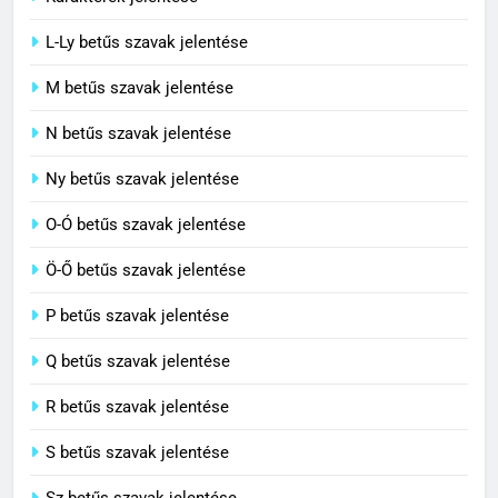
6
L-Ly betűs szavak jelentése
Centrális jelentése
M betűs szavak jelentése
C BETŰS SZAVAK JELENTÉSE
N betűs szavak jelentése
7
Ny betűs szavak jelentése
Céltudatos jelentése
O-Ó betűs szavak jelentése
C BETŰS SZAVAK JELENTÉSE
Ö-Ő betűs szavak jelentése
8
P betűs szavak jelentése
Centenárium jelentése
Q betűs szavak jelentése
C BETŰS SZAVAK JELENTÉSE
R betűs szavak jelentése
S betűs szavak jelentése
Sz betűs szavak jelentése