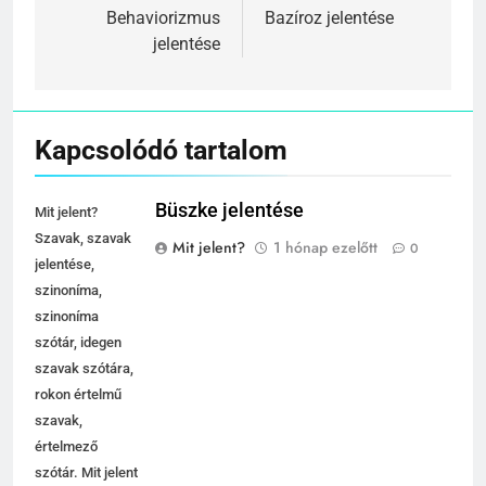
navigáció
Behaviorizmus
Bazíroz jelentése
jelentése
Kapcsolódó tartalom
Büszke jelentése
Mit jelent?
Szavak, szavak
Mit jelent?
1 hónap ezelőtt
0
jelentése,
szinoníma,
szinoníma
szótár, idegen
szavak szótára,
rokon értelmű
szavak,
értelmező
szótár. Mit jelent