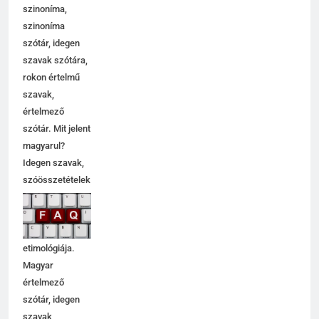
szinoníma,
szinoníma
szótár, idegen
szavak szótára,
rokon értelmű
szavak,
értelmező
szótár. Mit jelent
magyarul?
Idegen szavak,
szóösszetételek
jelentése,
magyarázata,
használata,
etimológiája.
Magyar
értelmező
szótár, idegen
szavak,