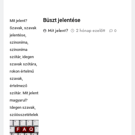
Büszt jelentése
Mit jelent?
Szavak, szavak
Mit jelent?
2 hónap ezelőtt
0
jelentése,
szinoníma,
szinoníma
szótár, idegen
szavak szótára,
rokon értelmű
szavak,
értelmező
szótár. Mit jelent
magyarul?
Idegen szavak,
szóösszetételek
jelentése,
magyarázata,