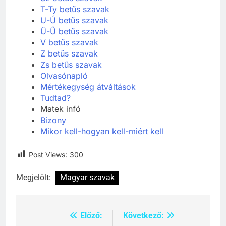
T-Ty betűs szavak
U-Ú betűs szavak
Ü-Ű betűs szavak
V betűs szavak
Z betűs szavak
Zs betűs szavak
Olvasónapló
Mértékegység átváltások
Tudtad?
Matek infó
Bizony
Mikor kell-hogyan kell-miért kell
Post Views:
300
Megjelölt:
Magyar szavak
Előző:
Következő:
Bejegyzés