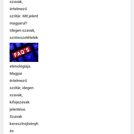
szavak,
5
értelmező
Célkitűzés jelentése
szótár. Mit jelent
C BETŰS SZAVAK JELENTÉSE
magyarul?
Idegen szavak,
szóösszetételek
6
jelentése,
magyarázata,
Centrális jelentése
használata,
C BETŰS SZAVAK JELENTÉSE
etimológiája.
Magyar
értelmező
7
szótár, idegen
Céltudatos jelentése
szavak,
C BETŰS SZAVAK JELENTÉSE
kifejezések
jelentése.
Szavak
8
keresztrejtvényhez
és
Centenárium jelentése