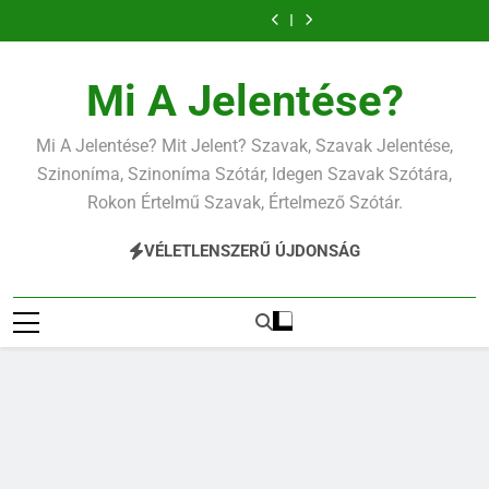
Ugrás
a
tartalomra
Mi A Jelentése?
Mi A Jelentése? Mit Jelent? Szavak, Szavak Jelentése,
Szinoníma, Szinoníma Szótár, Idegen Szavak Szótára,
Rokon Értelmű Szavak, Értelmező Szótár.
VÉLETLENSZERŰ ÚJDONSÁG