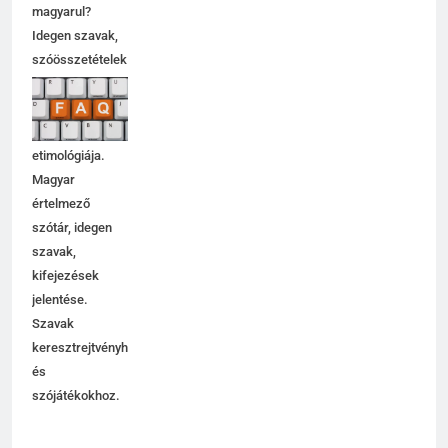
magyarul?
Idegen szavak,
szóösszetételek
jelentése,
magyarázata,
használata,
etimológiája.
Magyar
értelmező
szótár, idegen
szavak,
kifejezések
jelentése.
Szavak
keresztrejtvényhez
és
szójátékokhoz.