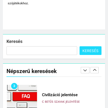
szójátékokhoz.
C BETŰS SZAVAK JELENTÉSE
1
Cigánykerék jelentése
C BETŰS SZAVAK JELENTÉSE
Keresés
KERESÉS
2
Cingár jelentése
Népszerű keresések
C BETŰS SZAVAK JELENTÉSE
3
Civilizáció jelentése
C BETŰS SZAVAK JELENTÉSE