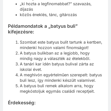
„ki hozta a legfinomabbat?” szavazás,
díjazás
közös éneklés, tánc, gitározás
Példamondatok a „batyus buli”
kifejezésre:
Szombat este batyus bulit tartunk a kertben,
mindenki hozzon valami finomságot!
A batyus bulikban az a legjobb, hogy
mindig nagy a választék az ételekből.
A tanári kar idén batyus bulival zárta az
iskolai évet.
A meghívón egyértelműen szerepelt: batyus
buli lesz, így mindenki készült valamivel.
A batyus buli remek alkalom arra, hogy
megkóstoljuk egymás családi receptjeit.
Érdekesség: