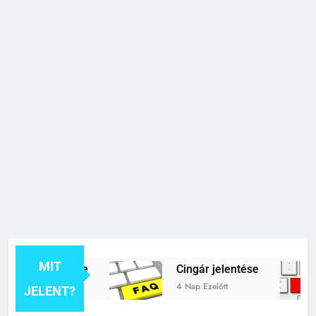
MIT
ék jelentése
Cingár jelentése
4 Nap Ezelőtt
JELENT?