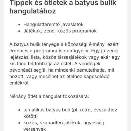
Tippek és ötletek a batyus bulik
hangulatához
Hangulatteremtő javaslatok
Játékok, zene, közös programok
A batyus bulik lényege a közösségi élmény, ezért
érdemes a programra is odafigyelni. Egy jó zenei
lejátszási lista, közös társasjátékok vagy akár egy
kis tánc feldobhatja az estét. A vendégek
bevonását segíti, ha mindenki bemutathatja, mit
hozott, vagy mesélhet az ételhez kapcsolódó
emlékről.
Néhány ötlet a hangulat fokozására:
tematikus batyus buli (pl. retró, évszakhoz
kötött)
közös, szabadtéri játékok, ügyességi
versenyek