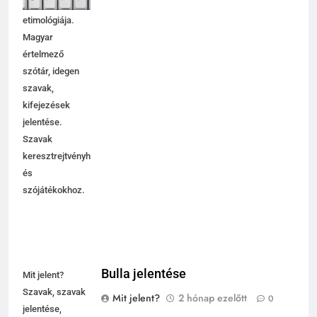
használata,
etimológiája.
Magyar
értelmező
szótár, idegen
szavak,
kifejezések
jelentése.
Szavak
keresztrejtvényhez
és
szójátékokhoz.
Bulla jelentése
Mit jelent?
Szavak, szavak
Mit jelent?
2 hónap ezelőtt
0
jelentése,