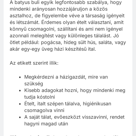
A batyus buli egyik legfontosabb szabálya, hogy
mindenki arányosan hozzájáruljon a közös
asztalhoz, de figyelembe véve a társaság igényeit
és létszámát. Érdemes olyan ételt választani, amit
könnyű csomagolni, szállítani és ami nem igényel
azonnali melegítést vagy különleges tálalást. Jó
ötlet például: pogácsa, hideg sült hús, saláta, vagy
akár egy-egy üveg házi készítésű ital.
Az etikett szerint illik:
Megkérdezni a házigazdát, mire van
szükség
Kisebb adagokat hozni, hogy mindenki meg
tudja kóstolni
Ételt, italt szépen tálalva, higiénikusan
csomagolva vinni
A saját tálat, evőeszközt visszavinni, rendet
hagyni magad után