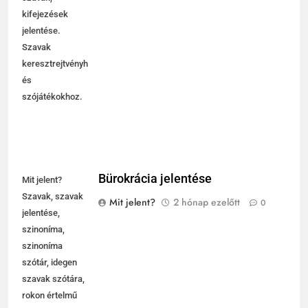
kifejezések
jelentése.
Szavak
keresztrejtvényhez
és
szójátékokhoz.
Bürokrácia jelentése
Mit jelent?
Szavak, szavak
Mit jelent?
2 hónap ezelőtt
0
jelentése,
szinoníma,
szinoníma
szótár, idegen
szavak szótára,
rokon értelmű