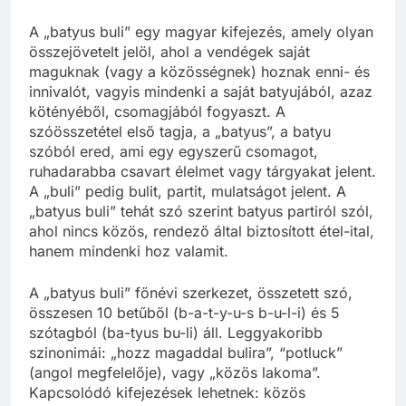
A „batyus buli” egy magyar kifejezés, amely olyan
összejövetelt jelöl, ahol a vendégek saját
maguknak (vagy a közösségnek) hoznak enni- és
innivalót, vagyis mindenki a saját batyujából, azaz
kötényéből, csomagjából fogyaszt. A
szóösszetétel első tagja, a „batyus”, a batyu
szóból ered, ami egy egyszerű csomagot,
ruhadarabba csavart élelmet vagy tárgyakat jelent.
A „buli” pedig bulit, partit, mulatságot jelent. A
„batyus buli” tehát szó szerint batyus partiról szól,
ahol nincs közös, rendező által biztosított étel-ital,
hanem mindenki hoz valamit.
A „batyus buli” főnévi szerkezet, összetett szó,
összesen 10 betűből (b-a-t-y-u-s b-u-l-i) és 5
szótagból (ba-tyus bu-li) áll. Leggyakoribb
szinonimái: „hozz magaddal bulira”, “potluck”
(angol megfelelője), vagy „közös lakoma”.
Kapcsolódó kifejezések lehetnek: közös