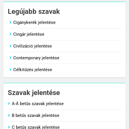
Céltudatos jelentése
Legújabb szavak
C BETŰS SZAVAK JELENTÉSE
Cigánykerék jelentése
Cingár jelentése
8
Centenárium jelentése
Civilizáció jelentése
C BETŰS SZAVAK JELENTÉSE
Contemporary jelentése
Célkitűzés jelentése
1
Cigánykerék jelentése
Szavak jelentése
C BETŰS SZAVAK JELENTÉSE
A-Á betűs szavak jelentése
2
B betűs szavak jelentése
Cingár jelentése
C betűs szavak jelentése