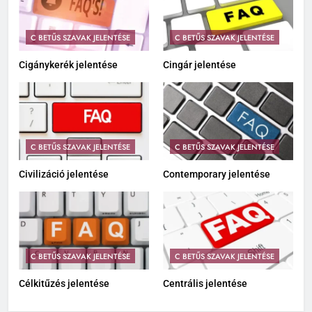
C BETŰS SZAVAK JELENTÉSE
C BETŰS SZAVAK JELENTÉSE
Cigánykerék jelentése
Cingár jelentése
C BETŰS SZAVAK JELENTÉSE
C BETŰS SZAVAK JELENTÉSE
Civilizáció jelentése
Contemporary jelentése
C BETŰS SZAVAK JELENTÉSE
C BETŰS SZAVAK JELENTÉSE
Célkitűzés jelentése
Centrális jelentése