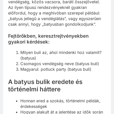
vendégség, közös vacsora, baráti összejövetel.
Az ilyen típusú rendezvényeknél gyakran
előfordul, hogy a meghívóban szerepel például:
„batyus jellegű a vendéglátás”, vagy egyszerűen
csak annyi, hogy „batyusban gondolkodjunk”.
Fejtörőkben, keresztrejtvényekben
gyakori kérdések:
Milyen buli az, ahol mindenki hoz valamit?
(batyus)
Csomagos vendégség neve (batyus buli)
Magyarul: potluck party (batyus buli)
A batyus bulik eredete és
történelmi háttere
Honnan ered a szokás, történelmi példák,
érdekességek
Hogyan alakult át a jelentése az idők során