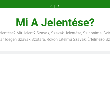
Contemporary
Cigánykerék
Cingár
Civilizáció
Contemporary
Cigánykerék
Cingár
jelentése
jelentése
jelentése
jelentése
jelentése
jelentése
jelentése
Civilizáció
Contemporary
jelentése
jelentése
Mi A Jelentése?
elentése? Mit Jelent? Szavak, Szavak Jelentése, Szinoníma, Sz
ár, Idegen Szavak Szótára, Rokon Értelmű Szavak, Értelmező Sz