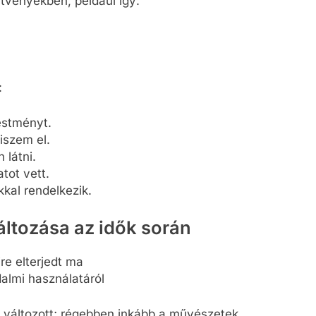
jtvényekben, például így:
:
festményt.
hiszem el.
 látni.
tot vett.
kal rendelkezik.
áltozása az idők során
re elterjedt ma
almi használatáról
g változott; régebben inkább a művészetek,