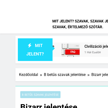
MIT JELENT? SZAVAK, SZAVAK J
SZAVAK, ÉRTELMEZŐ SZÓTÁR.
MIT
Cingár jelentése
Civilizáció jelentése
4 Nap Ezelőtt
1 Hét Ezelőtt
JELENT?
Kezdőoldal
B betűs szavak jelentése
Bizarr jel
B BETŰS SZAVAK JELENTÉSE
Bizarr jelentése