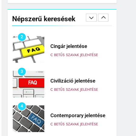
1
Cigánykerék jelentése
Népszerű keresések
C BETŰS SZAVAK JELENTÉSE
2
Cingár jelentése
C BETŰS SZAVAK JELENTÉSE
3
Civilizáció jelentése
C BETŰS SZAVAK JELENTÉSE
4
Contemporary jelentése
C BETŰS SZAVAK JELENTÉSE