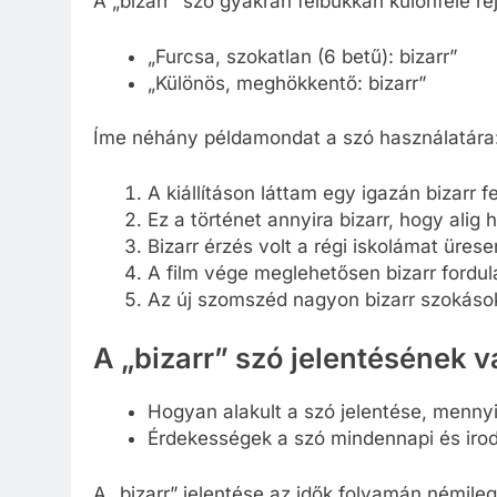
A „bizarr” szó gyakran felbukkan különféle re
„Furcsa, szokatlan (6 betű): bizarr”
„Különös, meghökkentő: bizarr”
Íme néhány példamondat a szó használatára
A kiállításon láttam egy igazán bizarr 
Ez a történet annyira bizarr, hogy alig 
Bizarr érzés volt a régi iskolámat üresen
A film vége meglehetősen bizarr fordula
Az új szomszéd nagyon bizarr szokások
A „bizarr” szó jelentésének v
Hogyan alakult a szó jelentése, mennyi
Érdekességek a szó mindennapi és irod
A „bizarr” jelentése az idők folyamán némile