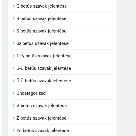
Q betűs szavak jelentése
R betűs szavak jelentése
S betűs szavak jelentése
Sz betűs szavak jelentése
T-Ty betűs szavak jelentése
U-Ú betűs szavak jelentése
Ü-Ű betűs szavak jelentése
Uncategorized
V betűs szavak jelentése
Z betűs szavak jelentése
Zs betűs szavak jelentése