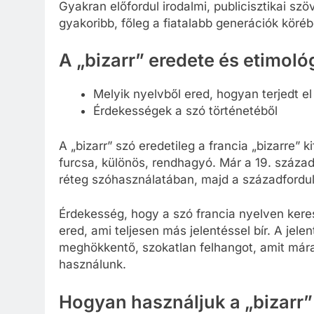
Gyakran előfordul irodalmi, publicisztikai s
gyakoribb, főleg a fiatalabb generációk köréb
A „bizarr” eredete és etimoló
Melyik nyelvből ered, hogyan terjedt e
Érdekességek a szó történetéből
A „bizarr” szó eredetileg a francia „bizarre” 
furcsa, különös, rendhagyó. Már a 19. száza
réteg szóhasználatában, majd a századforduló
Érdekesség, hogy a szó francia nyelven kereszt
ered, ami teljesen más jelentéssel bír. A jel
meghökkentő, szokatlan felhangot, amit már
használunk.
Hogyan használjuk a „bizarr