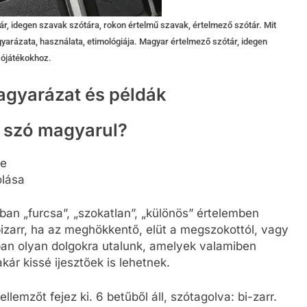
ár, idegen szavak szótára, rokon értelmű szavak, értelmező szótár. Mit
yarázata, használata, etimológiája. Magyar értelmező szótár, idegen
zójátékokhoz.
magyarázat és példák
” szó magyarul?
se
olása
an „furcsa”, „szokatlan”, „különös” értelemben
izarr, ha az meghökkentő, elüt a megszokottól, vagy
lában olyan dolgokra utalunk, amelyek valamiben
akár kissé ijesztőek is lehetnek.
ellemzőt fejez ki. 6 betűből áll, szótagolva: bi-zarr.