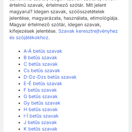
értelmű szavak, értelmező szótár. Mit jelent
magyarul? Idegen szavak, szóösszetételek
jelentése, magyarázata, használata, etimológiája.
Magyar értelmező szótár, idegen szavak,
kifejezések jelentése.
Szavak keresztrejtvényhez
és szójátékokhoz.
A-Á betűs szavak
B betűs szavak
C betűs szavak
Cs betűs szavak
D-Dz-Dzs betűs szavak
E-É betűs szavak
F betűs szavak
G betűs szavak
Gy betűs szavak
H betűs szavak
I-Í betűs szavak
J betűs szavak
K betűs szavak