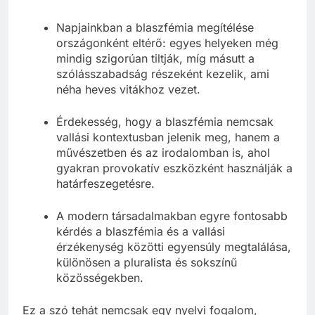
Napjainkban a blaszfémia megítélése
országonként eltérő: egyes helyeken még
mindig szigorúan tiltják, míg másutt a
szólásszabadság részeként kezelik, ami
néha heves vitákhoz vezet.
Érdekesség, hogy a blaszfémia nemcsak
vallási kontextusban jelenik meg, hanem a
művészetben és az irodalomban is, ahol
gyakran provokatív eszközként használják a
határfeszegetésre.
A modern társadalmakban egyre fontosabb
kérdés a blaszfémia és a vallási
érzékenység közötti egyensúly megtalálása,
különösen a pluralista és sokszínű
közösségekben.
Ez a szó tehát nemcsak egy nyelvi fogalom,