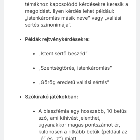
témákhoz kapcsolódó kérdésekre keresik a
megoldást. Ilyen kérdés lehet például:
„istenkáromlás másik neve” vagy „vallási
sértés szinonimája”.
Példák rejtvénykérdésekre:
„Istent sértő beszéd”
„Szentségtörés, istenkáromlás”
„Görög eredetű vallási sértés”
Szókirakó játékokban:
A blaszfémia egy hosszabb, 10 betűs
szó, ami kihívást jelenthet,
ugyanakkor magas pontszámot ér,
különösen a ritkább betűk (például az
„é” és „z”) miatt.