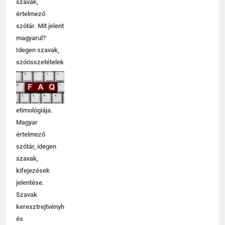
szavak,
értelmező
szótár. Mit jelent
magyarul?
Idegen szavak,
szóösszetételek
jelentése,
magyarázata,
használata,
etimológiája.
Magyar
értelmező
szótár, idegen
szavak,
kifejezések
jelentése.
Szavak
keresztrejtvényhez
és