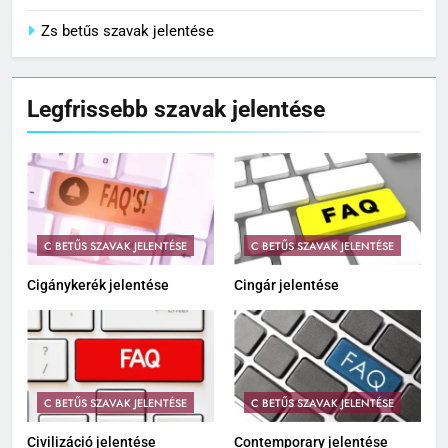
Zs betűs szavak jelentése
Legfrissebb szavak jelentése
C BETŰS SZAVAK JELENTÉSE
C BETŰS SZAVAK JELENTÉSE
Cigánykerék jelentése
Cingár jelentése
C BETŰS SZAVAK JELENTÉSE
C BETŰS SZAVAK JELENTÉSE
Civilizáció jelentése
Contemporary jelentése