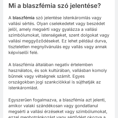
Mi a blaszfémia szó jelentése?
A
blaszfémia
szó jelentése istenkáromlás vagy
vallási sértés. Olyan cselekedetet vagy beszédet
jelöl, amely megsérti vagy gyalázza a vallási
szimbólumokat, istenségeket, szent dolgokat vagy
vallási meggyőződéseket. Ez lehet például durva,
tiszteletlen megnyilvánulás egy vallás vagy annak
képviselői felé.
A blaszfémia általában negatív értelemben
használatos, és sok kultúrában, vallásban komoly
bűnnek vagy vétségnek számít. Egyes
országokban jogi szankciókkal is sújthatják az
istenkáromlást.
Egyszerűen fogalmazva, a blaszfémia azt jelenti,
amikor valaki szándékosan vagy gondatlanul
megsérti a vallási érzéseket vagy szimbólumokat,
ezzel megbotránkozást vagy sértődést okozva a