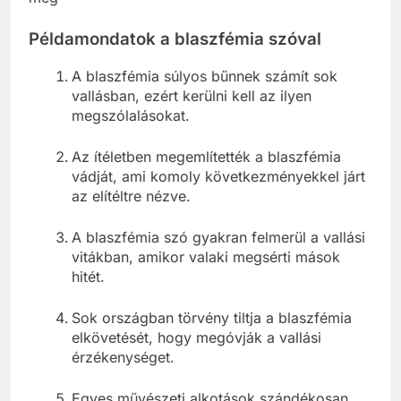
Példamondatok a blaszfémia szóval
A blaszfémia súlyos bűnnek számít sok
vallásban, ezért kerülni kell az ilyen
megszólalásokat.
Az ítéletben megemlítették a blaszfémia
vádját, ami komoly következményekkel járt
az elítéltre nézve.
A blaszfémia szó gyakran felmerül a vallási
vitákban, amikor valaki megsérti mások
hitét.
Sok országban törvény tiltja a blaszfémia
elkövetését, hogy megóvják a vallási
érzékenységet.
Egyes művészeti alkotások szándékosan