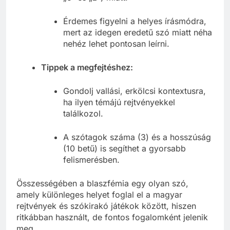
Érdemes figyelni a helyes írásmódra,
mert az idegen eredetű szó miatt néha
nehéz lehet pontosan leírni.
Tippek a megfejtéshez:
Gondolj vallási, erkölcsi kontextusra,
ha ilyen témájú rejtvényekkel
találkozol.
A szótagok száma (3) és a hosszúság
(10 betű) is segíthet a gyorsabb
felismerésben.
Összességében a blaszfémia egy olyan szó,
amely különleges helyet foglal el a magyar
rejtvények és szókirakó játékok között, hiszen
ritkábban használt, de fontos fogalomként jelenik
meg