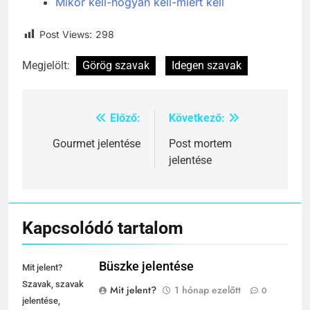
Mikor kell-hogyan kell-miért kell
Post Views:
298
Megjelölt:
Görög szavak
Idegen szavak
Előző:
Következő:
Bejegyzés
navigáció
Gourmet jelentése
Post mortem
jelentése
Kapcsolódó tartalom
Büszke jelentése
Mit jelent?
Szavak, szavak
Mit jelent?
1 hónap ezelőtt
0
jelentése,