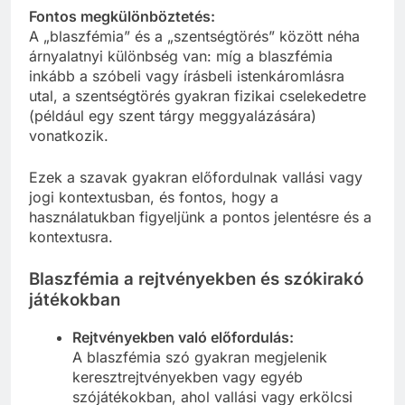
Fontos megkülönböztetés:
A „blaszfémia” és a „szentségtörés” között néha
árnyalatnyi különbség van: míg a blaszfémia
inkább a szóbeli vagy írásbeli istenkáromlásra
utal, a szentségtörés gyakran fizikai cselekedetre
(például egy szent tárgy meggyalázására)
vonatkozik.
Ezek a szavak gyakran előfordulnak vallási vagy
jogi kontextusban, és fontos, hogy a
használatukban figyeljünk a pontos jelentésre és a
kontextusra.
Blaszfémia a rejtvényekben és szókirakó
játékokban
Rejtvényekben való előfordulás:
A blaszfémia szó gyakran megjelenik
keresztrejtvényekben vagy egyéb
szójátékokban, ahol vallási vagy erkölcsi