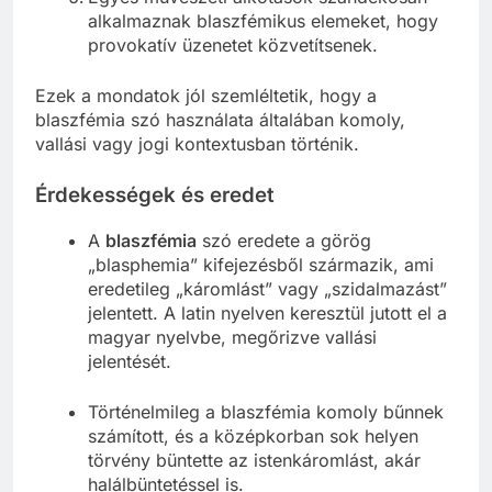
alkalmaznak blaszfémikus elemeket, hogy
provokatív üzenetet közvetítsenek.
Ezek a mondatok jól szemléltetik, hogy a
blaszfémia szó használata általában komoly,
vallási vagy jogi kontextusban történik.
Érdekességek és eredet
A
blaszfémia
szó eredete a görög
„blasphemia” kifejezésből származik, ami
eredetileg „káromlást” vagy „szidalmazást”
jelentett. A latin nyelven keresztül jutott el a
magyar nyelvbe, megőrizve vallási
jelentését.
Történelmileg a blaszfémia komoly bűnnek
számított, és a középkorban sok helyen
törvény büntette az istenkáromlást, akár
halálbüntetéssel is.