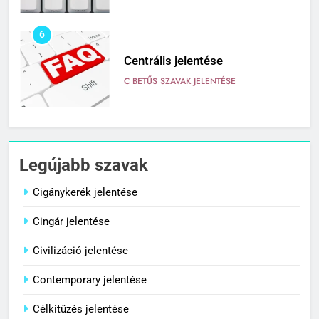
6
Centrális jelentése
C BETŰS SZAVAK JELENTÉSE
7
Céltudatos jelentése
Legújabb szavak
C BETŰS SZAVAK JELENTÉSE
Cigánykerék jelentése
Cingár jelentése
8
Centenárium jelentése
Civilizáció jelentése
C BETŰS SZAVAK JELENTÉSE
Contemporary jelentése
Célkitűzés jelentése
1