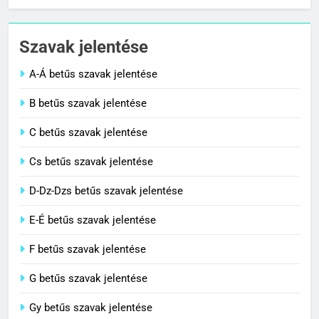
Cigánykerék jelentése
Szavak jelentése
C BETŰS SZAVAK JELENTÉSE
A-Á betűs szavak jelentése
2
B betűs szavak jelentése
Cingár jelentése
C betűs szavak jelentése
C BETŰS SZAVAK JELENTÉSE
Cs betűs szavak jelentése
3
D-Dz-Dzs betűs szavak jelentése
Civilizáció jelentése
E-É betűs szavak jelentése
C BETŰS SZAVAK JELENTÉSE
F betűs szavak jelentése
G betűs szavak jelentése
4
Contemporary jelentése
Gy betűs szavak jelentése