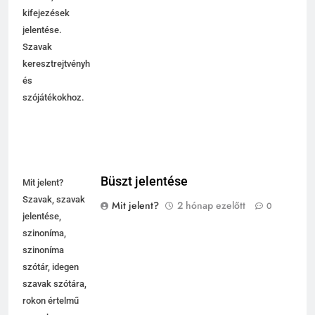
kifejezések
jelentése.
Szavak
keresztrejtvényhez
és
szójátékokhoz.
Büszt jelentése
Mit jelent?
Szavak, szavak
Mit jelent?
2 hónap ezelőtt
0
jelentése,
szinoníma,
szinoníma
szótár, idegen
szavak szótára,
rokon értelmű