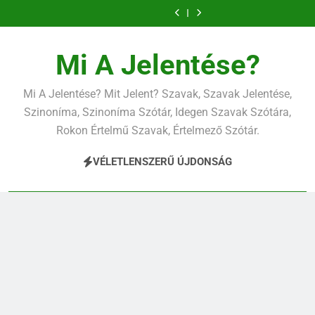
Ugrás
a
tartalomra
Mi A Jelentése?
Mi A Jelentése? Mit Jelent? Szavak, Szavak Jelentése,
Szinoníma, Szinoníma Szótár, Idegen Szavak Szótára,
Rokon Értelmű Szavak, Értelmező Szótár.
VÉLETLENSZERŰ ÚJDONSÁG