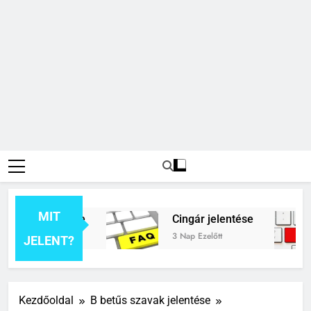
MIT
k jelentése
Cingár jelentése
3 Nap Ezelőtt
JELENT?
Kezdőoldal
B betűs szavak jelentése