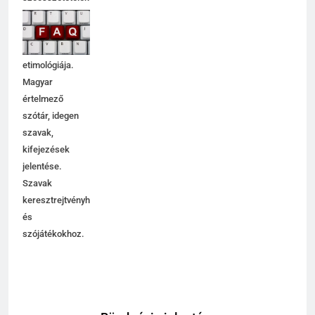
jelentése,
magyarázata,
használata,
etimológiája.
Magyar
értelmező
szótár, idegen
szavak,
kifejezések
jelentése.
Szavak
keresztrejtvényhez
és
szójátékokhoz.