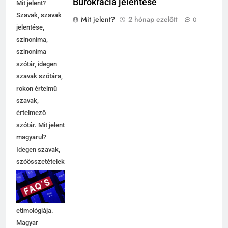
Bürokrácia jelentése
Mit jelent?
Szavak, szavak
Mit jelent?
2 hónap ezelőtt
0
jelentése,
szinoníma,
szinoníma
szótár, idegen
szavak szótára,
rokon értelmű
szavak,
5
értelmező
Célkitűzés jelentése
szótár. Mit jelent
C BETŰS SZAVAK JELENTÉSE
magyarul?
Idegen szavak,
szóösszetételek
6
jelentése,
magyarázata,
Centrális jelentése
használata,
C BETŰS SZAVAK JELENTÉSE
etimológiája.
Magyar