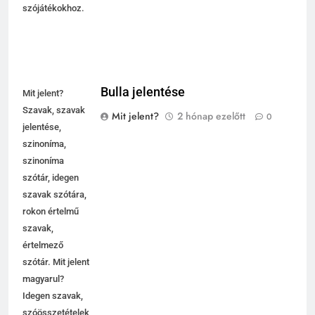
szójátékokhoz.
Bulla jelentése
Mit jelent?
Szavak, szavak
Mit jelent?
2 hónap ezelőtt
0
jelentése,
szinoníma,
szinoníma
szótár, idegen
szavak szótára,
rokon értelmű
szavak,
értelmező
szótár. Mit jelent
magyarul?
Idegen szavak,
szóösszetételek