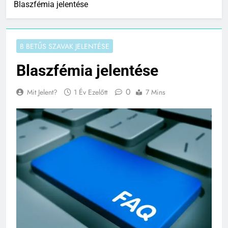
Blaszfémia jelentése
B BETŰS SZAVAK JELENTÉSE
Blaszfémia jelentése
0
Mit Jelent?
1 Év Ezelőtt
7 Mins