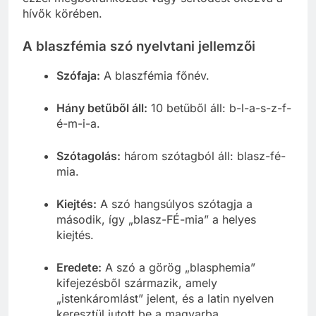
hívők körében.
A blaszfémia szó nyelvtani jellemzői
Szófaja:
A blaszfémia főnév.
Hány betűből áll:
10 betűből áll: b-l-a-s-z-f-
é-m-i-a.
Szótagolás:
három szótagból áll: blasz-fé-
mia.
Kiejtés:
A szó hangsúlyos szótagja a
második, így „blasz-FÉ-mia” a helyes
kiejtés.
Eredete:
A szó a görög „blasphemia”
kifejezésből származik, amely
„istenkáromlást” jelent, és a latin nyelven
keresztül jutott be a magyarba.