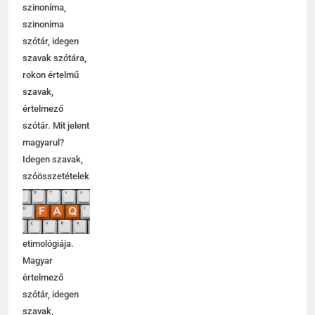
szinoníma,
szinoníma
szótár, idegen
szavak szótára,
rokon értelmű
szavak,
értelmező
szótár. Mit jelent
magyarul?
Idegen szavak,
szóösszetételek
jelentése,
magyarázata,
használata,
etimológiája.
Magyar
értelmező
szótár, idegen
szavak,