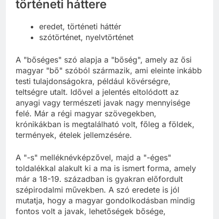
történeti háttere
eredet, történeti háttér
szótörténet, nyelvtörténet
A "bőséges" szó alapja a "bőség", amely az ősi
magyar "bő" szóból származik, ami eleinte inkább
testi tulajdonságokra, például kövérségre,
teltségre utalt. Idővel a jelentés eltolódott az
anyagi vagy természeti javak nagy mennyisége
felé. Már a régi magyar szövegekben,
krónikákban is megtalálható volt, főleg a földek,
termények, ételek jellemzésére.
A "-s" melléknévképzővel, majd a "-éges"
toldalékkal alakult ki a ma is ismert forma, amely
már a 18-19. században is gyakran előfordult
szépirodalmi művekben. A szó eredete is jól
mutatja, hogy a magyar gondolkodásban mindig
fontos volt a javak, lehetőségek bősége,