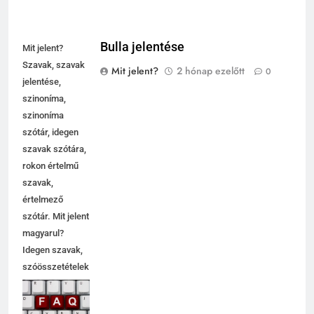
Bulla jelentése
Mit jelent?
Szavak, szavak
Mit jelent?
2 hónap ezelőtt
0
jelentése,
szinoníma,
szinoníma
szótár, idegen
szavak szótára,
rokon értelmű
szavak,
értelmező
szótár. Mit jelent
magyarul?
Idegen szavak,
szóösszetételek
jelentése,
magyarázata,