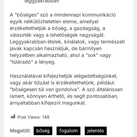
leggyakrabban
A "bőséges" szó a mindennapi kommunikáció
egyik nélkülözhetetlen eleme, amellyel
érzékeltethetjük a bőség, a gazdagság, a
választék vagy a lehetőségek nagyságát.
Leggyakrabban ételek, kínálatok, vagy természeti
javak kapcsán használjuk, de bármilyen
helyzetben alkalmazható, ahol a "sok" vagy
"túláradó" a lényeg.
Használatával kifejezhetjük elégedettségünket,
vagy akár túlzást is érzékeltethetünk, például:
"bőségesen túl van gondolva". A szó általánosan
ismert, könnyen érthető, és segít pontosabban,
árnyaltabban kifejezni magunkat.
Post Views:
148
Megjelölt:
bőség
fogalom
jelentés