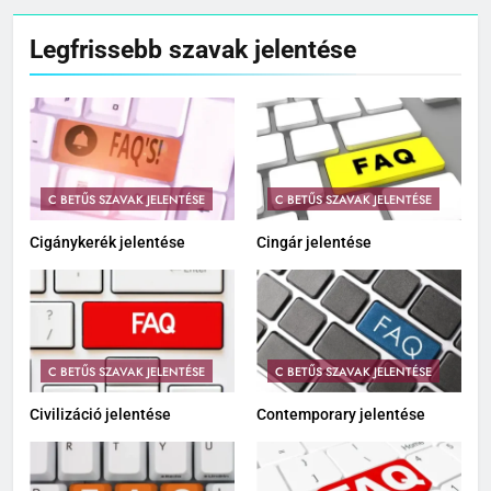
Legfrissebb szavak jelentése
C BETŰS SZAVAK JELENTÉSE
C BETŰS SZAVAK JELENTÉSE
Cigánykerék jelentése
Cingár jelentése
C BETŰS SZAVAK JELENTÉSE
C BETŰS SZAVAK JELENTÉSE
Civilizáció jelentése
Contemporary jelentése