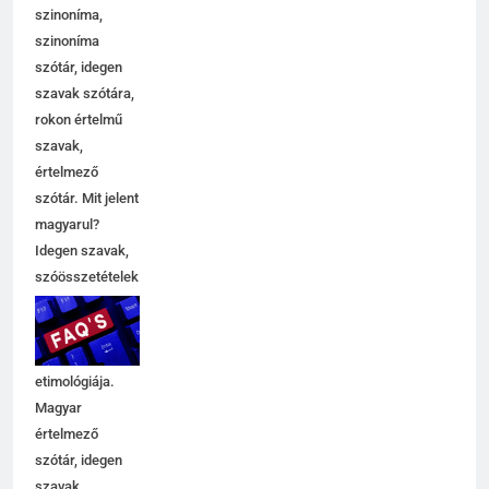
szinoníma,
szinoníma
szótár, idegen
szavak szótára,
rokon értelmű
szavak,
5
értelmező
Célkitűzés jelentése
szótár. Mit jelent
C BETŰS SZAVAK JELENTÉSE
magyarul?
Idegen szavak,
szóösszetételek
6
jelentése,
magyarázata,
Centrális jelentése
használata,
C BETŰS SZAVAK JELENTÉSE
etimológiája.
Magyar
értelmező
7
szótár, idegen
Céltudatos jelentése
szavak,