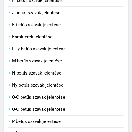
I-Í betűs szavak jelentése
5
J betűs szavak jelentése
Célkitűzés jelentése
C BETŰS SZAVAK JELENTÉSE
K betűs szavak jelentése
Karakterek jelentése
6
L-Ly betűs szavak jelentése
Centrális jelentése
M betűs szavak jelentése
C BETŰS SZAVAK JELENTÉSE
N betűs szavak jelentése
7
Ny betűs szavak jelentése
Céltudatos jelentése
O-Ó betűs szavak jelentése
C BETŰS SZAVAK JELENTÉSE
Ö-Ő betűs szavak jelentése
8
P betűs szavak jelentése
Centenárium jelentése