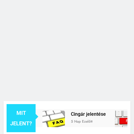
MIT
 jelentése
Cingár jelentése
C
5 Nap Ezelőtt
1
JELENT?