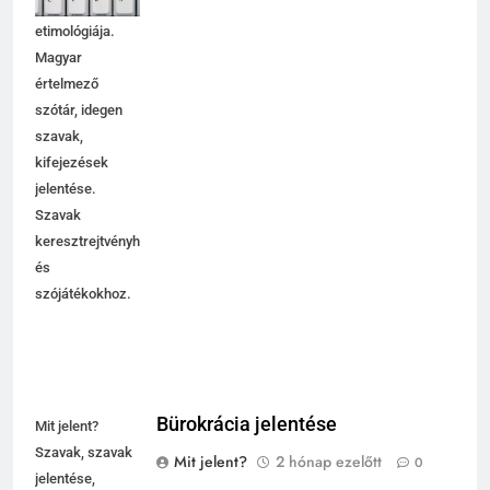
használata,
etimológiája.
Magyar
értelmező
szótár, idegen
szavak,
kifejezések
jelentése.
Szavak
keresztrejtvényhez
és
szójátékokhoz.
Bürokrácia jelentése
Mit jelent?
Szavak, szavak
Mit jelent?
2 hónap ezelőtt
0
jelentése,