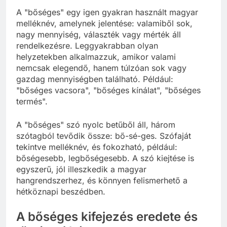
A "bőséges" egy igen gyakran használt magyar
melléknév, amelynek jelentése: valamiből sok,
nagy mennyiség, választék vagy mérték áll
rendelkezésre. Leggyakrabban olyan
helyzetekben alkalmazzuk, amikor valami
nemcsak elegendő, hanem túlzóan sok vagy
gazdag mennyiségben található. Például:
"bőséges vacsora", "bőséges kínálat", "bőséges
termés".
A "bőséges" szó nyolc betűből áll, három
szótagból tevődik össze: bő-sé-ges. Szófaját
tekintve melléknév, és fokozható, például:
bőségesebb, legbőségesebb. A szó kiejtése is
egyszerű, jól illeszkedik a magyar
hangrendszerhez, és könnyen felismerhető a
hétköznapi beszédben.
A bőséges kifejezés eredete és