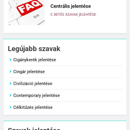
Centrális jelentése
C BETŰS SZAVAK JELENTÉSE
7
Céltudatos jelentése
Legújabb szavak
C BETŰS SZAVAK JELENTÉSE
Cigánykerék jelentése
Cingár jelentése
8
Centenárium jelentése
Civilizáció jelentése
C BETŰS SZAVAK JELENTÉSE
Contemporary jelentése
Célkitűzés jelentése
1
Cigánykerék jelentése
C BETŰS SZAVAK JELENTÉSE