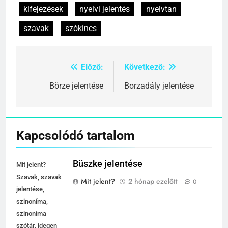
kifejezések
nyelvi jelentés
nyelvtan
szavak
szókincs
Előző:
Következő:
Bejegyzés
navigáció
Börze jelentése
Borzadály jelentése
Kapcsolódó tartalom
Büszke jelentése
Mit jelent?
Szavak, szavak
Mit jelent?
2 hónap ezelőtt
0
jelentése,
szinoníma,
szinoníma
szótár, idegen