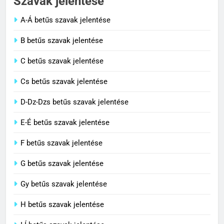
Szavak jelentése
A-Á betűs szavak jelentése
2
B betűs szavak jelentése
Cingár jelentése
C betűs szavak jelentése
C BETŰS SZAVAK JELENTÉSE
Cs betűs szavak jelentése
3
D-Dz-Dzs betűs szavak jelentése
Civilizáció jelentése
E-É betűs szavak jelentése
C BETŰS SZAVAK JELENTÉSE
F betűs szavak jelentése
G betűs szavak jelentése
4
Contemporary jelentése
Gy betűs szavak jelentése
C BETŰS SZAVAK JELENTÉSE
H betűs szavak jelentése