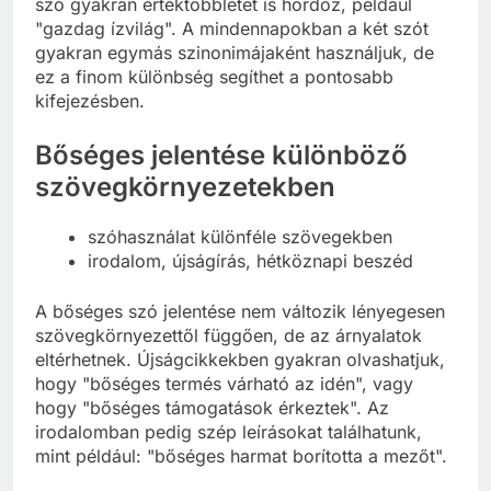
szó gyakran értéktöbbletet is hordoz, például
"gazdag ízvilág". A mindennapokban a két szót
gyakran egymás szinonimájaként használjuk, de
ez a finom különbség segíthet a pontosabb
kifejezésben.
Bőséges jelentése különböző
szövegkörnyezetekben
szóhasználat különféle szövegekben
irodalom, újságírás, hétköznapi beszéd
A bőséges szó jelentése nem változik lényegesen
szövegkörnyezettől függően, de az árnyalatok
eltérhetnek. Újságcikkekben gyakran olvashatjuk,
hogy "bőséges termés várható az idén", vagy
hogy "bőséges támogatások érkeztek". Az
irodalomban pedig szép leírásokat találhatunk,
mint például: "bőséges harmat borította a mezőt".