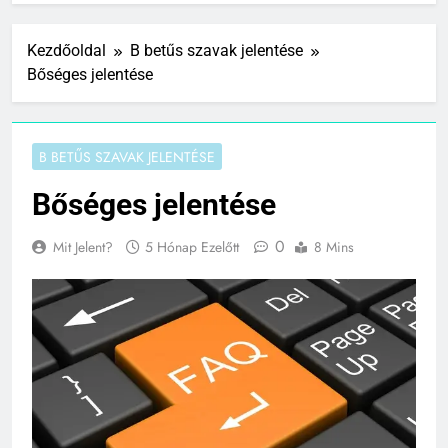
Kezdőoldal
B betűs szavak jelentése
Bőséges jelentése
B BETŰS SZAVAK JELENTÉSE
Bőséges jelentése
0
Mit Jelent?
5 Hónap Ezelőtt
8 Mins