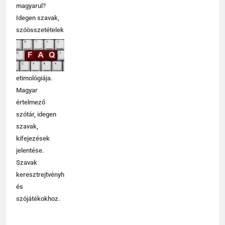
magyarul?
Idegen szavak,
szóösszetételek
jelentése,
magyarázata,
használata,
etimológiája.
Magyar
értelmező
szótár, idegen
szavak,
kifejezések
jelentése.
Szavak
keresztrejtvényhez
és
szójátékokhoz.