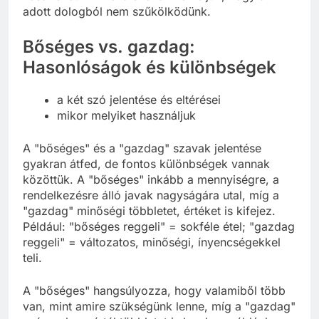
adott dologból nem szűkölködünk.
Bőséges vs. gazdag:
Hasonlóságok és különbségek
a két szó jelentése és eltérései
mikor melyiket használjuk
A "bőséges" és a "gazdag" szavak jelentése
gyakran átfed, de fontos különbségek vannak
közöttük. A "bőséges" inkább a mennyiségre, a
rendelkezésre álló javak nagyságára utal, míg a
"gazdag" minőségi többletet, értéket is kifejez.
Például: "bőséges reggeli" = sokféle étel; "gazdag
reggeli" = változatos, minőségi, ínyencségekkel
teli.
A "bőséges" hangsúlyozza, hogy valamiből több
van, mint amire szükségünk lenne, míg a "gazdag"