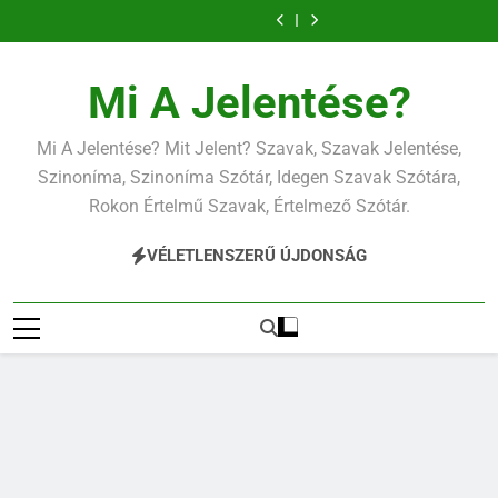
Ugrás
a
tartalomra
Mi A Jelentése?
Mi A Jelentése? Mit Jelent? Szavak, Szavak Jelentése,
Szinoníma, Szinoníma Szótár, Idegen Szavak Szótára,
Rokon Értelmű Szavak, Értelmező Szótár.
VÉLETLENSZERŰ ÚJDONSÁG