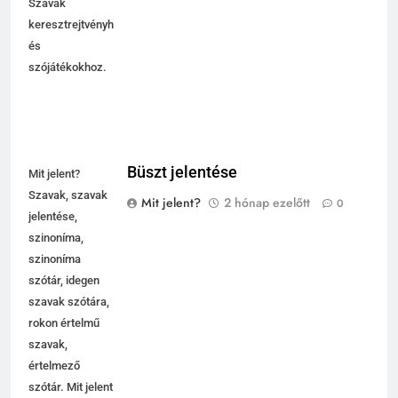
Szavak
keresztrejtvényhez
és
szójátékokhoz.
Büszt jelentése
Mit jelent?
Szavak, szavak
Mit jelent?
2 hónap ezelőtt
0
jelentése,
szinoníma,
szinoníma
szótár, idegen
szavak szótára,
rokon értelmű
szavak,
értelmező
szótár. Mit jelent