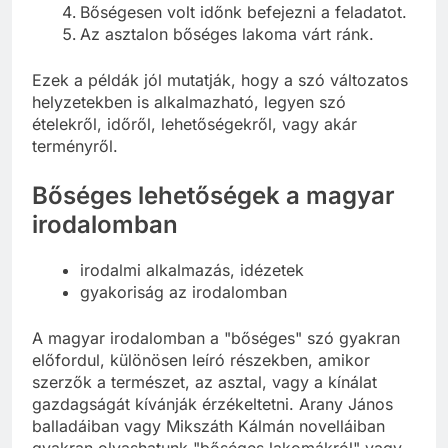
Bőségesen volt időnk befejezni a feladatot.
Az asztalon bőséges lakoma várt ránk.
Ezek a példák jól mutatják, hogy a szó változatos
helyzetekben is alkalmazható, legyen szó
ételekről, időről, lehetőségekről, vagy akár
terményről.
Bőséges lehetőségek a magyar
irodalomban
irodalmi alkalmazás, idézetek
gyakoriság az irodalomban
A magyar irodalomban a "bőséges" szó gyakran
előfordul, különösen leíró részekben, amikor
szerzők a természet, az asztal, vagy a kínálat
gazdagságát kívánják érzékeltetni. Arany János
balladáiban vagy Mikszáth Kálmán novelláiban
gyakran olvashatunk "bőséges lakomákról" vagy