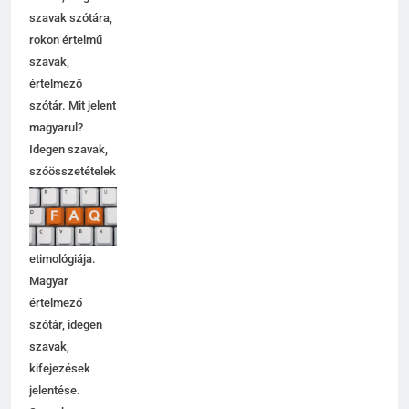
szavak szótára,
rokon értelmű
szavak,
értelmező
szótár. Mit jelent
magyarul?
Idegen szavak,
szóösszetételek
jelentése,
magyarázata,
használata,
etimológiája.
Magyar
értelmező
szótár, idegen
szavak,
kifejezések
jelentése.