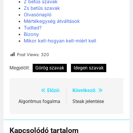
Z betűs szavak
Zs betűs szavak
Olvasónapló
Mértékegység átváltások
Tudtad?
Bizony
Mikor kell-hogyan kell-miért kell
Post Views:
320
Megjelölt:
Görög szavak
Idegen szavak
Előző:
Következő:
Bejegyzés
navigáció
Algoritmus fogalma
Steak jelentése
Kapcsolódó tartalom