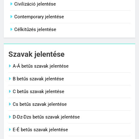
Centenárium jelentése
Civilizáció jelentése
C BETŰS SZAVAK JELENTÉSE
Contemporary jelentése
Célkitűzés jelentése
1
Cigánykerék jelentése
Szavak jelentése
C BETŰS SZAVAK JELENTÉSE
A-Á betűs szavak jelentése
2
B betűs szavak jelentése
Cingár jelentése
C betűs szavak jelentése
C BETŰS SZAVAK JELENTÉSE
Cs betűs szavak jelentése
3
D-Dz-Dzs betűs szavak jelentése
Civilizáció jelentése
E-É betűs szavak jelentése
C BETŰS SZAVAK JELENTÉSE