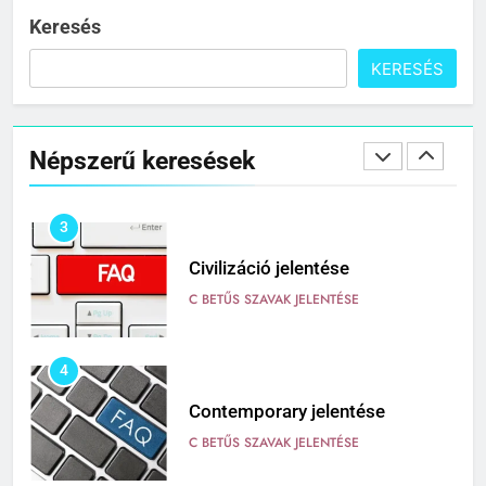
C BETŰS SZAVAK JELENTÉSE
Keresés
KERESÉS
2
Cingár jelentése
Népszerű keresések
C BETŰS SZAVAK JELENTÉSE
3
Civilizáció jelentése
C BETŰS SZAVAK JELENTÉSE
4
Contemporary jelentése
C BETŰS SZAVAK JELENTÉSE