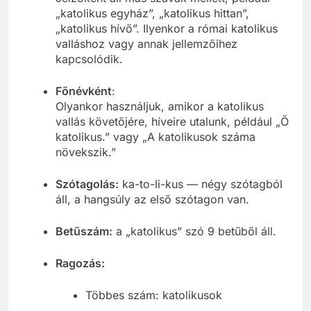
„katolikus egyház”, „katolikus hittan”,
„katolikus hívő”. Ilyenkor a római katolikus
valláshoz vagy annak jellemzőihez
kapcsolódik.
Főnévként
:
Olyankor használjuk, amikor a katolikus
vallás követőjére, híveire utalunk, például „Ő
katolikus.” vagy „A katolikusok száma
növekszik.”
Szótagolás:
ka-to-li-kus — négy szótagból
áll, a hangsúly az első szótagon van.
Betűszám:
a „katolikus” szó 9 betűből áll.
Ragozás:
Többes szám: katolikusok