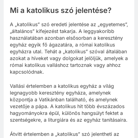
Mi a katolikus szó jelentése?
A „katolikus” szó eredeti jelentése az „egyetemes”,
„általános” kifejezést takarja. A leggyakoribb
használatában azonban elsősorban a keresztény
egyház egyik fő ágazatára, a római katolikus
egyházra utal. Tehát a „katolikus” szóval általában
azokat a híveket vagy dolgokat jelöljük, amelyek a
római katolikus valláshoz tartoznak vagy ahhoz
kapcsolódnak.
Vallási értelemben a katolikus egyház a világ
legnagyobb keresztény egyháza, amelynek
központja a Vatikánban található, és amelynek
vezetője a pápa. A katolikus hit több évszázados
hagyományokra épül, különös hangsúlyt fektet a
szentségekre, a liturgiára és az egyház tanításaira.
Átvitt értelemben a „katolikus” szó jelentheti az