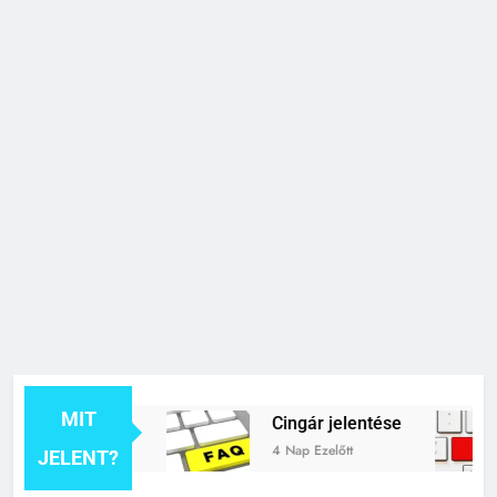
MIT
ék jelentése
Cingár jelentése
4 Nap Ezelőtt
JELENT?