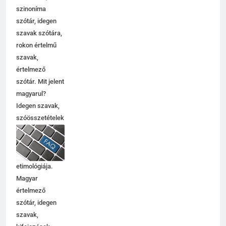
szinoníma
szótár, idegen
szavak szótára,
rokon értelmű
szavak,
értelmező
szótár. Mit jelent
magyarul?
Idegen szavak,
szóösszetételek
jelentése,
magyarázata,
használata,
etimológiája.
Magyar
értelmező
szótár, idegen
szavak,