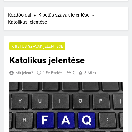
Kezdőoldal
K betűs szavak jelentése
Katolikus jelentése
K BETŰS SZAVAK JELENTÉSE
Katolikus jelentése
0
Mit Jelent?
1 Év Ezelőtt
8 Mins