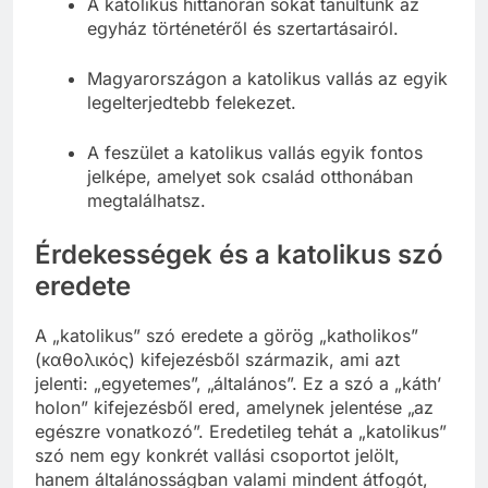
A katolikus hittanórán sokat tanultunk az
egyház történetéről és szertartásairól.
Magyarországon a katolikus vallás az egyik
legelterjedtebb felekezet.
A feszület a katolikus vallás egyik fontos
jelképe, amelyet sok család otthonában
megtalálhatsz.
Érdekességek és a katolikus szó
eredete
A „katolikus” szó eredete a görög „katholikos”
(καθολικός) kifejezésből származik, ami azt
jelenti: „egyetemes”, „általános”. Ez a szó a „káth’
holon” kifejezésből ered, amelynek jelentése „az
egészre vonatkozó”. Eredetileg tehát a „katolikus”
szó nem egy konkrét vallási csoportot jelölt,
hanem általánosságban valami mindent átfogót,