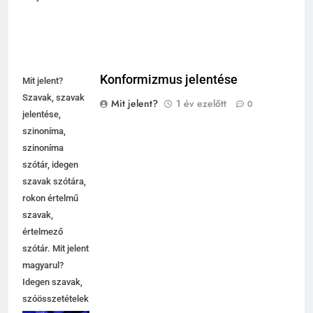
Konformizmus jelentése
Mit jelent?
Szavak, szavak
Mit jelent?
1 év ezelőtt
0
jelentése,
szinoníma,
szinoníma
szótár, idegen
szavak szótára,
rokon értelmű
szavak,
5
értelmező
Célkitűzés jelentése
szótár. Mit jelent
C BETŰS SZAVAK JELENTÉSE
magyarul?
Idegen szavak,
szóösszetételek
6