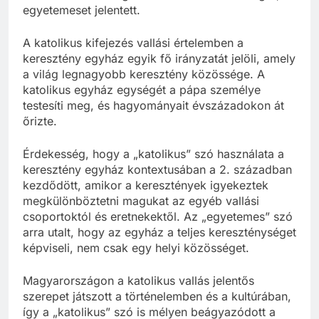
egyetemeset jelentett.
A katolikus kifejezés vallási értelemben a
keresztény egyház egyik fő irányzatát jelöli, amely
a világ legnagyobb keresztény közössége. A
katolikus egyház egységét a pápa személye
testesíti meg, és hagyományait évszázadokon át
őrizte.
Érdekesség, hogy a „katolikus” szó használata a
keresztény egyház kontextusában a 2. században
kezdődött, amikor a keresztények igyekeztek
megkülönböztetni magukat az egyéb vallási
csoportoktól és eretnekektől. Az „egyetemes” szó
arra utalt, hogy az egyház a teljes kereszténységet
képviseli, nem csak egy helyi közösséget.
Magyarországon a katolikus vallás jelentős
szerepet játszott a történelemben és a kultúrában,
így a „katolikus” szó is mélyen beágyazódott a