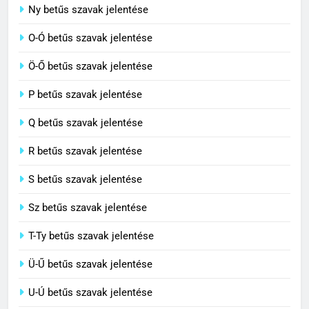
7
Ny betűs szavak jelentése
Céltudatos jelentése
O-Ó betűs szavak jelentése
C BETŰS SZAVAK JELENTÉSE
Ö-Ő betűs szavak jelentése
8
P betűs szavak jelentése
Centenárium jelentése
Q betűs szavak jelentése
C BETŰS SZAVAK JELENTÉSE
R betűs szavak jelentése
S betűs szavak jelentése
Sz betűs szavak jelentése
T-Ty betűs szavak jelentése
Ü-Ű betűs szavak jelentése
U-Ú betűs szavak jelentése