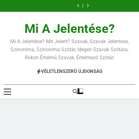
Ugrás
a
tartalomra
Mi A Jelentése?
Mi A Jelentése? Mit Jelent? Szavak, Szavak Jelentése,
Szinoníma, Szinoníma Szótár, Idegen Szavak Szótára,
Rokon Értelmű Szavak, Értelmező Szótár.
VÉLETLENSZERŰ ÚJDONSÁG