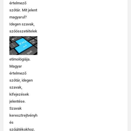
értelmező
szótár. Mit jelent
magyarul?
Idegen szavak,
szóösszetételek
jelentése,
magyarázata,
használata,
etimológiája.
Magyar
értelmező
szótár, idegen
szavak,
kifejezések
jelentése.
Szavak
keresztrejtvényhez
és
szójátékokhoz.