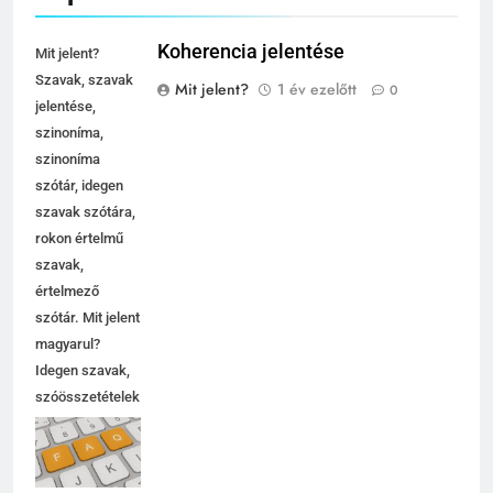
Koherencia jelentése
Mit jelent?
Szavak, szavak
Mit jelent?
1 év ezelőtt
0
jelentése,
szinoníma,
szinoníma
szótár, idegen
szavak szótára,
rokon értelmű
szavak,
értelmező
szótár. Mit jelent
magyarul?
Idegen szavak,
szóösszetételek
jelentése,
magyarázata,
használata,