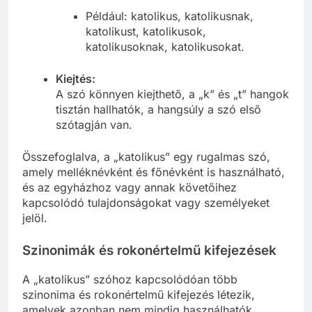
Például: katolikus, katolikusnak,
katolikust, katolikusok,
katolikusoknak, katolikusokat.
Kiejtés:
A szó könnyen kiejthető, a „k” és „t” hangok
tisztán hallhatók, a hangsúly a szó első
szótagján van.
Összefoglalva, a „katolikus” egy rugalmas szó,
amely melléknévként és főnévként is használható,
és az egyházhoz vagy annak követőihez
kapcsolódó tulajdonságokat vagy személyeket
jelöl.
Szinonimák és rokonértelmű kifejezések
A „katolikus” szóhoz kapcsolódóan több
szinonima és rokonértelmű kifejezés létezik,
amelyek azonban nem mindig használhatók