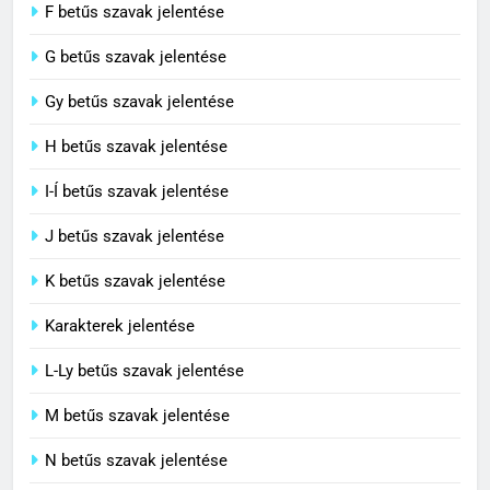
F betűs szavak jelentése
G betűs szavak jelentése
4
Contemporary jelentése
Gy betűs szavak jelentése
C BETŰS SZAVAK JELENTÉSE
H betűs szavak jelentése
I-Í betűs szavak jelentése
5
J betűs szavak jelentése
Célkitűzés jelentése
C BETŰS SZAVAK JELENTÉSE
K betűs szavak jelentése
Karakterek jelentése
6
L-Ly betűs szavak jelentése
Centrális jelentése
M betűs szavak jelentése
C BETŰS SZAVAK JELENTÉSE
N betűs szavak jelentése