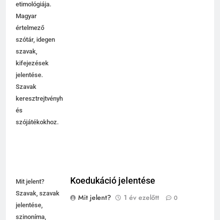
etimológiája.
Magyar
értelmező
szótár, idegen
szavak,
kifejezések
jelentése.
Szavak
keresztrejtvényhez
és
szójátékokhoz.
Koedukáció jelentése
Mit jelent?
Szavak, szavak
Mit jelent?
1 év ezelőtt
0
jelentése,
szinoníma,