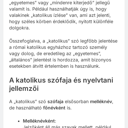
„egyetemes” vagy „mindenre kiterjedő” jellegű
valamit is. Például használhatják úgy is, hogy
valakinek „katolikus ízlése” van, ami azt jelenti,
hogy széles körben érdeklődik, nyitott különféle
dolgokra.
Összefoglalva, a „katolikus” szó legfőbb jelentése
a római katolikus egyházhoz tartozó személy
vagy dolog, de eredetileg az „egyetemes”,
„általános” jelentést is hordozza, amit bizonyos
esetekben átvitt értelemben is használunk.
A katolikus szófaja és nyelvtani
jellemzői
A „katolikus” szó
szófaja
elsősorban
melléknév
,
de használható
főnévként
is.
Melléknévként
:
Jelzőként áll más szavak mellett, például