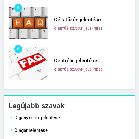
5
Célkitűzés jelentése
C BETŰS SZAVAK JELENTÉSE
6
Centrális jelentése
C BETŰS SZAVAK JELENTÉSE
7
Céltudatos jelentése
Legújabb szavak
C BETŰS SZAVAK JELENTÉSE
Cigánykerék jelentése
Cingár jelentése
8