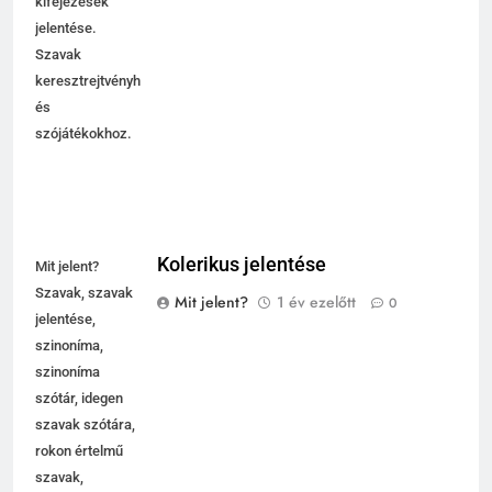
kifejezések
jelentése.
Szavak
keresztrejtvényhez
és
szójátékokhoz.
Kolerikus jelentése
Mit jelent?
Szavak, szavak
Mit jelent?
1 év ezelőtt
0
jelentése,
szinoníma,
szinoníma
szótár, idegen
szavak szótára,
rokon értelmű
szavak,