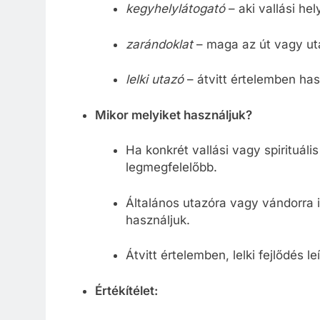
kegyhelylátogató
– aki vallási he
zarándoklat
– maga az út vagy uta
lelki utazó
– átvitt értelemben has
Mikor melyiket használjuk?
Ha konkrét vallási vagy spirituáli
legmegfelelőbb.
Általános utazóra vagy vándorra 
használjuk.
Átvitt értelemben, lelki fejlődés l
Értékítélet: