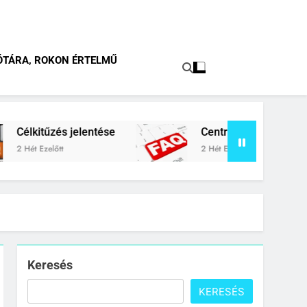
Célkitűzés jelentése
C BETŰS SZAVAK JELENTÉSE
ZÓTÁRA, ROKON ÉRTELMŰ
6
Centrális jelentése
C BETŰS SZAVAK JELENTÉSE
s jelentése
Centrális jelentése
2 Hét Ezelőtt
7
Céltudatos jelentése
C BETŰS SZAVAK JELENTÉSE
8
Centenárium jelentése
Keresés
C BETŰS SZAVAK JELENTÉSE
KERESÉS