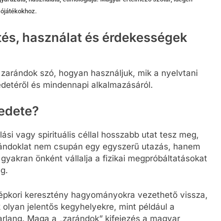
zójátékokhoz.
ntés, használat és érdekességek
a zarándok szó, hogyan használjuk, mik a nyelvtani
edetéről és mindennapi alkalmazásáról.
redete?
lási vagy spirituális céllal hosszabb utat tesz meg,
rándoklat nem csupán egy egyszerű utazás, hanem
gyakran önként vállalja a fizikai megpróbáltatásokat
eg.
zépkori keresztény hagyományokra vezethető vissza,
 olyan jelentős kegyhelyekre, mint például a
arlang. Maga a „zarándok” kifejezés a magyar