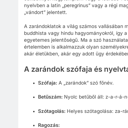
nyelvben a latin „peregrinus” vagy a régi magy
„vándort” jelentett.
A zarándoklatok a világ számos vallásában m
buddhista vagy hindu hagyományokról, így 
egyetemes jelentőségű. Ma a szó használata 
értelemben is alkalmazzuk olyan személyekr
akár életükben, akár egy adott ügy érdekébe
A zarándok szófaja és nyelvta
Szófaja:
A „zarándok” szó főnév.
Betűszám:
Nyolc betűből áll: z-a-r-á-n
Szótagolás:
Helyes szótagolása: za-rá
Ragozás: