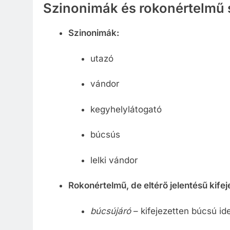
Szinonimák és rokonértelmű
Szinonimák:
utazó
vándor
kegyhelylátogató
búcsús
lelki vándor
Rokonértelmű, de eltérő jelentésű kife
búcsújáró
– kifejezetten búcsú i