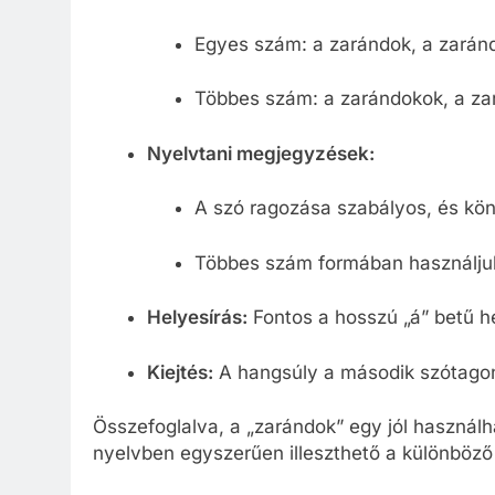
Egyes szám: a zarándok, a zarán
Többes szám: a zarándokok, a za
Nyelvtani megjegyzések:
A szó ragozása szabályos, és kö
Többes szám formában használjuk
Helyesírás:
Fontos a hosszú „á” betű h
Kiejtés:
A hangsúly a második szótago
Összefoglalva, a „zarándok” egy jól használ
nyelvben egyszerűen illeszthető a különböző