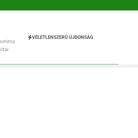
VÉLETLENSZERŰ ÚJDONSÁG
inoníma
ótár.
5