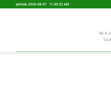
Ugrás
péntek, 2026-08-07
11:45:53 AM
a
tartalomra
Mi A J
Szót