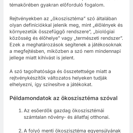
témakörében gyakran előforduló fogalom.
Rejtvényekben az „ökoszisztéma” szó általában
olyan definíciókkal jelenik meg, mint „élőlények és
környezetük összefüggő rendszere”, „biológiai
közösség és élőhelye” vagy „természeti rendszer”.
Ezek a meghatározások segítenek a játékosoknak
a megfejtésben, miközben a szó nem mindennapi
jellege miatt kihívást is jelent.
A szó tagolhatósága és összetettsége miatt a
rejtvénykészítők változatos helyeken tudják
elhelyezni, így színesítve a játékokat.
Példamondatok az ökoszisztéma szóval
Az esőerdők gazdag ökoszisztémái
számtalan növény- és állatfaj otthonai.
A folyó menti ökoszisztéma egyensúlyának