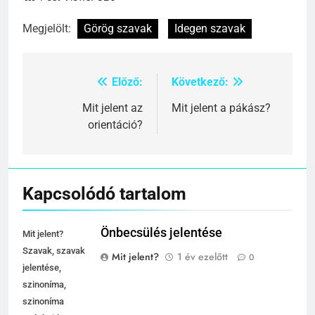
Megjelölt:
Görög szavak
Idegen szavak
Előző:
Következő:
Bejegyzés
navigáció
Mit jelent az
Mit jelent a pákász?
orientáció?
Kapcsolódó tartalom
Önbecsülés jelentése
Mit jelent?
Szavak, szavak
Mit jelent?
1 év ezelőtt
0
jelentése,
szinoníma,
szinoníma