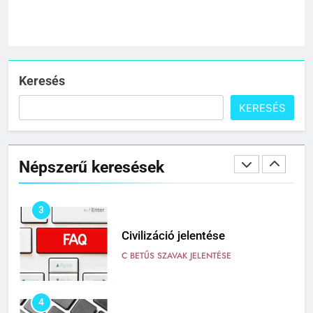
1
Cigánykerék jelentése
C BETŰS SZAVAK JELENTÉSE
Keresés
KERESÉS
2
Cingár jelentése
Népszerű keresések
C BETŰS SZAVAK JELENTÉSE
3
Civilizáció jelentése
C BETŰS SZAVAK JELENTÉSE
4