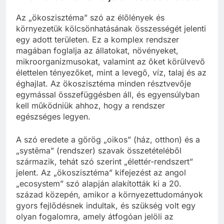
Az „ökoszisztéma” szó az élőlények és
környezetük kölcsönhatásának összességét jelenti
egy adott területen. Ez a komplex rendszer
magában foglalja az állatokat, növényeket,
mikroorganizmusokat, valamint az őket körülvevő
élettelen tényezőket, mint a levegő, víz, talaj és az
éghajlat. Az ökoszisztéma minden résztvevője
egymással összefüggésben áll, és egyensúlyban
kell működniük ahhoz, hogy a rendszer
egészséges legyen.
A szó eredete a görög „oikos” (ház, otthon) és a
„systēma” (rendszer) szavak összetételéből
származik, tehát szó szerint „élettér-rendszert”
jelent. Az „ökoszisztéma” kifejezést az angol
„ecosystem” szó alapján alakították ki a 20.
század közepén, amikor a környezettudományok
gyors fejlődésnek indultak, és szükség volt egy
olyan fogalomra, amely átfogóan jelöli az