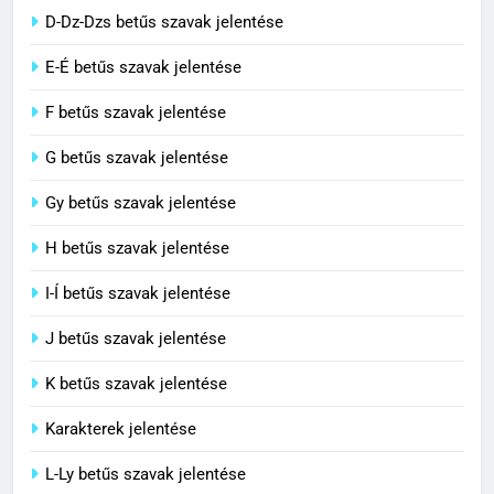
3
D-Dz-Dzs betűs szavak jelentése
Civilizáció jelentése
E-É betűs szavak jelentése
C BETŰS SZAVAK JELENTÉSE
F betűs szavak jelentése
G betűs szavak jelentése
4
Contemporary jelentése
Gy betűs szavak jelentése
C BETŰS SZAVAK JELENTÉSE
H betűs szavak jelentése
I-Í betűs szavak jelentése
5
J betűs szavak jelentése
Célkitűzés jelentése
C BETŰS SZAVAK JELENTÉSE
K betűs szavak jelentése
Karakterek jelentése
6
L-Ly betűs szavak jelentése
Centrális jelentése