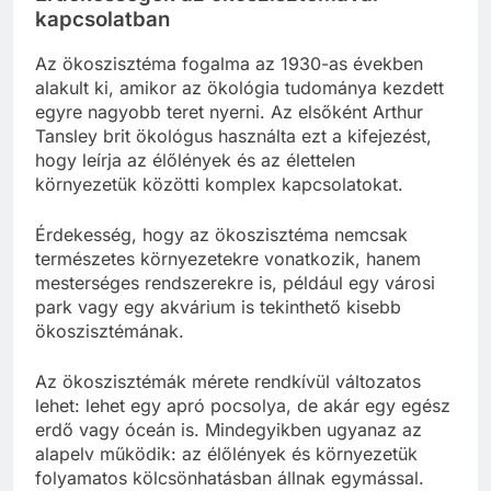
kapcsolatban
Az ökoszisztéma fogalma az 1930-as években
alakult ki, amikor az ökológia tudománya kezdett
egyre nagyobb teret nyerni. Az elsőként Arthur
Tansley brit ökológus használta ezt a kifejezést,
hogy leírja az élőlények és az élettelen
környezetük közötti komplex kapcsolatokat.
Érdekesség, hogy az ökoszisztéma nemcsak
természetes környezetekre vonatkozik, hanem
mesterséges rendszerekre is, például egy városi
park vagy egy akvárium is tekinthető kisebb
ökoszisztémának.
Az ökoszisztémák mérete rendkívül változatos
lehet: lehet egy apró pocsolya, de akár egy egész
erdő vagy óceán is. Mindegyikben ugyanaz az
alapelv működik: az élőlények és környezetük
folyamatos kölcsönhatásban állnak egymással.