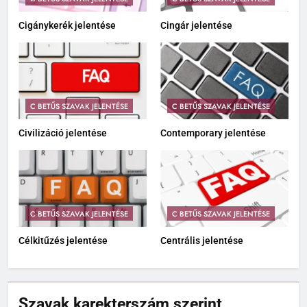
Cigánykerék jelentése
Cingár jelentése
C BETŰS SZAVAK JELENTÉSE
C BETŰS SZAVAK JELENTÉSE
Civilizáció jelentése
Contemporary jelentése
C BETŰS SZAVAK JELENTÉSE
C BETŰS SZAVAK JELENTÉSE
Célkitűzés jelentése
Centrális jelentése
Szavak karekterszám szerint