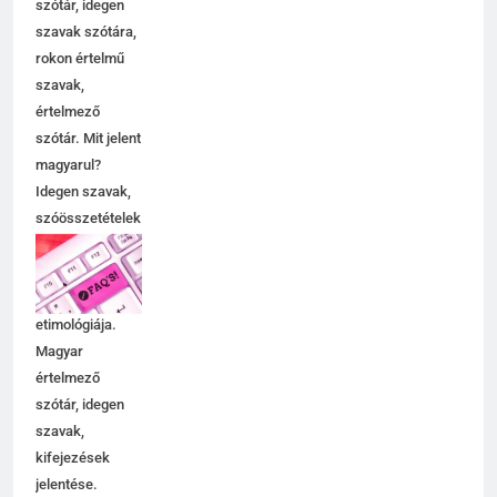
szótár, idegen
szavak szótára,
rokon értelmű
szavak,
értelmező
szótár. Mit jelent
magyarul?
Idegen szavak,
szóösszetételek
jelentése,
magyarázata,
használata,
etimológiája.
Magyar
értelmező
szótár, idegen
szavak,
kifejezések
jelentése.