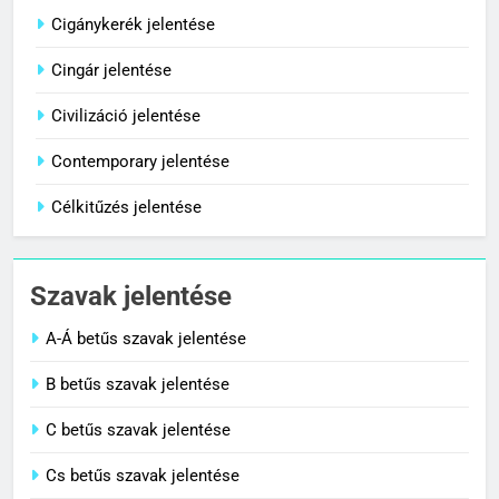
Cigánykerék jelentése
Cingár jelentése
8
Centenárium jelentése
Civilizáció jelentése
C BETŰS SZAVAK JELENTÉSE
Contemporary jelentése
Célkitűzés jelentése
1
Cigánykerék jelentése
Szavak jelentése
C BETŰS SZAVAK JELENTÉSE
A-Á betűs szavak jelentése
2
B betűs szavak jelentése
Cingár jelentése
C betűs szavak jelentése
C BETŰS SZAVAK JELENTÉSE
Cs betűs szavak jelentése