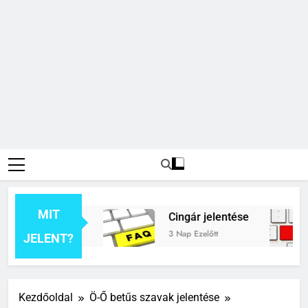
MIT
k jelentése
Cingár jelentése
3 Nap Ezelőtt
JELENT?
Kezdőoldal
Ö-Ő betűs szavak jelentése