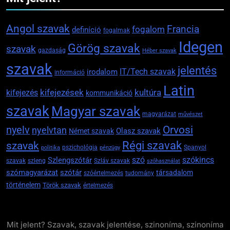
Angol szavak
Francia
fogalom
definíció
fogalmak
Idegen
Görög szavak
szavak
gazdaság
Héber szavak
szavak
jelentés
IT/Tech szavak
irodalom
információ
Latin
kifejezések
kifejezés
kultúra
kommunikáció
szavak
Magyar szavak
magyarázat
művészet
Orvosi
nyelv
nyelvtan
Olasz szavak
Német szavak
szavak
Régi szavak
pszichológia
Spanyol
politika
pénzügy
szókincs
Szlengszótár
szó
szavak
szleng
Szláv szavak
szóhasználat
szómagyarázat
szótár
társadalom
szóértelmezés
tudomány
történelem
Török szavak
értelmezés
Mit jelent? Szavak, szavak jelentése, szinoníma, szinoníma