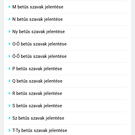
M betűs szavak jelentése
C BETŰS SZAVAK JELENTÉSE
N betűs szavak jelentése
7
Ny betűs szavak jelentése
Céltudatos jelentése
O-Ó betűs szavak jelentése
C BETŰS SZAVAK JELENTÉSE
Ö-Ő betűs szavak jelentése
8
P betűs szavak jelentése
Centenárium jelentése
Q betűs szavak jelentése
C BETŰS SZAVAK JELENTÉSE
R betűs szavak jelentése
S betűs szavak jelentése
Sz betűs szavak jelentése
T-Ty betűs szavak jelentése