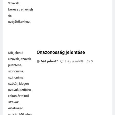
Szavak
keresztrejtvényhez
és
szójátékokhoz.
Önazonosság jelentése
Mit jelent?
Szavak, szavak
Mit jelent?
1 év ezelőtt
0
jelentése,
szinoníma,
szinoníma
szótár, idegen
szavak szótára,
rokon értelmű
szavak,
5
értelmező
Célkitűzés jelentése
szótár. Mit jelent