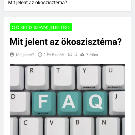
Mit jelent az ökoszisztéma?
Ö-Ő BETŰS SZAVAK JELENTÉSE
Mit jelent az ökoszisztéma?
0
Mit Jelent?
1 Év Ezelőtt
7 Mins