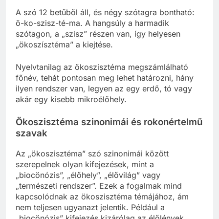
A szó 12 betűből áll, és négy szótagra bontható:
ö-ko-szisz-té-ma. A hangsúly a harmadik
szótagon, a „szisz” részen van, így helyesen
„ökoszísztéma” a kiejtése.
Nyelvtanilag az ökoszisztéma megszámlálható
főnév, tehát pontosan meg lehet határozni, hány
ilyen rendszer van, legyen az egy erdő, tó vagy
akár egy kisebb mikroélőhely.
Ökoszisztéma szinonimái és rokonértelmű
szavak
Az „ökoszisztéma” szó szinonimái között
szerepelnek olyan kifejezések, mint a
„biocönózis”, „élőhely”, „élővilág” vagy
„természeti rendszer”. Ezek a fogalmak mind
kapcsolódnak az ökoszisztéma témájához, ám
nem teljesen ugyanazt jelentik. Például a
„biocönózis” kifejezés kizárólag az élőlények