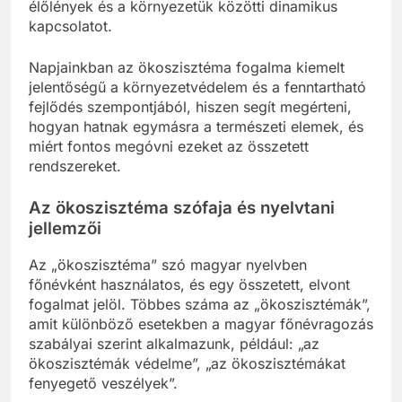
élőlények és a környezetük közötti dinamikus
kapcsolatot.
Napjainkban az ökoszisztéma fogalma kiemelt
jelentőségű a környezetvédelem és a fenntartható
fejlődés szempontjából, hiszen segít megérteni,
hogyan hatnak egymásra a természeti elemek, és
miért fontos megóvni ezeket az összetett
rendszereket.
Az ökoszisztéma szófaja és nyelvtani
jellemzői
Az „ökoszisztéma” szó magyar nyelvben
főnévként használatos, és egy összetett, elvont
fogalmat jelöl. Többes száma az „ökoszisztémák”,
amit különböző esetekben a magyar főnévragozás
szabályai szerint alkalmazunk, például: „az
ökoszisztémák védelme”, „az ökoszisztémákat
fenyegető veszélyek”.