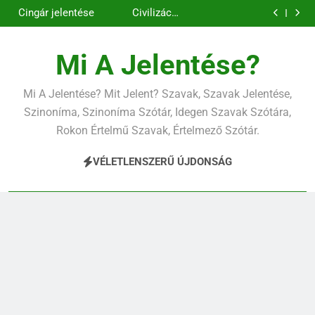
Contemporary
Cigánykerék
Ugrás
jelentése
jelentése
Cingár jelentése
Civilizáció
a
jelentése
Contemporary
jelentése
tartalomra
Mi A Jelentése?
Mi A Jelentése? Mit Jelent? Szavak, Szavak Jelentése,
Szinoníma, Szinoníma Szótár, Idegen Szavak Szótára,
Rokon Értelmű Szavak, Értelmező Szótár.
VÉLETLENSZERŰ ÚJDONSÁG