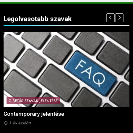
Legolvasotabb szavak
C BETŰS SZAVAK JELENTÉSE
Contemporary jelentése
C
1 év ezelőtt