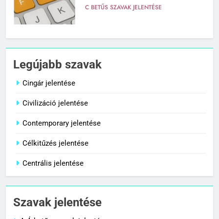
C BETŰS SZAVAK JELENTÉSE
7
Centenárium jelentése
Legújabb szavak
C BETŰS SZAVAK JELENTÉSE
Cingár jelentése
Civilizáció jelentése
8
Cenzúra jelentése
Contemporary jelentése
C BETŰS SZAVAK JELENTÉSE
Célkitűzés jelentése
Centrális jelentése
1
Cingár jelentése
Szavak jelentése
C BETŰS SZAVAK JELENTÉSE