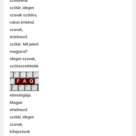
szinoníma
szótár, idegen
szavak szótára,
rokon értelmű
szavak,
5
értelmező
Centrális jelentése
szótár. Mit jelent
C BETŰS SZAVAK JELENTÉSE
magyarul?
Idegen szavak,
szóösszetételek
6
jelentése,
magyarázata,
Céltudatos jelentése
használata,
C BETŰS SZAVAK JELENTÉSE
etimológiája.
Magyar
értelmező
7
szótár, idegen
Centenárium jelentése
szavak,
C BETŰS SZAVAK JELENTÉSE
kifejezések