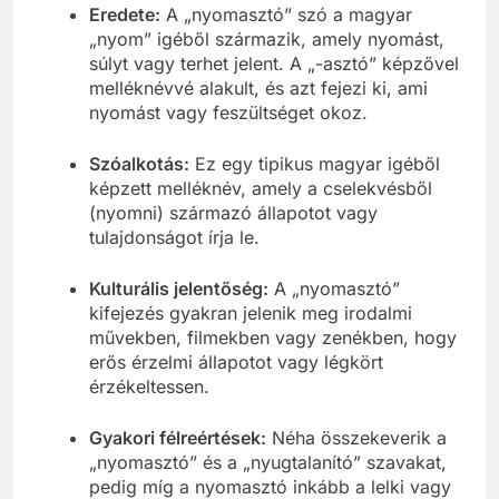
Eredete:
A „nyomasztó” szó a magyar
„nyom” igéből származik, amely nyomást,
súlyt vagy terhet jelent. A „-asztó” képzővel
melléknévvé alakult, és azt fejezi ki, ami
nyomást vagy feszültséget okoz.
Szóalkotás:
Ez egy tipikus magyar igéből
képzett melléknév, amely a cselekvésből
(nyomni) származó állapotot vagy
tulajdonságot írja le.
Kulturális jelentőség:
A „nyomasztó”
kifejezés gyakran jelenik meg irodalmi
művekben, filmekben vagy zenékben, hogy
erős érzelmi állapotot vagy légkört
érzékeltessen.
Gyakori félreértések:
Néha összekeverik a
„nyomasztó” és a „nyugtalanító” szavakat,
pedig míg a nyomasztó inkább a lelki vagy