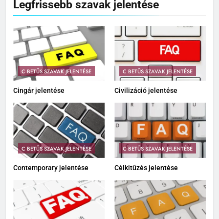
Legfrissebb szavak jelentése
C BETŰS SZAVAK JELENTÉSE
C BETŰS SZAVAK JELENTÉSE
Cingár jelentése
Civilizáció jelentése
C BETŰS SZAVAK JELENTÉSE
C BETŰS SZAVAK JELENTÉSE
Contemporary jelentése
Célkitűzés jelentése