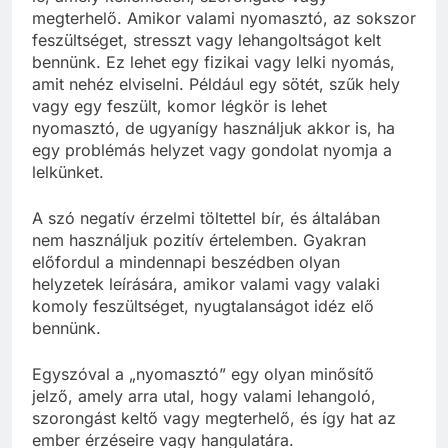
megterhelő. Amikor valami nyomasztó, az sokszor
feszültséget, stresszt vagy lehangoltságot kelt
bennünk. Ez lehet egy fizikai vagy lelki nyomás,
amit nehéz elviselni. Például egy sötét, szűk hely
vagy egy feszült, komor légkör is lehet
nyomasztó, de ugyanígy használjuk akkor is, ha
egy problémás helyzet vagy gondolat nyomja a
lelkünket.
A szó negatív érzelmi töltettel bír, és általában
nem használjuk pozitív értelemben. Gyakran
előfordul a mindennapi beszédben olyan
helyzetek leírására, amikor valami vagy valaki
komoly feszültséget, nyugtalanságot idéz elő
bennünk.
Egyszóval a „nyomasztó” egy olyan minősítő
jelző, amely arra utal, hogy valami lehangoló,
szorongást keltő vagy megterhelő, és így hat az
ember érzéseire vagy hangulatára.