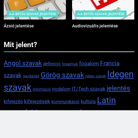
A-Á BETŰS SZAVAK JELENTÉSE
A-Á BETŰS SZAVAK JELENTÉSE
Ázsió jelentése
Audiovizuális jelentése
Mit jelent?
Angol szavak
Francia
fogalom
definíció
fogalmak
Idegen
Görög szavak
szavak
gazdaság
Héber szavak
szavak
jelentés
IT/Tech szavak
irodalom
információ
Latin
kifejezések
kifejezés
kultúra
kommunikáció
szavak
Magyar szavak
nyelv
magyarázat
Orvosi
nyelvtan
Olasz szavak
Német szavak
Orosz szavak
szavak
Régi szavak
pszichológia
Spanyol szavak
politika