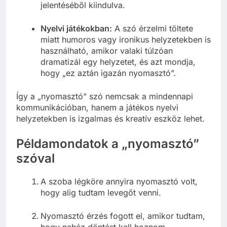
jelentéséből kiindulva.
Nyelvi játékokban:
A szó érzelmi töltete
miatt humoros vagy ironikus helyzetekben is
használható, amikor valaki túlzóan
dramatizál egy helyzetet, és azt mondja,
hogy „ez aztán igazán nyomasztó”.
Így a „nyomasztó” szó nemcsak a mindennapi
kommunikációban, hanem a játékos nyelvi
helyzetekben is izgalmas és kreatív eszköz lehet.
Példamondatok a „nyomasztó”
szóval
A szoba légköre annyira nyomasztó volt,
hogy alig tudtam levegőt venni.
Nyomasztó érzés fogott el, amikor tudtam,
hogy nehéz döntést kell hoznom.