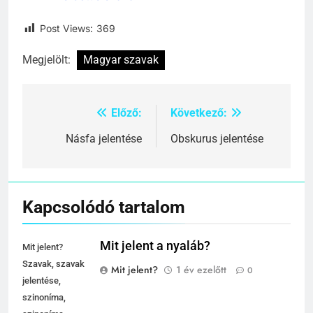
Post Views:
369
Megjelölt:
Magyar szavak
Előző:
Következő:
Bejegyzés
navigáció
Násfa jelentése
Obskurus jelentése
Kapcsolódó tartalom
Mit jelent a nyaláb?
Mit jelent?
Szavak, szavak
Mit jelent?
1 év ezelőtt
0
jelentése,
szinoníma,