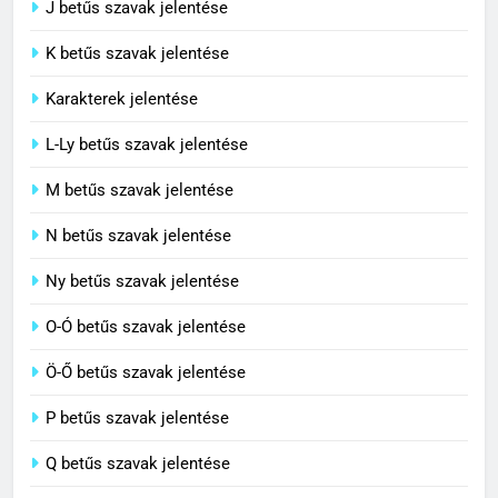
J betűs szavak jelentése
Centrális jelentése
C BETŰS SZAVAK JELENTÉSE
K betűs szavak jelentése
Karakterek jelentése
6
L-Ly betűs szavak jelentése
Céltudatos jelentése
M betűs szavak jelentése
C BETŰS SZAVAK JELENTÉSE
N betűs szavak jelentése
7
Ny betűs szavak jelentése
Centenárium jelentése
O-Ó betűs szavak jelentése
C BETŰS SZAVAK JELENTÉSE
Ö-Ő betűs szavak jelentése
8
P betűs szavak jelentése
Cenzúra jelentése
Q betűs szavak jelentése
C BETŰS SZAVAK JELENTÉSE