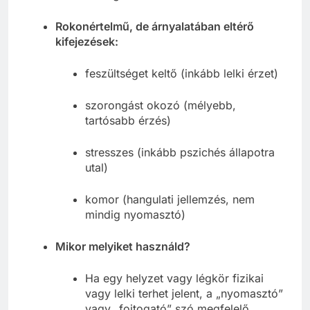
Rokonértelmű, de árnyalatában eltérő
kifejezések:
feszültséget keltő (inkább lelki érzet)
szorongást okozó (mélyebb,
tartósabb érzés)
stresszes (inkább pszichés állapotra
utal)
komor (hangulati jellemzés, nem
mindig nyomasztó)
Mikor melyiket használd?
Ha egy helyzet vagy légkör fizikai
vagy lelki terhet jelent, a „nyomasztó”
vagy „fojtogató” szó megfelelő.