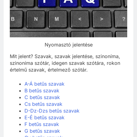
Nyomasztó jelentése
Mit jelent? Szavak, szavak jelentése, szinoníma,
szinoníma szótár, idegen szavak szótára, rokon
értelmű szavak, értelmező szótár.
A-Á betűs szavak
B betűs szavak
C betűs szavak
Cs betűs szavak
D-Dz-Dzs betűs szavak
E-É betűs szavak
F betűs szavak
G betűs szavak