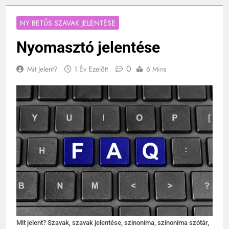
NY BETŰS SZAVAK JELENTÉSE
Nyomasztó jelentése
0
Mit Jelent?
1 Év Ezelőtt
6 Mins
Mit jelent? Szavak, szavak jelentése, szinoníma, szinoníma szótár,