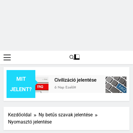
MIT
se
Civilizáció jelentése
Conte
6 Nap Ezelőtt
1 Hét Ez
JELENT?
Kezdőoldal
Ny betűs szavak jelentése
Nyomasztó jelentése