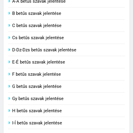
A-Á betűs szavak jelentése
2
B betűs szavak jelentése
Civilizáció jelentése
C betűs szavak jelentése
C BETŰS SZAVAK JELENTÉSE
Cs betűs szavak jelentése
3
D-Dz-Dzs betűs szavak jelentése
Contemporary jelentése
E-É betűs szavak jelentése
C BETŰS SZAVAK JELENTÉSE
F betűs szavak jelentése
G betűs szavak jelentése
4
Célkitűzés jelentése
Gy betűs szavak jelentése
C BETŰS SZAVAK JELENTÉSE
H betűs szavak jelentése
I-Í betűs szavak jelentése
5