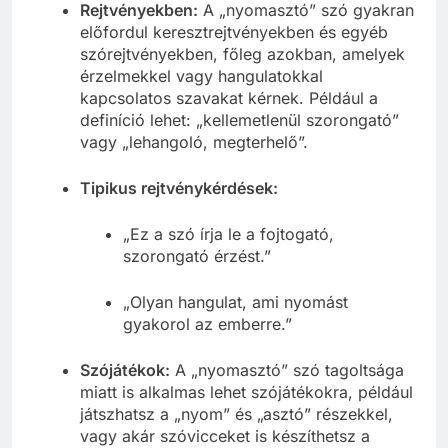
Rejtvényekben:
A „nyomasztó” szó gyakran
előfordul keresztrejtvényekben és egyéb
szórejtvényekben, főleg azokban, amelyek
érzelmekkel vagy hangulatokkal
kapcsolatos szavakat kérnek. Például a
definíció lehet: „kellemetlenül szorongató”
vagy „lehangoló, megterhelő”.
Tipikus rejtvénykérdések:
„Ez a szó írja le a fojtogató,
szorongató érzést.”
„Olyan hangulat, ami nyomást
gyakorol az emberre.”
Szójátékok:
A „nyomasztó” szó tagoltsága
miatt is alkalmas lehet szójátékokra, például
játszhatsz a „nyom” és „asztó” részekkel,
vagy akár szóvicceket is készíthetsz a