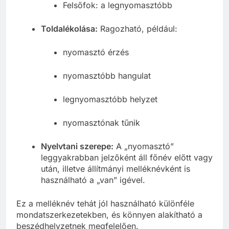
Felsőfok: a legnyomasztóbb
Toldalékolása:
Ragozható, például:
nyomasztó érzés
nyomasztóbb hangulat
legnyomasztóbb helyzet
nyomasztónak tűnik
Nyelvtani szerepe:
A „nyomasztó”
leggyakrabban jelzőként áll főnév előtt vagy
után, illetve állítmányi melléknévként is
használható a „van” igével.
Ez a melléknév tehát jól használható különféle
mondatszerkezetekben, és könnyen alakítható a
beszédhelyzetnek megfelelően.