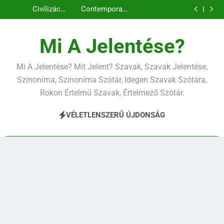
Célkitűzés
Cingár jelentése
Ugrás
jelentése
Civilizáció
Contemporary
a
jelentése
jelentése
Célkitűzés
jelentése
tartalomra
Mi A Jelentése?
Mi A Jelentése? Mit Jelent? Szavak, Szavak Jelentése,
Szinoníma, Szinoníma Szótár, Idegen Szavak Szótára,
Rokon Értelmű Szavak, Értelmező Szótár.
VÉLETLENSZERŰ ÚJDONSÁG