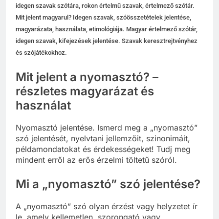
idegen szavak szótára, rokon értelmű szavak, értelmező szótár.
Mit jelent magyarul? Idegen szavak, szóösszetételek jelentése,
magyarázata, használata, etimológiája. Magyar értelmező szótár,
idegen szavak, kifejezések jelentése. Szavak keresztrejtvényhez
és szójátékokhoz.
Mit jelent a nyomasztó? –
részletes magyarázat és
használat
Nyomasztó jelentése. Ismerd meg a „nyomasztó”
szó jelentését, nyelvtani jellemzőit, szinonimáit,
példamondatokat és érdekességeket! Tudj meg
mindent erről az erős érzelmi töltetű szóról.
Mi a „nyomasztó” szó jelentése?
A „nyomasztó” szó olyan érzést vagy helyzetet ír
le, amely kellemetlen, szorongató vagy