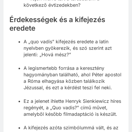
következő évtizedekben?
Érdekességek és a kifejezés
eredete
A „quo vadis” kifejezés eredete a latin
nyelvben gyökerezik, és szó szerint azt
jelenti: „Hová mész?”
A legismertebb forrása a keresztény
hagyományban található, ahol Péter apostol
a Róma elhagyása közben találkozik
Jézussal, és ezt a kérdést teszi fel neki.
Ez a jelenet ihlette Henryk Sienkiewicz híres
regényét, a „Quo vadis?” című művet,
amelyből később filmadaptáció is készült.
A kifejezés azóta szimbólummá vált, és az