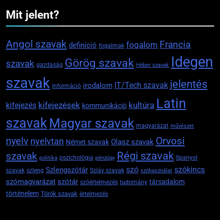
Mit jelent?
Angol szavak
Francia
fogalom
definíció
fogalmak
Idegen
Görög szavak
szavak
gazdaság
Héber szavak
szavak
jelentés
IT/Tech szavak
irodalom
információ
Latin
kifejezések
kifejezés
kultúra
kommunikáció
szavak
Magyar szavak
magyarázat
művészet
Orvosi
nyelv
nyelvtan
Olasz szavak
Német szavak
szavak
Régi szavak
pszichológia
Spanyol
politika
pénzügy
szókincs
Szlengszótár
szó
szavak
szleng
Szláv szavak
szóhasználat
szómagyarázat
szótár
társadalom
szóértelmezés
tudomány
történelem
Török szavak
értelmezés