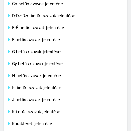
Cs betűs szavak jelentése
3
D-Dz-Dzs betűs szavak jelentése
Civilizáció jelentése
E-É betűs szavak jelentése
C BETŰS SZAVAK JELENTÉSE
F betűs szavak jelentése
G betűs szavak jelentése
4
Contemporary jelentése
Gy betűs szavak jelentése
C BETŰS SZAVAK JELENTÉSE
H betűs szavak jelentése
I-Í betűs szavak jelentése
5
J betűs szavak jelentése
Célkitűzés jelentése
C BETŰS SZAVAK JELENTÉSE
K betűs szavak jelentése
Karakterek jelentése
6