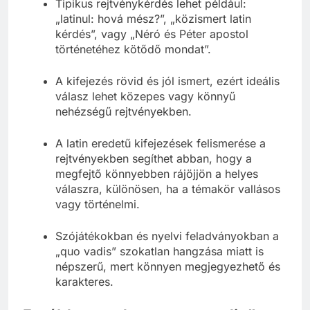
Tipikus rejtvénykérdés lehet például:
„latinul: hová mész?”, „közismert latin
kérdés”, vagy „Néró és Péter apostol
történetéhez kötődő mondat”.
A kifejezés rövid és jól ismert, ezért ideális
válasz lehet közepes vagy könnyű
nehézségű rejtvényekben.
A latin eredetű kifejezések felismerése a
rejtvényekben segíthet abban, hogy a
megfejtő könnyebben rájöjjön a helyes
válaszra, különösen, ha a témakör vallásos
vagy történelmi.
Szójátékokban és nyelvi feladványokban a
„quo vadis” szokatlan hangzása miatt is
népszerű, mert könnyen megjegyezhető és
karakteres.