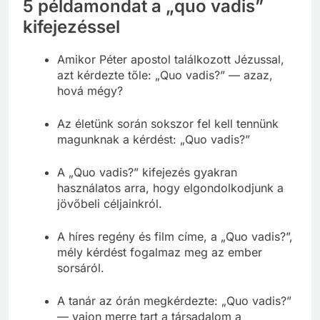
5 példamondat a „quo vadis”
kifejezéssel
Amikor Péter apostol találkozott Jézussal,
azt kérdezte tőle: „Quo vadis?” — azaz,
hová mégy?
Az életünk során sokszor fel kell tennünk
magunknak a kérdést: „Quo vadis?”
A „Quo vadis?” kifejezés gyakran
használatos arra, hogy elgondolkodjunk a
jövőbeli céljainkról.
A híres regény és film címe, a „Quo vadis?”,
mély kérdést fogalmaz meg az ember
sorsáról.
A tanár az órán megkérdezte: „Quo vadis?”
— vajon merre tart a társadalom a