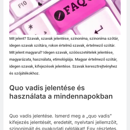
Mit jelent? Szavak, szavak jelentése, szinoníma, szinoníma szótár,
idegen szavak szótára, rokon értelmű szavak, értelmező szótár.
Mit jelent magyarul? Idegen szavak, szóösszetételek jelentése,
magyarázata, használata, etimológiája. Magyar értelmező szótár,
idegen szavak, kifejezések jelentése. Szavak keresztrejtvényhez
és szójátékokhoz.
Quo vadis jelentése és
használata a mindennapokban
Quo vadis jelentése. Ismerd meg a „quo vadis”
kifejezés jelentését, eredetét, nyelvtani jellemzőit,
szinonimáit és gyakorlati példákat! Egy részletes,