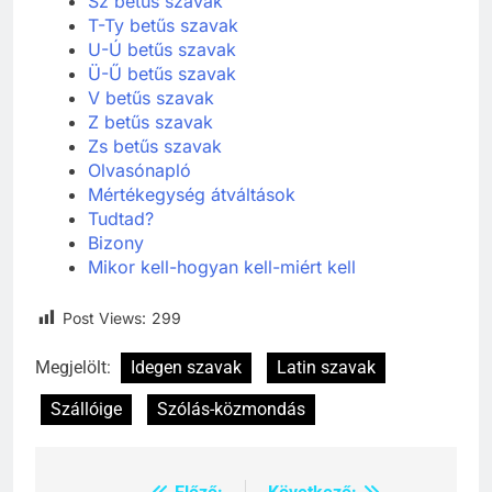
Sz betűs szavak
T-Ty betűs szavak
Célkitűzés jelentése
U-Ú betűs szavak
C BETŰS SZAVAK JELENTÉSE
Ü-Ű betűs szavak
V betűs szavak
Z betűs szavak
6
Zs betűs szavak
Olvasónapló
Centrális jelentése
Mértékegység átváltások
C BETŰS SZAVAK JELENTÉSE
Tudtad?
Bizony
Mikor kell-hogyan kell-miért kell
7
Post Views:
299
Céltudatos jelentése
C BETŰS SZAVAK JELENTÉSE
Megjelölt:
Idegen szavak
Latin szavak
Szállóige
Szólás-közmondás
8
Centenárium jelentése