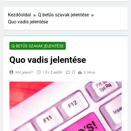
Kezdőoldal
Q betűs szavak jelentése
Quo vadis jelentése
Q BETŰS SZAVAK JELENTÉSE
Quo vadis jelentése
0
Mit Jelent?
1 Év Ezelőtt
6 Mins