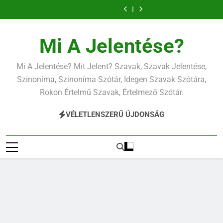
Contemporary
Cigánykerék
Ugrás
jelentése
jelentése
Cingár jelentése
Civilizáció
a
jelentése
Contemporary
jelentése
tartalomra
Mi A Jelentése?
Mi A Jelentése? Mit Jelent? Szavak, Szavak Jelentése,
Szinoníma, Szinoníma Szótár, Idegen Szavak Szótára,
Rokon Értelmű Szavak, Értelmező Szótár.
VÉLETLENSZERŰ ÚJDONSÁG