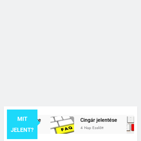
MIT
rék jelentése
Cingár jelentése
tt
4 Nap Ezelőtt
JELENT?