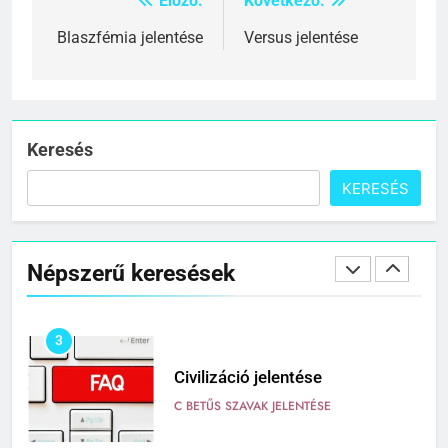
Előző:
Következő:
Bejegyzés
C BETŰS SZAVAK JELENTÉSE
navigáció
Blaszfémia jelentése
Versus jelentése
1
Cigánykerék jelentése
C BETŰS SZAVAK JELENTÉSE
Keresés
KERESÉS
2
Cingár jelentése
Népszerű keresések
C BETŰS SZAVAK JELENTÉSE
3
Civilizáció jelentése
C BETŰS SZAVAK JELENTÉSE