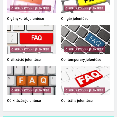
C BETŰS SZAVAK JELENTÉSE
C BETŰS SZAVAK JELENTÉSE
Cigánykerék jelentése
Cingár jelentése
C BETŰS SZAVAK JELENTÉSE
C BETŰS SZAVAK JELENTÉSE
Civilizáció jelentése
Contemporary jelentése
C BETŰS SZAVAK JELENTÉSE
C BETŰS SZAVAK JELENTÉSE
Célkitűzés jelentése
Centrális jelentése