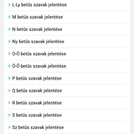
L-Ly betűs szavak jelentése
Centrális jelentése
M betűs szavak jelentése
C BETŰS SZAVAK JELENTÉSE
N betűs szavak jelentése
7
Ny betűs szavak jelentése
Céltudatos jelentése
O-Ó betűs szavak jelentése
C BETŰS SZAVAK JELENTÉSE
Ö-Ő betűs szavak jelentése
8
P betűs szavak jelentése
Centenárium jelentése
Q betűs szavak jelentése
C BETŰS SZAVAK JELENTÉSE
R betűs szavak jelentése
S betűs szavak jelentése
Sz betűs szavak jelentése