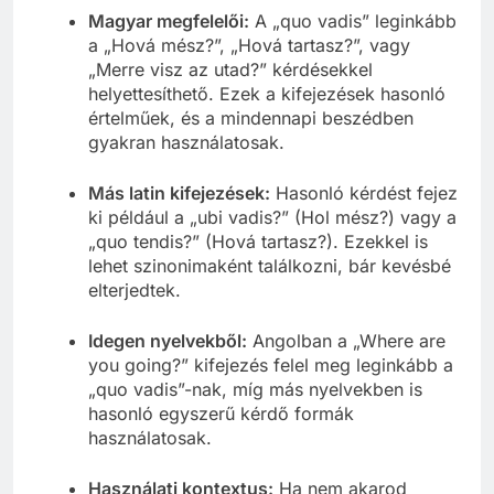
Magyar megfelelői:
A „quo vadis” leginkább
a „Hová mész?”, „Hová tartasz?”, vagy
„Merre visz az utad?” kérdésekkel
helyettesíthető. Ezek a kifejezések hasonló
értelműek, és a mindennapi beszédben
gyakran használatosak.
Más latin kifejezések:
Hasonló kérdést fejez
ki például a „ubi vadis?” (Hol mész?) vagy a
„quo tendis?” (Hová tartasz?). Ezekkel is
lehet szinonimaként találkozni, bár kevésbé
elterjedtek.
Idegen nyelvekből:
Angolban a „Where are
you going?” kifejezés felel meg leginkább a
„quo vadis”-nak, míg más nyelvekben is
hasonló egyszerű kérdő formák
használatosak.
Használati kontextus:
Ha nem akarod