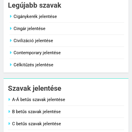
Céltudatos jelentése
Legújabb szavak
C BETŰS SZAVAK JELENTÉSE
Cigánykerék jelentése
Cingár jelentése
8
Centenárium jelentése
Civilizáció jelentése
C BETŰS SZAVAK JELENTÉSE
Contemporary jelentése
Célkitűzés jelentése
1
Cigánykerék jelentése
Szavak jelentése
C BETŰS SZAVAK JELENTÉSE
A-Á betűs szavak jelentése
2
B betűs szavak jelentése
Cingár jelentése
C betűs szavak jelentése
C BETŰS SZAVAK JELENTÉSE