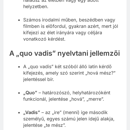
haladsz az életben vagy egy adott
helyzetben.
Számos irodalmi műben, beszédben vagy
filmben is előfordul, gyakran azért, mert jól
kifejezi az élet irányára vagy céljára
vonatkozó kérdést.
A „quo vadis” nyelvtani jellemzői
A „quo vadis” két szóból álló latin kérdő
kifejezés, amely szó szerint „hová mész?”
jelentéssel bír.
„Quo”
– határozószó, helyhatározóként
funkcionál, jelentése „hová”, „merre”.
„Vadis”
– az „ire” (menni) ige második
személyű, egyes számú jelen idejű alakja,
jelentése „te mész”.