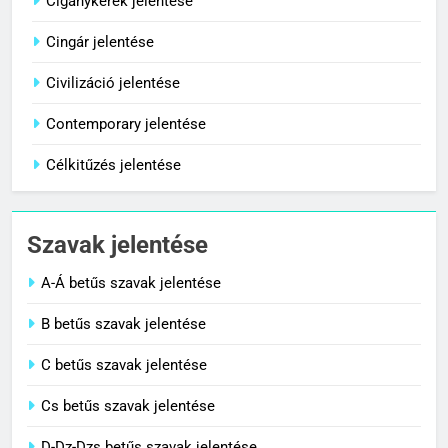
Cigánykerék jelentése
Cingár jelentése
8
Centenárium jelentése
Civilizáció jelentése
C BETŰS SZAVAK JELENTÉSE
Contemporary jelentése
Célkitűzés jelentése
1
Cigánykerék jelentése
Szavak jelentése
C BETŰS SZAVAK JELENTÉSE
A-Á betűs szavak jelentése
2
B betűs szavak jelentése
Cingár jelentése
C betűs szavak jelentése
C BETŰS SZAVAK JELENTÉSE
Cs betűs szavak jelentése
3
D-Dz-Dzs betűs szavak jelentése