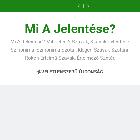
Ugrás
a
tartalomra
Mi A Jelentése?
Mi A Jelentése? Mit Jelent? Szavak, Szavak Jelentése,
Szinoníma, Szinoníma Szótár, Idegen Szavak Szótára,
Rokon Értelmű Szavak, Értelmező Szótár.
VÉLETLENSZERŰ ÚJDONSÁG