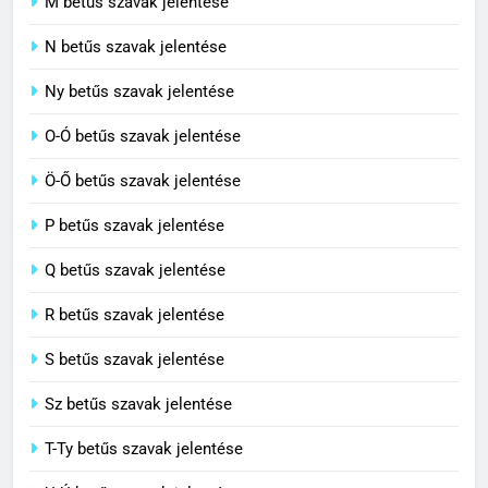
M betűs szavak jelentése
C BETŰS SZAVAK JELENTÉSE
N betűs szavak jelentése
7
Ny betűs szavak jelentése
Céltudatos jelentése
O-Ó betűs szavak jelentése
C BETŰS SZAVAK JELENTÉSE
Ö-Ő betűs szavak jelentése
8
P betűs szavak jelentése
Centenárium jelentése
Q betűs szavak jelentése
C BETŰS SZAVAK JELENTÉSE
R betűs szavak jelentése
S betűs szavak jelentése
Sz betűs szavak jelentése
T-Ty betűs szavak jelentése