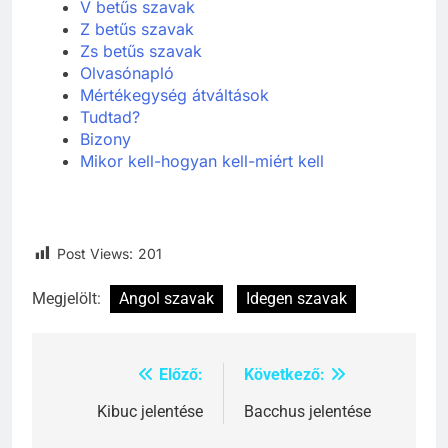
V betűs szavak
Z betűs szavak
Zs betűs szavak
Olvasónapló
Mértékegység átváltások
Tudtad?
Bizony
Mikor kell-hogyan kell-miért kell
Post Views:
201
Megjelölt:
Angol szavak
Idegen szavak
Előző:
Következő:
Bejegyzés
navigáció
Kibuc jelentése
Bacchus jelentése