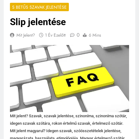
S BETŰS SZAVAK JELENTÉSE
Slip jelentése
0
Mit Jelent?
1 Év Ezelőtt
6 Mins
Mit jelent? Szavak, szavak jelentése, szinoníma, szinoníma szótár,
idegen szavak szótára, rokon értelmű szavak, értelmező szótár.
Mit jelent magyarul? Idegen szavak, szóösszetételek jelentése,
magyarázata, használata, etimológiája. Magyar értelmező szótár,