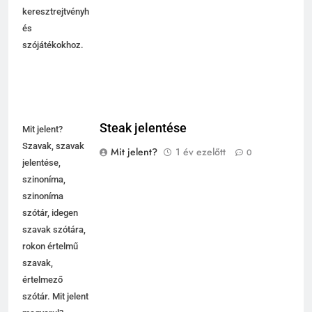
keresztrejtvényhez
és
szójátékokhoz.
Steak jelentése
Mit jelent?
Szavak, szavak
Mit jelent?
1 év ezelőtt
0
jelentése,
szinoníma,
szinoníma
szótár, idegen
szavak szótára,
rokon értelmű
szavak,
5
értelmező
Célkitűzés jelentése
szótár. Mit jelent