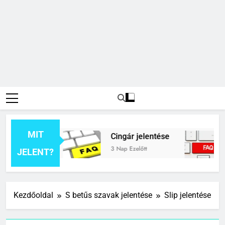
MIT
elentése
Cingár jelentése
Civ
3 Nap Ezelőtt
6 Na
JELENT?
Kezdőoldal
S betűs szavak jelentése
Slip jelentése