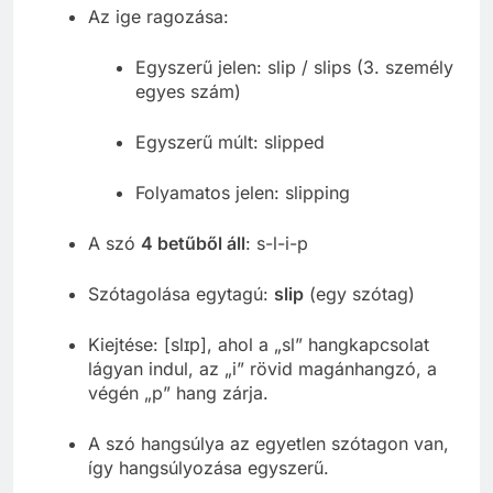
Az ige ragozása:
Egyszerű jelen: slip / slips (3. személy
egyes szám)
Egyszerű múlt: slipped
Folyamatos jelen: slipping
A szó
4 betűből áll
: s-l-i-p
Szótagolása egytagú:
slip
(egy szótag)
Kiejtése: [slɪp], ahol a „sl” hangkapcsolat
lágyan indul, az „i” rövid magánhangzó, a
végén „p” hang zárja.
A szó hangsúlya az egyetlen szótagon van,
így hangsúlyozása egyszerű.