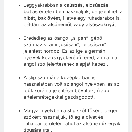
Leggyakrabban a
csúszás
,
elcsúszás
,
botlás
értelemben használjuk, de jelentheti a
hibát
,
baklövést
, illetve egy ruhadarabot is,
például az
alsóneműt
vagy
alsószoknyát
.
Eredetileg az óangol „slipan” igéből
származik, ami „csúszni”, „elcsúszni”
jelentést hordoz. Ez az ige a germán
nyelvek közös gyökeréből ered, ami a mai
angol szó jelentésének alapját képezi.
A slip szó már a középkorban is
használatban volt az angol nyelvben, és az
idők során a jelentései bővültek, újabb
értelemrétegekkel gazdagodott.
Magyar nyelvben a
slip
szót főként idegen
szóként használjuk, főleg a divat és
ruhaipar területén, ahol az alsóneműk egyik
típusára utal.