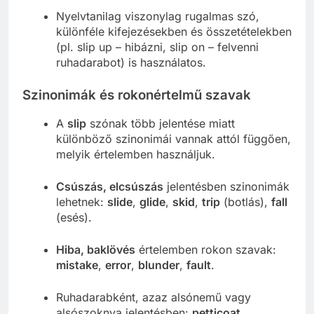
Nyelvtanilag viszonylag rugalmas szó,
különféle kifejezésekben és összetételekben
(pl. slip up – hibázni, slip on – felvenni
ruhadarabot) is használatos.
Szinonimák és rokonértelmű szavak
A
slip
szónak több jelentése miatt
különböző szinonimái vannak attól függően,
melyik értelemben használjuk.
Csúszás, elcsúszás
jelentésben szinonimák
lehetnek:
slide
,
glide
,
skid
,
trip
(botlás),
fall
(esés).
Hiba, baklövés
értelemben rokon szavak:
mistake
,
error
,
blunder
,
fault
.
Ruhadarabként, azaz alsónemű vagy
alsószoknya jelentésben:
petticoat