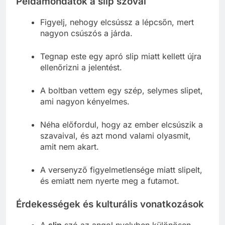
Példamondatok a slip szóval
Figyelj, nehogy elcsússz a lépcsőn, mert
nagyon csúszós a járda.
Tegnap este egy apró slip miatt kellett újra
ellenőrizni a jelentést.
A boltban vettem egy szép, selymes slipet,
ami nagyon kényelmes.
Néha előfordul, hogy az ember elcsúszik a
szavaival, és azt mond valami olyasmit,
amit nem akart.
A versenyző figyelmetlensége miatt slipelt,
és emiatt nem nyerte meg a futamot.
Érdekességek és kulturális vonatkozások
A
slip
szó az angol nyelvben különösen