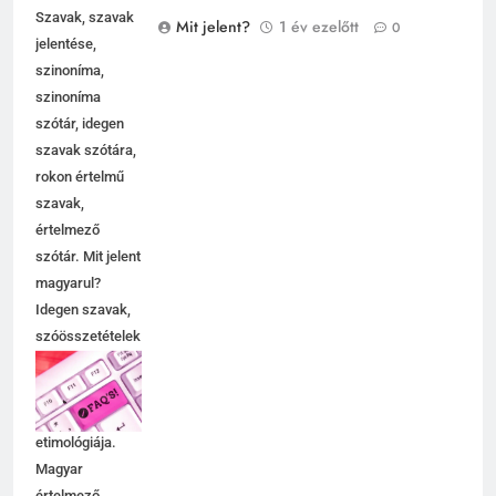
Szavak, szavak
Mit jelent?
1 év ezelőtt
0
jelentése,
szinoníma,
szinoníma
szótár, idegen
szavak szótára,
rokon értelmű
szavak,
értelmező
szótár. Mit jelent
magyarul?
Idegen szavak,
szóösszetételek
jelentése,
magyarázata,
használata,
etimológiája.
Magyar
értelmező