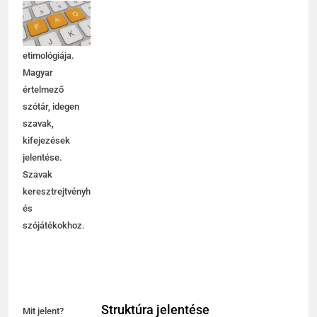
jelentése,
magyarázata,
használata,
etimológiája.
Magyar
értelmező
szótár, idegen
szavak,
kifejezések
jelentése.
Szavak
keresztrejtvényhez
és
szójátékokhoz.
Struktúra jelentése
Mit jelent?