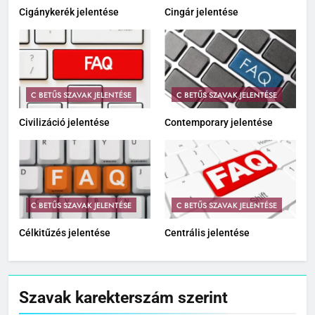
Cigánykerék jelentése
Cingár jelentése
C BETŰS SZAVAK JELENTÉSE
C BETŰS SZAVAK JELENTÉSE
Civilizáció jelentése
Contemporary jelentése
C BETŰS SZAVAK JELENTÉSE
C BETŰS SZAVAK JELENTÉSE
Célkitűzés jelentése
Centrális jelentése
Szavak karekterszám szerint