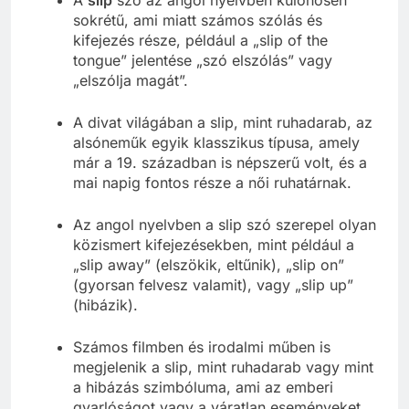
sokrétű, ami miatt számos szólás és
kifejezés része, például a „slip of the
tongue” jelentése „szó elszólás” vagy
„elszólja magát”.
A divat világában a slip, mint ruhadarab, az
alsóneműk egyik klasszikus típusa, amely
már a 19. században is népszerű volt, és a
mai napig fontos része a női ruhatárnak.
Az angol nyelvben a slip szó szerepel olyan
közismert kifejezésekben, mint például a
„slip away” (elszökik, eltűnik), „slip on”
(gyorsan felvesz valamit), vagy „slip up”
(hibázik).
Számos filmben és irodalmi műben is
megjelenik a slip, mint ruhadarab vagy mint
a hibázás szimbóluma, ami az emberi
gyarlóságot vagy a váratlan eseményeket