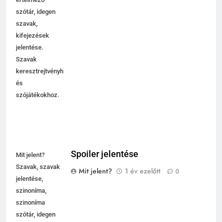
szótár, idegen
szavak,
kifejezések
jelentése.
Szavak
keresztrejtvényhez
és
szójátékokhoz.
Spoiler jelentése
Mit jelent?
Szavak, szavak
Mit jelent?
1 év ezelőtt
0
jelentése,
szinoníma,
szinoníma
szótár, idegen