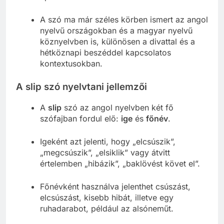
A szó ma már széles körben ismert az angol
nyelvű országokban és a magyar nyelvű
köznyelvben is, különösen a divattal és a
hétköznapi beszéddel kapcsolatos
kontextusokban.
A slip szó nyelvtani jellemzői
A
slip
szó az angol nyelvben két fő
szófajban fordul elő:
ige
és
főnév
.
Igeként azt jelenti, hogy „elcsúszik”,
„megcsúszik”, „elsiklik” vagy átvitt
értelemben „hibázik”, „baklövést követ el”.
Főnévként használva jelenthet csúszást,
elcsúszást, kisebb hibát, illetve egy
ruhadarabot, például az alsóneműt.