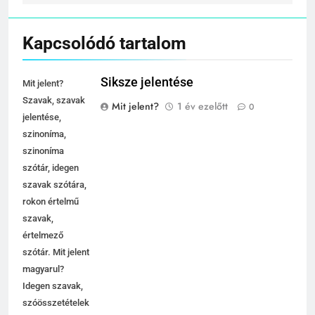
Kapcsolódó tartalom
Siksze jelentése
Mit jelent?
Szavak, szavak
Mit jelent?
1 év ezelőtt
0
jelentése,
szinoníma,
szinoníma
szótár, idegen
szavak szótára,
rokon értelmű
szavak,
értelmező
szótár. Mit jelent
magyarul?
Idegen szavak,
szóösszetételek