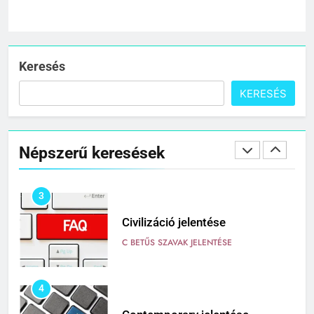
1
Cigánykerék jelentése
C BETŰS SZAVAK JELENTÉSE
Keresés
KERESÉS
2
Cingár jelentése
Népszerű keresések
C BETŰS SZAVAK JELENTÉSE
3
Civilizáció jelentése
C BETŰS SZAVAK JELENTÉSE
4