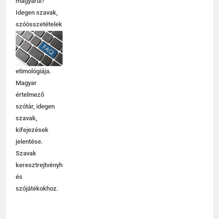
C BETŰS SZAVAK JELENTÉSE
magyarul?
Idegen szavak,
szóösszetételek
6
jelentése,
magyarázata,
Centrális jelentése
használata,
C BETŰS SZAVAK JELENTÉSE
etimológiája.
Magyar
értelmező
7
szótár, idegen
Céltudatos jelentése
szavak,
C BETŰS SZAVAK JELENTÉSE
kifejezések
jelentése.
Szavak
8
keresztrejtvényhez
és
Centenárium jelentése
szójátékokhoz.
C BETŰS SZAVAK JELENTÉSE