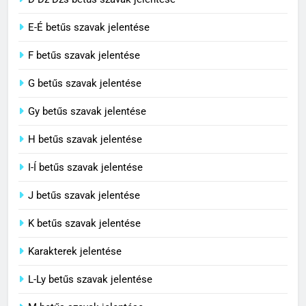
Civilizáció jelentése
E-É betűs szavak jelentése
C BETŰS SZAVAK JELENTÉSE
F betűs szavak jelentése
G betűs szavak jelentése
4
Contemporary jelentése
Gy betűs szavak jelentése
C BETŰS SZAVAK JELENTÉSE
H betűs szavak jelentése
I-Í betűs szavak jelentése
5
J betűs szavak jelentése
Célkitűzés jelentése
C BETŰS SZAVAK JELENTÉSE
K betűs szavak jelentése
Karakterek jelentése
6
L-Ly betűs szavak jelentése
Centrális jelentése