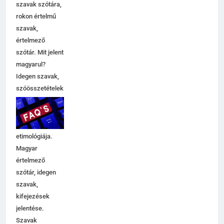
szavak szótára,
rokon értelmű
szavak,
értelmező
szótár. Mit jelent
magyarul?
Idegen szavak,
szóösszetételek
jelentése,
magyarázata,
használata,
etimológiája.
Magyar
értelmező
szótár, idegen
szavak,
kifejezések
jelentése.
Szavak