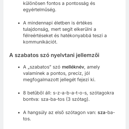
különösen fontos a pontosság és
egyértelműség.
A mindennapi életben is értékes
tulajdonság, mert segít elkerülni a
félreértéseket és hatékonyabbá teszi a
kommunikációt.
A szabatos szó nyelvtani jellemzői
A „szabatos” szó
melléknév
, amely
valaminek a pontos, precíz, jól
megfogalmazott jellegét fejezi ki.
8 betűből áll: s-z-a-b-a-t-o-s, szótagokra
bontva: sza-ba-tos (3 szótag).
A hangsúly az első szótagon van:
sza
-ba-
tos.