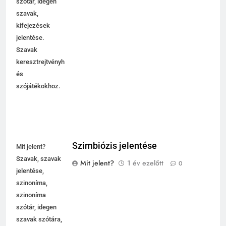
szótár, idegen
szavak,
kifejezések
jelentése.
Szavak
keresztrejtvényhez
és
szójátékokhoz.
Szimbiózis jelentése
Mit jelent?
Szavak, szavak
Mit jelent?
1 év ezelőtt
0
jelentése,
szinoníma,
szinoníma
szótár, idegen
szavak szótára,