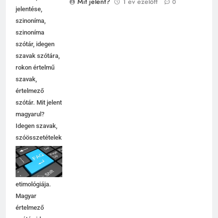
Mit jelent?
1 év ezelőtt
0
jelentése,
szinoníma,
szinoníma
szótár, idegen
szavak szótára,
rokon értelmű
szavak,
értelmező
szótár. Mit jelent
magyarul?
Idegen szavak,
szóösszetételek
jelentése,
magyarázata,
használata,
etimológiája.
Magyar
értelmező