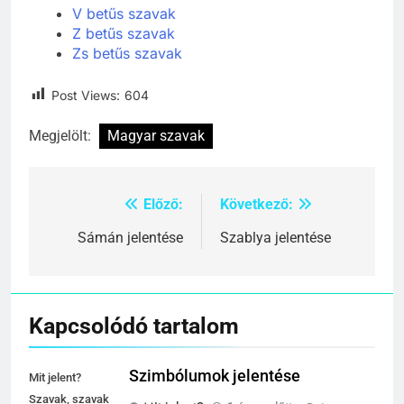
V betűs szavak
Z betűs szavak
Zs betűs szavak
Post Views:
604
Megjelölt:
Magyar szavak
Előző:
Következő:
Bejegyzés
navigáció
Sámán jelentése
Szablya jelentése
Kapcsolódó tartalom
Szimbólumok jelentése
Mit jelent?
Szavak, szavak