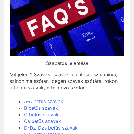
Szabatos jelentése
Mit jelent? Szavak, szavak jelentése, szinoníma,
szinoníma szótár, idegen szavak szótára, rokon
értelmű szavak, értelmező szótár.
A-Á betűs szavak
B betűs szavak
C betűs szavak
Cs betűs szavak
D-Dz-Dzs betűs szavak