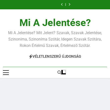
Ugrás
a
tartalomra
Mi A Jelentése?
Mi A Jelentése? Mit Jelent? Szavak, Szavak Jelentése,
Szinoníma, Szinoníma Szótár, Idegen Szavak Szótára,
Rokon Értelmű Szavak, Értelmező Szótár.
VÉLETLENSZERŰ ÚJDONSÁG