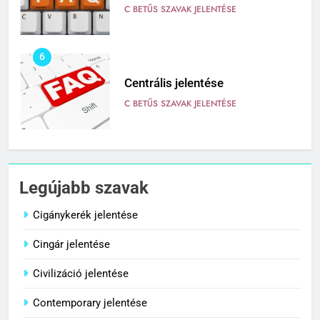
C BETŰS SZAVAK JELENTÉSE
6
Centrális jelentése
C BETŰS SZAVAK JELENTÉSE
7
Céltudatos jelentése
Legújabb szavak
C BETŰS SZAVAK JELENTÉSE
Cigánykerék jelentése
Cingár jelentése
8
Centenárium jelentése
Civilizáció jelentése
C BETŰS SZAVAK JELENTÉSE
Contemporary jelentése