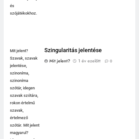
és
szójátékokhoz.
Szingularitás jelentése
Mit jelent?
Szavak, szavak
Mit jelent?
1 év ezelőtt
0
jelentése,
szinoníma,
szinoníma
szótár, idegen
szavak szótára,
rokon értelmű
szavak,
értelmező
szótár. Mit jelent
magyarul?