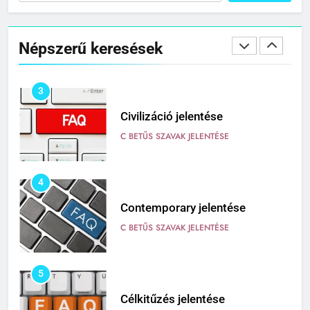
Cingár jelentése
Népszerű keresések
C BETŰS SZAVAK JELENTÉSE
3
Civilizáció jelentése
C BETŰS SZAVAK JELENTÉSE
4
Contemporary jelentése
C BETŰS SZAVAK JELENTÉSE
5
Célkitűzés jelentése