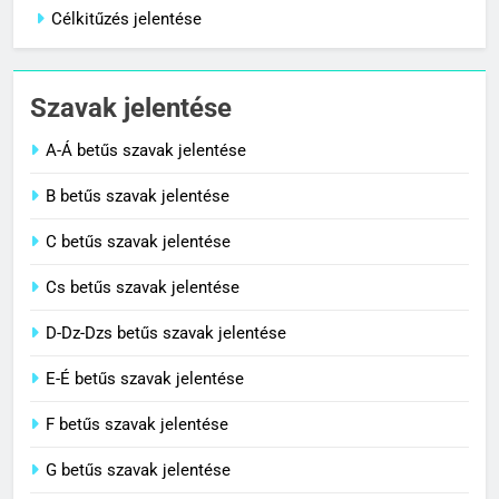
Célkitűzés jelentése
1
Cigánykerék jelentése
Szavak jelentése
C BETŰS SZAVAK JELENTÉSE
A-Á betűs szavak jelentése
2
B betűs szavak jelentése
Cingár jelentése
C betűs szavak jelentése
C BETŰS SZAVAK JELENTÉSE
Cs betűs szavak jelentése
3
D-Dz-Dzs betűs szavak jelentése
Civilizáció jelentése
E-É betűs szavak jelentése
C BETŰS SZAVAK JELENTÉSE
F betűs szavak jelentése
G betűs szavak jelentése
4