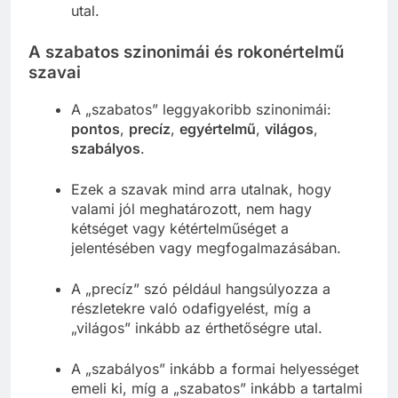
utal.
A szabatos szinonimái és rokonértelmű
szavai
A „szabatos” leggyakoribb szinonimái:
pontos
,
precíz
,
egyértelmű
,
világos
,
szabályos
.
Ezek a szavak mind arra utalnak, hogy
valami jól meghatározott, nem hagy
kétséget vagy kétértelműséget a
jelentésében vagy megfogalmazásában.
A „precíz” szó például hangsúlyozza a
részletekre való odafigyelést, míg a
„világos” inkább az érthetőségre utal.
A „szabályos” inkább a formai helyességet
emeli ki, míg a „szabatos” inkább a tartalmi