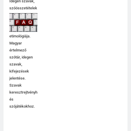
Idegen szavak,
szóösszetételek
jelentése,
magyarázata,
használata,
etimológiája.
Magyar
értelmező
szótár, idegen
szavak,
kifejezések
jelentése.
Szavak
keresztrejtvényhez
és
szójátékokhoz.