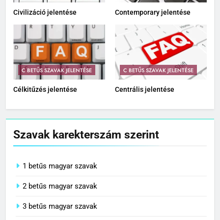
Civilizáció jelentése
Contemporary jelentése
C BETŰS SZAVAK JELENTÉSE
C BETŰS SZAVAK JELENTÉSE
Célkitűzés jelentése
Centrális jelentése
Szavak karekterszám szerint
1 betűs magyar szavak
2 betűs magyar szavak
3 betűs magyar szavak