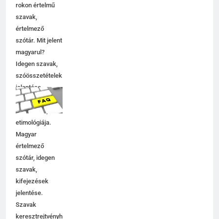
rokon értelmű
szavak,
értelmező
szótár. Mit jelent
magyarul?
Idegen szavak,
szóösszetételek
jelentése,
magyarázata,
használata,
etimológiája.
Magyar
értelmező
szótár, idegen
szavak,
kifejezések
jelentése.
Szavak
keresztrejtvényhez