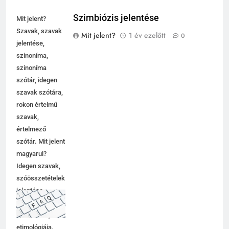
Szimbiózis jelentése
Mit jelent?
Szavak, szavak
Mit jelent?
1 év ezelőtt
0
jelentése,
szinoníma,
szinoníma
szótár, idegen
szavak szótára,
rokon értelmű
szavak,
5
értelmező
Célkitűzés jelentése
szótár. Mit jelent
C BETŰS SZAVAK JELENTÉSE
magyarul?
Idegen szavak,
szóösszetételek
6
jelentése,
magyarázata,
Centrális jelentése
használata,
C BETŰS SZAVAK JELENTÉSE
etimológiája.