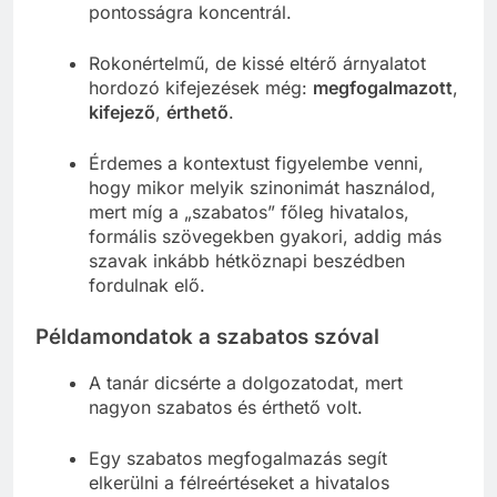
pontosságra koncentrál.
Rokonértelmű, de kissé eltérő árnyalatot
hordozó kifejezések még:
megfogalmazott
,
kifejező
,
érthető
.
Érdemes a kontextust figyelembe venni,
hogy mikor melyik szinonimát használod,
mert míg a „szabatos” főleg hivatalos,
formális szövegekben gyakori, addig más
szavak inkább hétköznapi beszédben
fordulnak elő.
Példamondatok a szabatos szóval
A tanár dicsérte a dolgozatodat, mert
nagyon szabatos és érthető volt.
Egy szabatos megfogalmazás segít
elkerülni a félreértéseket a hivatalos