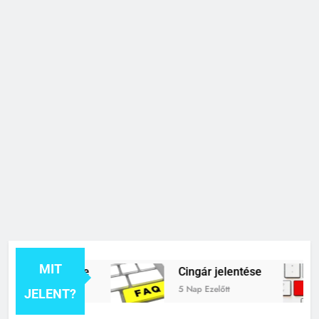
MIT
ék jelentése
Cingár jelentése
5 Nap Ezelőtt
JELENT?