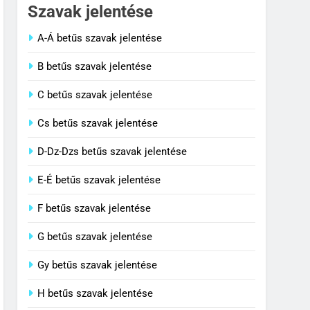
Szavak jelentése
1
Cigánykerék jelentése
A-Á betűs szavak jelentése
C BETŰS SZAVAK JELENTÉSE
B betűs szavak jelentése
C betűs szavak jelentése
2
Cingár jelentése
Cs betűs szavak jelentése
C BETŰS SZAVAK JELENTÉSE
D-Dz-Dzs betűs szavak jelentése
3
E-É betűs szavak jelentése
Civilizáció jelentése
F betűs szavak jelentése
C BETŰS SZAVAK JELENTÉSE
G betűs szavak jelentése
4
Gy betűs szavak jelentése
Contemporary jelentése
H betűs szavak jelentése
C BETŰS SZAVAK JELENTÉSE