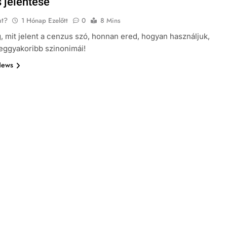
 jelentése
nt?
1 Hónap Ezelőtt
0
8 Mins
 mit jelent a cenzus szó, honnan ered, hogyan használjuk,
leggyakoribb szinonimái!
News