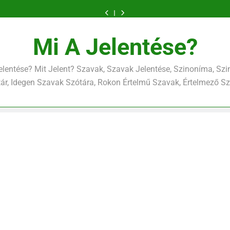
Contemporary
Cigánykerék
Cingár
Civilizáció
Contemporary
Cigánykerék
Cingár
jelentése
jelentése
jelentése
jelentése
jelentése
jelentése
jelentése
Civilizáció
Contemporary
jelentése
jelentése
Mi A Jelentése?
elentése? Mit Jelent? Szavak, Szavak Jelentése, Szinoníma, Sz
ár, Idegen Szavak Szótára, Rokon Értelmű Szavak, Értelmező Sz