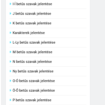
I-Í betűs szavak jelentése
5
J betűs szavak jelentése
Célkitűzés jelentése
C BETŰS SZAVAK JELENTÉSE
K betűs szavak jelentése
Karakterek jelentése
6
Centrális jelentése
L-Ly betűs szavak jelentése
C BETŰS SZAVAK JELENTÉSE
M betűs szavak jelentése
7
N betűs szavak jelentése
Céltudatos jelentése
Ny betűs szavak jelentése
C BETŰS SZAVAK JELENTÉSE
O-Ó betűs szavak jelentése
8
Ö-Ő betűs szavak jelentése
Centenárium jelentése
P betűs szavak jelentése
C BETŰS SZAVAK JELENTÉSE