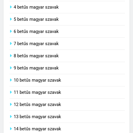
4 betűs magyar szavak
5 betűs magyar szavak
6 betűs magyar szavak
7 betűs magyar szavak
8 betűs magyar szavak
9 betűs magyar szavak
10 betűs magyar szavak
11 betűs magyar szavak
12 betűs magyar szavak
13 betűs magyar szavak
14 betűs magyar szavak