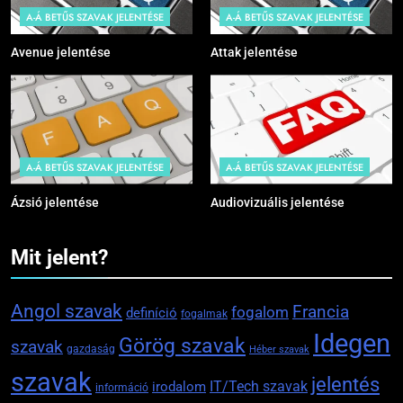
A-Á BETŰS SZAVAK JELENTÉSE
A-Á BETŰS SZAVAK JELENTÉSE
Avenue jelentése
Attak jelentése
A-Á BETŰS SZAVAK JELENTÉSE
A-Á BETŰS SZAVAK JELENTÉSE
Ázsió jelentése
Audiovizuális jelentése
Mit jelent?
Angol szavak
Francia
fogalom
definíció
fogalmak
Idegen
Görög szavak
szavak
gazdaság
Héber szavak
szavak
jelentés
IT/Tech szavak
irodalom
információ