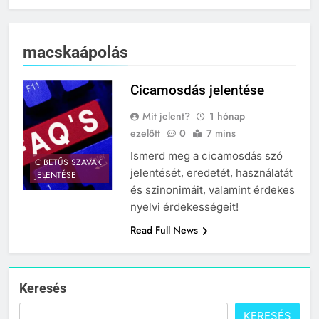
6
macskaápolás
Centrális jelentése
Cicamosdás jelentése
C BETŰS SZAVAK JELENTÉSE
Mit jelent?
1 hónap
ezelőtt
0
7 mins
7
Ismerd meg a cicamosdás szó
C BETŰS SZAVAK
Céltudatos jelentése
jelentését, eredetét, használatát
JELENTÉSE
C BETŰS SZAVAK JELENTÉSE
és szinonimáit, valamint érdekes
nyelvi érdekességeit!
Read Full News
8
Centenárium jelentése
C BETŰS SZAVAK JELENTÉSE
Keresés
KERESÉS