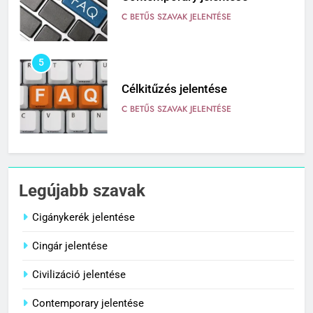
C BETŰS SZAVAK JELENTÉSE
5
Célkitűzés jelentése
C BETŰS SZAVAK JELENTÉSE
6
Centrális jelentése
Legújabb szavak
C BETŰS SZAVAK JELENTÉSE
Cigánykerék jelentése
Cingár jelentése
7
Céltudatos jelentése
Civilizáció jelentése
C BETŰS SZAVAK JELENTÉSE
Contemporary jelentése