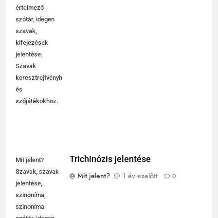
értelmező
szótár, idegen
szavak,
kifejezések
jelentése.
Szavak
keresztrejtvényhez
és
szójátékokhoz.
Trichinózis jelentése
Mit jelent?
Szavak, szavak
Mit jelent?
1 év ezelőtt
0
jelentése,
szinoníma,
szinoníma