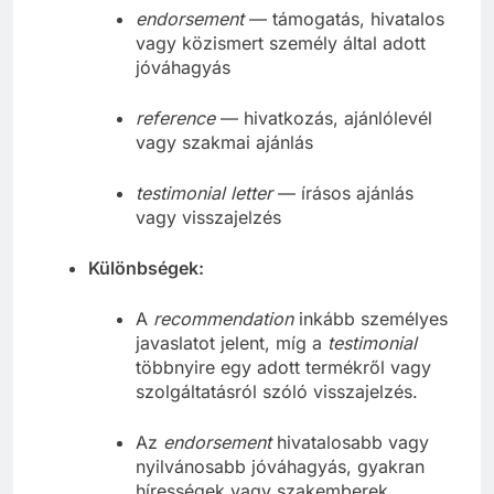
endorsement
— támogatás, hivatalos
vagy közismert személy által adott
jóváhagyás
reference
— hivatkozás, ajánlólevél
vagy szakmai ajánlás
testimonial letter
— írásos ajánlás
vagy visszajelzés
Különbségek:
A
recommendation
inkább személyes
javaslatot jelent, míg a
testimonial
többnyire egy adott termékről vagy
szolgáltatásról szóló visszajelzés.
Az
endorsement
hivatalosabb vagy
nyilvánosabb jóváhagyás, gyakran
hírességek vagy szakemberek