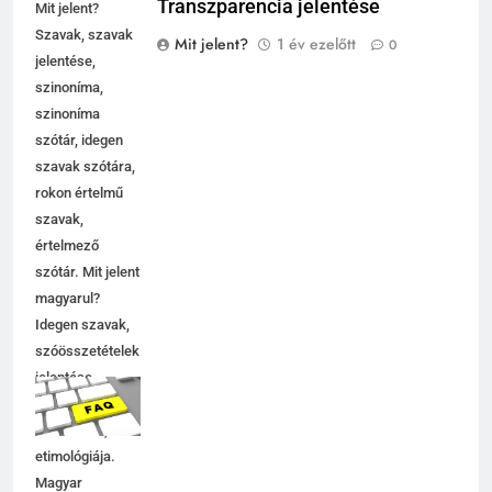
Transzparencia jelentése
Mit jelent?
Szavak, szavak
Mit jelent?
1 év ezelőtt
0
jelentése,
szinoníma,
szinoníma
szótár, idegen
szavak szótára,
rokon értelmű
szavak,
értelmező
szótár. Mit jelent
magyarul?
Idegen szavak,
szóösszetételek
jelentése,
magyarázata,
használata,
etimológiája.
Magyar