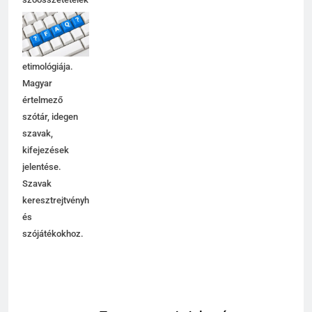
jelentése,
magyarázata,
használata,
etimológiája.
Magyar
értelmező
szótár, idegen
szavak,
kifejezések
jelentése.
Szavak
keresztrejtvényhez
és
szójátékokhoz.