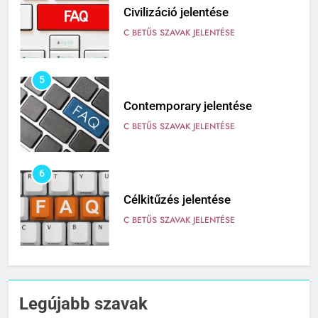
Civilizáció jelentése
C BETŰS SZAVAK JELENTÉSE
5
Contemporary jelentése
C BETŰS SZAVAK JELENTÉSE
6
Célkitűzés jelentése
C BETŰS SZAVAK JELENTÉSE
7
Centrális jelentése
Legújabb szavak
C BETŰS SZAVAK JELENTÉSE