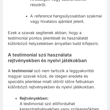
részéről.
A
reference
hangsúlyosabban szakmai
vagy hivatalos ajánlást jelent.
Ezek a szavak segítenek abban, hogy a
testimonial pontos jelentését és használatát
különböző helyzetekben árnyaltan tudd kifejezni.
A testimonial szó használata
rejtvényekben és nyelvi játékokban
A
testimonial
szó nem tartozik a leggyakoribb
magyar szavak közé, de idegen eredete és
speciális jelentése miatt időről időre felbukkan
különböző rejtvényekben és nyelvi játékokban.
Rejtvényekben:
A testimonial szó előfordulhat
keresztrejtvényekben vagy szókeresőkben,