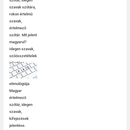
szótár, idegen
szavak szótára,
rokon értelmű
szavak,
értelmező
szótár. Mit jelent
magyarul?
Idegen szavak,
szóösszetételek
jelentése,
magyarázata,
használata,
etimológiája.
Magyar
értelmező
szótár, idegen
szavak,
kifejezések
jelentése.