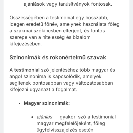
ajánlások vagy tanúsítványok fontosak.
Összességében a testimonial egy hosszabb,
idegen eredetű főnév, amelynek használata főleg
a szakmai szókincsben elterjedt, és fontos
szerepe van a hitelesség és bizalom
kifejezésében.
Szinonimák és rokonértelmű szavak
A
testimonial
szó jelentéséhez több magyar és
angol szinonima is kapcsolódik, amelyek
segítenek pontosabban vagy változatosabban
kifejezni ugyanazt a fogalmat.
Magyar szinonimák:
ajánlás
— gyakori szó a testimonial
magyar megfelelőjeként, főleg
ügyfélvisszajelzés esetén