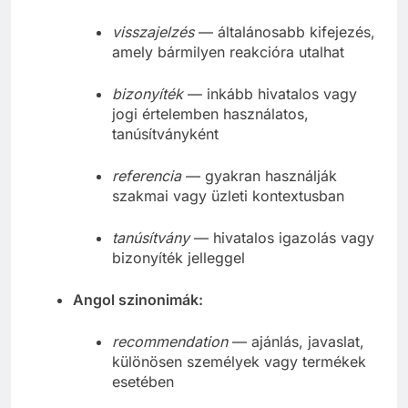
visszajelzés
— általánosabb kifejezés,
amely bármilyen reakcióra utalhat
bizonyíték
— inkább hivatalos vagy
jogi értelemben használatos,
tanúsítványként
referencia
— gyakran használják
szakmai vagy üzleti kontextusban
tanúsítvány
— hivatalos igazolás vagy
bizonyíték jelleggel
Angol szinonimák:
recommendation
— ajánlás, javaslat,
különösen személyek vagy termékek
esetében