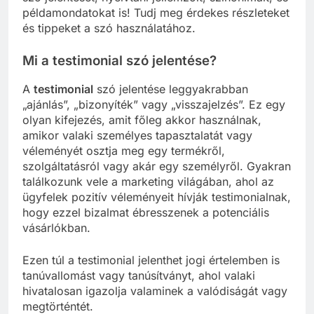
példamondatokat is! Tudj meg érdekes részleteket
és tippeket a szó használatához.
Mi a testimonial szó jelentése?
A
testimonial
szó jelentése leggyakrabban
„ajánlás”, „bizonyíték” vagy „visszajelzés”. Ez egy
olyan kifejezés, amit főleg akkor használnak,
amikor valaki személyes tapasztalatát vagy
véleményét osztja meg egy termékről,
szolgáltatásról vagy akár egy személyről. Gyakran
találkozunk vele a marketing világában, ahol az
ügyfelek pozitív véleményeit hívják testimonialnak,
hogy ezzel bizalmat ébresszenek a potenciális
vásárlókban.
Ezen túl a testimonial jelenthet jogi értelemben is
tanúvallomást vagy tanúsítványt, ahol valaki
hivatalosan igazolja valaminek a valódiságát vagy
megtörténtét.