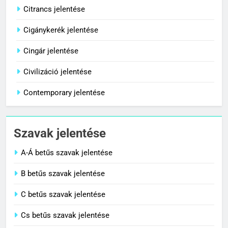
Citrancs jelentése
Cigánykerék jelentése
8
Céltudatos jelentése
Cingár jelentése
C BETŰS SZAVAK JELENTÉSE
Civilizáció jelentése
Contemporary jelentése
1
Citrancs jelentése
Szavak jelentése
C BETŰS SZAVAK JELENTÉSE
A-Á betűs szavak jelentése
2
B betűs szavak jelentése
Cigánykerék jelentése
C betűs szavak jelentése
C BETŰS SZAVAK JELENTÉSE
Cs betűs szavak jelentése