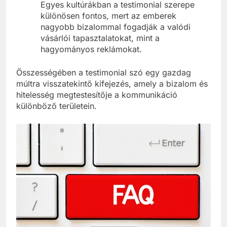
Egyes kultúrákban a testimonial szerepe
különösen fontos, mert az emberek
nagyobb bizalommal fogadják a valódi
vásárlói tapasztalatokat, mint a
hagyományos reklámokat.
Összességében a testimonial szó egy gazdag
múltra visszatekintő kifejezés, amely a bizalom és
hitelesség megtestesítője a kommunikáció
különböző területein.