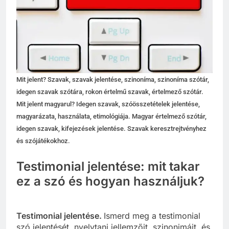
Mit jelent? Szavak, szavak jelentése, szinoníma, szinoníma szótár,
idegen szavak szótára, rokon értelmű szavak, értelmező szótár.
Mit jelent magyarul? Idegen szavak, szóösszetételek jelentése,
magyarázata, használata, etimológiája. Magyar értelmező szótár,
idegen szavak, kifejezések jelentése. Szavak keresztrejtvényhez
és szójátékokhoz.
Testimonial jelentése: mit takar
ez a szó és hogyan használjuk?
Testimonial jelentése.
Ismerd meg a testimonial
szó jelentését, nyelvtani jellemzőit, szinonimáit, és