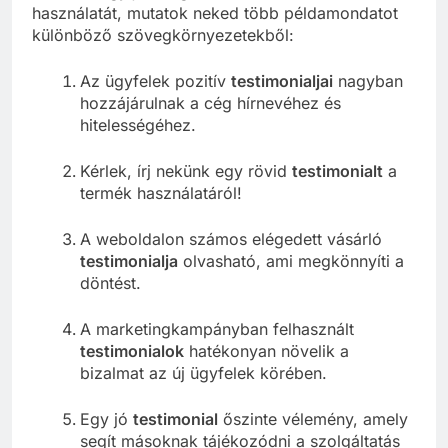
használatát, mutatok neked több példamondatot
különböző szövegkörnyezetekből:
Az ügyfelek pozitív
testimonialjai
nagyban
hozzájárulnak a cég hírnevéhez és
hitelességéhez.
Kérlek, írj nekünk egy rövid
testimonialt
a
termék használatáról!
A weboldalon számos elégedett vásárló
testimonialja
olvasható, ami megkönnyíti a
döntést.
A marketingkampányban felhasznált
testimonialok
hatékonyan növelik a
bizalmat az új ügyfelek körében.
Egy jó
testimonial
őszinte vélemény, amely
segít másoknak tájékozódni a szolgáltatás