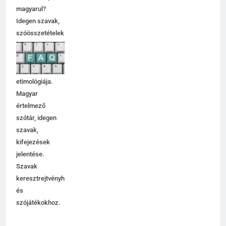
C BETŰS SZAVAK JELENTÉSE
magyarul?
Idegen szavak,
szóösszetételek
6
jelentése,
magyarázata,
Célkitűzés jelentése
használata,
C BETŰS SZAVAK JELENTÉSE
etimológiája.
Magyar
értelmező
7
szótár, idegen
Centrális jelentése
szavak,
C BETŰS SZAVAK JELENTÉSE
kifejezések
jelentése.
Szavak
8
keresztrejtvényhez
és
Céltudatos jelentése
szójátékokhoz.
C BETŰS SZAVAK JELENTÉSE