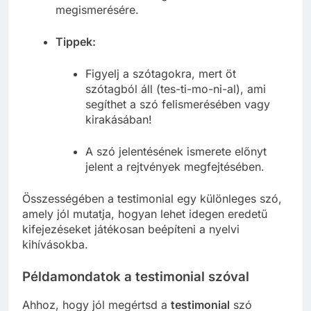
megismerésére.
Tippek:
Figyelj a szótagokra, mert öt
szótagból áll (tes-ti-mo-ni-al), ami
segíthet a szó felismerésében vagy
kirakásában!
A szó jelentésének ismerete előnyt
jelent a rejtvények megfejtésében.
Összességében a testimonial egy különleges szó,
amely jól mutatja, hogyan lehet idegen eredetű
kifejezéseket játékosan beépíteni a nyelvi
kihívásokba.
Példamondatok a testimonial szóval
Ahhoz, hogy jól megértsd a
testimonial
szó