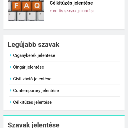
Centrális jelentése
C BETŰS SZAVAK JELENTÉSE
7
Céltudatos jelentése
Legújabb szavak
C BETŰS SZAVAK JELENTÉSE
Cigánykerék jelentése
Cingár jelentése
8
Centenárium jelentése
Civilizáció jelentése
C BETŰS SZAVAK JELENTÉSE
Contemporary jelentése
Célkitűzés jelentése
1
Cigánykerék jelentése
Szavak jelentése
C BETŰS SZAVAK JELENTÉSE