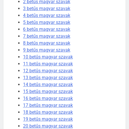
2 betűs magyar szavak
3 betűs magyar szavak
4 betűs magyar szavak
5 betűs magyar szavak
6 betűs magyar szavak
7 betűs magyar szavak
5
8 betűs magyar szavak
Célkitűzés jelentése
9 betűs magyar szavak
C BETŰS SZAVAK JELENTÉSE
10 betűs magyar szavak
11 betűs magyar szavak
12 betűs magyar szavak
6
13 betűs magyar szavak
14 betűs magyar szavak
Centrális jelentése
15 betűs magyar szavak
C BETŰS SZAVAK JELENTÉSE
16 betűs magyar szavak
17 betűs magyar szavak
18 betűs magyar szavak
7
19 betűs magyar szavak
Céltudatos jelentése
20 betűs magyar szavak