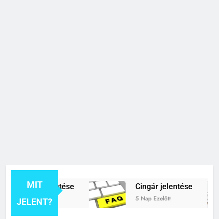
MIT
ykerék jelentése
Cingár jelentése
zelőtt
5 Nap Ezelőtt
JELENT?