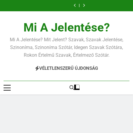
Contemporary
Cigánykerék
Ugrás
jelentése
jelentése
Cingár jelentése
Civilizáció
a
jelentése
Contemporary
jelentése
tartalomra
Mi A Jelentése?
Mi A Jelentése? Mit Jelent? Szavak, Szavak Jelentése,
Szinoníma, Szinoníma Szótár, Idegen Szavak Szótára,
Rokon Értelmű Szavak, Értelmező Szótár.
VÉLETLENSZERŰ ÚJDONSÁG