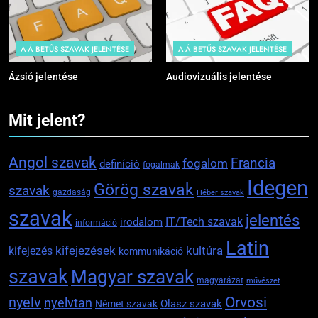
A-Á BETŰS SZAVAK JELENTÉSE
A-Á BETŰS SZAVAK JELENTÉSE
Ázsió jelentése
Audiovizuális jelentése
Mit jelent?
Angol szavak
Francia
fogalom
definíció
fogalmak
Idegen
Görög szavak
szavak
gazdaság
Héber szavak
szavak
jelentés
IT/Tech szavak
irodalom
információ
Latin
kifejezések
kifejezés
kultúra
kommunikáció
szavak
Magyar szavak
magyarázat
művészet
Orvosi
nyelv
nyelvtan
Olasz szavak
Német szavak