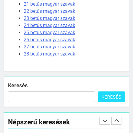
C BETŰS SZAVAK JELENTÉSE
21 betűs magyar szavak
22 betűs magyar szavak
23 betűs magyar szavak
8
24 betűs magyar szavak
25 betűs magyar szavak
Centenárium jelentése
26 betűs magyar szavak
C BETŰS SZAVAK JELENTÉSE
27 betűs magyar szavak
28 betűs magyar szavak
1
Cigánykerék jelentése
C BETŰS SZAVAK JELENTÉSE
Keresés
KERESÉS
2
Cingár jelentése
Népszerű keresések
C BETŰS SZAVAK JELENTÉSE