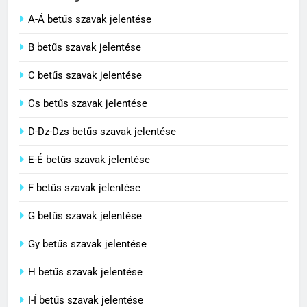
A-Á betűs szavak jelentése
2
B betűs szavak jelentése
Cingár jelentése
C betűs szavak jelentése
C BETŰS SZAVAK JELENTÉSE
Cs betűs szavak jelentése
3
D-Dz-Dzs betűs szavak jelentése
Civilizáció jelentése
E-É betűs szavak jelentése
C BETŰS SZAVAK JELENTÉSE
F betűs szavak jelentése
G betűs szavak jelentése
4
Contemporary jelentése
Gy betűs szavak jelentése
C BETŰS SZAVAK JELENTÉSE
H betűs szavak jelentése
I-Í betűs szavak jelentése