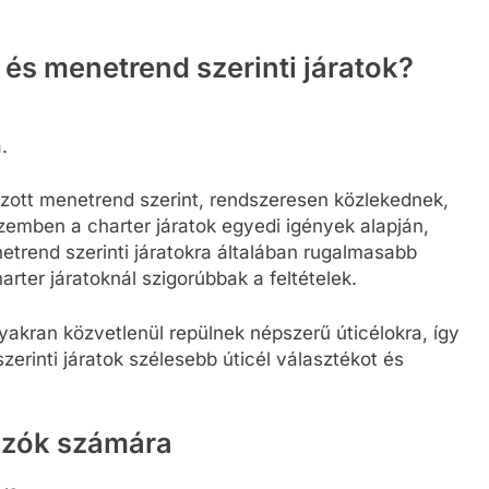
és menetrend szerinti járatok?
.
ozott menetrend szerint, rendszeresen közlekednek,
szemben a charter járatok egyedi igények alapján,
etrend szerinti járatokra általában rugalmasabb
rter járatoknál szigorúbbak a feltételek.
gyakran közvetlenül repülnek népszerű úticélokra, így
erinti járatok szélesebb úticél választékot és
tazók számára