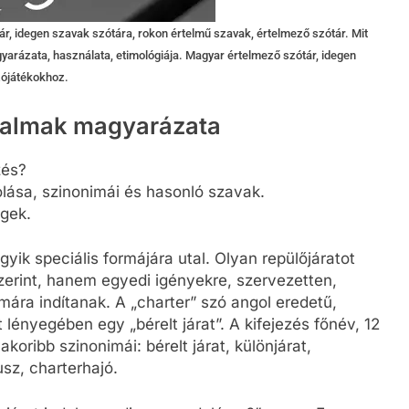
ár, idegen szavak szótára, rokon értelmű szavak, értelmező szótár. Mit
yarázata, használata, etimológiája. Magyar értelmező szótár, idegen
zójátékokhoz.
ogalmak magyarázata
zés?
olása, szinonimái és hasonló szavak.
gek.
egyik speciális formájára utal. Olyan repülőjáratot
erint, hanem egyedi igényekre, szervezetten,
mára indítanak. A „charter” szó angol eredetű,
at lényegében egy „bérelt járat”. A kifejezés főnév, 12
akoribb szinonimái: bérelt járat, különjárat,
sz, charterhajó.