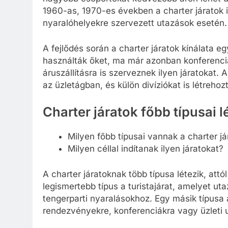
1960-as, 1970-es években a charter járatok 
nyaralóhelyekre szervezett utazások esetén.
A fejlődés során a charter járatok kínálata egy
használták őket, ma már azonban konferenciá
áruszállításra is szerveznek ilyen járatokat.
az üzletágban, és külön divíziókat is létrehoz
Charter járatok főbb típusai l
Milyen főbb típusai vannak a charter j
Milyen céllal indítanak ilyen járatokat?
A charter járatoknak több típusa létezik, attó
legismertebb típus a turistajárat, amelyet ut
tengerparti nyaralásokhoz. Egy másik típusa a
rendezvényekre, konferenciákra vagy üzleti u