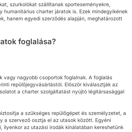
at, szurkolókat szállítanak sporteseményekre,
y humanitárius charter járatok is. Ezek mindegyikének
k, hanem egyedi szerződés alapján, meghatározott
atok foglalása?
gek vagy nagyobb csoportok foglalnak. A foglalás
ti repülőjegyvásárlástól. Először kiválasztják az
solatot a charter szolgáltatást nyújtó légitársasággal
iztosítja a szükséges repülőgépet és személyzetet, a
y a szervező osztja el az utasok között. Egyéni
ni, ilyenkor az utazási irodák kínálatában kereshetünk