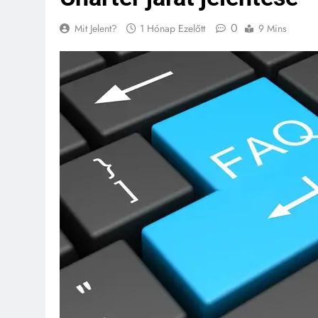
0
Mit Jelent?
1 Hónap Ezelőtt
9 Mins