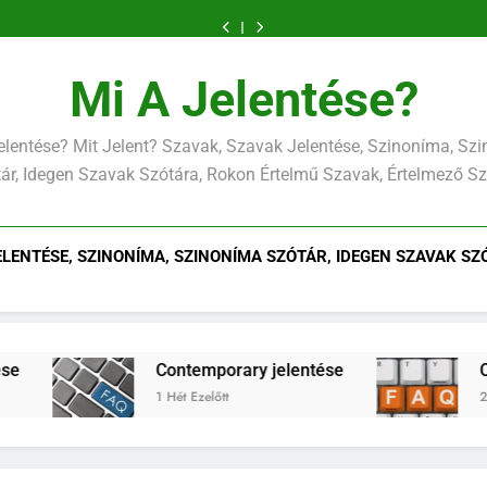
Contemporary
Cigánykerék
Cingár
Civilizáció
Contemporary
Cigánykerék
Cingár
jelentése
jelentése
jelentése
jelentése
jelentése
jelentése
jelentése
Civilizáció
Contemporary
jelentése
jelentése
Mi A Jelentése?
elentése? Mit Jelent? Szavak, Szavak Jelentése, Szinoníma, Sz
ár, Idegen Szavak Szótára, Rokon Értelmű Szavak, Értelmező Sz
ELENTÉSE, SZINONÍMA, SZINONÍMA SZÓTÁR, IDEGEN SZAVAK S
Contemporary jelentése
Célkitűzés 
1 Hét Ezelőtt
2 Hét Ezelőtt