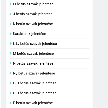
I-Í betűs szavak jelentése
5
J betűs szavak jelentése
Célkitűzés jelentése
C BETŰS SZAVAK JELENTÉSE
K betűs szavak jelentése
Karakterek jelentése
6
Centrális jelentése
L-Ly betűs szavak jelentése
C BETŰS SZAVAK JELENTÉSE
M betűs szavak jelentése
7
N betűs szavak jelentése
Céltudatos jelentése
Ny betűs szavak jelentése
C BETŰS SZAVAK JELENTÉSE
O-Ó betűs szavak jelentése
8
Ö-Ő betűs szavak jelentése
Centenárium jelentése
P betűs szavak jelentése
C BETŰS SZAVAK JELENTÉSE