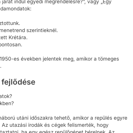
 járat indul egyedi megrendelésre?”, vagy „Egy
éldamondatok:
ztottunk.
menetrend szerintieknél.
ett Krétára.
pontosan.
z 1950-es években jelentek meg, amikor a tömeges
.
 fejlődése
ratok?
ükben?
gháború utáni időszakra tehető, amikor a repülés egyre
 Az utazási irodák és cégek felismerték, hogy
aztatni, ha egy egész repülőgépet bérelnek. Az