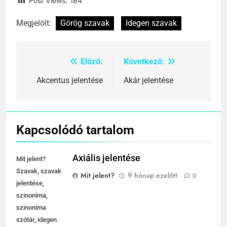
Post Views:
184
Megjelölt:
Görög szavak
Idegen szavak
Előző:
Következő:
Bejegyzés
navigáció
Akcentus jelentése
Akár jelentése
Kapcsolódó tartalom
Axiális jelentése
Mit jelent?
Szavak, szavak
Mit jelent?
9 hónap ezelőtt
0
jelentése,
szinoníma,
szinoníma
szótár, idegen