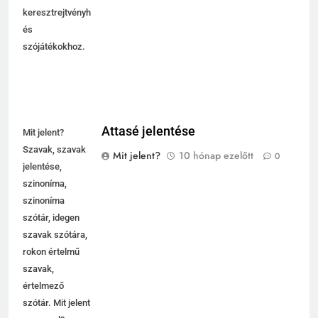
keresztrejtvényhez
és
szójátékokhoz.
Attasé jelentése
Mit jelent?
Szavak, szavak
Mit jelent?
10 hónap ezelőtt
0
jelentése,
szinoníma,
szinoníma
szótár, idegen
szavak szótára,
rokon értelmű
szavak,
értelmező
szótár. Mit jelent