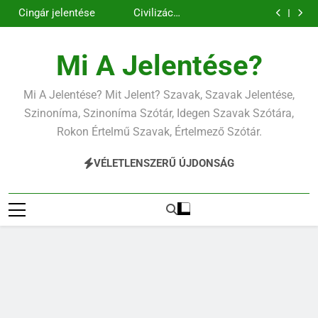
Contemporary
Cigánykerék
Ugrás
jelentése
jelentése
Cingár jelentése
Civilizáció
a
jelentése
Contemporary
jelentése
tartalomra
Mi A Jelentése?
Mi A Jelentése? Mit Jelent? Szavak, Szavak Jelentése,
Szinoníma, Szinoníma Szótár, Idegen Szavak Szótára,
Rokon Értelmű Szavak, Értelmező Szótár.
VÉLETLENSZERŰ ÚJDONSÁG