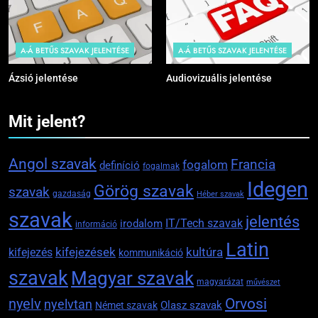
A-Á BETŰS SZAVAK JELENTÉSE
A-Á BETŰS SZAVAK JELENTÉSE
Ázsió jelentése
Audiovizuális jelentése
Mit jelent?
Angol szavak
Francia
fogalom
definíció
fogalmak
Idegen
Görög szavak
szavak
gazdaság
Héber szavak
szavak
jelentés
IT/Tech szavak
irodalom
információ
Latin
kifejezések
kifejezés
kultúra
kommunikáció
szavak
Magyar szavak
magyarázat
művészet
Orvosi
nyelv
nyelvtan
Olasz szavak
Német szavak