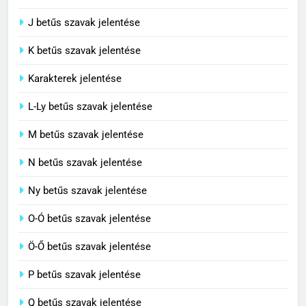
5
J betűs szavak jelentése
Célkitűzés jelentése
C BETŰS SZAVAK JELENTÉSE
K betűs szavak jelentése
Karakterek jelentése
6
L-Ly betűs szavak jelentése
Centrális jelentése
M betűs szavak jelentése
C BETŰS SZAVAK JELENTÉSE
N betűs szavak jelentése
7
Ny betűs szavak jelentése
Céltudatos jelentése
O-Ó betűs szavak jelentése
C BETŰS SZAVAK JELENTÉSE
Ö-Ő betűs szavak jelentése
8
P betűs szavak jelentése
Centenárium jelentése
Q betűs szavak jelentése