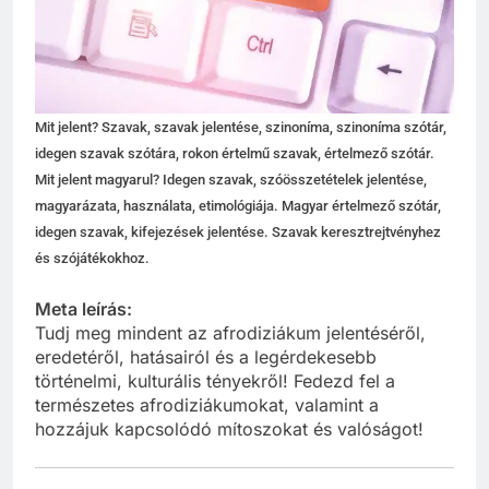
Mit jelent? Szavak, szavak jelentése, szinoníma, szinoníma szótár,
idegen szavak szótára, rokon értelmű szavak, értelmező szótár.
Mit jelent magyarul? Idegen szavak, szóösszetételek jelentése,
magyarázata, használata, etimológiája. Magyar értelmező szótár,
idegen szavak, kifejezések jelentése. Szavak keresztrejtvényhez
és szójátékokhoz.
Meta leírás:
Tudj meg mindent az afrodiziákum jelentéséről,
eredetéről, hatásairól és a legérdekesebb
történelmi, kulturális tényekről! Fedezd fel a
természetes afrodiziákumokat, valamint a
hozzájuk kapcsolódó mítoszokat és valóságot!