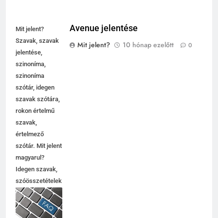
Avenue jelentése
Mit jelent?
Szavak, szavak
Mit jelent?
10 hónap ezelőtt
0
jelentése,
szinoníma,
szinoníma
szótár, idegen
szavak szótára,
rokon értelmű
szavak,
értelmező
szótár. Mit jelent
magyarul?
Idegen szavak,
szóösszetételek
jelentése,
magyarázata,
használata,