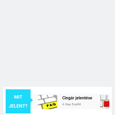
MIT
k jelentése
Cingár jelentése
6 Nap Ezelőtt
JELENT?