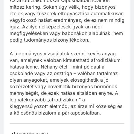
Az afrodiziákumokkal kapcsolatban számos
mítosz kering. Sokan úgy vélik, hogy bizonyos
ételek vagy fűszerek elfogyasztása automatikusan
vágyfokozó hatást eredményez, de ez nem mindig
igaz. Az ilyen elképzelések gyakran népi
megfigyeléseken vagy babonákon alapulnak, nem
pedig tudományos bizonyítékokon.
A tudományos vizsgálatok szerint kevés anyag
van, amelynek valóban kimutatható afrodiziákum
hatása lenne. Néhány étel – mint például a
csokoládé vagy az osztriga – valóban tartalmaz
olyan anyagokat, amelyek elősegíthetik a jó
közérzetet vagy növelhetik bizonyos hormonok
mennyiségét, de ezek hatása általában enyhe. A
leghatékonyabb „afrodiziákum” a
kiegyensúlyozott életmód, az érzelmi közelség és
a kölcsönös bizalom a párkapcsolatban.