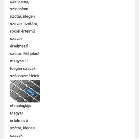
szinoníma,
szinoníma
szótár, idegen
szavak szótára,
rokon értelmű
szavak,
5
értelmező
Célkitűzés jelentése
szótár. Mit jelent
C BETŰS SZAVAK JELENTÉSE
magyarul?
Idegen szavak,
szóösszetételek
6
jelentése,
magyarázata,
Centrális jelentése
használata,
C BETŰS SZAVAK JELENTÉSE
etimológiája.
Magyar
értelmező
7
szótár, idegen
Céltudatos jelentése
szavak,