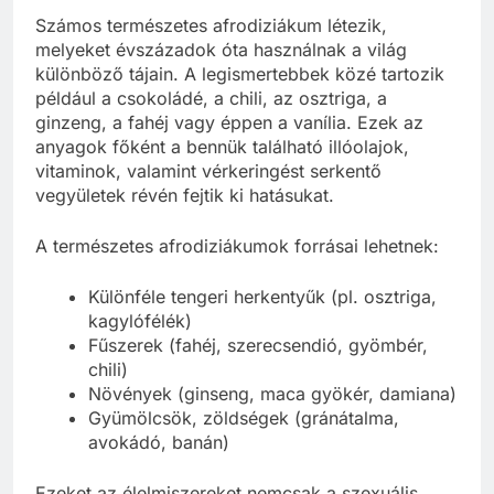
Számos természetes afrodiziákum létezik,
melyeket évszázadok óta használnak a világ
különböző tájain. A legismertebbek közé tartozik
például a csokoládé, a chili, az osztriga, a
ginzeng, a fahéj vagy éppen a vanília. Ezek az
anyagok főként a bennük található illóolajok,
vitaminok, valamint vérkeringést serkentő
vegyületek révén fejtik ki hatásukat.
A természetes afrodiziákumok forrásai lehetnek:
Különféle tengeri herkentyűk (pl. osztriga,
kagylófélék)
Fűszerek (fahéj, szerecsendió, gyömbér,
chili)
Növények (ginseng, maca gyökér, damiana)
Gyümölcsök, zöldségek (gránátalma,
avokádó, banán)
Ezeket az élelmiszereket nemcsak a szexuális