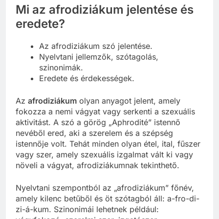
Mi az afrodiziákum jelentése és
eredete?
Az afrodiziákum szó jelentése.
Nyelvtani jellemzők, szótagolás,
szinonimák.
Eredete és érdekességek.
Az
afrodiziákum
olyan anyagot jelent, amely
fokozza a nemi vágyat vagy serkenti a szexuális
aktivitást. A szó a görög „Aphrodité” istennő
nevéből ered, aki a szerelem és a szépség
istennője volt. Tehát minden olyan étel, ital, fűszer
vagy szer, amely szexuális izgalmat vált ki vagy
növeli a vágyat, afrodiziákumnak tekinthető.
Nyelvtani szempontból az „afrodiziákum” főnév,
amely kilenc betűből és öt szótagból áll: a-fro-di-
zi-á-kum. Szinonimái lehetnek például: