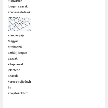
magyarul?
Idegen szavak,
szóösszetételek
jelentése,
magyarázata,
használata,
etimológiája.
Magyar
értelmező
szótár, idegen
szavak,
kifejezések
jelentése.
Szavak
keresztrejtvényhez
és
szójátékokhoz.