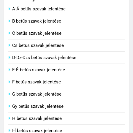
A-Á betűs szavak jelentése
2
B betűs szavak jelentése
Cingár jelentése
C betűs szavak jelentése
C BETŰS SZAVAK JELENTÉSE
Cs betűs szavak jelentése
3
D-Dz-Dzs betűs szavak jelentése
Civilizáció jelentése
E-É betűs szavak jelentése
C BETŰS SZAVAK JELENTÉSE
F betűs szavak jelentése
G betűs szavak jelentése
4
Contemporary jelentése
Gy betűs szavak jelentése
C BETŰS SZAVAK JELENTÉSE
H betűs szavak jelentése
I-Í betűs szavak jelentése