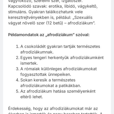
vágyfokozó, szerelmi szer, izgatószer.
Kapcsolódó szavak: erotika, libidó, vágykeltő,
stimuláns. Gyakran találkozhatunk vele
keresztrejtvényekben is, például: „Szexuális
vágyat növelő szer (12 betű) – afrodiziákum”.
Példamondatok az „afrodiziákum” szóval:
A csokoládét gyakran tartják természetes
afrodiziákumnak.
Egyes tengeri herkentyűk afrodiziákumként
ismertek.
A rómaiak különleges afrodiziákumokat
fogyasztottak ünnepeiken.
Sokan keresik a természetes
afrodiziákumokat a patikákban.
Az afrodiziákum hatása személyenként
eltérő lehet.
Érdekesség, hogy az afrodiziákumokat már az
ókorban is ismerték és nagy becsben tartották. A