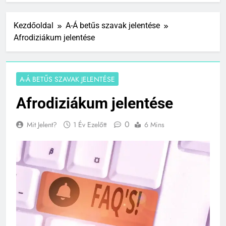
Kezdőoldal
A-Á betűs szavak jelentése
Afrodiziákum jelentése
A-Á BETŰS SZAVAK JELENTÉSE
Afrodiziákum jelentése
0
Mit Jelent?
1 Év Ezelőtt
6 Mins