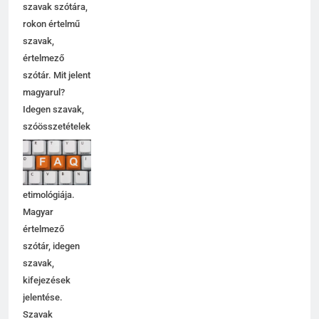
szavak szótára,
rokon értelmű
szavak,
értelmező
szótár. Mit jelent
magyarul?
Idegen szavak,
szóösszetételek
jelentése,
magyarázata,
használata,
etimológiája.
Magyar
értelmező
szótár, idegen
szavak,
kifejezések
jelentése.
Szavak