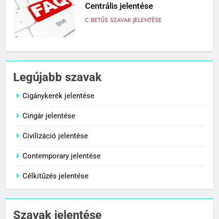
Centrális jelentése
C BETŰS SZAVAK JELENTÉSE
7
Céltudatos jelentése
Legújabb szavak
C BETŰS SZAVAK JELENTÉSE
Cigánykerék jelentése
Cingár jelentése
8
Centenárium jelentése
Civilizáció jelentése
C BETŰS SZAVAK JELENTÉSE
Contemporary jelentése
Célkitűzés jelentése
1
Cigánykerék jelentése
Szavak jelentése
C BETŰS SZAVAK JELENTÉSE