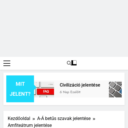
MIT
entése
Civilizáció jelentése
Co
6 Nap Ezelőtt
1 H
JELENT?
Kezdőoldal
A-Á betűs szavak jelentése