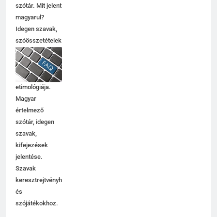
értelmező
Centrális jelentése
szótár. Mit jelent
C BETŰS SZAVAK JELENTÉSE
magyarul?
Idegen szavak,
szóösszetételek
6
jelentése,
magyarázata,
Céltudatos jelentése
használata,
C BETŰS SZAVAK JELENTÉSE
etimológiája.
Magyar
értelmező
7
szótár, idegen
Centenárium jelentése
szavak,
C BETŰS SZAVAK JELENTÉSE
kifejezések
jelentése.
Szavak
8
keresztrejtvényhez
és
Cenzúra jelentése
szójátékokhoz.