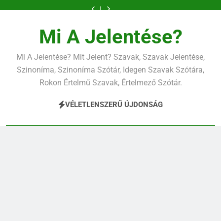
Ugrás
a
tartalomra
Mi A Jelentése?
Mi A Jelentése? Mit Jelent? Szavak, Szavak Jelentése,
Szinoníma, Szinoníma Szótár, Idegen Szavak Szótára,
Rokon Értelmű Szavak, Értelmező Szótár.
VÉLETLENSZERŰ ÚJDONSÁG