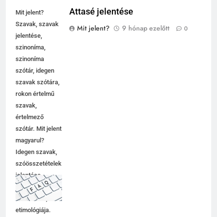
Attasé jelentése
Mit jelent?
Szavak, szavak
Mit jelent?
9 hónap ezelőtt
0
jelentése,
szinoníma,
szinoníma
szótár, idegen
szavak szótára,
rokon értelmű
szavak,
értelmező
szótár. Mit jelent
magyarul?
Idegen szavak,
szóösszetételek
jelentése,
magyarázata,
használata,