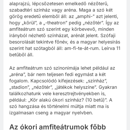
szóból ered, amelynek jelentése: kör vagy ovális
alaprajzú, lépcsőzetesen emelkedő nézőterű,
szabadtéri színház vagy aréna. Maga a szó két
görög eredetű elemből áll: az „amphi-” azt jelenti,
hogy „körül”, a „-theatron” pedig „nézőtér”. Így az
amfiteátrum szó szerint egy körbevevő, minden
irányból nézhető színházat, arénát jelent. Szófaji
besorolását tekintve főnév, és a magyar helyesírás
szerint hat szótagból áll: am-fi-te-át-rum. Leírva 11
betűből áll.
Az amfiteátrum szó szinonimája lehet például az
„aréna”, bár nem teljesen fedi egymást a két
fogalom. Kapcsolódó kifejezések: „színház”,
„stadion”, „nézőtér”, „játékok helyszíne”. Gyakran
találkozhatunk vele keresztrejtvényekben is,
például: „Kör alakú ókori színház? (10 betű)”. A
szó hangzása és történelmi múltja miatt ma is
izgalmasan cseng a magyar nyelvben.