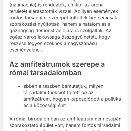
állatviadalokat, sőt, néha még vízi csatákat
(naumachia) is rendeztek, amikor az aréna
területét elárasztották vízzel. Az ilyen események
fontos társadalmi szerepet töltöttek be: nemcsak
szórakozást nyújtottak, hanem a hatalom és a
gazdagság demonstrációjára is szolgáltak. Az
egész város lakossága összegyűlhetett, hogy
részese legyen ezeknek a nagyszabású
eseményeknek.
Az amfiteátrumok szerepe a
római társadalomban
ebben a részben bemutatjuk, milyen
társadalmi funkciót töltött be az
amfiteátrum, hogyan kapcsolódott a politika
és a közösségi élet
A római birodalomban az amfiteátrum nem csupán
szórakoztató épület volt, hanem fontos társadalmi