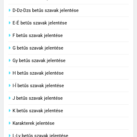
Cs betűs szavak jelentése
3
D-Dz-Dzs betűs szavak jelentése
Contemporary jelentése
E-É betűs szavak jelentése
C BETŰS SZAVAK JELENTÉSE
F betűs szavak jelentése
G betűs szavak jelentése
4
Célkitűzés jelentése
Gy betűs szavak jelentése
C BETŰS SZAVAK JELENTÉSE
H betűs szavak jelentése
I-Í betűs szavak jelentése
5
J betűs szavak jelentése
Centrális jelentése
C BETŰS SZAVAK JELENTÉSE
K betűs szavak jelentése
Karakterek jelentése
6