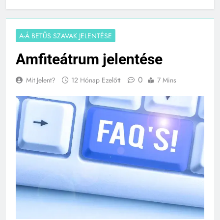
Amfiteátrum jelentése
A-Á BETŰS SZAVAK JELENTÉSE
Amfiteátrum jelentése
0
Mit Jelent?
12 Hónap Ezelőtt
7 Mins