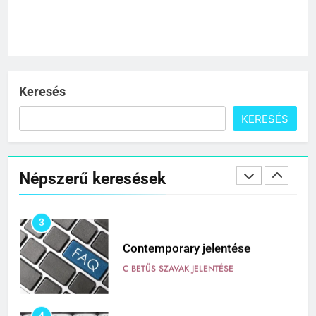
C BETŰS SZAVAK JELENTÉSE
1
Cingár jelentése
C BETŰS SZAVAK JELENTÉSE
Keresés
KERESÉS
2
Civilizáció jelentése
Népszerű keresések
C BETŰS SZAVAK JELENTÉSE
3
Contemporary jelentése
C BETŰS SZAVAK JELENTÉSE