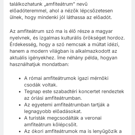
iskolákban, egyetemeken is gyakran
találkozhatunk „amfiteátrum” nevű
előadóteremmel, ahol a nézők lépcsőzetesen
ülnek, hogy mindenki jól láthassa az előadót.
Az amfiteátrum szó ma is élő része a magyar
nyelvnek, és izgalmas kulturális örökséget hordoz.
Érdekesség, hogy a szó nemcsak a múltat idézi,
hanem a modern világban is alkalmazkodott az
aktuális igényekhez. Íme néhány példa, hogyan
használhatjuk mondatban:
A római amfiteátrumok igazi mérnöki
csodák voltak.
Tegnap este szabadtéri koncertet rendeztek
az óriási amfiteátrumban.
Az egyetemi amfiteátrumban tartják a
legnagyobb előadásokat.
A turisták megcsodálták a veronai
amfiteátrum kőlépcsőit.