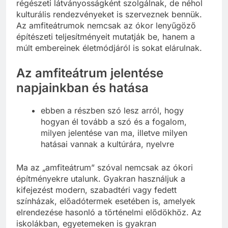
Budapesten. Ezek az épületek ma már főként
régészeti látványosságként szolgálnak, de néhol
kulturális rendezvényeket is szerveznek bennük.
Az amfiteátrumok nemcsak az ókor lenyűgöző
építészeti teljesítményeit mutatják be, hanem a
múlt embereinek életmódjáról is sokat elárulnak.
Az amfiteátrum jelentése
napjainkban és hatása
ebben a részben szó lesz arról, hogy
hogyan él tovább a szó és a fogalom,
milyen jelentése van ma, illetve milyen
hatásai vannak a kultúrára, nyelvre
Ma az „amfiteátrum” szóval nemcsak az ókori
építményekre utalunk. Gyakran használjuk a
kifejezést modern, szabadtéri vagy fedett
színházak, előadótermek esetében is, amelyek
elrendezése hasonló a történelmi elődökhöz. Az