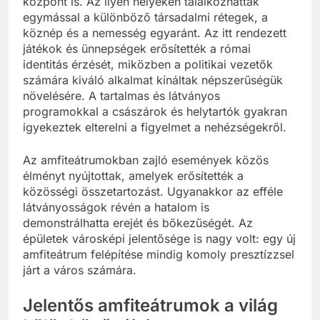
központ is. Az ilyen helyeken találkozhattak
egymással a különböző társadalmi rétegek, a
köznép és a nemesség egyaránt. Az itt rendezett
játékok és ünnepségek erősítették a római
identitás érzését, miközben a politikai vezetők
számára kiváló alkalmat kínáltak népszerűségük
növelésére. A tartalmas és látványos
programokkal a császárok és helytartók gyakran
igyekeztek elterelni a figyelmet a nehézségekről.
Az amfiteátrumokban zajló események közös
élményt nyújtottak, amelyek erősítették a
közösségi összetartozást. Ugyanakkor az efféle
látványosságok révén a hatalom is
demonstrálhatta erejét és bőkezűségét. Az
épületek városképi jelentősége is nagy volt: egy új
amfiteátrum felépítése mindig komoly presztízzsel
járt a város számára.
Jelentős amfiteátrumok a világ