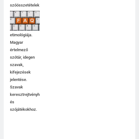
Idegen szavak,
szóösszetételek
jelentése,
magyarázata,
használata,
etimológiája.
Magyar
értelmező
szótár, idegen
szavak,
kifejezések
jelentése.
Szavak
keresztrejtvényhez
és
szójátékokhoz.