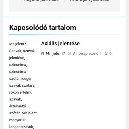
navigáció
Allegória jelentése
Androgün jelentése
Kapcsolódó tartalom
Axiális jelentése
Mit jelent?
Szavak, szavak
Mit jelent?
9 hónap ezelőtt
0
jelentése,
szinoníma,
szinoníma
szótár, idegen
szavak szótára,
rokon értelmű
szavak,
értelmező
szótár. Mit jelent
magyarul?