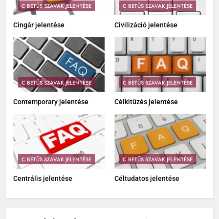
C BETŰS SZAVAK JELENTÉSE
C BETŰS SZAVAK JELENTÉSE
Cingár jelentése
Civilizáció jelentése
C BETŰS SZAVAK JELENTÉSE
C BETŰS SZAVAK JELENTÉSE
Contemporary jelentése
Célkitűzés jelentése
C BETŰS SZAVAK JELENTÉSE
C BETŰS SZAVAK JELENTÉSE
Centrális jelentése
Céltudatos jelentése