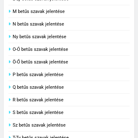
L-Ly betűs szavak jelentése
Céltudatos jelentése
M betűs szavak jelentése
C BETŰS SZAVAK JELENTÉSE
N betűs szavak jelentése
7
Ny betűs szavak jelentése
Centenárium jelentése
O-Ó betűs szavak jelentése
C BETŰS SZAVAK JELENTÉSE
Ö-Ő betűs szavak jelentése
8
P betűs szavak jelentése
Cenzúra jelentése
Q betűs szavak jelentése
C BETŰS SZAVAK JELENTÉSE
R betűs szavak jelentése
S betűs szavak jelentése
Sz betűs szavak jelentése