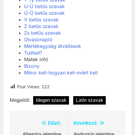
T-Ty betűs szavak
U-Ú betűs szavak
Ü-Ű betűs szavak
V betűs szavak
Z betűs szavak
Zs betűs szavak
Olvasónapló
Mértékegység átváltások
Tudtad?
Matek infó
Bizony
Mikor kell-hogyan kell-miért kell
Post Views:
222
Megjelölt:
Idegen szavak
Latin szavak
Előző:
Következő:
Bejegyzés