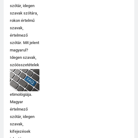
szinoníma
szótár, idegen
szavak szótára,
rokon értelmű
szavak,
értelmező
szótár. Mit jelent
magyarul?
Idegen szavak,
szóösszetételek
jelentése,
magyarázata,
használata,
etimológiája.
Magyar
értelmező
szótár, idegen
szavak,
kifejezések