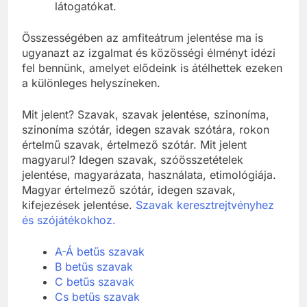
Az ókori amfiteátrumok ma is lenyűgözik a
látogatókat.
Összességében az amfiteátrum jelentése ma is
ugyanazt az izgalmat és közösségi élményt idézi
fel bennünk, amelyet elődeink is átélhettek ezeken
a különleges helyszíneken.
Mit jelent? Szavak, szavak jelentése, szinoníma,
szinoníma szótár, idegen szavak szótára, rokon
értelmű szavak, értelmező szótár. Mit jelent
magyarul? Idegen szavak, szóösszetételek
jelentése, magyarázata, használata, etimológiája.
Magyar értelmező szótár, idegen szavak,
kifejezések jelentése.
Szavak keresztrejtvényhez
és szójátékokhoz.
A-Á betűs szavak
B betűs szavak
C betűs szavak