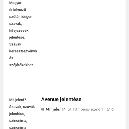
etimológiája.
Magyar
értelmező
szótár, idegen
szavak,
kifejezések
jelentése.
Szavak
keresztrejtvényhez
és
szójátékokhoz.
Avenue jelentése
Mit jelent?
Szavak, szavak
Mit jelent?
10 hónap ezelőtt
0
jelentése,
szinoníma,