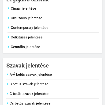
Centenárium jelentése
Legújabb szavak
C BETŰS SZAVAK JELENTÉSE
Cingár jelentése
Civilizáció jelentése
8
Cenzúra jelentése
Contemporary jelentése
C BETŰS SZAVAK JELENTÉSE
Célkitűzés jelentése
Centrális jelentése
1
Cingár jelentése
Szavak jelentése
C BETŰS SZAVAK JELENTÉSE
A-Á betűs szavak jelentése
2
B betűs szavak jelentése
Civilizáció jelentése
C betűs szavak jelentése
C BETŰS SZAVAK JELENTÉSE