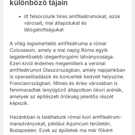
különböző tájain
itt felsorolunk híres amfiteátrumokat, azok
városait, mai állapotukat és
látogatottságukat
A világ legismertebb amfiteátruma a római
Colosseum, amely a mai napig Róma egyik
legjelentősebb idegenforgalmi látványossága.
Ezen kívül érdemes megemlíteni a veronai
amfiteátrumot Olaszországban, amely napjainkban
is operaelőadások és koncertek kedvelt helyszíne.
Franciaországban, Nîmes és Arles városában is
fennmaradtak lenyűgöző állapotban ókori arénák,
amelyek az építészeti örökség jelentős részét
képezik.
Hazánkban is találhatunk római kori amfiteátrum-
maradványokat, például Aquincum területén,