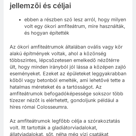
Az ókori amfiteátrumok főbb
jellemzői és céljai
ebben a részben szó lesz arról, hogy milyen
volt egy ókori amfiteátrum, mire használták,
és hogyan építették
Az ókori amfiteátrumok általában ovális vagy kör
alakú építmények voltak, ahol a közönség
többszintes, lépcsőzetesen emelkedő nézőtérre
ült, hogy minden irányból jól lássa a középen zajló
eseményeket. Ezeket az épületeket leggyakrabban
kőből vagy betonból emelték, ami lehetővé tette a
hatalmas méreteket és a tartósságot. Az
amfiteátrumok befogadóképessége sokszor több
tízezer nézőt is elérhetett, gondoljunk például a
híres római Colosseumra.
Az amfiteátrumok legfőbb célja a szórakoztatás
volt. Itt tartották a gladiátorviadalokat,