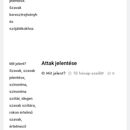
jelentése.
Szavak
keresztrejtvényhez
és
szójátékokhoz.
Attak jelentése
Mit jelent?
Szavak, szavak
Mit jelent?
10 hónap ezelőtt
0
jelentése,
szinoníma,
szinoníma
szótár, idegen
szavak szótára,
rokon értelmű
szavak,
5