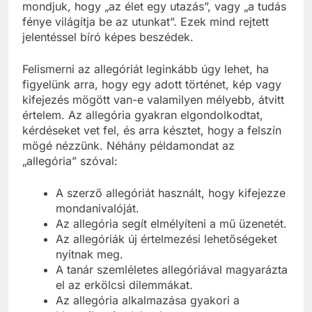
mondjuk, hogy „az élet egy utazás”, vagy „a tudás
fénye világítja be az utunkat”. Ezek mind rejtett
jelentéssel bíró képes beszédek.
Felismerni az allegóriát leginkább úgy lehet, ha
figyelünk arra, hogy egy adott történet, kép vagy
kifejezés mögött van-e valamilyen mélyebb, átvitt
értelem. Az allegória gyakran elgondolkodtat,
kérdéseket vet fel, és arra késztet, hogy a felszín
mögé nézzünk. Néhány példamondat az
„allegória” szóval:
A szerző allegóriát használt, hogy kifejezze
mondanivalóját.
Az allegória segít elmélyíteni a mű üzenetét.
Az allegóriák új értelmezési lehetőségeket
nyitnak meg.
A tanár szemléletes allegóriával magyarázta
el az erkölcsi dilemmákat.
Az allegória alkalmazása gyakori a