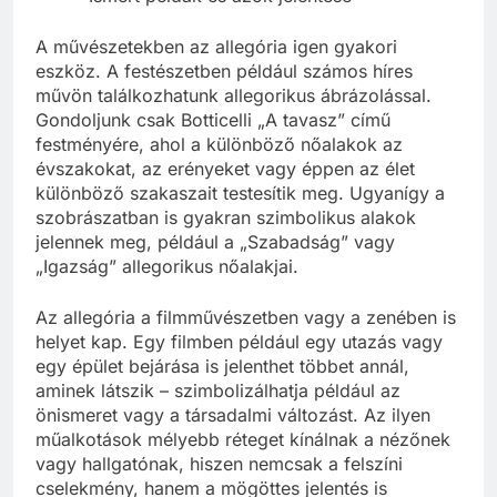
A művészetekben az allegória igen gyakori
eszköz. A festészetben például számos híres
művön találkozhatunk allegorikus ábrázolással.
Gondoljunk csak Botticelli „A tavasz” című
festményére, ahol a különböző nőalakok az
évszakokat, az erényeket vagy éppen az élet
különböző szakaszait testesítik meg. Ugyanígy a
szobrászatban is gyakran szimbolikus alakok
jelennek meg, például a „Szabadság” vagy
„Igazság” allegorikus nőalakjai.
Az allegória a filmművészetben vagy a zenében is
helyet kap. Egy filmben például egy utazás vagy
egy épület bejárása is jelenthet többet annál,
aminek látszik – szimbolizálhatja például az
önismeret vagy a társadalmi változást. Az ilyen
műalkotások mélyebb réteget kínálnak a nézőnek
vagy hallgatónak, hiszen nemcsak a felszíni
cselekmény, hanem a mögöttes jelentés is