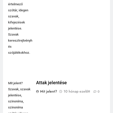
értelmező
szótár, idegen
szavak,
kifejezések
jelentése.
Szavak
keresztrejtvényhez
és
szójátékokhoz.
Attak jelentése
Mit jelent?
Szavak, szavak
Mit jelent?
10 hónap ezelőtt
0
jelentése,
szinoníma,
szinoníma