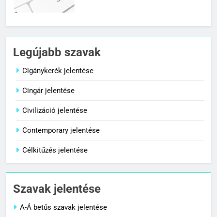
7
Céltudatos jelentése
Legújabb szavak
C BETŰS SZAVAK JELENTÉSE
Cigánykerék jelentése
Cingár jelentése
8
Centenárium jelentése
Civilizáció jelentése
C BETŰS SZAVAK JELENTÉSE
Contemporary jelentése
Célkitűzés jelentése
1
Cigánykerék jelentése
Szavak jelentése
C BETŰS SZAVAK JELENTÉSE
A-Á betűs szavak jelentése