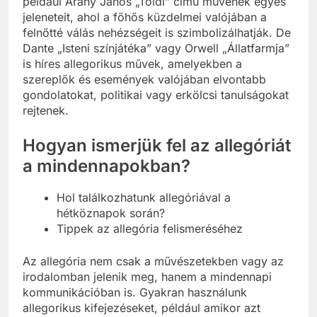
például Arany János „Toldi” című művének egyes
jeleneteit, ahol a főhős küzdelmei valójában a
felnőtté válás nehézségeit is szimbolizálhatják. De
Dante „Isteni színjátéka” vagy Orwell „Állatfarmja”
is híres allegorikus művek, amelyekben a
szereplők és események valójában elvontabb
gondolatokat, politikai vagy erkölcsi tanulságokat
rejtenek.
Hogyan ismerjük fel az allegóriát
a mindennapokban?
Hol találkozhatunk allegóriával a
hétköznapok során?
Tippek az allegória felismeréséhez
Az allegória nem csak a művészetekben vagy az
irodalomban jelenik meg, hanem a mindennapi
kommunikációban is. Gyakran használunk
allegorikus kifejezéseket, például amikor azt