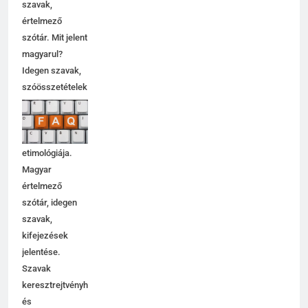
szavak,
értelmező
szótár. Mit jelent
magyarul?
Idegen szavak,
szóösszetételek
jelentése,
magyarázata,
használata,
etimológiája.
Magyar
értelmező
szótár, idegen
szavak,
kifejezések
jelentése.
Szavak
keresztrejtvényhez
és