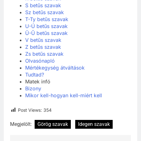
S betűs szavak
Sz betűs szavak
T-Ty betűs szavak
U-Ú betűs szavak
Ü-Ű betűs szavak
V betűs szavak
Z betűs szavak
Zs betűs szavak
Olvasónapló
Mértékegység átváltások
Tudtad?
Matek infó
Bizony
Mikor kell-hogyan kell-miért kell
Post Views:
354
Megjelölt:
Görög szavak
Idegen szavak