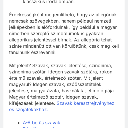
klasszikus irodalomban.
Érdekességként megemlíthető, hogy az allegóriák
nemcsak szövegekben, hanem például nemzeti
jelképekben is előfordulnak, így például a magyar
címerben szereplő szimbólumok is gyakran
allegorikus jelentéssel bírnak. Az allegória tehát
szinte mindenütt ott van körülöttünk, csak meg kell
tanulnunk észrevenni!
Mit jelent? Szavak, szavak jelentése, szinoníma,
szinoníma szótár, idegen szavak szótára, rokon
értelmű szavak, értelmező szótár. Mit jelent
magyarul? Idegen szavak, szóösszetételek
jelentése, magyarázata, használata, etimológiája.
Magyar értelmező szótár, idegen szavak,
kifejezések jelentése.
Szavak keresztrejtvényhez
és szójátékokhoz.
A-Á betűs szavak