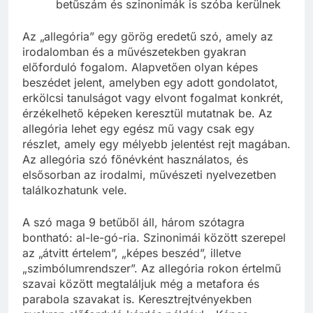
betűszám és szinonimák is szóba kerülnek
Az „allegória” egy görög eredetű szó, amely az
irodalomban és a művészetekben gyakran
előforduló fogalom. Alapvetően olyan képes
beszédet jelent, amelyben egy adott gondolatot,
erkölcsi tanulságot vagy elvont fogalmat konkrét,
érzékelhető képeken keresztül mutatnak be. Az
allegória lehet egy egész mű vagy csak egy
részlet, amely egy mélyebb jelentést rejt magában.
Az allegória szó főnévként használatos, és
elsősorban az irodalmi, művészeti nyelvezetben
találkozhatunk vele.
A szó maga 9 betűből áll, három szótagra
bontható: al-le-gó-ria. Szinonimái között szerepel
az „átvitt értelem”, „képes beszéd”, illetve
„szimbólumrendszer”. Az allegória rokon értelmű
szavai között megtaláljuk még a metafora és
parabola szavakat is. Keresztrejtvényekben