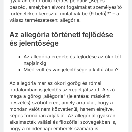
gyakran előforduló kérdés például: „Képes
beszéd, amelyben elvont fogalmakat személyesítő
történeteken keresztül mutatnak be (9 betű)?” – a
válasz természetesen: allegória.
Az allegória történeti fejlődése
és jelentősége
Az allegória eredete és fejlődése az ókortól
napjainkig
Miért volt és van jelentősége a kultúrában?
Az allegória már az ókori görög és római
irodalomban is jelentős szerepet játszott. A szó
maga a görög „allēgoria” (jelentése: másként
beszélés) szóból ered, amely arra utal, hogy a
mondanivalót nem közvetlenül, hanem elrejtve,
képes formában adják át. Az allegóriát gyakran
alkalmazták vallási és filozófiai szövegekben is,
hogy a mindennapi emberek számára is