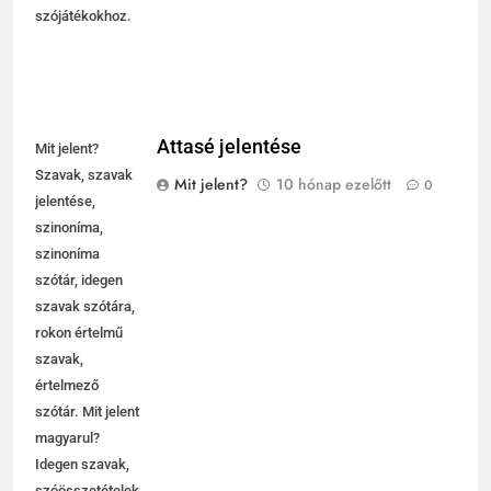
szójátékokhoz.
Attasé jelentése
Mit jelent?
Szavak, szavak
Mit jelent?
10 hónap ezelőtt
0
jelentése,
szinoníma,
szinoníma
szótár, idegen
szavak szótára,
rokon értelmű
szavak,
értelmező
szótár. Mit jelent
magyarul?
Idegen szavak,
szóösszetételek