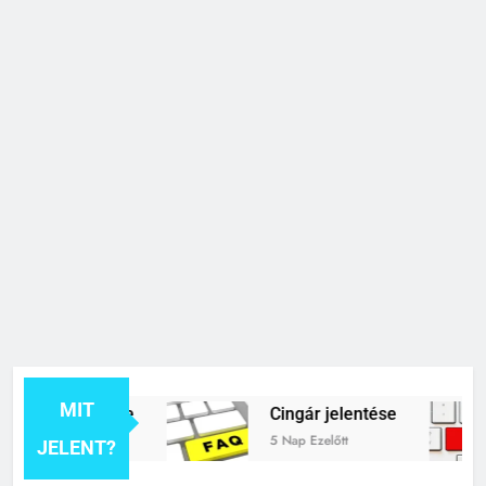
MIT
ék jelentése
Cingár jelentése
5 Nap Ezelőtt
JELENT?