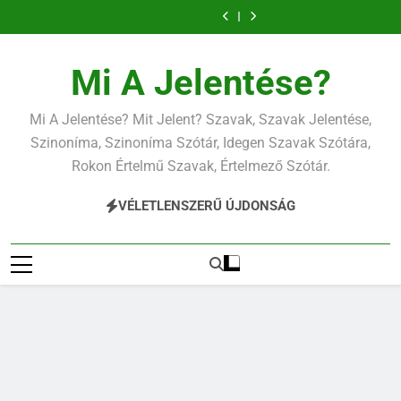
Ugrás
a
tartalomra
Mi A Jelentése?
Mi A Jelentése? Mit Jelent? Szavak, Szavak Jelentése,
Szinoníma, Szinoníma Szótár, Idegen Szavak Szótára,
Rokon Értelmű Szavak, Értelmező Szótár.
VÉLETLENSZERŰ ÚJDONSÁG