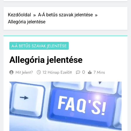
Kezdőoldal
A-Á betűs szavak jelentése
Allegória jelentése
A-Á BETŰS SZAVAK JELENTÉSE
Allegória jelentése
0
Mit Jelent?
12 Hónap Ezelőtt
7 Mins