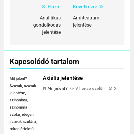
Előző:
Következő:
Bejegyzés
navigáció
Analitikus
Amfiteátrum
gondolkodás
jelentése
jelentése
Kapcsolódó tartalom
Axiális jelentése
Mit jelent?
Szavak, szavak
Mit jelent?
9 hónap ezelőtt
0
jelentése,
szinoníma,
szinoníma
szótár, idegen
szavak szótára,
rokon értelmű