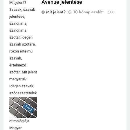
Avenue jelentése
Mit jelent?
Szavak, szavak
Mit jelent?
10 hónap ezelőtt
0
jelentése,
szinoníma,
szinoníma
szótár, idegen
szavak szótára,
rokon értelmű
szavak,
értelmező
szótár. Mit jelent
magyarul?
Idegen szavak,
szóösszetételek
jelentése,
magyarázata,
használata,
etimológiája.
Magyar