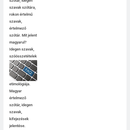
szótár, idegen
szavak szótára,
rokon értelmű
szavak,
5
értelmező
Célkitűzés jelentése
szótár. Mit jelent
C BETŰS SZAVAK JELENTÉSE
magyarul?
Idegen szavak,
szóösszetételek
6
jelentése,
magyarázata,
Centrális jelentése
használata,
C BETŰS SZAVAK JELENTÉSE
etimológiája.
Magyar
értelmező
7
szótár, idegen
Céltudatos jelentése
szavak,
C BETŰS SZAVAK JELENTÉSE
kifejezések
jelentése.