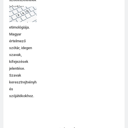
jelentése,
magyarázata,
használata,
etimológiája.
Magyar
értelmező
szótár, idegen
szavak,
kifejezések
jelentése.
Szavak
keresztrejtvényhez
és
szójátékokhoz.