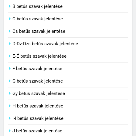
2
B betűs szavak jelentése
Cingár jelentése
C betűs szavak jelentése
C BETŰS SZAVAK JELENTÉSE
Cs betűs szavak jelentése
3
D-Dz-Dzs betűs szavak jelentése
Civilizáció jelentése
E-É betűs szavak jelentése
C BETŰS SZAVAK JELENTÉSE
F betűs szavak jelentése
G betűs szavak jelentése
4
Contemporary jelentése
Gy betűs szavak jelentése
C BETŰS SZAVAK JELENTÉSE
H betűs szavak jelentése
I-Í betűs szavak jelentése
5
J betűs szavak jelentése
Célkitűzés jelentése