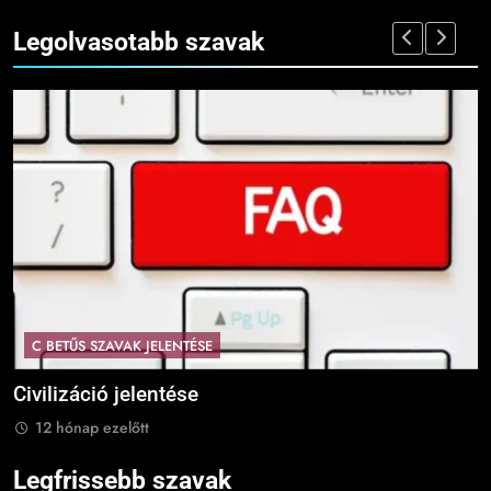
Legolvasotabb szavak
C BETŰS SZAVAK JELENTÉSE
Civilizáció jelentése
C
12 hónap ezelőtt
Legfrissebb szavak