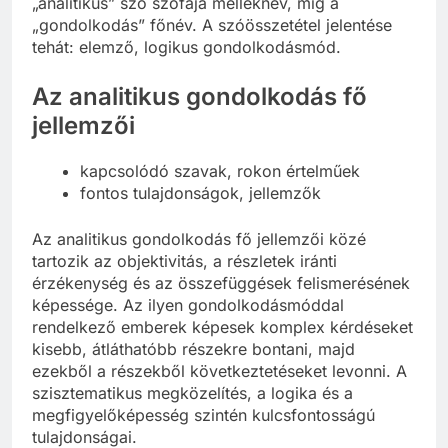
„analitikus” szó szófaja melléknév, míg a
„gondolkodás” főnév. A szóösszetétel jelentése
tehát: elemző, logikus gondolkodásmód.
Az analitikus gondolkodás fő
jellemzői
kapcsolódó szavak, rokon értelműek
fontos tulajdonságok, jellemzők
Az analitikus gondolkodás fő jellemzői közé
tartozik az objektivitás, a részletek iránti
érzékenység és az összefüggések felismerésének
képessége. Az ilyen gondolkodásmóddal
rendelkező emberek képesek komplex kérdéseket
kisebb, átláthatóbb részekre bontani, majd
ezekből a részekből következtetéseket levonni. A
szisztematikus megközelítés, a logika és a
megfigyelőképesség szintén kulcsfontosságú
tulajdonságai.