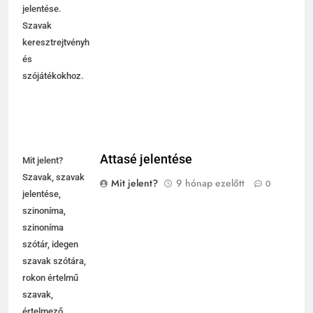
jelentése.
Szavak
keresztrejtvényhez
és
szójátékokhoz.
Attasé jelentése
Mit jelent?
Szavak, szavak
Mit jelent?
9 hónap ezelőtt
0
jelentése,
szinoníma,
szinoníma
szótár, idegen
szavak szótára,
rokon értelmű
szavak,
értelmező