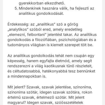
gyerekkorban elkezdhető.
Mindenkinek hasznára válik, ha fejleszti az
analitikus gondolkodását.
Érdekesség: az „analitikus” szó a görög
„analytikos” szóból ered, amely eredetileg
„elemezni, felbontani” jelentést takar. Az analitikus
gondolkodás a filozófiában, pszichológiában és a
tudományos világban is kiemelt szerepet tölt be.
Az analitikus gondolkodás tehát nem csupán egy
képesség, hanem egyfajta életmód, amely segít
rendszerezni a világ kaotikusnak tűnő részleteit,
és céltudatosabbá, hatékonyabbá tesz bennünket
a mindennapokban is.
Mit jelent? Szavak, szavak jelentése, szinoníma,
szinoníma szótár, idegen szavak szótára, rokon
értelmű szavak, értelmező szótár. Mit jelent
magyarul? Idegen szavak, szóösszetételek