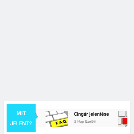
MIT
ék jelentése
Cingár jelentése
5 Nap Ezelőtt
JELENT?