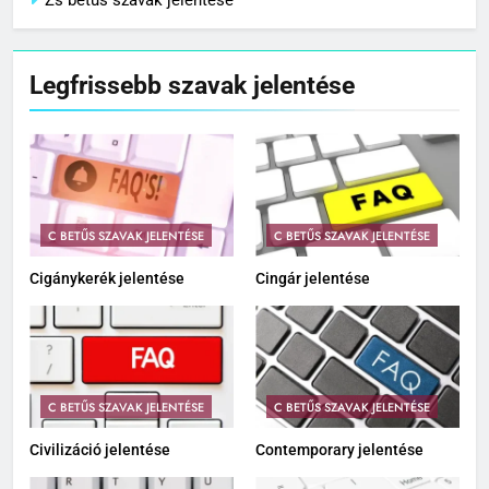
Zs betűs szavak jelentése
Legfrissebb szavak jelentése
C BETŰS SZAVAK JELENTÉSE
C BETŰS SZAVAK JELENTÉSE
Cigánykerék jelentése
Cingár jelentése
C BETŰS SZAVAK JELENTÉSE
C BETŰS SZAVAK JELENTÉSE
Civilizáció jelentése
Contemporary jelentése