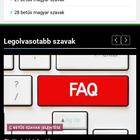
28 betűs magyar szavak
Legolvasotabb szavak
C BETŰS SZAVAK JELENTÉSE