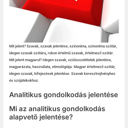
Mit jelent? Szavak, szavak jelentése, szinoníma, szinoníma szótár,
idegen szavak szótára, rokon értelmű szavak, értelmező szótár.
Mit jelent magyarul? Idegen szavak, szóösszetételek jelentése,
magyarázata, használata, etimológiája. Magyar értelmező szótár,
idegen szavak, kifejezések jelentése. Szavak keresztrejtvényhez
és szójátékokhoz.
Analitikus gondolkodás jelentése
Mi az analitikus gondolkodás
alapvető jelentése?