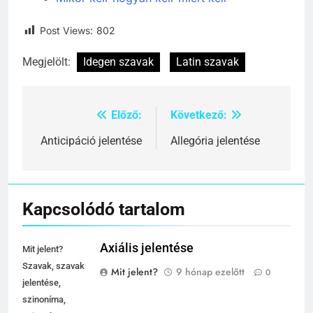
Post Views:
802
Megjelölt:
Idegen szavak
Latin szavak
Előző:
Következő:
Bejegyzés
navigáció
Anticipáció jelentése
Allegória jelentése
Kapcsolódó tartalom
Axiális jelentése
Mit jelent?
Szavak, szavak
Mit jelent?
9 hónap ezelőtt
0
jelentése,
szinoníma,