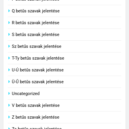
Centenárium jelentése
Q betűs szavak jelentése
C BETŰS SZAVAK JELENTÉSE
R betűs szavak jelentése
S betűs szavak jelentése
Sz betűs szavak jelentése
T-Ty betűs szavak jelentése
U-Ú betűs szavak jelentése
Ü-Ű betűs szavak jelentése
Uncategorized
V betűs szavak jelentése
Z betűs szavak jelentése