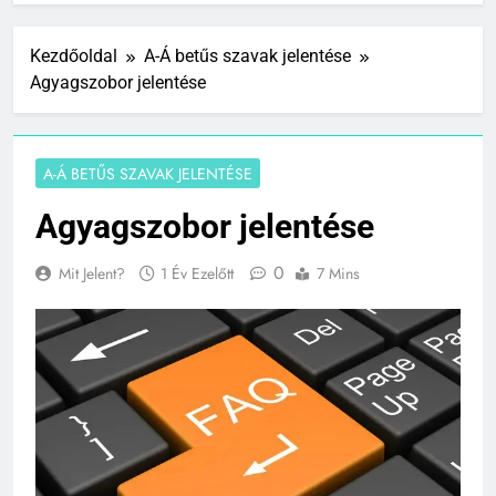
Kezdőoldal
A-Á betűs szavak jelentése
Agyagszobor jelentése
A-Á BETŰS SZAVAK JELENTÉSE
Agyagszobor jelentése
0
Mit Jelent?
1 Év Ezelőtt
7 Mins