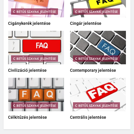
C BETŰS SZAVAK JELENTÉSE
C BETŰS SZAVAK JELENTÉSE
Cigánykerék jelentése
Cingár jelentése
C BETŰS SZAVAK JELENTÉSE
C BETŰS SZAVAK JELENTÉSE
Civilizáció jelentése
Contemporary jelentése
C BETŰS SZAVAK JELENTÉSE
C BETŰS SZAVAK JELENTÉSE
Célkitűzés jelentése
Centrális jelentése