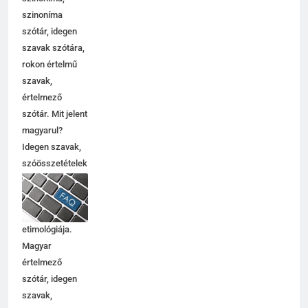
szinoníma
szótár, idegen
szavak szótára,
rokon értelmű
szavak,
értelmező
szótár. Mit jelent
magyarul?
Idegen szavak,
szóösszetételek
jelentése,
magyarázata,
használata,
etimológiája.
Magyar
értelmező
szótár, idegen
szavak,