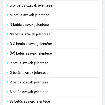
6
L-Ly betűs szavak jelentése
Centrális jelentése
M betűs szavak jelentése
C BETŰS SZAVAK JELENTÉSE
N betűs szavak jelentése
7
Ny betűs szavak jelentése
Céltudatos jelentése
O-Ó betűs szavak jelentése
C BETŰS SZAVAK JELENTÉSE
Ö-Ő betűs szavak jelentése
8
P betűs szavak jelentése
Centenárium jelentése
Q betűs szavak jelentése
C BETŰS SZAVAK JELENTÉSE
R betűs szavak jelentése
S betűs szavak jelentése
Sz betűs szavak jelentése