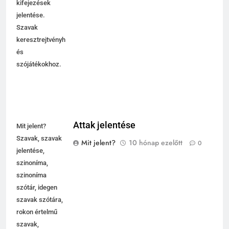
kifejezések
jelentése.
Szavak
keresztrejtvényhez
és
szójátékokhoz.
Attak jelentése
Mit jelent?
Szavak, szavak
Mit jelent?
10 hónap ezelőtt
0
jelentése,
szinoníma,
szinoníma
szótár, idegen
szavak szótára,
rokon értelmű
szavak,
5