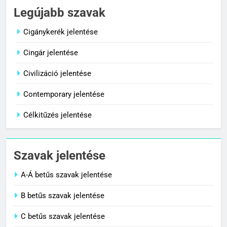
Céltudatos jelentése
Legújabb szavak
C BETŰS SZAVAK JELENTÉSE
Cigánykerék jelentése
Cingár jelentése
8
Centenárium jelentése
Civilizáció jelentése
C BETŰS SZAVAK JELENTÉSE
Contemporary jelentése
Célkitűzés jelentése
1
Cigánykerék jelentése
Szavak jelentése
C BETŰS SZAVAK JELENTÉSE
A-Á betűs szavak jelentése
2
B betűs szavak jelentése
Cingár jelentése
C betűs szavak jelentése
C BETŰS SZAVAK JELENTÉSE