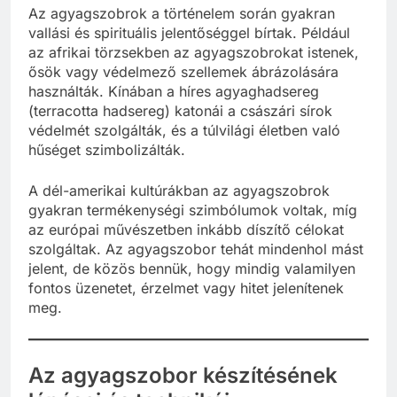
Az agyagszobrok a történelem során gyakran
vallási és spirituális jelentőséggel bírtak. Például
az afrikai törzsekben az agyagszobrokat istenek,
ősök vagy védelmező szellemek ábrázolására
használták. Kínában a híres agyaghadsereg
(terracotta hadsereg) katonái a császári sírok
védelmét szolgálták, és a túlvilági életben való
hűséget szimbolizálták.
A dél-amerikai kultúrákban az agyagszobrok
gyakran termékenységi szimbólumok voltak, míg
az európai művészetben inkább díszítő célokat
szolgáltak. Az agyagszobor tehát mindenhol mást
jelent, de közös bennük, hogy mindig valamilyen
fontos üzenetet, érzelmet vagy hitet jelenítenek
meg.
Az agyagszobor készítésének