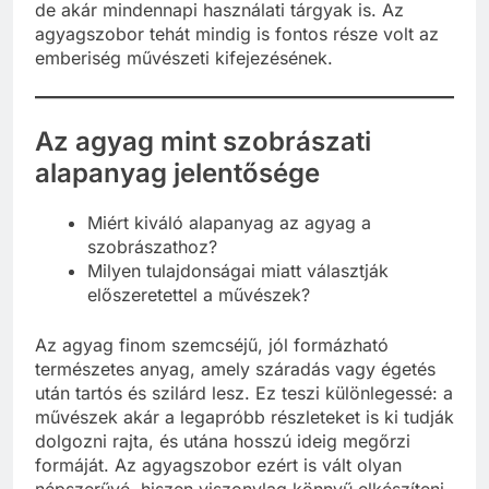
de akár mindennapi használati tárgyak is. Az
agyagszobor tehát mindig is fontos része volt az
emberiség művészeti kifejezésének.
Az agyag mint szobrászati
alapanyag jelentősége
Miért kiváló alapanyag az agyag a
szobrászathoz?
Milyen tulajdonságai miatt választják
előszeretettel a művészek?
Az agyag finom szemcséjű, jól formázható
természetes anyag, amely száradás vagy égetés
után tartós és szilárd lesz. Ez teszi különlegessé: a
művészek akár a legapróbb részleteket is ki tudják
dolgozni rajta, és utána hosszú ideig megőrzi
formáját. Az agyagszobor ezért is vált olyan
népszerűvé, hiszen viszonylag könnyű elkészíteni,