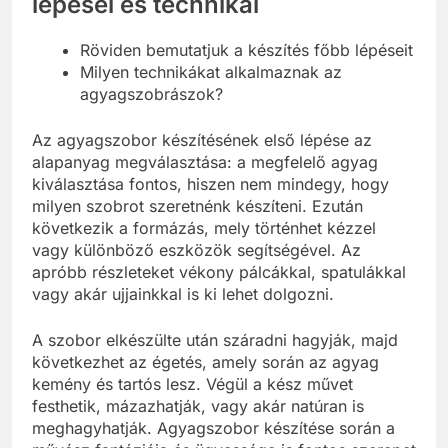
lépései és technikái
Röviden bemutatjuk a készítés főbb lépéseit
Milyen technikákat alkalmaznak az
agyagszobrászok?
Az agyagszobor készítésének első lépése az
alapanyag megválasztása: a megfelelő agyag
kiválasztása fontos, hiszen nem mindegy, hogy
milyen szobrot szeretnénk készíteni. Ezután
következik a formázás, mely történhet kézzel
vagy különböző eszközök segítségével. Az
apróbb részleteket vékony pálcákkal, spatulákkal
vagy akár ujjainkkal is ki lehet dolgozni.
A szobor elkészülte után száradni hagyják, majd
következhet az égetés, amely során az agyag
kemény és tartós lesz. Végül a kész művet
festhetik, mázazhatják, vagy akár natúran is
meghagyhatják. Agyagszobor készítése során a