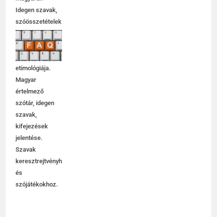
Idegen szavak,
szóösszetételek
jelentése,
magyarázata,
használata,
etimológiája.
Magyar
értelmező
szótár, idegen
szavak,
kifejezések
jelentése.
Szavak
keresztrejtvényhez
és
szójátékokhoz.