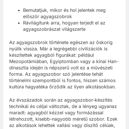
Bemutatjuk, mikor és hol jelentek meg
először agyagszobrok
Rávilágítunk arra, hogyan terjedt el az
agyagszobrászat világszerte
Az agyagszobrok története egészen az őskorig
nyúlik vissza. Már a legrégebbi civilizációk is
készítettek agyagból figurákat: például
Mezopotámiában, Egyiptomban vagy a kínai Han-
dinasztia idején is népszerű volt ez a művészeti
forma. Az agyagszobor szó jelentése tehát
történelmi szempontból is fontos, hiszen számos
kultúra hagyatéka őrződik az ilyen alkotásokban.
Az évszázadok során az agyagszobor-készítés
technikái és céljai változtak, de a lényeg ugyanaz
maradt: agyagból kézzel vagy formázással
létrehozott, kisebb-nagyobb méretű szobor. Ezek
az alkotások lehettek vallási vagy díszítő célúak,