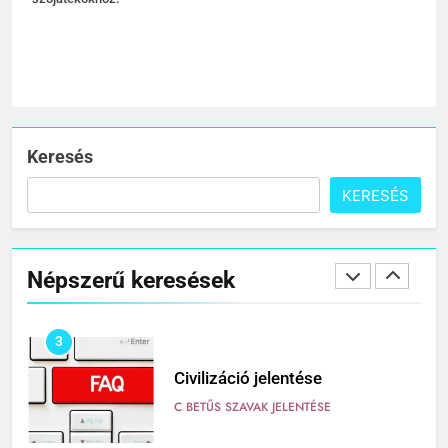
C BETŰS SZAVAK JELENTÉSE
1
Cigánykerék jelentése
C BETŰS SZAVAK JELENTÉSE
Keresés
KERESÉS
2
Cingár jelentése
Népszerű keresések
C BETŰS SZAVAK JELENTÉSE
3
Civilizáció jelentése
C BETŰS SZAVAK JELENTÉSE