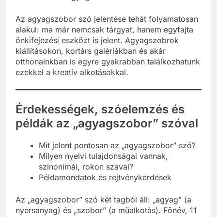
Az agyagszobor szó jelentése tehát folyamatosan
alakul: ma már nemcsak tárgyat, hanem egyfajta
önkifejezési eszközt is jelent. Agyagszobrok
kiállításokon, kortárs galériákban és akár
otthonainkban is egyre gyakrabban találkozhatunk
ezekkel a kreatív alkotásokkal.
Érdekességek, szóelemzés és
példák az „agyagszobor” szóval
Mit jelent pontosan az „agyagszobor” szó?
Milyen nyelvi tulajdonságai vannak,
szinonimái, rokon szavai?
Példamondatok és rejtvénykérdések
Az „agyagszobor” szó két tagból áll: „agyag” (a
nyersanyag) és „szobor” (a műalkotás). Főnév, 11