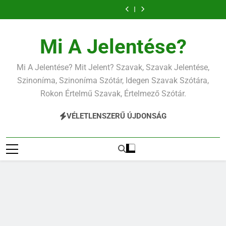
Ugrás
a
tartalomra
Mi A Jelentése?
Mi A Jelentése? Mit Jelent? Szavak, Szavak Jelentése,
Szinoníma, Szinoníma Szótár, Idegen Szavak Szótára,
Rokon Értelmű Szavak, Értelmező Szótár.
VÉLETLENSZERŰ ÚJDONSÁG