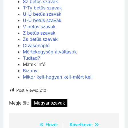
Sz betűs szavak
T-Ty betűs szavak
U-Ú betűs szavak
Ü-Ű betűs szavak
V betűs szavak
Z betűs szavak
Zs betűs szavak
Olvasónapló
Mértékegység átváltások
Tudtad?
Matek infó
Bizony
Mikor kell-hogyan kell-miért kell
Post Views:
210
Megjelölt:
Magyar szavak
Előző:
Következő:
Bejegyzés