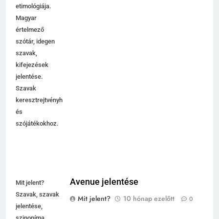
etimológiája.
Magyar
értelmező
szótár, idegen
szavak,
kifejezések
jelentése.
Szavak
keresztrejtvényhez
és
szójátékokhoz.
Avenue jelentése
Mit jelent?
Szavak, szavak
Mit jelent?
10 hónap ezelőtt
0
jelentése,
szinoníma,