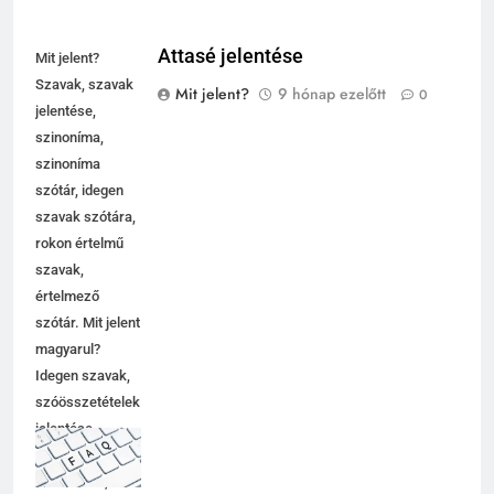
Attasé jelentése
Mit jelent?
Szavak, szavak
Mit jelent?
9 hónap ezelőtt
0
jelentése,
szinoníma,
szinoníma
szótár, idegen
szavak szótára,
rokon értelmű
szavak,
értelmező
szótár. Mit jelent
magyarul?
Idegen szavak,
szóösszetételek
jelentése,
magyarázata,
használata,