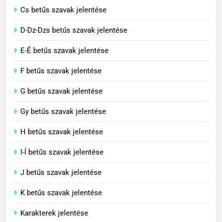
Cs betűs szavak jelentése
3
D-Dz-Dzs betűs szavak jelentése
Civilizáció jelentése
E-É betűs szavak jelentése
C BETŰS SZAVAK JELENTÉSE
F betűs szavak jelentése
G betűs szavak jelentése
4
Contemporary jelentése
Gy betűs szavak jelentése
C BETŰS SZAVAK JELENTÉSE
H betűs szavak jelentése
I-Í betűs szavak jelentése
5
J betűs szavak jelentése
Célkitűzés jelentése
C BETŰS SZAVAK JELENTÉSE
K betűs szavak jelentése
Karakterek jelentése