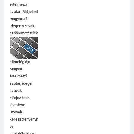
értelmező
Célkitűzés jelentése
szótár. Mit jelent
C BETŰS SZAVAK JELENTÉSE
magyarul?
Idegen szavak,
szóösszetételek
6
jelentése,
magyarázata,
Centrális jelentése
használata,
C BETŰS SZAVAK JELENTÉSE
etimológiája.
Magyar
értelmező
7
szótár, idegen
Céltudatos jelentése
szavak,
C BETŰS SZAVAK JELENTÉSE
kifejezések
jelentése.
Szavak
8
keresztrejtvényhez
és
Centenárium jelentése
szójátékokhoz.