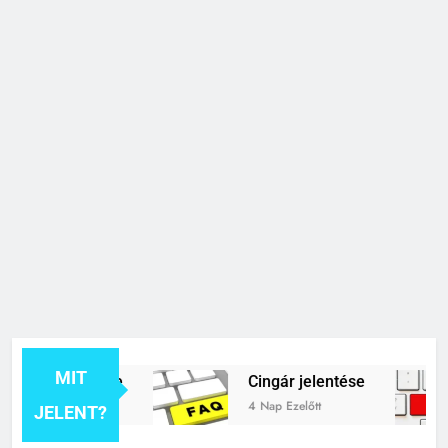
MIT
ék jelentése
Cingár jelentése
4 Nap Ezelőtt
JELENT?