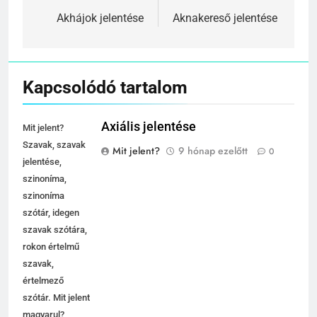
navigáció
Akhájok jelentése
Aknakereső jelentése
Kapcsolódó tartalom
Axiális jelentése
Mit jelent?
Szavak, szavak
Mit jelent?
9 hónap ezelőtt
0
jelentése,
szinoníma,
szinoníma
szótár, idegen
szavak szótára,
rokon értelmű
szavak,
értelmező
szótár. Mit jelent
magyarul?