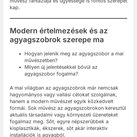
művész fantáziája és ügyessége is fontos szerepet
kap.
Modern értelmezések és az
agyagszobrok szerepe ma
Hogyan jelenik meg az agyagszobor a mai
művészetben?
Milyen új jelentésekkel bővül az
agyagszobor fogalma?
A mai világban az agyagszobrok már nemcsak
hagyományos vagy vallási célokat szolgálnak,
hanem a modern művészet egyik közkedvelt
formái. Sok művész az agyagszobrokon keresztül
aktuális társadalmi vagy környezeti üzeneteket
fogalmaz meg. Sőt, egyre népszerűbbek a
kisplasztikák, ékszerek, sőt akár interaktív
installációk is agyagból.