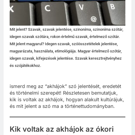
Mit jelent? Szavak, szavak jelentése, szinoníma, szinoníma szótár,
idegen szavak szótára, rokon értelmű szavak, értelmező szótár.
Mit jelent magyarul? Idegen szavak, szóösszetételek jelentése,
magyarázata, használata, etimológiája. Magyar értelmező szótár,
idegen szavak, kifejezések jelentése. Szavak keresztrejtvényhez
és szójátékokhoz.
ismerd meg az “akhájok” szó jelentését, eredetét
és történelmi szerepét! Részletesen bemutatjuk,
kik is voltak az akhájok, hogyan alakult kultúrájuk,
és mit jelent a szó ma a történettudományban.
Kik voltak az akhájok az ókori