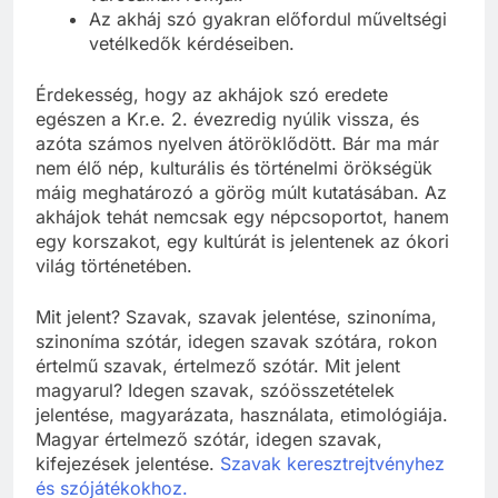
Az akháj szó gyakran előfordul műveltségi
vetélkedők kérdéseiben.
Érdekesség, hogy az akhájok szó eredete
egészen a Kr.e. 2. évezredig nyúlik vissza, és
azóta számos nyelven átöröklődött. Bár ma már
nem élő nép, kulturális és történelmi örökségük
máig meghatározó a görög múlt kutatásában. Az
akhájok tehát nemcsak egy népcsoportot, hanem
egy korszakot, egy kultúrát is jelentenek az ókori
világ történetében.
Mit jelent? Szavak, szavak jelentése, szinoníma,
szinoníma szótár, idegen szavak szótára, rokon
értelmű szavak, értelmező szótár. Mit jelent
magyarul? Idegen szavak, szóösszetételek
jelentése, magyarázata, használata, etimológiája.
Magyar értelmező szótár, idegen szavak,
kifejezések jelentése.
Szavak keresztrejtvényhez
és szójátékokhoz.