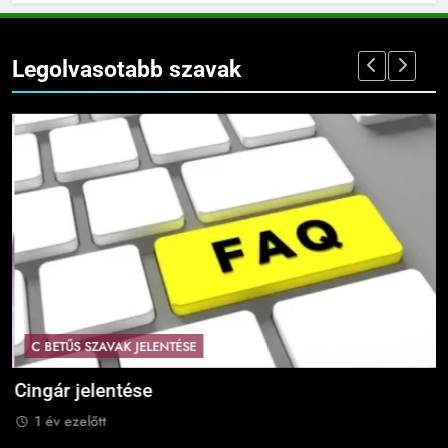
Legolvasotabb szavak
C BETŰS SZAVAK JELENTÉSE
Cingár jelentése
C
1 év ezelőtt