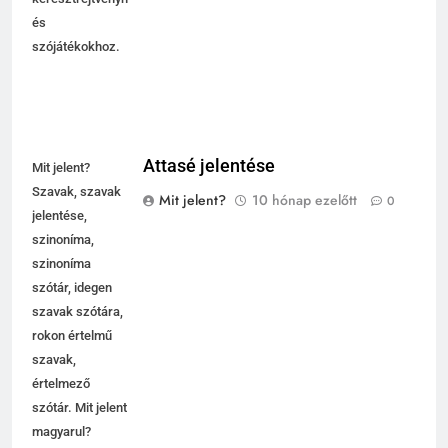
és
szójátékokhoz.
Attasé jelentése
Mit jelent?
Szavak, szavak
Mit jelent?
10 hónap ezelőtt
0
jelentése,
szinoníma,
szinoníma
szótár, idegen
szavak szótára,
rokon értelmű
szavak,
értelmező
szótár. Mit jelent
magyarul?