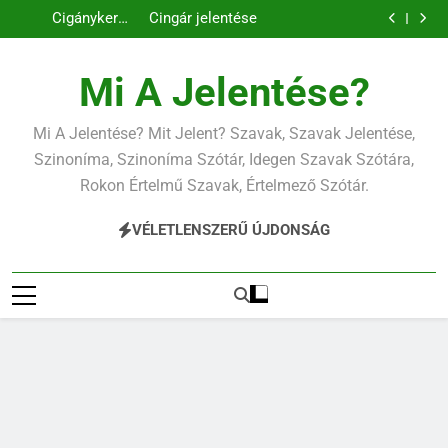
Civilizáció
Citrancs jelentése
Ugrás
jelentése
Cigánykerék
Cingár jelentése
a
jelentése
Civilizáció
jelentése
tartalomra
Mi A Jelentése?
Mi A Jelentése? Mit Jelent? Szavak, Szavak Jelentése,
Szinoníma, Szinoníma Szótár, Idegen Szavak Szótára,
Rokon Értelmű Szavak, Értelmező Szótár.
VÉLETLENSZERŰ ÚJDONSÁG