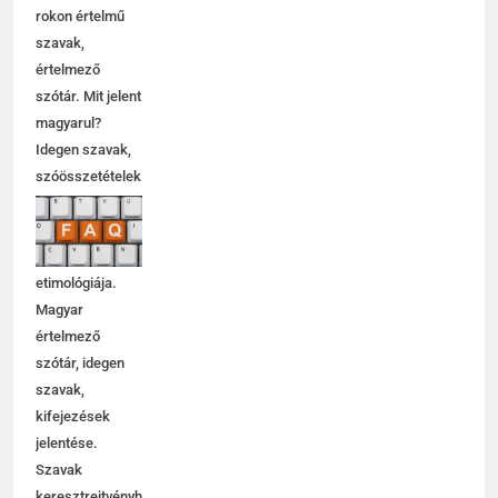
rokon értelmű
szavak,
értelmező
szótár. Mit jelent
magyarul?
Idegen szavak,
szóösszetételek
jelentése,
magyarázata,
használata,
etimológiája.
Magyar
értelmező
szótár, idegen
szavak,
kifejezések
jelentése.
Szavak
keresztrejtvényhez