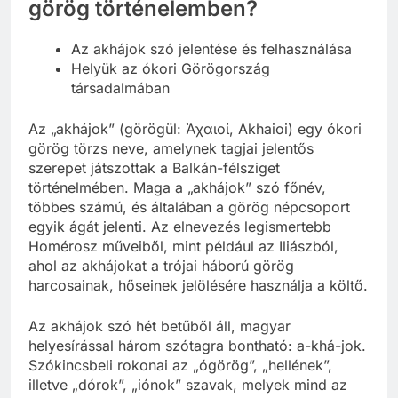
görög történelemben?
Az akhájok szó jelentése és felhasználása
Helyük az ókori Görögország
társadalmában
Az „akhájok” (görögül: Ἀχαιοί, Akhaioi) egy ókori
görög törzs neve, amelynek tagjai jelentős
szerepet játszottak a Balkán-félsziget
történelmében. Maga a „akhájok” szó főnév,
többes számú, és általában a görög népcsoport
egyik ágát jelenti. Az elnevezés legismertebb
Homérosz műveiből, mint például az Iliászból,
ahol az akhájokat a trójai háború görög
harcosainak, hőseinek jelölésére használja a költő.
Az akhájok szó hét betűből áll, magyar
helyesírással három szótagra bontható: a-khá-jok.
Szókincsbeli rokonai az „ógörög”, „hellének”,
illetve „dórok”, „iónok” szavak, melyek mind az