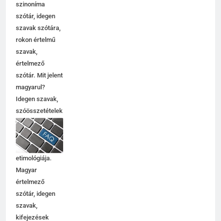
szinoníma
szótár, idegen
szavak szótára,
rokon értelmű
szavak,
5
értelmező
Contemporary jelentése
szótár. Mit jelent
C BETŰS SZAVAK JELENTÉSE
magyarul?
Idegen szavak,
szóösszetételek
6
jelentése,
magyarázata,
Célkitűzés jelentése
használata,
C BETŰS SZAVAK JELENTÉSE
etimológiája.
Magyar
értelmező
7
szótár, idegen
Centrális jelentése
szavak,
C BETŰS SZAVAK JELENTÉSE
kifejezések