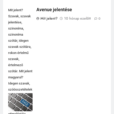
Avenue jelentése
Mit jelent?
Szavak, szavak
Mit jelent?
10 hónap ezelőtt
0
jelentése,
szinoníma,
szinoníma
szótár, idegen
szavak szótára,
rokon értelmű
szavak,
értelmező
szótár. Mit jelent
magyarul?
Idegen szavak,
szóösszetételek
jelentése,
magyarázata,
használata,
etimológiája.