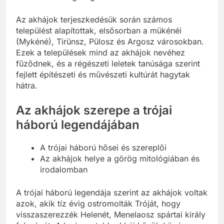
Az akhájok terjeszkedésük során számos
települést alapítottak, elsősorban a mükénéi
(Mykéné), Tirünsz, Pülosz és Argosz városokban.
Ezek a települések mind az akhájok nevéhez
fűződnek, és a régészeti leletek tanúsága szerint
fejlett építészeti és művészeti kultúrát hagytak
hátra.
Az akhájok szerepe a trójai
háború legendájában
A trójai háború hősei és szereplői
Az akhájok helye a görög mitológiában és
irodalomban
A trójai háború legendája szerint az akhájok voltak
azok, akik tíz évig ostromolták Tróját, hogy
visszaszerezzék Helenét, Menelaosz spártai király