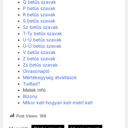
Q betűs szavak
P betűs szavak
R betűs szavak
S betűs szavak
Sz betűs szavak
T-Ty betűs szavak
U-Ú betűs szavak
Ü-Ű betűs szavak
V betűs szavak
Z betűs szavak
Zs betűs szavak
Olvasónapló
Mértékegység átváltások
Tudtad?
Matek infó
Bizony
Mikor kell-hogyan kell-miért kell
Post Views:
189