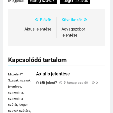
Megjelölt:
Görög szavak
Idegen szavak
Előző:
Következő:
Bejegyzés
navigáció
Aktus jelentése
Agyagszobor
jelentése
Kapcsolódó tartalom
Axiális jelentése
Mit jelent?
Szavak, szavak
Mit jelent?
9 hónap ezelőtt
0
jelentése,
szinoníma,
szinoníma
szótár, idegen
szavak szótára,