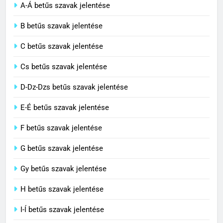
A-Á betűs szavak jelentése
2
B betűs szavak jelentése
Cigánykerék jelentése
C betűs szavak jelentése
C BETŰS SZAVAK JELENTÉSE
Cs betűs szavak jelentése
3
D-Dz-Dzs betűs szavak jelentése
Cingár jelentése
E-É betűs szavak jelentése
C BETŰS SZAVAK JELENTÉSE
F betűs szavak jelentése
G betűs szavak jelentése
4
Civilizáció jelentése
Gy betűs szavak jelentése
C BETŰS SZAVAK JELENTÉSE
H betűs szavak jelentése
I-Í betűs szavak jelentése
5