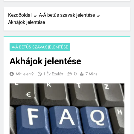
Kezdőoldal
A-Á betűs szavak jelentése
Akhájok jelentése
A-Á BETŰS SZAVAK JELENTÉSE
Akhájok jelentése
0
Mit Jelent?
1 Év Ezelőtt
7 Mins