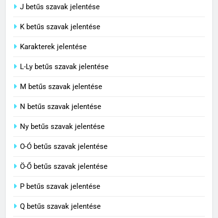
J betűs szavak jelentése
Contemporary jelentése
C BETŰS SZAVAK JELENTÉSE
K betűs szavak jelentése
Karakterek jelentése
6
L-Ly betűs szavak jelentése
Célkitűzés jelentése
M betűs szavak jelentése
C BETŰS SZAVAK JELENTÉSE
N betűs szavak jelentése
7
Ny betűs szavak jelentése
Centrális jelentése
O-Ó betűs szavak jelentése
C BETŰS SZAVAK JELENTÉSE
Ö-Ő betűs szavak jelentése
8
P betűs szavak jelentése
Céltudatos jelentése
Q betűs szavak jelentése
C BETŰS SZAVAK JELENTÉSE