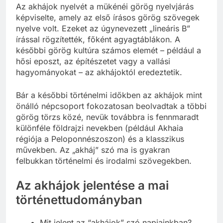
Az akhájok nyelvét a mükénéi görög nyelvjárás
képviselte, amely az első írásos görög szövegek
nyelve volt. Ezeket az úgynevezett „lineáris B”
írással rögzítették, főként agyagtáblákon. A
későbbi görög kultúra számos elemét – például a
hősi eposzt, az építészetet vagy a vallási
hagyományokat – az akhájoktól eredeztetik.
Bár a későbbi történelmi időkben az akhájok mint
önálló népcsoport fokozatosan beolvadtak a többi
görög törzs közé, nevük továbbra is fennmaradt
különféle földrajzi nevekben (például Akhaia
régiója a Peloponnészoszon) és a klasszikus
művekben. Az „akháj” szó ma is gyakran
felbukkan történelmi és irodalmi szövegekben.
Az akhájok jelentése a mai
történettudományban
Mit jelent az “akhájok” szó napjainkban?