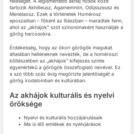
feleségét. A legismertebb akháj hősök közé
tartozik Akhilleusz, Agamemnón, Odüsszeusz és
Menelaosz. Ezek a történetek Homérosz
eposzaiban – főként az Iliászban – maradtak fenn,
ahol az „akhájok” szót szinonimaként használják a
görög harcosokra.
Érdekesség, hogy az ókori görögök magukat
általában helléneknek nevezték, de a homéroszi
költészetben az „akhájok” kifejezés szinte
egyenértékű a görögök összefoglaló nevével. Ez
a szó több száz évig megőrizte jelentőségét a
görög irodalomban és kultúrában.
Az akhájok kulturális és nyelvi
öröksége
Nyelvi és kulturális hozzájárulásaik
Ma is élő emlékek és nyelvjárások