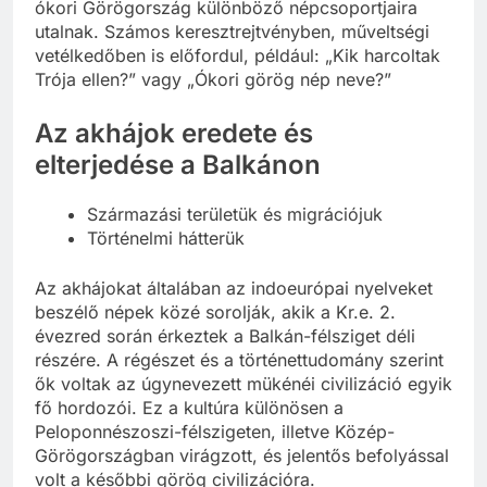
ókori Görögország különböző népcsoportjaira
utalnak. Számos keresztrejtvényben, műveltségi
vetélkedőben is előfordul, például: „Kik harcoltak
Trója ellen?” vagy „Ókori görög nép neve?”
Az akhájok eredete és
elterjedése a Balkánon
Származási területük és migrációjuk
Történelmi hátterük
Az akhájokat általában az indoeurópai nyelveket
beszélő népek közé sorolják, akik a Kr.e. 2.
évezred során érkeztek a Balkán-félsziget déli
részére. A régészet és a történettudomány szerint
ők voltak az úgynevezett mükénéi civilizáció egyik
fő hordozói. Ez a kultúra különösen a
Peloponnészoszi-félszigeten, illetve Közép-
Görögországban virágzott, és jelentős befolyással
volt a későbbi görög civilizációra.