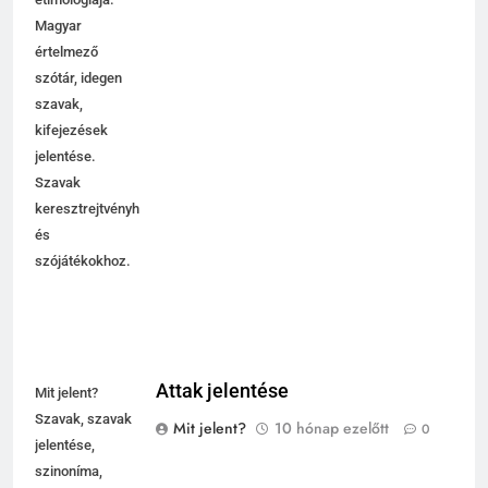
Magyar
értelmező
szótár, idegen
szavak,
kifejezések
jelentése.
Szavak
keresztrejtvényhez
és
szójátékokhoz.
Attak jelentése
Mit jelent?
Szavak, szavak
Mit jelent?
10 hónap ezelőtt
0
jelentése,
szinoníma,