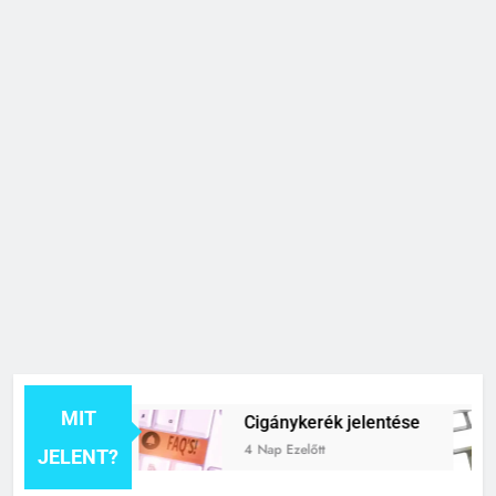
MIT
elentése
Cigánykerék jelentése
4 Nap Ezelőtt
JELENT?