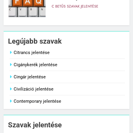
C BETŰS SZAVAK JELENTÉSE
7
Centrális jelentése
Legújabb szavak
C BETŰS SZAVAK JELENTÉSE
Citrancs jelentése
Cigánykerék jelentése
8
Céltudatos jelentése
Cingár jelentése
C BETŰS SZAVAK JELENTÉSE
Civilizáció jelentése
Contemporary jelentése
1
Citrancs jelentése
Szavak jelentése
C BETŰS SZAVAK JELENTÉSE