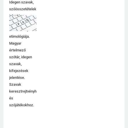
Idegen szavak,
szóösszetételek
jelentése,
magyarázata,
használata,
etimológiája.
Magyar
értelmező
szótár, idegen
szavak,
kifejezések
jelentése.
Szavak
keresztrejtvényhez
és
szójátékokhoz.