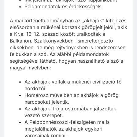
Példamondatok és érdekességek
A mai történettudományban az „akhájok” kifejezés
elsősorban a mükénéi korszak görögjeit jelöli, akik
a Kr.e. 16–12. század között uralkodtak a
Balkánon. Szakkönyvekben, ismeretterjesztő
cikkekben, de még rejtvényekben is rendszeresen
felbukkan a szó. Az alábbi példamondatok
segítségével látható, hogyan használható a szó a
magyar nyelvben:
Az akhájok voltak a mükénéi civilizáció fő
hordozói.
Homérosz műveiben az akhájok a görög
harcosokat jelentik.
Az akhájok Trója ostromában játszottak
vezető szerepet.
A Peloponnészoszi-félszigeten ma is
megtalálhatók az akhájok egykori
városainak romjai.