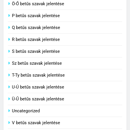
C BETŰS SZAVAK JELENTÉSE
Ö-Ő betűs szavak jelentése
8
P betűs szavak jelentése
Centenárium jelentése
Q betűs szavak jelentése
C BETŰS SZAVAK JELENTÉSE
R betűs szavak jelentése
S betűs szavak jelentése
Sz betűs szavak jelentése
T-Ty betűs szavak jelentése
U-Ú betűs szavak jelentése
Ü-Ű betűs szavak jelentése
Uncategorized
V betűs szavak jelentése