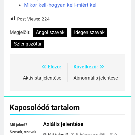
Bizony
Mikor kell-hogyan kell-miért kell
Post Views:
224
Megjelölt:
Angol szavak
Idegen szavak
Szlengszótár
Előző:
Következő:
Bejegyzés
navigáció
Aktivista jelentése
Abnormális jelentése
Kapcsolódó tartalom
Axiális jelentése
Mit jelent?