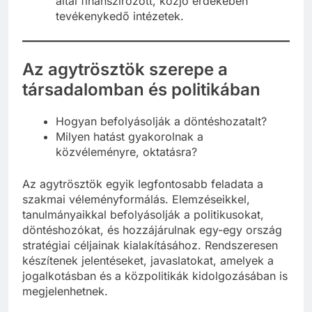
által finanszírozott, közjó érdekében
tevékenykedő intézetek.
Az agytrösztök szerepe a
társadalomban és politikában
Hogyan befolyásolják a döntéshozatalt?
Milyen hatást gyakorolnak a
közvéleményre, oktatásra?
Az agytrösztök egyik legfontosabb feladata a
szakmai véleményformálás. Elemzéseikkel,
tanulmányaikkal befolyásolják a politikusokat,
döntéshozókat, és hozzájárulnak egy-egy ország
stratégiai céljainak kialakításához. Rendszeresen
készítenek jelentéseket, javaslatokat, amelyek a
jogalkotásban és a közpolitikák kidolgozásában is
megjelenhetnek.