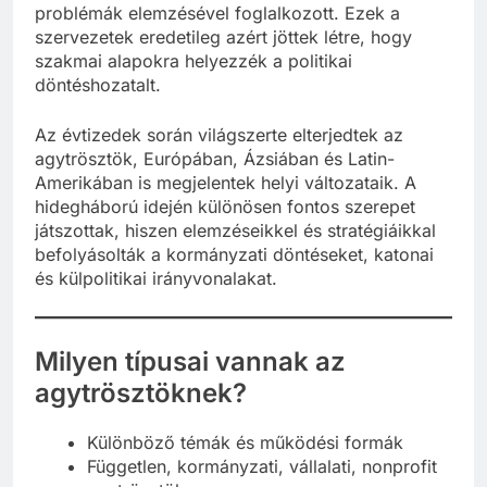
Institution (1916), amely a gazdasági és társadalmi
problémák elemzésével foglalkozott. Ezek a
szervezetek eredetileg azért jöttek létre, hogy
szakmai alapokra helyezzék a politikai
döntéshozatalt.
Az évtizedek során világszerte elterjedtek az
agytrösztök, Európában, Ázsiában és Latin-
Amerikában is megjelentek helyi változataik. A
hidegháború idején különösen fontos szerepet
játszottak, hiszen elemzéseikkel és stratégiáikkal
befolyásolták a kormányzati döntéseket, katonai
és külpolitikai irányvonalakat.
Milyen típusai vannak az
agytrösztöknek?
Különböző témák és működési formák
Független, kormányzati, vállalati, nonprofit