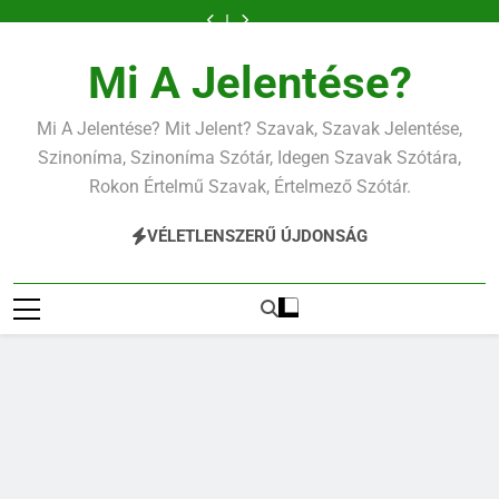
Ugrás
a
tartalomra
Mi A Jelentése?
Mi A Jelentése? Mit Jelent? Szavak, Szavak Jelentése,
Szinoníma, Szinoníma Szótár, Idegen Szavak Szótára,
Rokon Értelmű Szavak, Értelmező Szótár.
VÉLETLENSZERŰ ÚJDONSÁG