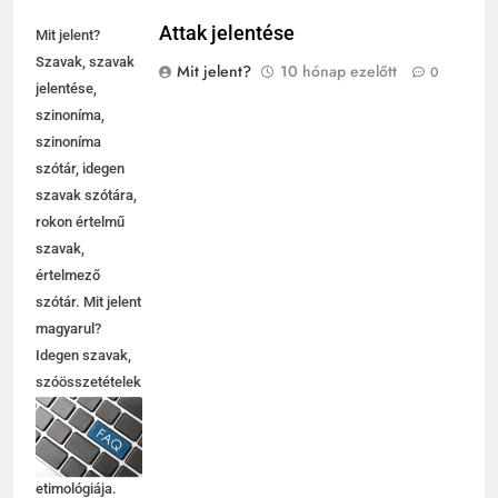
Attak jelentése
Mit jelent?
Szavak, szavak
Mit jelent?
10 hónap ezelőtt
0
jelentése,
szinoníma,
szinoníma
szótár, idegen
szavak szótára,
rokon értelmű
szavak,
5
értelmező
Célkitűzés jelentése
szótár. Mit jelent
C BETŰS SZAVAK JELENTÉSE
magyarul?
Idegen szavak,
szóösszetételek
6
jelentése,
magyarázata,
Centrális jelentése
használata,
C BETŰS SZAVAK JELENTÉSE