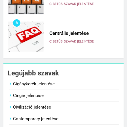
C BETŰS SZAVAK JELENTÉSE
6
Centrális jelentése
C BETŰS SZAVAK JELENTÉSE
7
Céltudatos jelentése
Legújabb szavak
C BETŰS SZAVAK JELENTÉSE
Cigánykerék jelentése
Cingár jelentése
8
Centenárium jelentése
Civilizáció jelentése
C BETŰS SZAVAK JELENTÉSE
Contemporary jelentése