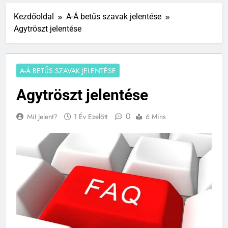
Kezdőoldal
A-Á betűs szavak jelentése
Agytröszt jelentése
A-Á BETŰS SZAVAK JELENTÉSE
Agytröszt jelentése
0
Mit Jelent?
1 Év Ezelőtt
6 Mins