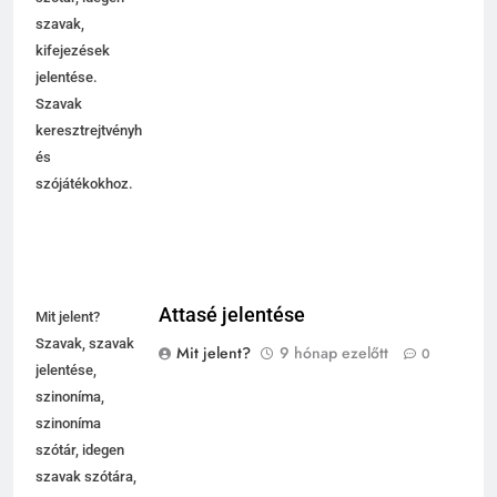
szótár, idegen
szavak,
kifejezések
jelentése.
Szavak
keresztrejtvényhez
és
szójátékokhoz.
Attasé jelentése
Mit jelent?
Szavak, szavak
Mit jelent?
9 hónap ezelőtt
0
jelentése,
szinoníma,
szinoníma
szótár, idegen
szavak szótára,