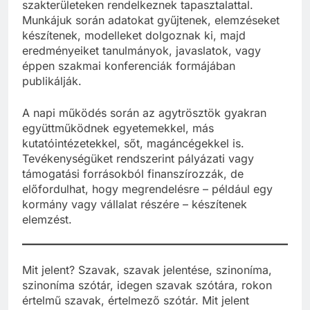
szakértők, tanácsadók dolgoznak, akik különféle
szakterületeken rendelkeznek tapasztalattal.
Munkájuk során adatokat gyűjtenek, elemzéseket
készítenek, modelleket dolgoznak ki, majd
eredményeiket tanulmányok, javaslatok, vagy
éppen szakmai konferenciák formájában
publikálják.
A napi működés során az agytrösztök gyakran
együttműködnek egyetemekkel, más
kutatóintézetekkel, sőt, magáncégekkel is.
Tevékenységüket rendszerint pályázati vagy
támogatási forrásokból finanszírozzák, de
előfordulhat, hogy megrendelésre – például egy
kormány vagy vállalat részére – készítenek
elemzést.
Mit jelent? Szavak, szavak jelentése, szinoníma,
szinoníma szótár, idegen szavak szótára, rokon