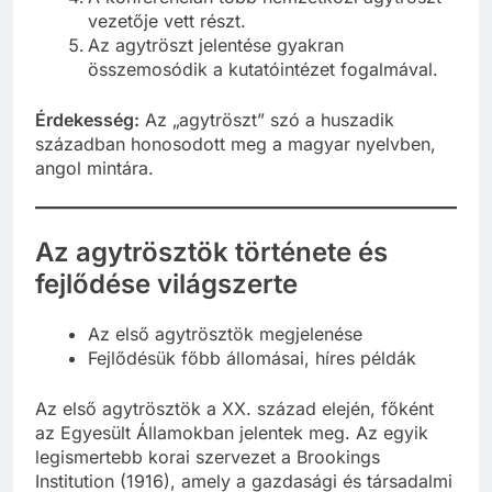
A konferencián több nemzetközi agytröszt
vezetője vett részt.
Az agytröszt jelentése gyakran
összemosódik a kutatóintézet fogalmával.
Érdekesség:
Az „agytröszt” szó a huszadik
században honosodott meg a magyar nyelvben,
angol mintára.
Az agytrösztök története és
fejlődése világszerte
Az első agytrösztök megjelenése
Fejlődésük főbb állomásai, híres példák
Az első agytrösztök a XX. század elején, főként
az Egyesült Államokban jelentek meg. Az egyik
legismertebb korai szervezet a Brookings