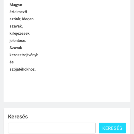
etimológiája.
Magyar
értelmező
7
szótár, idegen
Céltudatos jelentése
szavak,
C BETŰS SZAVAK JELENTÉSE
kifejezések
jelentése.
Szavak
8
keresztrejtvényhez
és
Centenárium jelentése
szójátékokhoz.
C BETŰS SZAVAK JELENTÉSE
1
Cigánykerék jelentése
C BETŰS SZAVAK JELENTÉSE
Keresés
KERESÉS