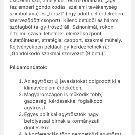
összetett szó, amely két részre bontható: „agy”
(az emberi gondolkodás, szellemi tevékenység
szimbóluma) és „tröszt” (egy adott cél érdekében
szerveződött csoport). Kilenc betűből és három
szótagból (a-gy-tröszt) áll. Szinonimái, rokon
értelmű szavai lehetnek: elemzőközpont,
kutatóintézet, stratégiai csoport, szakmai műhely.
Rejtvényekben például így kérdezhetnek rá:
„Gondolkodó szakmai szervezet (9 betű)”.
Példamondatok:
Az agytröszt új javaslatokat dolgozott ki a
klímavédelem érdekében.
Magyarországon is működik több,
gazdasági kérdésekkel foglalkozó
agytröszt.
Egyes politikai agytrösztök nagy
befolyással bírnak a kormányzati
döntésekre.