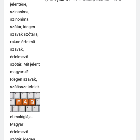
Szavak, szavak
Mit jelent?
9 hónap ezelőtt
0
jelentése,
szinoníma,
szinoníma
szótár, idegen
szavak szótára,
rokon értelmű
szavak,
értelmező
szótár. Mit jelent
magyarul?
Idegen szavak,
szóösszetételek
jelentése,
magyarázata,
használata,
etimológiája.
Magyar
értelmező