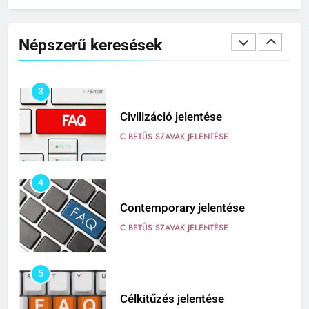
2
Cingár jelentése
Népszerű keresések
C BETŰS SZAVAK JELENTÉSE
3
Civilizáció jelentése
C BETŰS SZAVAK JELENTÉSE
4
Contemporary jelentése
C BETŰS SZAVAK JELENTÉSE
5
Célkitűzés jelentése