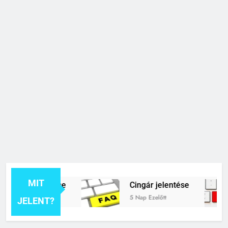
MIT
rék jelentése
Cingár jelentése
tt
5 Nap Ezelőtt
JELENT?