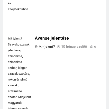
keresztrejtvényhez
és
szójátékokhoz.
Avenue jelentése
Mit jelent?
Szavak, szavak
Mit jelent?
10 hónap ezelőtt
0
jelentése,
szinoníma,
szinoníma
szótár, idegen
szavak szótára,
rokon értelmű
szavak,
értelmező
szótár. Mit jelent
magyarul?