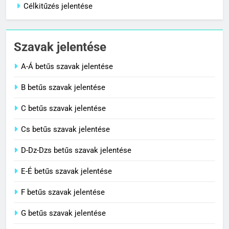
Célkitűzés jelentése
1
Cigánykerék jelentése
Szavak jelentése
C BETŰS SZAVAK JELENTÉSE
A-Á betűs szavak jelentése
2
B betűs szavak jelentése
Cingár jelentése
C betűs szavak jelentése
C BETŰS SZAVAK JELENTÉSE
Cs betűs szavak jelentése
3
D-Dz-Dzs betűs szavak jelentése
Civilizáció jelentése
E-É betűs szavak jelentése
C BETŰS SZAVAK JELENTÉSE
F betűs szavak jelentése
G betűs szavak jelentése
4