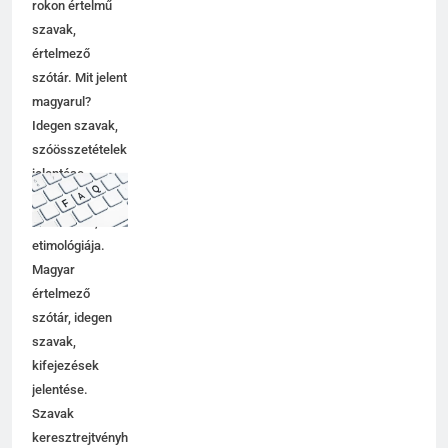
rokon értelmű
szavak,
értelmező
szótár. Mit jelent
magyarul?
Idegen szavak,
szóösszetételek
jelentése,
magyarázata,
használata,
etimológiája.
Magyar
értelmező
szótár, idegen
szavak,
kifejezések
jelentése.
Szavak