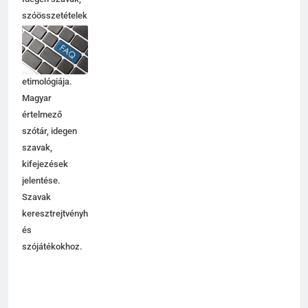
Idegen szavak,
szóösszetételek
jelentése,
magyarázata,
használata,
etimológiája.
Magyar
értelmező
szótár, idegen
szavak,
kifejezések
jelentése.
Szavak
keresztrejtvényhez
és
szójátékokhoz.