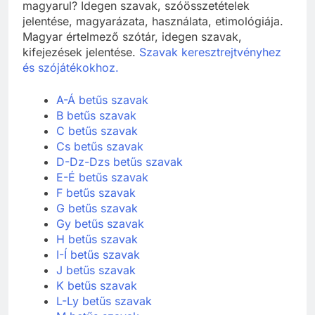
értelmű szavak, értelmező szótár. Mit jelent
magyarul? Idegen szavak, szóösszetételek
jelentése, magyarázata, használata, etimológiája.
Magyar értelmező szótár, idegen szavak,
kifejezések jelentése.
Szavak keresztrejtvényhez
és szójátékokhoz.
A-Á betűs szavak
B betűs szavak
C betűs szavak
Cs betűs szavak
D-Dz-Dzs betűs szavak
E-É betűs szavak
F betűs szavak
G betűs szavak
Gy betűs szavak
H betűs szavak
I-Í betűs szavak
J betűs szavak
K betűs szavak
L-Ly betűs szavak