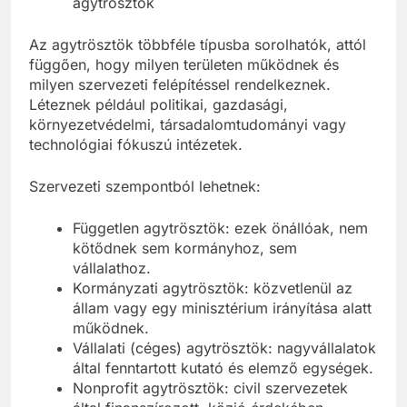
agytrösztök
Az agytrösztök többféle típusba sorolhatók, attól
függően, hogy milyen területen működnek és
milyen szervezeti felépítéssel rendelkeznek.
Léteznek például politikai, gazdasági,
környezetvédelmi, társadalomtudományi vagy
technológiai fókuszú intézetek.
Szervezeti szempontból lehetnek:
Független agytrösztök: ezek önállóak, nem
kötődnek sem kormányhoz, sem
vállalathoz.
Kormányzati agytrösztök: közvetlenül az
állam vagy egy minisztérium irányítása alatt
működnek.
Vállalati (céges) agytrösztök: nagyvállalatok
által fenntartott kutató és elemző egységek.
Nonprofit agytrösztök: civil szervezetek