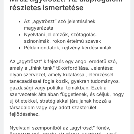
Mi az agytröszt? Az alapfogalom
részletes ismertetése
Az „agytröszt” szó jelentésének
magyarázata
Nyelvtani jellemzők, szótagolás,
szinonimák, rokon értelmű szavak
Példamondatok, rejtvény kérdésminták
Az „agytröszt” kifejezés egy angol eredetű szó,
amely a „think tank” tükörfordítása. Jelentése:
olyan szervezet, amely kutatással, elemzéssel,
tanácsadással foglalkozik, gyakran tudományos,
gazdasági vagy politikai témákban. Ezek a
szervezetek általában függetlenek, és céljuk, hogy
új ötletekkel, stratégiákkal járuljanak hozzá a
társadalom vagy egy adott szakterület
fejlődéséhez.
Nyelvtani szempontból az „agytröszt” főnév,