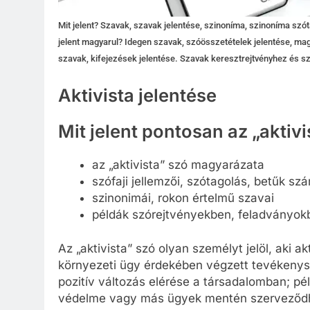
Mit jelent? Szavak, szavak jelentése, szinoníma, szinoníma szót
jelent magyarul? Idegen szavak, szóösszetételek jelentése, mag
szavak, kifejezések jelentése. Szavak keresztrejtvényhez és s
Aktivista jelentése
Mit jelent pontosan az „aktivi
az „aktivista” szó magyarázata
szófaji jellemzői, szótagolás, betűk sz
szinonimái, rokon értelmű szavai
példák szórejtvényekben, feladványok
Az „aktivista” szó olyan személyt jelöl, aki a
környezeti ügy érdekében végzett tevékenysé
pozitív változás elérése a társadalomban; p
védelme vagy más ügyek mentén szerveződhe