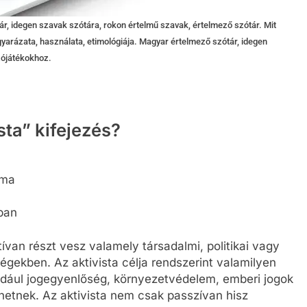
ár, idegen szavak szótára, rokon értelmű szavak, értelmező szótár. Mit
yarázata, használata, etimológiája. Magyar értelmező szótár, idegen
zójátékokhoz.
sta” kifejezés?
áma
ban
ktívan részt vesz valamely társadalmi, politikai vagy
gekben. Az aktivista célja rendszerint valamilyen
éldául jogegyenlőség, környezetvédelem, emberi jogok
tnek. Az aktivista nem csak passzívan hisz