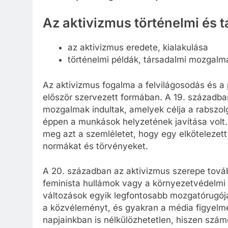
Az aktivizmus történelmi és t
az aktivizmus eredete, kialakulása
történelmi példák, társadalmi mozgalm
Az aktivizmus fogalma a felvilágosodás és a p
először szervezett formában. A 19. századb
mozgalmak indultak, amelyek célja a rabszolg
éppen a munkások helyzetének javítása volt
meg azt a szemléletet, hogy egy elkötelezett
normákat és törvényeket.
A 20. században az aktivizmus szerepe továb
feminista hullámok vagy a környezetvédelmi s
változások egyik legfontosabb mozgatórugója 
a közvéleményt, és gyakran a média figyelmét
napjainkban is nélkülözhetetlen, hiszen szá