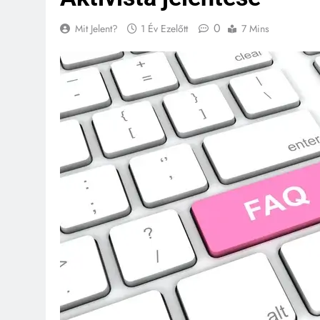
0
Mit Jelent?
1 Év Ezelőtt
7 Mins