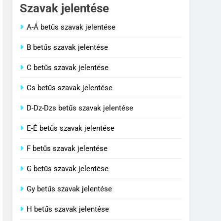
Szavak jelentése
1
Cigánykerék jelentése
A-Á betűs szavak jelentése
C BETŰS SZAVAK JELENTÉSE
B betűs szavak jelentése
C betűs szavak jelentése
2
Cingár jelentése
Cs betűs szavak jelentése
C BETŰS SZAVAK JELENTÉSE
D-Dz-Dzs betűs szavak jelentése
3
E-É betűs szavak jelentése
Civilizáció jelentése
F betűs szavak jelentése
C BETŰS SZAVAK JELENTÉSE
G betűs szavak jelentése
4
Gy betűs szavak jelentése
Contemporary jelentése
H betűs szavak jelentése
C BETŰS SZAVAK JELENTÉSE