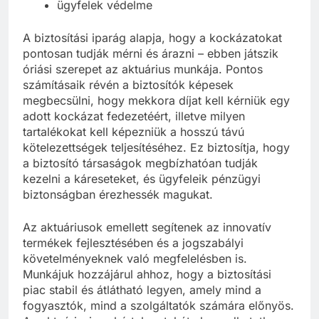
ügyfelek védelme
A biztosítási iparág alapja, hogy a kockázatokat
pontosan tudják mérni és árazni – ebben játszik
óriási szerepet az aktuárius munkája. Pontos
számításaik révén a biztosítók képesek
megbecsülni, hogy mekkora díjat kell kérniük egy
adott kockázat fedezetéért, illetve milyen
tartalékokat kell képezniük a hosszú távú
kötelezettségek teljesítéséhez. Ez biztosítja, hogy
a biztosító társaságok megbízhatóan tudják
kezelni a káreseteket, és ügyfeleik pénzügyi
biztonságban érezhessék magukat.
Az aktuáriusok emellett segítenek az innovatív
termékek fejlesztésében és a jogszabályi
követelményeknek való megfelelésben is.
Munkájuk hozzájárul ahhoz, hogy a biztosítási
piac stabil és átlátható legyen, amely mind a
fogyasztók, mind a szolgáltatók számára előnyös.