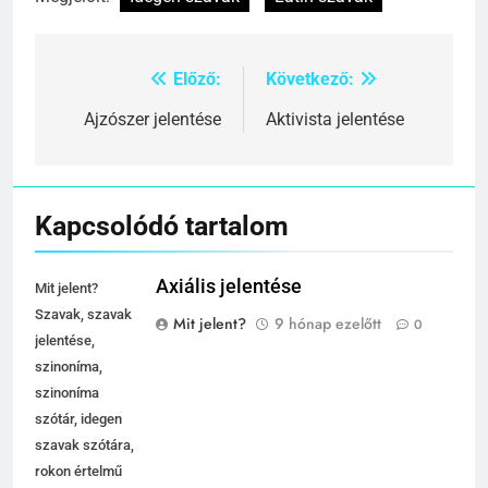
Előző:
Következő:
Bejegyzés
navigáció
Ajzószer jelentése
Aktivista jelentése
Kapcsolódó tartalom
Axiális jelentése
Mit jelent?
Szavak, szavak
Mit jelent?
9 hónap ezelőtt
0
jelentése,
szinoníma,
szinoníma
szótár, idegen
szavak szótára,
rokon értelmű