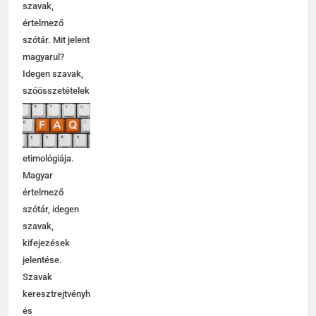
szavak,
értelmező
szótár. Mit jelent
magyarul?
Idegen szavak,
szóösszetételek
jelentése,
magyarázata,
használata,
etimológiája.
Magyar
értelmező
szótár, idegen
szavak,
kifejezések
jelentése.
Szavak
keresztrejtvényhez
és