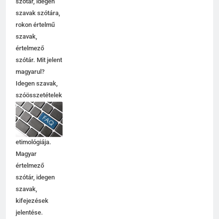
szótár, idegen
szavak szótára,
rokon értelmű
szavak,
5
értelmező
Célkitűzés jelentése
szótár. Mit jelent
C BETŰS SZAVAK JELENTÉSE
magyarul?
Idegen szavak,
szóösszetételek
6
jelentése,
magyarázata,
Centrális jelentése
használata,
C BETŰS SZAVAK JELENTÉSE
etimológiája.
Magyar
értelmező
7
szótár, idegen
Céltudatos jelentése
szavak,
C BETŰS SZAVAK JELENTÉSE
kifejezések
jelentése.