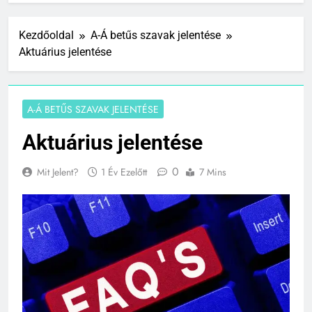
Kezdőoldal
A-Á betűs szavak jelentése
Aktuárius jelentése
A-Á BETŰS SZAVAK JELENTÉSE
Aktuárius jelentése
0
Mit Jelent?
1 Év Ezelőtt
7 Mins