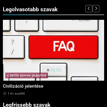
Legolvasotabb szavak
C BETŰS SZAVAK JELENTÉSE
Civilizáció jelentése
C
1 év ezelőtt
Legfrissebb szavak