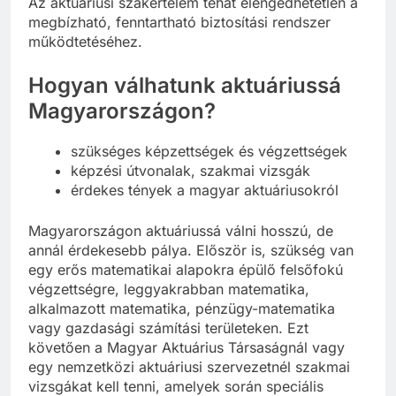
Az aktuáriusi szakértelem tehát elengedhetetlen a
megbízható, fenntartható biztosítási rendszer
működtetéséhez.
Hogyan válhatunk aktuáriussá
Magyarországon?
szükséges képzettségek és végzettségek
képzési útvonalak, szakmai vizsgák
érdekes tények a magyar aktuáriusokról
Magyarországon aktuáriussá válni hosszú, de
annál érdekesebb pálya. Először is, szükség van
egy erős matematikai alapokra épülő felsőfokú
végzettségre, leggyakrabban matematika,
alkalmazott matematika, pénzügy-matematika
vagy gazdasági számítási területeken. Ezt
követően a Magyar Aktuárius Társaságnál vagy
egy nemzetközi aktuáriusi szervezetnél szakmai
vizsgákat kell tenni, amelyek során speciális