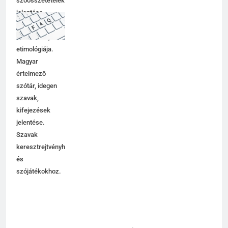
szóösszetételek
jelentése,
magyarázata,
használata,
etimológiája.
Magyar
értelmező
szótár, idegen
szavak,
kifejezések
jelentése.
Szavak
keresztrejtvényhez
és
szójátékokhoz.