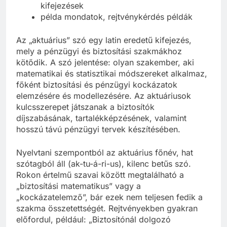
kifejezések
példa mondatok, rejtvénykérdés példák
Az „aktuárius” szó egy latin eredetű kifejezés,
mely a pénzügyi és biztosítási szakmákhoz
kötődik. A szó jelentése: olyan szakember, aki
matematikai és statisztikai módszereket alkalmaz,
főként biztosítási és pénzügyi kockázatok
elemzésére és modellezésére. Az aktuáriusok
kulcsszerepet játszanak a biztosítók
díjszabásának, tartalékképzésének, valamint
hosszú távú pénzügyi tervek készítésében.
Nyelvtani szempontból az aktuárius főnév, hat
szótagból áll (ak-tu-á-ri-us), kilenc betűs szó.
Rokon értelmű szavai között megtalálható a
„biztosítási matematikus” vagy a
„kockázatelemző”, bár ezek nem teljesen fedik a
szakma összetettségét. Rejtvényekben gyakran
előfordul, például: „Biztosítónál dolgozó