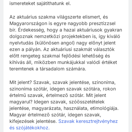
ismereteket sajátíthatunk el.
Az aktuárius szakma világszerte elismert, és
Magyarországon is egyre nagyobb presztízzsel
bír. Érdekesség, hogy a hazai aktuáriusok gyakran
dolgoznak nemzetközi projektekben is, így kiváló
nyelvtudás (különösen angol) nagy előnyt jelent
ezen a pályán. Az aktuáriusi szakmát választók
előtt rengeteg szakmai fejlődési lehetőség és
kihívás áll, miközben munkájukkal valódi értéket
teremtenek a társadalom számára.
Mit jelent? Szavak, szavak jelentése, szinoníma,
szinoníma szótár, idegen szavak szótára, rokon
értelmű szavak, értelmező szótár. Mit jelent
magyarul? Idegen szavak, szóösszetételek
jelentése, magyarázata, használata, etimológiája.
Magyar értelmező szótár, idegen szavak,
kifejezések jelentése.
Szavak keresztrejtvényhez
és szójátékokhoz.