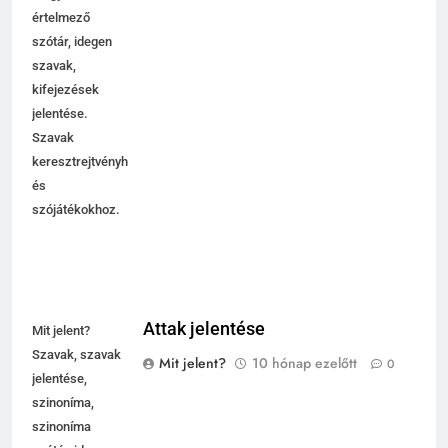
értelmező
szótár, idegen
szavak,
kifejezések
jelentése.
Szavak
keresztrejtvényhez
és
szójátékokhoz.
Attak jelentése
Mit jelent?
Szavak, szavak
Mit jelent?
10 hónap ezelőtt
0
jelentése,
szinoníma,
szinoníma