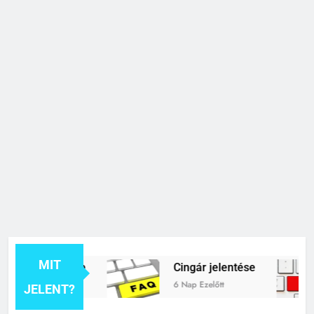
MIT
k jelentése
Cingár jelentése
6 Nap Ezelőtt
JELENT?