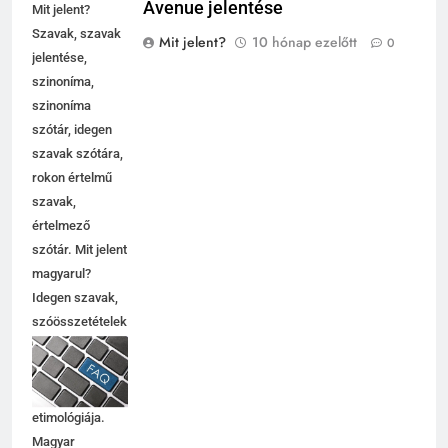
Avenue jelentése
Mit jelent?
Szavak, szavak
Mit jelent?
10 hónap ezelőtt
0
jelentése,
szinoníma,
szinoníma
szótár, idegen
szavak szótára,
rokon értelmű
szavak,
értelmező
szótár. Mit jelent
magyarul?
Idegen szavak,
szóösszetételek
jelentése,
magyarázata,
használata,
etimológiája.
Magyar