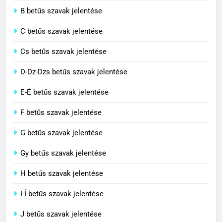
2
B betűs szavak jelentése
Cingár jelentése
C betűs szavak jelentése
C BETŰS SZAVAK JELENTÉSE
Cs betűs szavak jelentése
3
D-Dz-Dzs betűs szavak jelentése
Civilizáció jelentése
E-É betűs szavak jelentése
C BETŰS SZAVAK JELENTÉSE
F betűs szavak jelentése
G betűs szavak jelentése
4
Contemporary jelentése
Gy betűs szavak jelentése
C BETŰS SZAVAK JELENTÉSE
H betűs szavak jelentése
I-Í betűs szavak jelentése
5
J betűs szavak jelentése
Célkitűzés jelentése