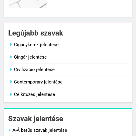
7
Céltudatos jelentése
Legújabb szavak
C BETŰS SZAVAK JELENTÉSE
Cigánykerék jelentése
Cingár jelentése
8
Centenárium jelentése
Civilizáció jelentése
C BETŰS SZAVAK JELENTÉSE
Contemporary jelentése
Célkitűzés jelentése
1
Cigánykerék jelentése
Szavak jelentése
C BETŰS SZAVAK JELENTÉSE
A-Á betűs szavak jelentése