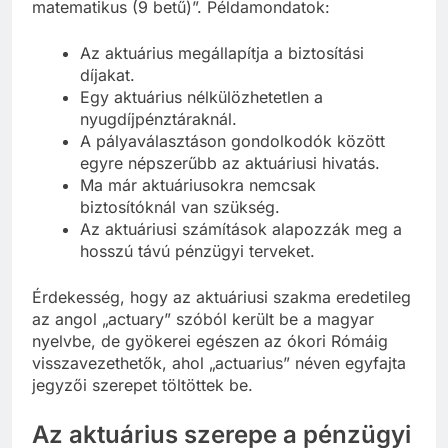
matematikus (9 betű)”. Példamondatok:
Az aktuárius megállapítja a biztosítási
díjakat.
Egy aktuárius nélkülözhetetlen a
nyugdíjpénztáraknál.
A pályaválasztáson gondolkodók között
egyre népszerűbb az aktuáriusi hivatás.
Ma már aktuáriusokra nemcsak
biztosítóknál van szükség.
Az aktuáriusi számítások alapozzák meg a
hosszú távú pénzügyi terveket.
Érdekesség, hogy az aktuáriusi szakma eredetileg
az angol „actuary” szóból került be a magyar
nyelvbe, de gyökerei egészen az ókori Rómáig
visszavezethetők, ahol „actuarius” néven egyfajta
jegyzői szerepet töltöttek be.
Az aktuárius szerepe a pénzügyi