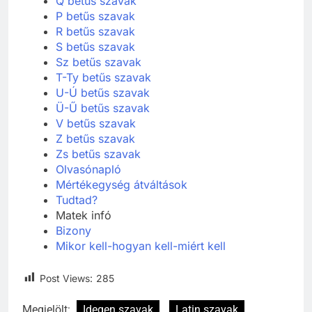
Q betűs szavak
P betűs szavak
R betűs szavak
S betűs szavak
Sz betűs szavak
T-Ty betűs szavak
U-Ú betűs szavak
Ü-Ű betűs szavak
V betűs szavak
Z betűs szavak
Zs betűs szavak
Olvasónapló
Mértékegység átváltások
Tudtad?
Matek infó
Bizony
Mikor kell-hogyan kell-miért kell
Post Views:
285
Megjelölt:
Idegen szavak
Latin szavak