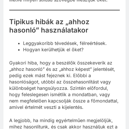
illetve milyen stílusú szövegbe illesztjük őket.
Tipikus hibák az „ahhoz
hasonló” használatakor
Leggyakoribb tévedések, félreértések.
Hogyan kerülhetjük el őket?
Gyakori hiba, hogy a beszélők összekeverik az
„ahhoz hasonló” és az „ahhoz képest” jelentését,
pedig ezek mást fejeznek ki. Előbbi a
hasonlóságot, utóbbi az összehasonlítást vagy
különbséget hangsúlyozza. Szintén előfordul,
hogy feleslegesen ismétlik a mondatban, vagy
nem megfelelően kapcsolják össze a főmondattal,
amivel értelmét veszti a kijelentés.
A legjobb, ha mindig egyértelműen megjelöljük,