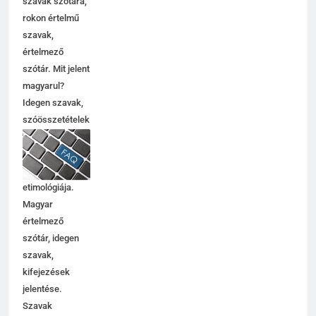
szavak szótára,
rokon értelmű
szavak,
értelmező
szótár. Mit jelent
magyarul?
Idegen szavak,
szóösszetételek
jelentése,
magyarázata,
használata,
etimológiája.
Magyar
értelmező
szótár, idegen
szavak,
kifejezések
jelentése.