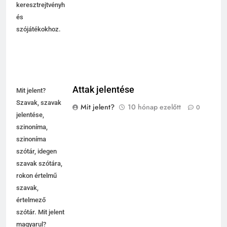
Szavak
keresztrejtvényhez
és
szójátékokhoz.
Attak jelentése
Mit jelent?
Szavak, szavak
Mit jelent?
10 hónap ezelőtt
0
jelentése,
szinoníma,
szinoníma
szótár, idegen
szavak szótára,
rokon értelmű
szavak,
5
értelmező
Célkitűzés jelentése
szótár. Mit jelent