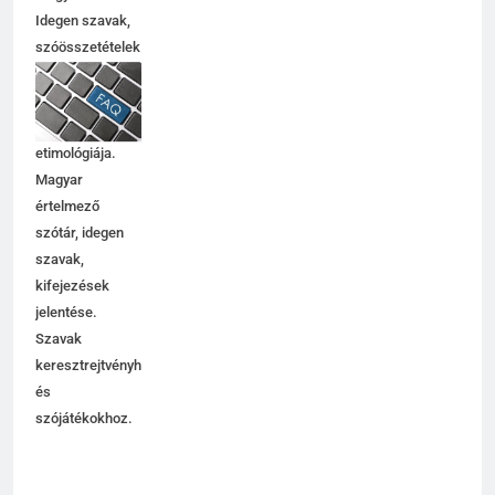
C BETŰS SZAVAK JELENTÉSE
magyarul?
Idegen szavak,
szóösszetételek
6
jelentése,
magyarázata,
Centrális jelentése
használata,
C BETŰS SZAVAK JELENTÉSE
etimológiája.
Magyar
értelmező
7
szótár, idegen
Céltudatos jelentése
szavak,
C BETŰS SZAVAK JELENTÉSE
kifejezések
jelentése.
Szavak
8
keresztrejtvényhez
és
Centenárium jelentése
szójátékokhoz.
C BETŰS SZAVAK JELENTÉSE