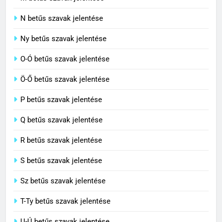
M betűs szavak jelentése
C BETŰS SZAVAK JELENTÉSE
N betűs szavak jelentése
7
Ny betűs szavak jelentése
Céltudatos jelentése
O-Ó betűs szavak jelentése
C BETŰS SZAVAK JELENTÉSE
Ö-Ő betűs szavak jelentése
8
P betűs szavak jelentése
Centenárium jelentése
Q betűs szavak jelentése
C BETŰS SZAVAK JELENTÉSE
R betűs szavak jelentése
S betűs szavak jelentése
Sz betűs szavak jelentése
T-Ty betűs szavak jelentése