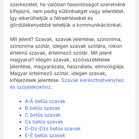
mihez hasonlítunk, és csak akkor használjuk ezt a
szerkezetet, ha valóban hasonlóságot szeretnénk
kifejezni, nem pedig különbséget vagy ellentétet.
Így elkerülhetjük a félreértéseket és
gördülékenyebbé tehetjük a kommunikációnkat.
Mit jelent? Szavak, szavak jelentése, szinoníma,
szinoníma szótár, idegen szavak szótára, rokon
értelmű szavak, értelmező szótár. Mit jelent
magyarul? Idegen szavak, szóösszetételek
jelentése, magyarázata, használata, etimológiája.
Magyar értelmező szótár, idegen szavak,
kifejezések jelentése.
Szavak keresztrejtvényhez
és szójátékokhoz.
A-Á betűs szavak
B betűs szavak
C betűs szavak
Cs betűs szavak
D-Dz-Dzs betűs szavak