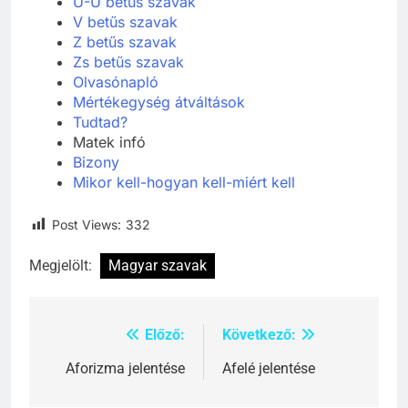
Ü-Ű betűs szavak
V betűs szavak
Z betűs szavak
Zs betűs szavak
Olvasónapló
Mértékegység átváltások
Tudtad?
Matek infó
Bizony
Mikor kell-hogyan kell-miért kell
Post Views:
332
Megjelölt:
Magyar szavak
Előző:
Következő:
Bejegyzés
navigáció
Aforizma jelentése
Afelé jelentése