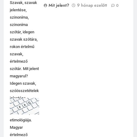
Attasé jelentése
Mit jelent?
Szavak, szavak
Mit jelent?
9 hónap ezelőtt
0
jelentése,
szinoníma,
szinoníma
szótár, idegen
szavak szótára,
rokon értelmű
szavak,
értelmező
szótár. Mit jelent
magyarul?
Idegen szavak,
szóösszetételek
jelentése,
magyarázata,
használata,
etimológiája.
Magyar