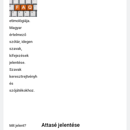
jelentése,
magyarázata,
használata,
etimológiája.
Magyar
értelmező
szótár, idegen
szavak,
kifejezések
jelentése.
Szavak
keresztrejtvényhez
és
szójátékokhoz.