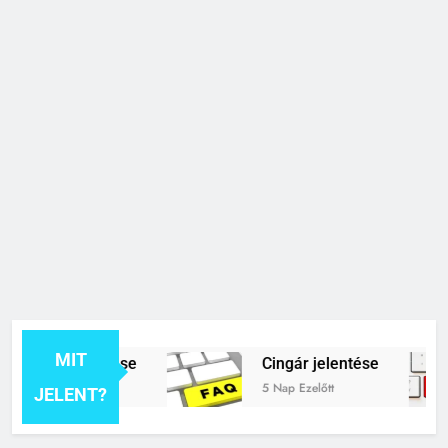
MIT
rék jelentése
Cingár jelentése
t
5 Nap Ezelőtt
JELENT?