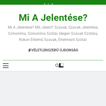
Ugrás
a
tartalomra
Mi A Jelentése?
Mi A Jelentése? Mit Jelent? Szavak, Szavak Jelentése,
Szinoníma, Szinoníma Szótár, Idegen Szavak Szótára,
Rokon Értelmű Szavak, Értelmező Szótár.
VÉLETLENSZERŰ ÚJDONSÁG