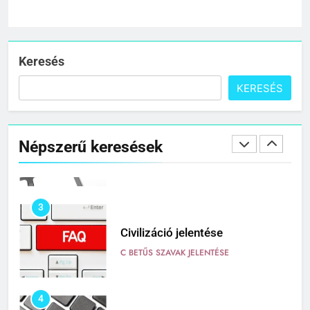
1
Cigánykerék jelentése
C BETŰS SZAVAK JELENTÉSE
Keresés
KERESÉS
2
Cingár jelentése
Népszerű keresések
C BETŰS SZAVAK JELENTÉSE
3
Civilizáció jelentése
C BETŰS SZAVAK JELENTÉSE
4