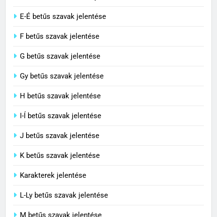
3
D-Dz-Dzs betűs szavak jelentése
Civilizáció jelentése
E-É betűs szavak jelentése
C BETŰS SZAVAK JELENTÉSE
F betűs szavak jelentése
G betűs szavak jelentése
4
Contemporary jelentése
Gy betűs szavak jelentése
C BETŰS SZAVAK JELENTÉSE
H betűs szavak jelentése
I-Í betűs szavak jelentése
5
J betűs szavak jelentése
Célkitűzés jelentése
C BETŰS SZAVAK JELENTÉSE
K betűs szavak jelentése
Karakterek jelentése
6
L-Ly betűs szavak jelentése
Centrális jelentése