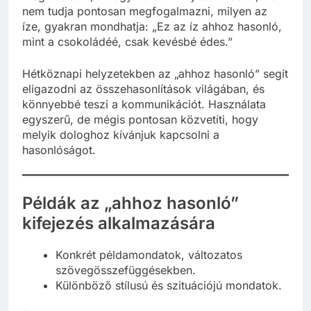
meg. Például, ha egy barátunk új ételt kóstol, de
nem tudja pontosan megfogalmazni, milyen az
íze, gyakran mondhatja: „Ez az íz ahhoz hasonló,
mint a csokoládéé, csak kevésbé édes.”
Hétköznapi helyzetekben az „ahhoz hasonló” segít
eligazodni az összehasonlítások világában, és
könnyebbé teszi a kommunikációt. Használata
egyszerű, de mégis pontosan közvetíti, hogy
melyik dologhoz kívánjuk kapcsolni a
hasonlóságot.
Példák az „ahhoz hasonló”
kifejezés alkalmazására
Konkrét példamondatok, változatos
szövegösszefüggésekben.
Különböző stílusú és szituációjú mondatok.