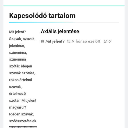
Kapcsolódó tartalom
Axiális jelentése
Mit jelent?
Szavak, szavak
Mit jelent?
9 hónap ezelőtt
0
jelentése,
szinoníma,
szinoníma
szótár, idegen
szavak szótára,
rokon értelmű
szavak,
értelmező
szótár. Mit jelent
magyarul?
Idegen szavak,
szóösszetételek