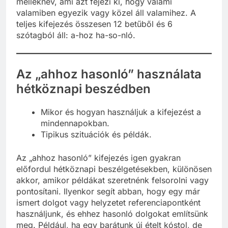
melléknév, ami azt fejezi ki, hogy valami
valamiben egyezik vagy közel áll valamihez. A
teljes kifejezés összesen 12 betűből és 6
szótagból áll: a-hoz ha-so-nló.
Az „ahhoz hasonló” használata
hétköznapi beszédben
Mikor és hogyan használjuk a kifejezést a
mindennapokban.
Tipikus szituációk és példák.
Az „ahhoz hasonló” kifejezés igen gyakran
előfordul hétköznapi beszélgetésekben, különösen
akkor, amikor példákat szeretnénk felsorolni vagy
pontosítani. Ilyenkor segít abban, hogy egy már
ismert dolgot vagy helyzetet referenciapontként
használjunk, és ehhez hasonló dolgokat említsünk