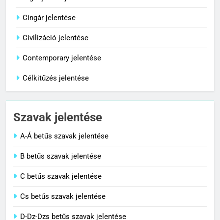
Cigánykerék jelentése
Cingár jelentése
8
Centenárium jelentése
Civilizáció jelentése
C BETŰS SZAVAK JELENTÉSE
Contemporary jelentése
Célkitűzés jelentése
1
Cigánykerék jelentése
Szavak jelentése
C BETŰS SZAVAK JELENTÉSE
A-Á betűs szavak jelentése
2
B betűs szavak jelentése
Cingár jelentése
C betűs szavak jelentése
C BETŰS SZAVAK JELENTÉSE
Cs betűs szavak jelentése