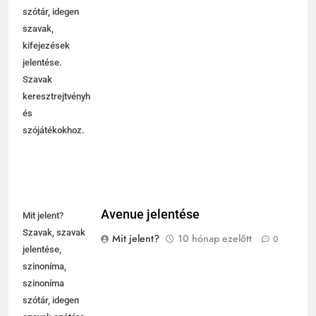
értelmező
szótár, idegen
szavak,
kifejezések
jelentése.
Szavak
keresztrejtvényhez
és
szójátékokhoz.
Avenue jelentése
Mit jelent?
Szavak, szavak
Mit jelent?
10 hónap ezelőtt
0
jelentése,
szinoníma,
szinoníma
szótár, idegen